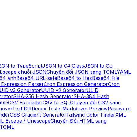
SON to TypeScript
JSON to C# Class
JSON to Go
Escape chuỗi JSON
Chuyển đổi JSON sang TOML
YAML
64 ảnh
Base64 URL-safe
Base64 to Hex
Base64 File
 Expression Parser
Cron Expression Generator
Cron
UID v3 Generator
UUID v2 Generator
ULID
rator
SHA-256 Hash Generator
SHA-384 Hash
ble
CSV Formatter
CSV to SQL
Chuyển đổi CSV sang
mover
Text Diff
Regex Tester
Markdown Preview
Password
nder
CSS Gradient Generator
Tailwind Color Finder
XML
L Escape / Unescape
Chuyển Đổi HTML sang
 TOML