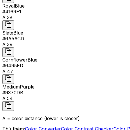
RoyalBlue
#4169E1
Δ
38
SlateBlue
#6A5ACD
Δ
39
CornflowerBlue
#6495ED
Δ
47
MediumPurple
#9370DB
Δ
54
Δ = color distance (lower is closer)
Thử thêm:
Color Converter
Color Contrast Checker
Color P