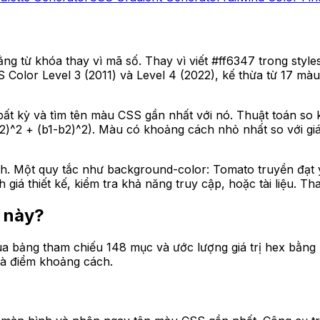
g từ khóa thay vì mã số. Thay vì viết #ff6347 trong style
 Color Level 3 (2011) và Level 4 (2022), kế thừa từ 17 mà
ất kỳ và tìm tên màu CSS gần nhất với nó. Thuật toán so 
-g2)^2 + (b1-b2)^2). Màu có khoảng cách nhỏ nhất so với g
ích. Một quy tắc như background-color: Tomato truyền đạ
giá thiết kế, kiểm tra khả năng truy cập, hoặc tài liệu. Th
u này?
ua bảng tham chiếu 148 mục và ước lượng giá trị hex bằng
và điểm khoảng cách.