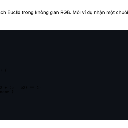
h Euclid trong không gian RGB. Mỗi ví dụ nhận một chuỗi 
) {

2 + (b - b2) ** 2)

name }
