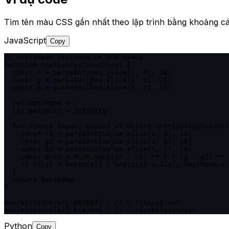
Tìm tên màu CSS gần nhất theo lập trình bằng khoảng các
JavaScript
Copy
// Euclidean distance in RGB space

function nearestCssColor(hex) {

  const r = parseInt(hex.slice(1, 3), 16)

  const g = parseInt(hex.slice(3, 5), 16)

  const b = parseInt(hex.slice(5, 7), 16)

  let bestName = ''

  let bestDist = Infinity

  for (const [name, value] of Object.entries(cssColors)
    const r2 = parseInt(value.slice(1, 3), 16)

    const g2 = parseInt(value.slice(3, 5), 16)

    const b2 = parseInt(value.slice(5, 7), 16)

    const dist = Math.sqrt((r - r2) ** 2 + (g - g2) ** 
    if (dist < bestDist) { bestDist = dist; bestName = 
  }

  return bestName

}

nearestCssColor('#6366f1') // → "SlateBlue"

nearestCssColor('#1e293b') // → "DarkSlateGray"
Python
Copy