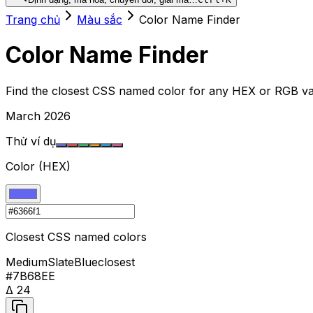
Trang chủ
Màu sắc
Color Name Finder
Color Name Finder
Find the closest CSS named color for any HEX or RGB v
March 2026
Thử ví dụ
Color (HEX)
Closest CSS named colors
MediumSlateBlue
closest
#7B68EE
Δ
24