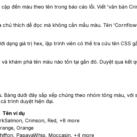
 cập đến màu theo tên trong báo cáo lỗi. Viết 'văn bản C
ra chú thích dễ đọc mà không cần mẫu màu. Tên 'Cornflow
i dạng giá trị hex, lập trình viên có thể tra cứu tên CSS 
ý và khám phá tên màu nào tồn tại gần đó. Duyệt qua kết 
. Bảng dưới đây sắp xếp chúng theo nhóm tông màu, với số
ả trình duyệt hiện đại.
Tên ví dụ
arkSalmon, Crimson, Red
, +8 more
range, Orange
Chiffon, PapayaWhip, Moccasin
, +4 more