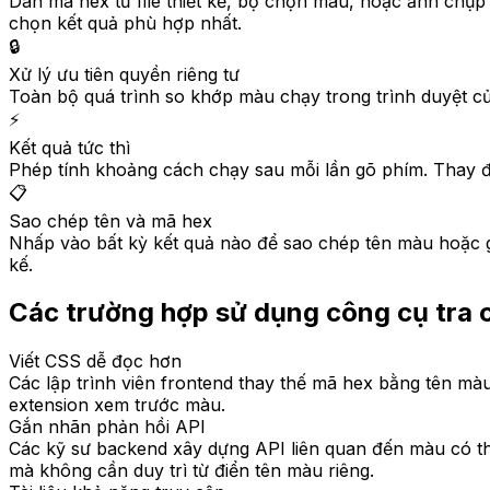
Dán mã hex từ file thiết kế, bộ chọn màu, hoặc ảnh chụ
chọn kết quả phù hợp nhất.
🔒
Xử lý ưu tiên quyền riêng tư
Toàn bộ quá trình so khớp màu chạy trong trình duyệt củ
⚡
Kết quả tức thì
Phép tính khoảng cách chạy sau mỗi lần gõ phím. Thay đổ
📋
Sao chép tên và mã hex
Nhấp vào bất kỳ kết quả nào để sao chép tên màu hoặc giá
kế.
Các trường hợp sử dụng công cụ tra 
Viết CSS dễ đọc hơn
Các lập trình viên frontend thay thế mã hex bằng tên mà
extension xem trước màu.
Gắn nhãn phản hồi API
Các kỹ sư backend xây dựng API liên quan đến màu có t
mà không cần duy trì từ điển tên màu riêng.