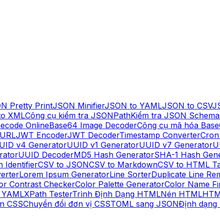
N Pretty Print
JSON Minifier
JSON to YAML
JSON to CSV
J
to XML
Công cụ kiểm tra JSONPath
Kiểm tra JSON Schema
ecode Online
Base64 Image Decoder
Công cụ mã hóa Base
 URL
JWT Encoder
JWT Decoder
Timestamp Converter
Cron
UID v4 Generator
UUID v1 Generator
UUID v7 Generator
U
rator
UUID Decoder
MD5 Hash Generator
SHA-1 Hash Gene
 Identifier
CSV to JSON
CSV to Markdown
CSV to HTML Ta
erter
Lorem Ipsum Generator
Line Sorter
Duplicate Line Re
or Contrast Checker
Color Palette Generator
Color Name Fi
o YAML
XPath Tester
Trình Định Dạng HTML
Nén HTML
HTM
n CSS
Chuyển đổi đơn vị CSS
TOML sang JSON
Định dạng