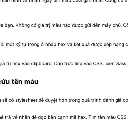
p màn hình và nhận ngay tên màu CSS gần nhất. Công cụ t
a bạn. Không có giá trị màu nào được gửi đến máy chủ. Côn
i một ký tự trong ô nhập hex và kết quả được xếp hạng cậ
 trị hex vào clipboard. Dán trực tiếp vào CSS, biến Sass,
cứu tên màu
u sẽ có stylesheet dễ duyệt hơn trong quá trình đánh giá 
hể trả về nhãn dễ đọc bên cạnh mã hex. Tìm tên màu CSS 