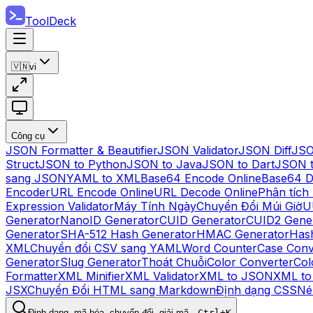
ToolDeck
🇻🇳
vi
Công cụ
JSON Formatter & Beautifier
JSON Validator
JSON Diff
JSO
Struct
JSON to Python
JSON to Java
JSON to Dart
JSON 
sang JSON
YAML to XML
Base64 Encode Online
Base64 D
Encoder
URL Encode Online
URL Decode Online
Phân tích
Expression Validator
Máy Tính Ngày
Chuyển Đổi Múi Giờ
U
Generator
NanoID Generator
CUID Generator
CUID2 Gene
Generator
SHA-512 Hash Generator
HMAC Generator
Hash
XML
Chuyển đổi CSV sang YAML
Word Counter
Case Conv
Generator
Slug Generator
Thoát Chuỗi
Color Converter
Col
Formatter
XML Minifier
XML Validator
XML to JSON
XML t
JSX
Chuyển Đổi HTML sang Markdown
Định dạng CSS
Né
Định dạng, mã hóa, chuyển đổi, giải mã…
Ctrl+K