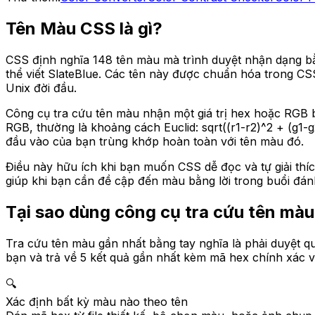
Tên Màu CSS là gì?
CSS định nghĩa 148 tên màu mà trình duyệt nhận dạng bằn
thể viết SlateBlue. Các tên này được chuẩn hóa trong CSS
Unix đời đầu.
Công cụ tra cứu tên màu nhận một giá trị hex hoặc RGB b
RGB, thường là khoảng cách Euclid: sqrt((r1-r2)^2 + (g1
đầu vào của bạn trùng khớp hoàn toàn với tên màu đó.
Điều này hữu ích khi bạn muốn CSS dễ đọc và tự giải th
giúp khi bạn cần đề cập đến màu bằng lời trong buổi đánh 
Tại sao dùng công cụ tra cứu tên mà
Tra cứu tên màu gần nhất bằng tay nghĩa là phải duyệt q
bạn và trả về 5 kết quả gần nhất kèm mã hex chính xác 
🔍
Xác định bất kỳ màu nào theo tên