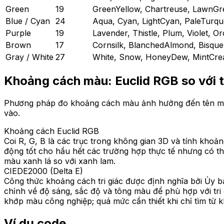
Green
19
GreenYellow, Chartreuse, LawnGr
Blue / Cyan
24
Aqua, Cyan, LightCyan, PaleTurqu
Purple
19
Lavender, Thistle, Plum, Violet, Or
Brown
17
Cornsilk, BlanchedAlmond, Bisqu
Gray / White
27
White, Snow, HoneyDew, MintCrea
Khoảng cách màu: Euclid RGB so với tr
Phương pháp đo khoảng cách màu ảnh hưởng đến tên màu
vào.
Khoảng cách Euclid RGB
Coi R, G, B là các trục trong không gian 3D và tính khoả
động tốt cho hầu hết các trường hợp thực tế nhưng có thể
màu xanh lá so với xanh lam.
CIEDE2000 (Delta E)
Công thức khoảng cách tri giác được định nghĩa bởi Ủy 
chỉnh về độ sáng, sắc độ và tông màu để phù hợp với tri
khớp màu công nghiệp; quá mức cần thiết khi chỉ tìm từ 
Ví dụ code