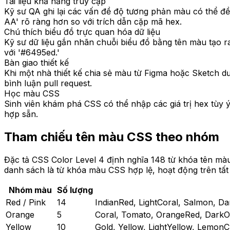
Tài liệu khả năng truy cập
Kỹ sư QA ghi lại các vấn đề độ tương phản màu có thể đề
AA' rõ ràng hơn so với trích dẫn cặp mã hex.
Chú thích biểu đồ trực quan hóa dữ liệu
Kỹ sư dữ liệu gắn nhãn chuỗi biểu đồ bằng tên màu tạo 
với '#6495ed.'
Bàn giao thiết kế
Khi một nhà thiết kế chia sẻ màu từ Figma hoặc Sketch dướ
bình luận pull request.
Học màu CSS
Sinh viên khám phá CSS có thể nhập các giá trị hex tùy 
hợp sẵn.
Tham chiếu tên màu CSS theo nhóm
Đặc tả CSS Color Level 4 định nghĩa 148 từ khóa tên màu
danh sách là từ khóa màu CSS hợp lệ, hoạt động trên tất c
Nhóm màu
Số lượng
Red / Pink
14
IndianRed, LightCoral, Salmon, D
Orange
5
Coral, Tomato, OrangeRed, DarkO
Yellow
10
Gold, Yellow, LightYellow, Lemon