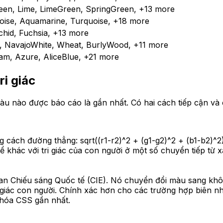
een, Lime, LimeGreen, SpringGreen
, +13 more
oise, Aquamarine, Turquoise
, +18 more
chid, Fuchsia
, +13 more
e, NavajoWhite, Wheat, BurlyWood
, +11 more
m, Azure, AliceBlue
, +21 more
i giác
 nào được báo cáo là gần nhất. Có hai cách tiếp cận và
ng cách đường thẳng: sqrt((r1-r2)^2 + (g1-g2)^2 + (b1-b2)
 khác với tri giác của con người ở một số chuyển tiếp từ 
ban Chiếu sáng Quốc tế (CIE). Nó chuyển đổi màu sang kh
 giác con người. Chính xác hơn cho các trường hợp biên nh
khóa CSS gần nhất.