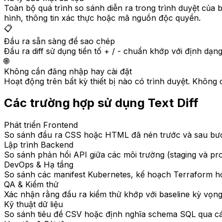
Toàn bộ quá trình so sánh diễn ra trong trình duyệt của 
hình, thông tin xác thực hoặc mã nguồn độc quyền.
📋
Đầu ra sẵn sàng để sao chép
Đầu ra diff sử dụng tiền tố + / - chuẩn khớp với định dạn
🌐
Không cần đăng nhập hay cài đặt
Hoạt động trên bất kỳ thiết bị nào có trình duyệt. Khôn
Các trường hợp sử dụng Text Diff
Phát triển Frontend
So sánh đầu ra CSS hoặc HTML đã nén trước và sau bước
Lập trình Backend
So sánh phản hồi API giữa các môi trường (staging và pro
DevOps & Hạ tầng
So sánh các manifest Kubernetes, kế hoạch Terraform ho
QA & Kiểm thử
Xác nhận rằng đầu ra kiểm thử khớp với baseline kỳ vọng
Kỹ thuật dữ liệu
So sánh tiêu đề CSV hoặc định nghĩa schema SQL qua các