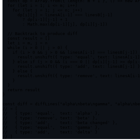
  const dp = Array.from({ length: m + 1 }, () => new Ar
  for (let i = 1; i <= m; i++)

    for (let j = 1; j <= n; j++)

      dp[i][j] = linesA[i-1] === linesB[j-1]

        ? dp[i-1][j-1] + 1

        : Math.max(dp[i-1][j], dp[i][j-1])

  // Backtrack to produce diff

  const result = []

  let i = m, j = n

  while (i > 0 || j > 0) {

    if (i > 0 && j > 0 && linesA[i-1] === linesB[j-1]) 
      result.unshift({ type: 'equal', text: linesA[i-1]
    } else if (j > 0 && (i === 0 || dp[i][j-1] >= dp[i-
      result.unshift({ type: 'add', text: linesB[j-1] }
    } else {

      result.unshift({ type: 'remove', text: linesA[i-1
    }

  }

  return result

}

const diff = diffLines("alpha\nbeta\ngamma", "alpha\nbe
// → [

//   { type: 'equal',  text: 'alpha' },

//   { type: 'remove', text: 'beta' },

//   { type: 'add',    text: 'beta changed' },

//   { type: 'equal',  text: 'gamma' },

//   { type: 'add',    text: 'delta' }

// ]