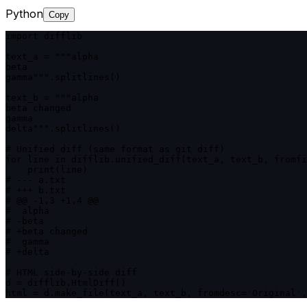
Python
Copy
import difflib

text_a = """alpha

beta

gamma""".splitlines()

text_b = """alpha

beta changed

gamma

delta""".splitlines()

# Unified diff (same format as git diff)

for line in difflib.unified_diff(text_a, text_b, fromfi
    print(line)

# --- a.txt

# +++ b.txt

# @@ -1,3 +1,4 @@

#  alpha

# -beta

# +beta changed

#  gamma

# +delta

# HTML side-by-side diff

d = difflib.HtmlDiff()

html = d.make_file(text_a, text_b, fromdesc='Original',