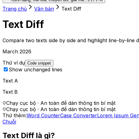
Trang chủ
Văn bản
Text Diff
Text Diff
Compare two texts side by side and highlight line-by-line 
March 2026
Thử ví dụ
Code snippet
Show unchanged lines
Text A
Text B
Chạy cục bộ · An toàn để dán thông tin bí mật
Chạy cục bộ · An toàn để dán thông tin bí mật
Thử thêm:
Word Counter
Case Converter
Lorem Ipsum Gen
Chuỗi
Text Diff là gì?