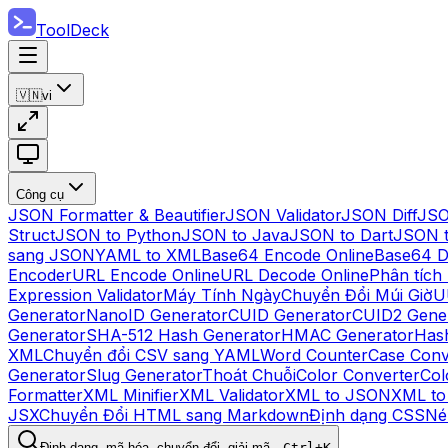
ToolDeck
🇻🇳
vi
Công cụ
JSON Formatter & Beautifier
JSON Validator
JSON Diff
JSO
Struct
JSON to Python
JSON to Java
JSON to Dart
JSON 
sang JSON
YAML to XML
Base64 Encode Online
Base64 D
Encoder
URL Encode Online
URL Decode Online
Phân tích
Expression Validator
Máy Tính Ngày
Chuyển Đổi Múi Giờ
U
Generator
NanoID Generator
CUID Generator
CUID2 Gene
Generator
SHA-512 Hash Generator
HMAC Generator
Hash
XML
Chuyển đổi CSV sang YAML
Word Counter
Case Conv
Generator
Slug Generator
Thoát Chuỗi
Color Converter
Col
Formatter
XML Minifier
XML Validator
XML to JSON
XML t
JSX
Chuyển Đổi HTML sang Markdown
Định dạng CSS
Né
Định dạng, mã hóa, chuyển đổi, giải mã…
Ctrl+K