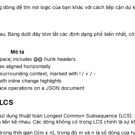
 dòng để tìm nơi logic của bạn khác với cách tiếp cận dự k
hau. Bảng dưới đây tóm tắt các định dạng phổ biến nhất, c
Mô tả
/ space; includes @@ hunk headers
s aligned horizontally
urrounding context, marked with ! / + / -
th inline change highlights
lace operations on a JSON document
 LCS
u sử dụng thuật toán Longest Common Subsequence (LCS). L
liền kề nhau. Các dòng không có trong LCS chính là sự kh
g thời gian O(m x n), trong đó m và n là số dòng của hai 