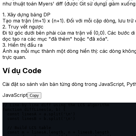
như thuật toán Myers' diff (được Git sử dụng) giảm xuống
1. Xây dựng bảng DP
Tạo ma trận (m+1) x (n+1). Đối với mỗi cặp dòng, lưu trữ
2. Truy vết ngược
Đi từ góc dưới bên phải của ma trận về (0,0). Các bước
dọc tạo ra các mục "đã thêm" hoặc "đã xóa".
3. Hiển thị đầu ra
Ánh xạ mỗi mục thành một dòng hiển thị: các dòng không 
trực quan.
Ví dụ Code
Cài đặt so sánh văn bản từng dòng trong JavaScript, Pytho
JavaScript
Copy
// Line-by-line diff using the LCS algorithm

function diffLines(a, b) {

  const linesA = a.split('\n')

  const linesB = b.split('\n')

  // Build LCS table

  const m = linesA.length, n = linesB.length
