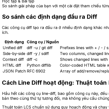
Học tập & Bài tập
So sánh giải pháp của bạn với một cài đặt tham chiếu từng
So sánh các định dạng đầu ra Diff
Các công cụ diff tạo ra đầu ra ở nhiều định dạng khác n
ích.
Định dạng
Công cụ / Nguồn
Unified diff
diff -u / git diff
Prefixes lines with + / - 
Side-by-side
diff -y / sdiff
Two columns, changed line
Context diff
diff -c
Shows changed lines with s
HTML diff
Python difflib
Color-coded HTML table wi
JSON Patch
RFC 6902
Array of add/remove/rep
Cách Line Diff hoạt động: Thuật toán
Hầu hết các công cụ line-diff, bao gồm công cụ này, đề
bản theo cùng thứ tự tương đối, mà không yêu cầu chúng 
Thuật toán LCS chuẩn sử dụng quy hoạch động và chạy tron