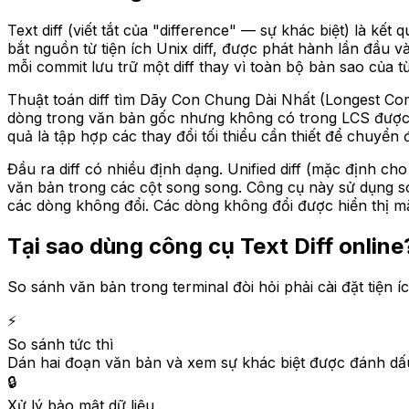
Text diff (viết tắt của "difference" — sự khác biệt) là 
bắt nguồn từ tiện ích Unix diff, được phát hành lần đầu v
mỗi commit lưu trữ một diff thay vì toàn bộ bản sao của t
Thuật toán diff tìm Dãy Con Chung Dài Nhất (Longest C
dòng trong văn bản gốc nhưng không có trong LCS được 
quả là tập hợp các thay đổi tối thiểu cần thiết để chuyển
Đầu ra diff có nhiều định dạng. Unified diff (mặc định ch
văn bản trong các cột song song. Công cụ này sử dụng s
các dòng không đổi. Các dòng không đổi được hiển thị mặ
Tại sao dùng công cụ Text Diff online
So sánh văn bản trong terminal đòi hỏi phải cài đặt tiện í
⚡
So sánh tức thì
Dán hai đoạn văn bản và xem sự khác biệt được đánh dấu
🔒
Xử lý bảo mật dữ liệu