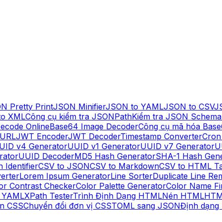
N Pretty Print
JSON Minifier
JSON to YAML
JSON to CSV
J
to XML
Công cụ kiểm tra JSONPath
Kiểm tra JSON Schema
ecode Online
Base64 Image Decoder
Công cụ mã hóa Base
 URL
JWT Encoder
JWT Decoder
Timestamp Converter
Cron
UID v4 Generator
UUID v1 Generator
UUID v7 Generator
U
rator
UUID Decoder
MD5 Hash Generator
SHA-1 Hash Gene
 Identifier
CSV to JSON
CSV to Markdown
CSV to HTML Ta
erter
Lorem Ipsum Generator
Line Sorter
Duplicate Line Re
or Contrast Checker
Color Palette Generator
Color Name Fi
o YAML
XPath Tester
Trình Định Dạng HTML
Nén HTML
HTM
n CSS
Chuyển đổi đơn vị CSS
TOML sang JSON
Định dạng