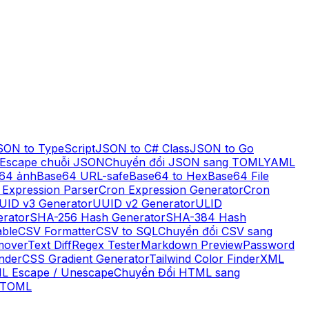
SON to TypeScript
JSON to C# Class
JSON to Go
Escape chuỗi JSON
Chuyển đổi JSON sang TOML
YAML
64 ảnh
Base64 URL-safe
Base64 to Hex
Base64 File
 Expression Parser
Cron Expression Generator
Cron
UID v3 Generator
UUID v2 Generator
ULID
rator
SHA-256 Hash Generator
SHA-384 Hash
ble
CSV Formatter
CSV to SQL
Chuyển đổi CSV sang
mover
Text Diff
Regex Tester
Markdown Preview
Password
nder
CSS Gradient Generator
Tailwind Color Finder
XML
L Escape / Unescape
Chuyển Đổi HTML sang
 TOML