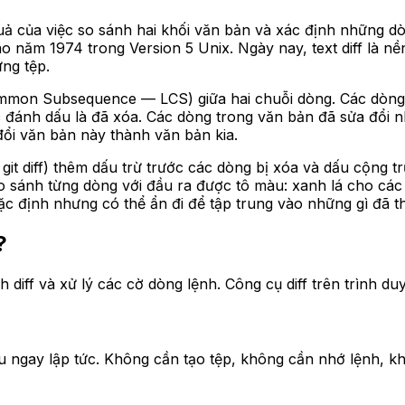
kết quả của việc so sánh hai khối văn bản và xác định nhữn
ào năm 1974 trong Version 5 Unix. Ngày nay, text diff là n
ừng tệp.
ommon Subsequence — LCS) giữa hai chuỗi dòng. Các dòng 
đánh dấu là đã xóa. Các dòng trong văn bản đã sửa đổi 
 đổi văn bản này thành văn bản kia.
o git diff) thêm dấu trừ trước các dòng bị xóa và dấu cộng 
o sánh từng dòng với đầu ra được tô màu: xanh lá cho các
c định nhưng có thể ẩn đi để tập trung vào những gì đã th
?
ch diff và xử lý các cờ dòng lệnh. Công cụ diff trên trình d
 ngay lập tức. Không cần tạo tệp, không cần nhớ lệnh, kh