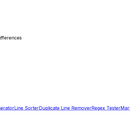
differences
erator
Line Sorter
Duplicate Line Remover
Regex Tester
Mar