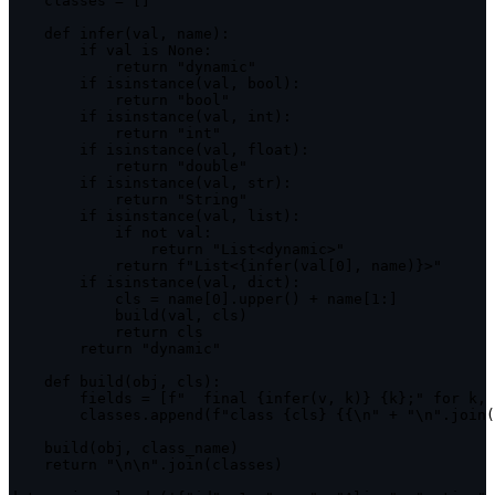
    classes = []

    def infer(val, name):

        if val is None:

            return "dynamic"

        if isinstance(val, bool):

            return "bool"

        if isinstance(val, int):

            return "int"

        if isinstance(val, float):

            return "double"

        if isinstance(val, str):

            return "String"

        if isinstance(val, list):

            if not val:

                return "List<dynamic>"

            return f"List<{infer(val[0], name)}>"

        if isinstance(val, dict):

            cls = name[0].upper() + name[1:]

            build(val, cls)

            return cls

        return "dynamic"

    def build(obj, cls):

        fields = [f"  final {infer(v, k)} {k};" for k, 
        classes.append(f"class {cls} {{\n" + "\n".join(
    build(obj, class_name)

    return "\n\n".join(classes)
