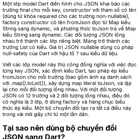
Một lớp model Dart điển hình cho JSON khai báo các
trường final cho mỗi key, constructor với tham số có tên
(dùng từ khóa required cho các trường non-nullable),
factory constructor có tên fromJson đọc từ Map kiểu
String sang dynamic, và phương thức toJson trả về Map
kiểu String sang dynamic. Các đối tượng JSON lồng
nhau trở thành các lớp riêng biệt. Mảng trở thành các
trường List có kiểu. Giá trị JSON nullable dùng cú pháp
null-safety của Dart với hậu tố ? sau kiểu dữ liệu.
Viết các lớp model này thủ công đồng nghĩa với việc đọc
từng key JSON, xác định kiểu Dart, tạo phép ép kiểu
fromJson cho mỗi trường (bao gồm ánh xạ danh sách
với .map().toList()), xây dựng map literal toJson, và lặp
lại cho mỗi đối tượng lồng nhau. Với một đối tượng
JSON có 12 trường và 2 đối tượng lồng nhau, điều đó
có nghĩa là 3 lớp, 6 dòng factory và hàng chục biểu
thức ép kiểu. Một bộ chuyển đổi tạo ra tất cả điều này
trong vài mili giây chỉ từ một lần dán.
Tại sao nên dùng bộ chuyển đổi
JSON sang Dart?