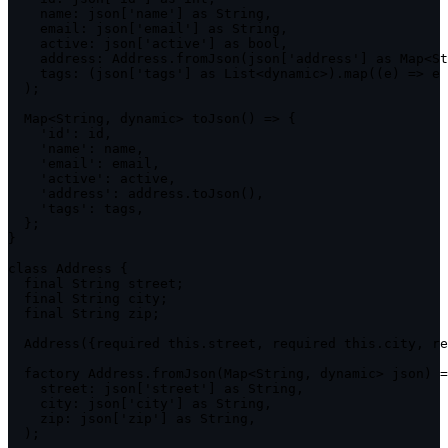
    name: json['name'] as String,

    email: json['email'] as String,

    active: json['active'] as bool,

    address: Address.fromJson(json['address'] as Map<St
    tags: (json['tags'] as List<dynamic>).map((e) => e 
  );

  Map<String, dynamic> toJson() => {

    'id': id,

    'name': name,

    'email': email,

    'active': active,

    'address': address.toJson(),

    'tags': tags,

  };

}

class Address {

  final String street;

  final String city;

  final String zip;

  Address({required this.street, required this.city, re
  factory Address.fromJson(Map<String, dynamic> json) =
    street: json['street'] as String,

    city: json['city'] as String,

    zip: json['zip'] as String,

  );
