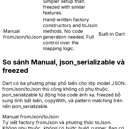
Simpler setup than
freezed with similar
features.
Hand-written factory
constructors and toJson
Manual
methods. No code
Built-in Dart
fromJson/toJson
generation needed. Full
control over the
mapping logic.
So sánh Manual, json_serializable và
freezed
Dart có ba phương pháp phổ biến cho lớp model JSON.
fromJson/toJson thủ công không có phụ thuộc.
json_serializable tự động hóa code ánh xạ. freezed bổ
sung tính bất biến, copyWith, và pattern matching trên
nền json_serializable.
Manual fromJson/toJson
Tự viết factory fromJson và phương thức toJson.
Không phụ thuộc, không có bước build_runner. Bạn có