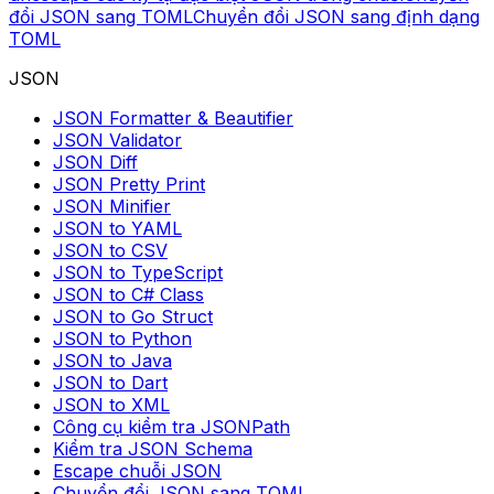
đổi JSON sang TOML
Chuyển đổi JSON sang định dạng
TOML
JSON
JSON Formatter & Beautifier
JSON Validator
JSON Diff
JSON Pretty Print
JSON Minifier
JSON to YAML
JSON to CSV
JSON to TypeScript
JSON to C# Class
JSON to Go Struct
JSON to Python
JSON to Java
JSON to Dart
JSON to XML
Công cụ kiểm tra JSONPath
Kiểm tra JSON Schema
Escape chuỗi JSON
Chuyển đổi JSON sang TOML