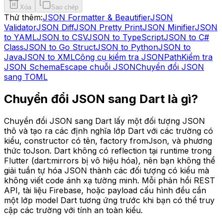
Xóa
Sao chép
Thử thêm:
JSON Formatter & Beautifier
JSON
Validator
JSON Diff
JSON Pretty Print
JSON Minifier
JSON
to YAML
JSON to CSV
JSON to TypeScript
JSON to C#
Class
JSON to Go Struct
JSON to Python
JSON to
Java
JSON to XML
Công cụ kiểm tra JSONPath
Kiểm tra
JSON Schema
Escape chuỗi JSON
Chuyển đổi JSON
sang TOML
Chuyển đổi JSON sang Dart là gì?
Chuyển đổi JSON sang Dart lấy một đối tượng JSON
thô và tạo ra các định nghĩa lớp Dart với các trường có
kiểu, constructor có tên, factory fromJson, và phương
thức toJson. Dart không có reflection tại runtime trong
Flutter (dart:mirrors bị vô hiệu hóa), nên bạn không thể
giải tuần tự hóa JSON thành các đối tượng có kiểu mà
không viết code ánh xạ tường minh. Mỗi phản hồi REST
API, tài liệu Firebase, hoặc payload cấu hình đều cần
một lớp model Dart tương ứng trước khi bạn có thể truy
cập các trường với tính an toàn kiểu.