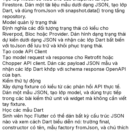
Firestore. Dán một tài liệu mẫu dưới dạng JSON, tạo lớp
Dart, và dùng fromJson với snapshot.data() trong tầng
repository.
Model quản lý trạng thái
Định nghĩa các đối tượng trạng thái có kiểu cho
Riverpod, Bloc hoặc Provider. Dán hình dạng trạng thái
dự kiến dưới dạng JSON và nhận các lớp Dart bất biến
với toJson để lưu trữ và khôi phục trạng thái.
Tạo code API Client
Tạo model request và response cho Retrofit hoặc
Chopper API client. Dán các payload JSON mẫu và
nhận các lớp Dart khớp với schema response OpenAPI
của bạn.
Kiểm thử tự động
Xây dựng fixture có kiểu từ các phản hồi API thực tế.
Dán một mẫu JSON, tạo lớp model, và dùng trực tiếp
trong các bài kiểm thử unit và widget mà không cần viết
tay fixture.
Học các mẫu Dart
Sinh viên học Flutter có thể dán bất kỳ cấu trúc JSON
nào và xem cách Dart biểu diễn nó: trường final,
constructor có tên, mẫu factory fromJson, và chú thích