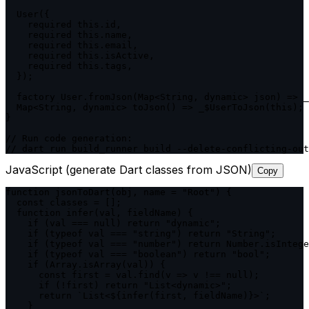
  User({

    required this.id,

    required this.name,

    required this.email,

    required this.isActive,

    required this.tags,

  });

  factory User.fromJson(Map<String, dynamic> json) => _
  Map<String, dynamic> toJson() => _$UserToJson(this);

}

// Run code generation:

// dart run build_runner build --delete-conflicting-out
JavaScript (generate Dart classes from JSON)
Copy
function jsonToDart(obj, name = "Root") {

  const classes = [];

  function infer(val, fieldName) {

    if (val === null) return "dynamic";

    if (typeof val === "string") return "String";

    if (typeof val === "number") return Number.isIntege
    if (typeof val === "boolean") return "bool";

    if (Array.isArray(val)) {

      const first = val.find(v => v !== null);

      if (!first) return "List<dynamic>";

      return `List<${infer(first, fieldName)}>`;

    }
