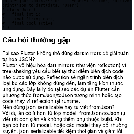
data = json.loads('{"id": 1, "name": "Alice", "active":
print(json_to_dart(data, "User"))

# class User {

#   final int id;

#   final String name;

#   final bool active;

# }
Câu hỏi thường gặp
Tại sao Flutter không thể dùng dart:mirrors để giải tuần
tự hóa JSON?
Flutter vô hiệu hóa dart:mirrors (thư viện reflection) vì
tree-shaking yêu cầu biết tại thời điểm biên dịch code
nào được sử dụng. Reflection sẽ ngăn trình biên dịch
loại bỏ các lớp không dùng đến, làm tăng kích thước
ứng dụng. Đây là lý do tại sao các dự án Flutter cần
phương thức fromJson/toJson tường minh hoặc tạo
code thay vì reflection tại runtime.
Nên dùng json_serializable hay tự viết fromJson?
Với dự án có ít hơn 10 lớp model, fromJson/toJson tự
viết rất đơn giản và không thêm phụ thuộc build. Khi
bạn có hơn 10 model, hoặc các model thay đổi thường
xuyên, json_serializable tiết kiệm thời gian và giảm lỗi