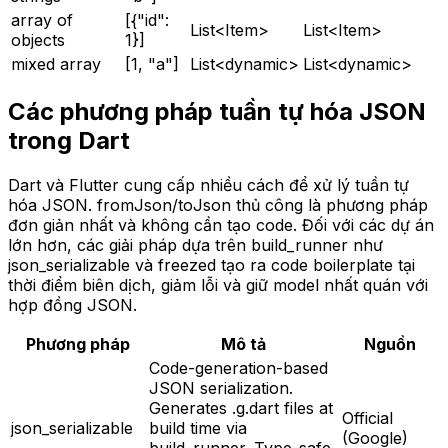
array of
[{"id":
List<Item>
List<Item>
objects
1}]
mixed array
[1, "a"]
List<dynamic>
List<dynamic>
Các phương pháp tuần tự hóa JSON
trong Dart
Dart và Flutter cung cấp nhiều cách để xử lý tuần tự
hóa JSON. fromJson/toJson thủ công là phương pháp
đơn giản nhất và không cần tạo code. Đối với các dự án
lớn hơn, các giải pháp dựa trên build_runner như
json_serializable và freezed tạo ra code boilerplate tại
thời điểm biên dịch, giảm lỗi và giữ model nhất quán với
hợp đồng JSON.
Phương pháp
Mô tả
Nguồn
Code-generation-based
JSON serialization.
Generates .g.dart files at
Official
json_serializable
build time via
(Google)
build_runner. Type-safe