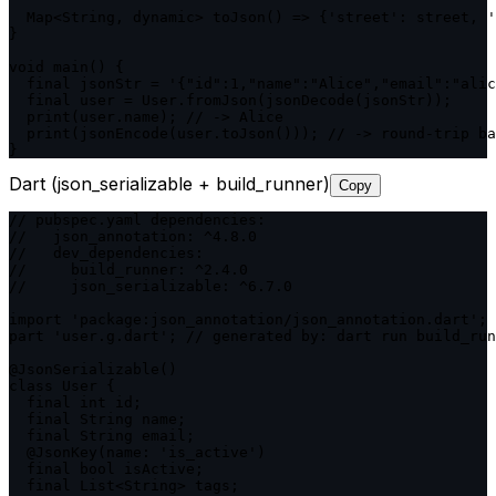
  Map<String, dynamic> toJson() => {'street': street, '
}

void main() {

  final jsonStr = '{"id":1,"name":"Alice","email":"alic
  final user = User.fromJson(jsonDecode(jsonStr));

  print(user.name); // -> Alice

  print(jsonEncode(user.toJson())); // -> round-trip ba
}
Dart (json_serializable + build_runner)
Copy
// pubspec.yaml dependencies:

//   json_annotation: ^4.8.0

//   dev_dependencies:

//     build_runner: ^2.4.0

//     json_serializable: ^6.7.0

import 'package:json_annotation/json_annotation.dart';

part 'user.g.dart'; // generated by: dart run build_run
@JsonSerializable()

class User {

  final int id;

  final String name;

  final String email;

  @JsonKey(name: 'is_active')

  final bool isActive;

  final List<String> tags;
