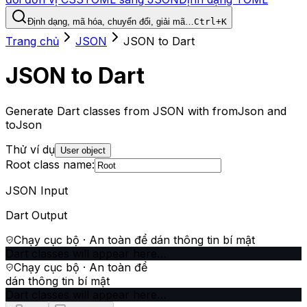
Định dạng, mã hóa, chuyển đổi, giải mã…
Ctrl+K
Trang chủ
JSON
JSON to Dart
JSON to Dart
Generate Dart classes from JSON with fromJson and
toJson
Thử ví dụ
User object
Root class name:
JSON Input
Dart Output
Chạy cục bộ · An toàn để dán thông tin bí mật
Dart classes will appear here…
Chạy cục bộ · An toàn để
dán thông tin bí mật
Dart classes will appear here…