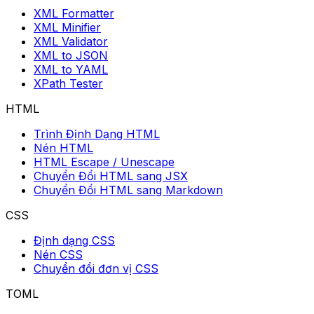
XML Formatter
XML Minifier
XML Validator
XML to JSON
XML to YAML
XPath Tester
HTML
Trình Định Dạng HTML
Nén HTML
HTML Escape / Unescape
Chuyển Đổi HTML sang JSX
Chuyển Đổi HTML sang Markdown
CSS
Định dạng CSS
Nén CSS
Chuyển đổi đơn vị CSS
TOML