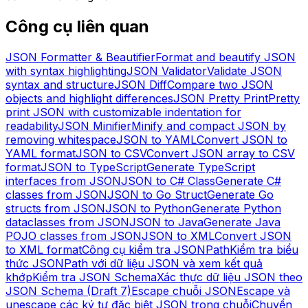
Công cụ liên quan
JSON Formatter & Beautifier
Format and beautify JSON
with syntax highlighting
JSON Validator
Validate JSON
syntax and structure
JSON Diff
Compare two JSON
objects and highlight differences
JSON Pretty Print
Pretty
print JSON with customizable indentation for
readability
JSON Minifier
Minify and compact JSON by
removing whitespace
JSON to YAML
Convert JSON to
YAML format
JSON to CSV
Convert JSON array to CSV
format
JSON to TypeScript
Generate TypeScript
interfaces from JSON
JSON to C# Class
Generate C#
classes from JSON
JSON to Go Struct
Generate Go
structs from JSON
JSON to Python
Generate Python
dataclasses from JSON
JSON to Java
Generate Java
POJO classes from JSON
JSON to XML
Convert JSON
to XML format
Công cụ kiểm tra JSONPath
Kiểm tra biểu
thức JSONPath với dữ liệu JSON và xem kết quả
khớp
Kiểm tra JSON Schema
Xác thực dữ liệu JSON theo
JSON Schema (Draft 7)
Escape chuỗi JSON
Escape và
unescape các ký tự đặc biệt JSON trong chuỗi
Chuyển