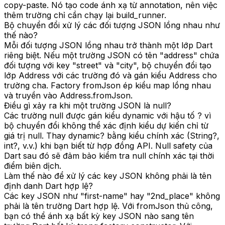
copy-paste. Nó tạo code ánh xạ từ annotation, nên việc
thêm trường chỉ cần chạy lại build_runner.
Bộ chuyển đổi xử lý các đối tượng JSON lồng nhau như
thế nào?
Mỗi đối tượng JSON lồng nhau trở thành một lớp Dart
riêng biệt. Nếu một trường JSON có tên "address" chứa
đối tượng với key "street" và "city", bộ chuyển đổi tạo
lớp Address với các trường đó và gán kiểu Address cho
trường cha. Factory fromJson ép kiểu map lồng nhau
và truyền vào Address.fromJson.
Điều gì xảy ra khi một trường JSON là null?
Các trường null được gán kiểu dynamic với hậu tố ? vì
bộ chuyển đổi không thể xác định kiểu dự kiến chỉ từ
giá trị null. Thay dynamic? bằng kiểu chính xác (String?,
int?, v.v.) khi bạn biết từ hợp đồng API. Null safety của
Dart sau đó sẽ đảm bảo kiểm tra null chính xác tại thời
điểm biên dịch.
Làm thế nào để xử lý các key JSON không phải là tên
định danh Dart hợp lệ?
Các key JSON như "first-name" hay "2nd_place" không
phải là tên trường Dart hợp lệ. Với fromJson thủ công,
bạn có thể ánh xạ bất kỳ key JSON nào sang tên