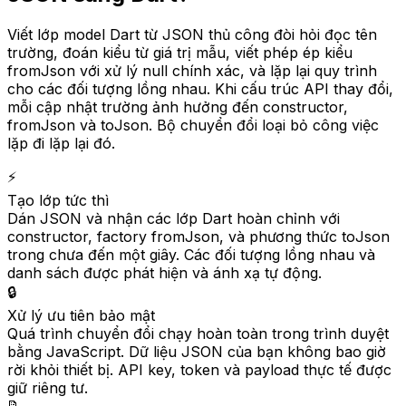
Viết lớp model Dart từ JSON thủ công đòi hỏi đọc tên
trường, đoán kiểu từ giá trị mẫu, viết phép ép kiểu
fromJson với xử lý null chính xác, và lặp lại quy trình
cho các đối tượng lồng nhau. Khi cấu trúc API thay đổi,
mỗi cập nhật trường ảnh hưởng đến constructor,
fromJson và toJson. Bộ chuyển đổi loại bỏ công việc
lặp đi lặp lại đó.
⚡
Tạo lớp tức thì
Dán JSON và nhận các lớp Dart hoàn chỉnh với
constructor, factory fromJson, và phương thức toJson
trong chưa đến một giây. Các đối tượng lồng nhau và
danh sách được phát hiện và ánh xạ tự động.
🔒
Xử lý ưu tiên bảo mật
Quá trình chuyển đổi chạy hoàn toàn trong trình duyệt
bằng JavaScript. Dữ liệu JSON của bạn không bao giờ
rời khỏi thiết bị. API key, token và payload thực tế được
giữ riêng tư.
📝