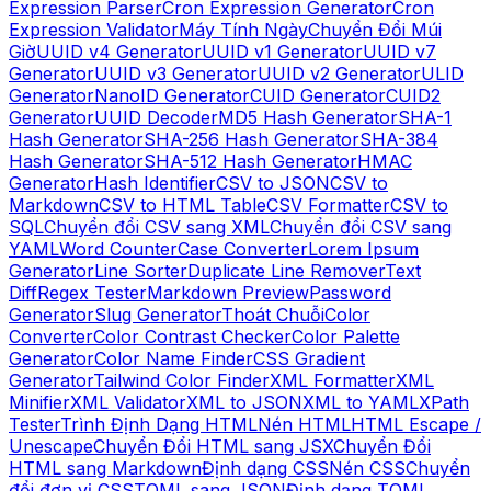
Expression Parser
Cron Expression Generator
Cron
Expression Validator
Máy Tính Ngày
Chuyển Đổi Múi
Giờ
UUID v4 Generator
UUID v1 Generator
UUID v7
Generator
UUID v3 Generator
UUID v2 Generator
ULID
Generator
NanoID Generator
CUID Generator
CUID2
Generator
UUID Decoder
MD5 Hash Generator
SHA-1
Hash Generator
SHA-256 Hash Generator
SHA-384
Hash Generator
SHA-512 Hash Generator
HMAC
Generator
Hash Identifier
CSV to JSON
CSV to
Markdown
CSV to HTML Table
CSV Formatter
CSV to
SQL
Chuyển đổi CSV sang XML
Chuyển đổi CSV sang
YAML
Word Counter
Case Converter
Lorem Ipsum
Generator
Line Sorter
Duplicate Line Remover
Text
Diff
Regex Tester
Markdown Preview
Password
Generator
Slug Generator
Thoát Chuỗi
Color
Converter
Color Contrast Checker
Color Palette
Generator
Color Name Finder
CSS Gradient
Generator
Tailwind Color Finder
XML Formatter
XML
Minifier
XML Validator
XML to JSON
XML to YAML
XPath
Tester
Trình Định Dạng HTML
Nén HTML
HTML Escape /
Unescape
Chuyển Đổi HTML sang JSX
Chuyển Đổi
HTML sang Markdown
Định dạng CSS
Nén CSS
Chuyển
đổi đơn vị CSS
TOML sang JSON
Định dạng TOML