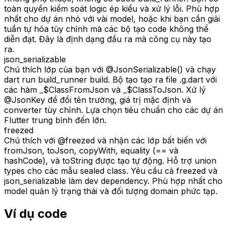
toàn quyền kiểm soát logic ép kiểu và xử lý lỗi. Phù hợp
nhất cho dự án nhỏ với vài model, hoặc khi bạn cần giải
tuần tự hóa tùy chỉnh mà các bộ tạo code không thể
diễn đạt. Đây là định dạng đầu ra mà công cụ này tạo
ra.
json_serializable
Chú thích lớp của bạn với @JsonSerializable() và chạy
dart run build_runner build. Bộ tạo tạo ra file .g.dart với
các hàm _$ClassFromJson và _$ClassToJson. Xử lý
@JsonKey để đổi tên trường, giá trị mặc định và
converter tùy chỉnh. Lựa chọn tiêu chuẩn cho các dự án
Flutter trung bình đến lớn.
freezed
Chú thích với @freezed và nhận các lớp bất biến với
fromJson, toJson, copyWith, equality (== và
hashCode), và toString được tạo tự động. Hỗ trợ union
types cho các mẫu sealed class. Yêu cầu cả freezed và
json_serializable làm dev dependency. Phù hợp nhất cho
model quản lý trạng thái và đối tượng domain phức tạp.
Ví dụ code