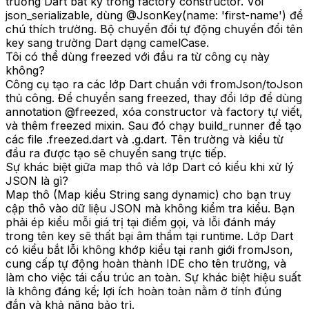
trường Dart bất kỳ trong factory constructor. Với
json_serializable, dùng @JsonKey(name: 'first-name') để
chú thích trường. Bộ chuyển đổi tự động chuyển đổi tên
key sang trường Dart dạng camelCase.
Tôi có thể dùng freezed với đầu ra từ công cụ này
không?
Công cụ tạo ra các lớp Dart chuẩn với fromJson/toJson
thủ công. Để chuyển sang freezed, thay đổi lớp để dùng
annotation @freezed, xóa constructor và factory tự viết,
và thêm freezed mixin. Sau đó chạy build_runner để tạo
các file .freezed.dart và .g.dart. Tên trường và kiểu từ
đầu ra được tạo sẽ chuyển sang trực tiếp.
Sự khác biệt giữa map thô và lớp Dart có kiểu khi xử lý
JSON là gì?
Map thô (Map kiểu String sang dynamic) cho bạn truy
cập thô vào dữ liệu JSON mà không kiểm tra kiểu. Bạn
phải ép kiểu mỗi giá trị tại điểm gọi, và lỗi đánh máy
trong tên key sẽ thất bại âm thầm tại runtime. Lớp Dart
có kiểu bắt lỗi không khớp kiểu tại ranh giới fromJson,
cung cấp tự động hoàn thành IDE cho tên trường, và
làm cho việc tái cấu trúc an toàn. Sự khác biệt hiệu suất
là không đáng kể; lợi ích hoàn toàn nằm ở tính đúng
đắn và khả năng bảo trì.