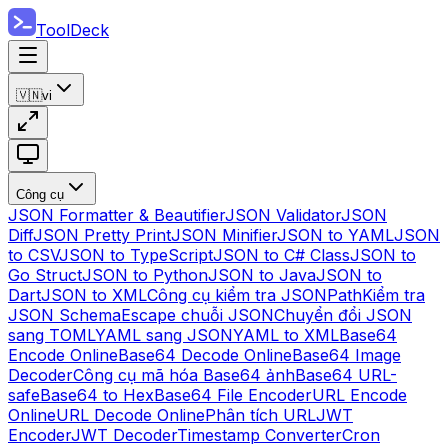
ToolDeck
🇻🇳
vi
Công cụ
JSON Formatter & Beautifier
JSON Validator
JSON
Diff
JSON Pretty Print
JSON Minifier
JSON to YAML
JSON
to CSV
JSON to TypeScript
JSON to C# Class
JSON to
Go Struct
JSON to Python
JSON to Java
JSON to
Dart
JSON to XML
Công cụ kiểm tra JSONPath
Kiểm tra
JSON Schema
Escape chuỗi JSON
Chuyển đổi JSON
sang TOML
YAML sang JSON
YAML to XML
Base64
Encode Online
Base64 Decode Online
Base64 Image
Decoder
Công cụ mã hóa Base64 ảnh
Base64 URL-
safe
Base64 to Hex
Base64 File Encoder
URL Encode
Online
URL Decode Online
Phân tích URL
JWT
Encoder
JWT Decoder
Timestamp Converter
Cron