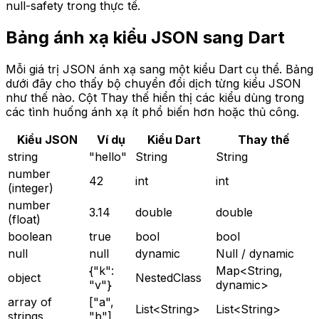
null-safety trong thực tế.
Bảng ánh xạ kiểu JSON sang Dart
Mỗi giá trị JSON ánh xạ sang một kiểu Dart cụ thể. Bảng
dưới đây cho thấy bộ chuyển đổi dịch từng kiểu JSON
như thế nào. Cột Thay thế hiển thị các kiểu dùng trong
các tình huống ánh xạ ít phổ biến hơn hoặc thủ công.
Kiểu JSON
Ví dụ
Kiểu Dart
Thay thế
string
"hello"
String
String
number
42
int
int
(integer)
number
3.14
double
double
(float)
boolean
true
bool
bool
null
null
dynamic
Null / dynamic
{"k":
Map<String,
object
NestedClass
"v"}
dynamic>
array of
["a",
List<String>
List<String>
strings
"b"]