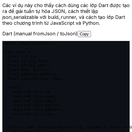
Các ví dụ này cho thấy cách dùng các lớp Dart được tạo
ra để giải tuần tự hóa JSON, cách thiết lập
json_serializable với build_runner, và cách tạo lớp Dart
theo chương trình từ JavaScript và Python.
Dart (manual fromJson / toJson)
Copy
import 'dart:convert';

class User {

  final int id;

  final String name;

  final String email;

  final bool active;

  final Address address;

  final List<String> tags;

  User({

    required this.id,

    required this.name,

    required this.email,

    required this.active,

    required this.address,

    required this.tags,

  });

  factory User.fromJson(Map<String, dynamic> json) => U
    id: json['id'] as int,
