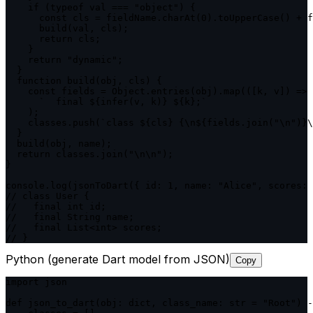
    if (typeof val === "object") {

      const cls = fieldName.charAt(0).toUpperCase() + f
      build(val, cls);

      return cls;

    }

    return "dynamic";

  }

  function build(obj, cls) {

    const fields = Object.entries(obj).map(([k, v]) =>

      `  final ${infer(v, k)} ${k};`

    );

    classes.push(`class ${cls} {\n${fields.join("\n")}\
  }

  build(obj, name);

  return classes.join("\n\n");

}

console.log(jsonToDart({ id: 1, name: "Alice", scores: 
// class User {

//   final int id;

//   final String name;

//   final List<int> scores;

// }
Python (generate Dart model from JSON)
Copy
import json

def json_to_dart(obj: dict, class_name: str = "Root") -