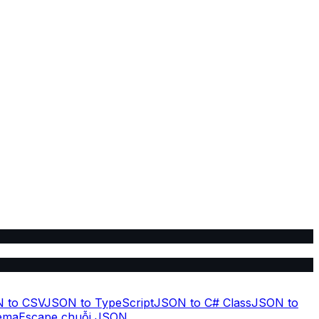
 to CSV
JSON to TypeScript
JSON to C# Class
JSON to
ema
Escape chuỗi JSON