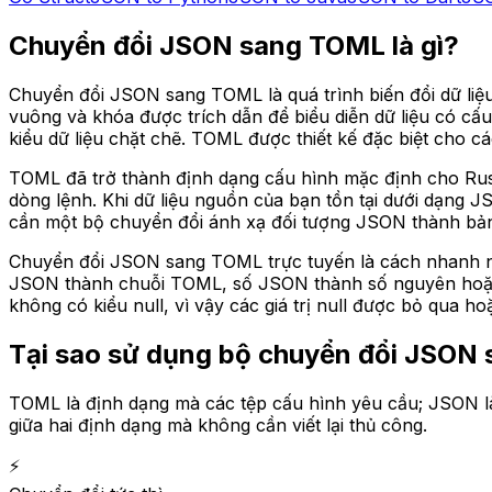
Chuyển đổi JSON sang TOML là gì?
Chuyển đổi JSON sang TOML là quá trình biến đổi dữ li
vuông và khóa được trích dẫn để biểu diễn dữ liệu có cấ
kiểu dữ liệu chặt chẽ. TOML được thiết kế đặc biệt cho 
TOML đã trở thành định dạng cấu hình mặc định cho Rust (
dòng lệnh. Khi dữ liệu nguồn của bạn tồn tại dưới dạng
cần một bộ chuyển đổi ánh xạ đối tượng JSON thành bả
Chuyển đổi JSON sang TOML trực tuyến là cách nhanh nhấ
JSON thành chuỗi TOML, số JSON thành số nguyên hoặc 
không có kiểu null, vì vậy các giá trị null được bỏ qua 
Tại sao sử dụng bộ chuyển đổi JSON
TOML là định dạng mà các tệp cấu hình yêu cầu; JSON là
giữa hai định dạng mà không cần viết lại thủ công.
⚡