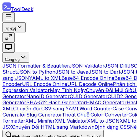
ToolDeck
🇻🇳
vi
Công cụ
JSON Formatter & Beautifier
JSON Validator
JSON Diff
JSO
Struct
JSON to Python
JSON to Java
JSON to Dart
JSON 
sang JSON
YAML to XML
Base64 Encode Online
Base64 D
Encoder
URL Encode Online
URL Decode Online
Phân tích
Expression Validator
Máy Tính Ngày
Chuyển Đổi Múi Giờ
U
Generator
NanoID Generator
CUID Generator
CUID2 Gene
Generator
SHA-512 Hash Generator
HMAC Generator
Hash
XML
Chuyển đổi CSV sang YAML
Word Counter
Case Conv
Generator
Slug Generator
Thoát Chuỗi
Color Converter
Col
Formatter
XML Minifier
XML Validator
XML to JSON
XML t
JSX
Chuyển Đổi HTML sang Markdown
Định dạng CSS
Né
Định dạng, mã hóa, chuyển đổi, giải mã…
Ctrl+K