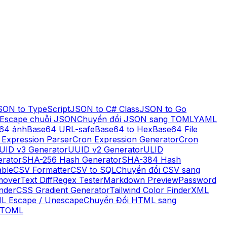
SON to TypeScript
JSON to C# Class
JSON to Go
Escape chuỗi JSON
Chuyển đổi JSON sang TOML
YAML
64 ảnh
Base64 URL-safe
Base64 to Hex
Base64 File
 Expression Parser
Cron Expression Generator
Cron
UID v3 Generator
UUID v2 Generator
ULID
rator
SHA-256 Hash Generator
SHA-384 Hash
ble
CSV Formatter
CSV to SQL
Chuyển đổi CSV sang
mover
Text Diff
Regex Tester
Markdown Preview
Password
nder
CSS Gradient Generator
Tailwind Color Finder
XML
L Escape / Unescape
Chuyển Đổi HTML sang
 TOML