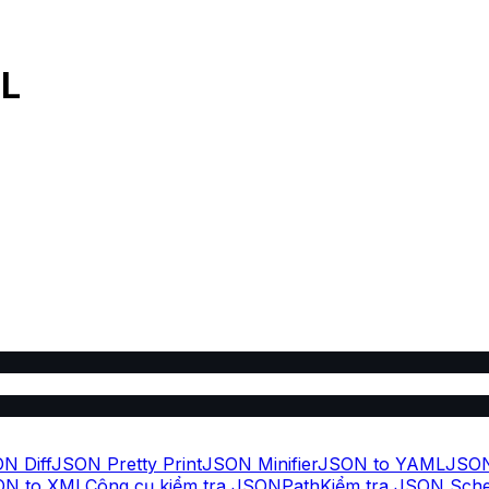
ML
N Diff
JSON Pretty Print
JSON Minifier
JSON to YAML
JSON
ON to XML
Công cụ kiểm tra JSONPath
Kiểm tra JSON Sch