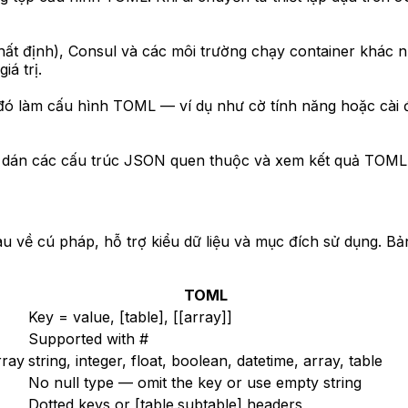
ất định), Consul và các môi trường chạy container khác 
á trị.
 đó làm cấu hình TOML — ví dụ như cờ tính năng hoặc cà
hể dán các cấu trúc JSON quen thuộc và xem kết quả TOML
ề cú pháp, hỗ trợ kiểu dữ liệu và mục đích sử dụng. Bả
TOML
Key = value, [table], [[array]]
Supported with #
rray
string, integer, float, boolean, datetime, array, table
No null type — omit the key or use empty string
Dotted keys or [table.subtable] headers