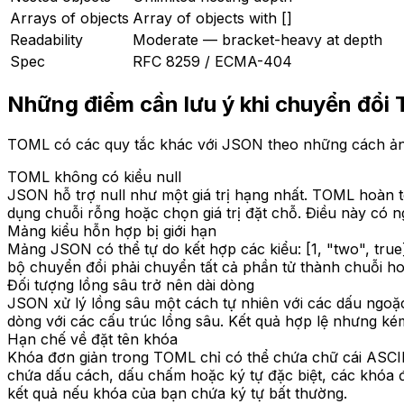
Arrays of objects
Array of objects with []
Readability
Moderate — bracket-heavy at depth
Spec
RFC 8259 / ECMA-404
Những điểm cần lưu ý khi chuyển đổi
TOML có các quy tắc khác với JSON theo những cách ảnh
TOML không có kiểu null
JSON hỗ trợ null như một giá trị hạng nhất. TOML hoàn to
dụng chuỗi rỗng hoặc chọn giá trị đặt chỗ. Điều này có ng
Mảng kiểu hỗn hợp bị giới hạn
Mảng JSON có thể tự do kết hợp các kiểu: [1, "two", tr
bộ chuyển đổi phải chuyển tất cả phần tử thành chuỗi ho
Đối tượng lồng sâu trở nên dài dòng
JSON xử lý lồng sâu một cách tự nhiên với các dấu ngoặc
dòng với các cấu trúc lồng sâu. Kết quả hợp lệ nhưng 
Hạn chế về đặt tên khóa
Khóa đơn giản trong TOML chỉ có thể chứa chữ cái ASCI
chứa dấu cách, dấu chấm hoặc ký tự đặc biệt, các khóa đ
kết quả nếu khóa của bạn chứa ký tự bất thường.