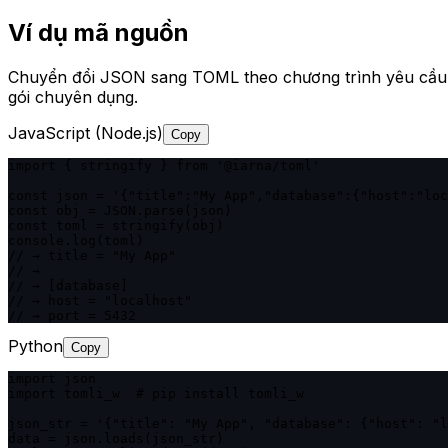
Ví dụ mã nguồn
Chuyển đổi JSON sang TOML theo chương trình yêu cầu 
gói chuyên dụng.
JavaScript (Node.js)
Copy
import { stringify } from '@iarna/toml'

const json = '{"title":"My App","database":{"host":"loc
const obj = JSON.parse(json)

const toml = stringify(obj)

console.log(toml)

// → title = "My App"

// →

// → [database]

// → host = "localhost"

// → port = 5432
Python
Copy
import json

import tomli_w  # pip install tomli_w

json_str = '{"title": "My App", "database": {"host": "l
data = json.loads(json_str)
