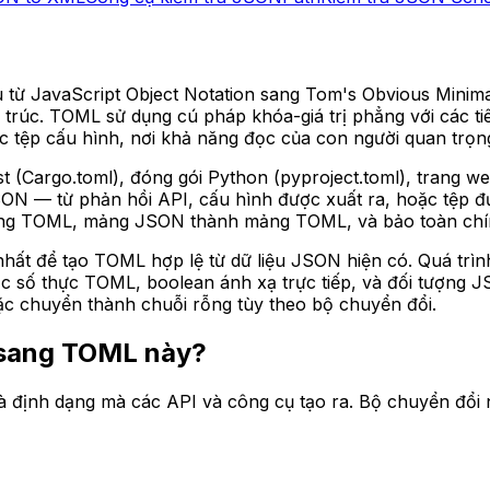
ệu từ JavaScript Object Notation sang Tom's Obvious Min
u trúc. TOML sử dụng cú pháp khóa-giá trị phẳng với các t
các tệp cấu hình, nơi khả năng đọc của con người quan trọ
Cargo.toml), đóng gói Python (pyproject.toml), trang web 
 JSON — từ phản hồi API, cấu hình được xuất ra, hoặc tệp
ng TOML, mảng JSON thành mảng TOML, và bảo toàn chính
t để tạo TOML hợp lệ từ dữ liệu JSON hiện có. Quá trình 
số thực TOML, boolean ánh xạ trực tiếp, và đối tượng J
hoặc chuyển thành chuỗi rỗng tùy theo bộ chuyển đổi.
 sang TOML này?
 định dạng mà các API và công cụ tạo ra. Bộ chuyển đổi n