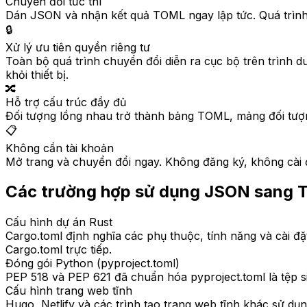
Chuyển đổi tức thì
Dán JSON và nhận kết quả TOML ngay lập tức. Quá trình 
🔒
Xử lý ưu tiên quyền riêng tư
Toàn bộ quá trình chuyển đổi diễn ra cục bộ trên trình 
khỏi thiết bị.
🔀
Hỗ trợ cấu trúc đầy đủ
Đối tượng lồng nhau trở thành bảng TOML, mảng đối tượn
📋
Không cần tài khoản
Mở trang và chuyển đổi ngay. Không đăng ký, không cài đặ
Các trường hợp sử dụng JSON sang
Cấu hình dự án Rust
Cargo.toml định nghĩa các phụ thuộc, tính năng và cài 
Cargo.toml trực tiếp.
Đóng gói Python (pyproject.toml)
PEP 518 và PEP 621 đã chuẩn hóa pyproject.toml là tệp s
Cấu hình trang web tĩnh
Hugo, Netlify và các trình tạo trang web tĩnh khác sử d