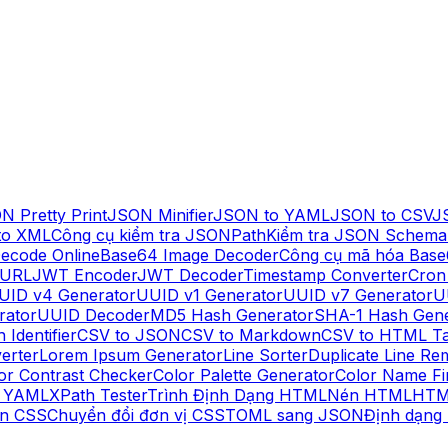
N Pretty Print
JSON Minifier
JSON to YAML
JSON to CSV
J
to XML
Công cụ kiểm tra JSONPath
Kiểm tra JSON Schema
ecode Online
Base64 Image Decoder
Công cụ mã hóa Base
 URL
JWT Encoder
JWT Decoder
Timestamp Converter
Cron
UID v4 Generator
UUID v1 Generator
UUID v7 Generator
U
rator
UUID Decoder
MD5 Hash Generator
SHA-1 Hash Gene
 Identifier
CSV to JSON
CSV to Markdown
CSV to HTML Ta
erter
Lorem Ipsum Generator
Line Sorter
Duplicate Line Re
or Contrast Checker
Color Palette Generator
Color Name Fi
o YAML
XPath Tester
Trình Định Dạng HTML
Nén HTML
HTM
n CSS
Chuyển đổi đơn vị CSS
TOML sang JSON
Định dạng