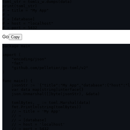
toml_str = tomli_w.dumps(data)

print(toml_str)

# → title = "My App"

# →

# → [database]

# → host = "localhost"

# → port = 5432
Go
Copy
package main

import (

    "encoding/json"

    "fmt"

    "github.com/pelletier/go-toml/v2"

)

func main() {

    jsonStr := `{"title":"My App","database":{"host":"l
    var data map[string]interface{}

    json.Unmarshal([]byte(jsonStr), &data)

    tomlBytes, _ := toml.Marshal(data)

    fmt.Println(string(tomlBytes))

    // → title = 'My App'

    // →

    // → [database]

    // → host = 'localhost'

    // → port = 5432
