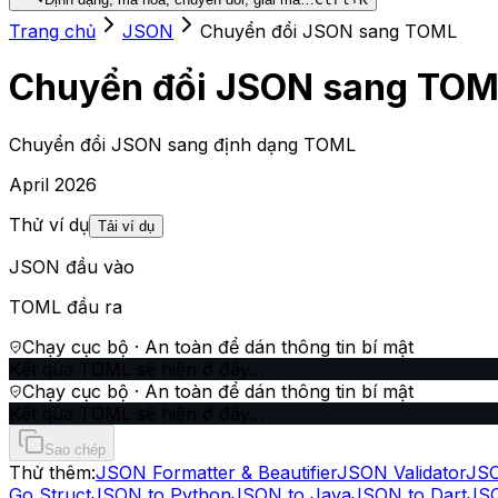
Trang chủ
JSON
Chuyển đổi JSON sang TOML
Chuyển đổi JSON sang TO
Chuyển đổi JSON sang định dạng TOML
April 2026
Thử ví dụ
Tải ví dụ
JSON đầu vào
TOML đầu ra
Chạy cục bộ · An toàn để dán thông tin bí mật
Kết quả TOML sẽ hiện ở đây…
Chạy cục bộ · An toàn để dán thông tin bí mật
Kết quả TOML sẽ hiện ở đây…
Sao chép
Thử thêm:
JSON Formatter & Beautifier
JSON Validator
JSO
Go Struct
JSON to Python
JSON to Java
JSON to Dart
JS