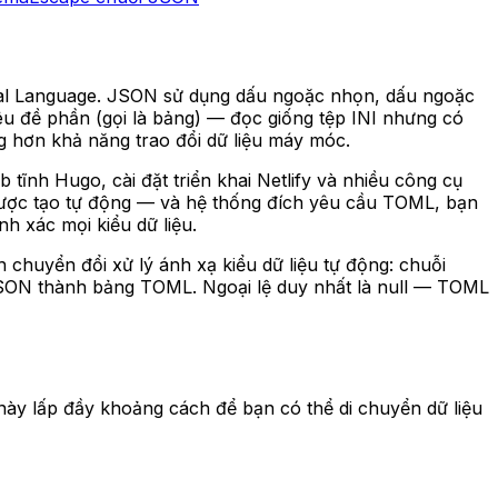
imal Language. JSON sử dụng dấu ngoặc nhọn, dấu ngoặc
iêu đề phần (gọi là bảng) — đọc giống tệp INI nhưng có
ng hơn khả năng trao đổi dữ liệu máy móc.
tĩnh Hugo, cài đặt triển khai Netlify và nhiều công cụ
 được tạo tự động — và hệ thống đích yêu cầu TOML, bạn
 xác mọi kiểu dữ liệu.
chuyển đổi xử lý ánh xạ kiểu dữ liệu tự động: chuỗi
SON thành bảng TOML. Ngoại lệ duy nhất là null — TOML
ày lấp đầy khoảng cách để bạn có thể di chuyển dữ liệu