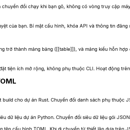
chuyển đổi chạy khi bạn gõ, không có vòng truy cập máy c
duyệt của bạn. Bí mật cấu hình, khóa API và thông tin đăng
g trở thành mảng bảng ([[table]]), và mảng kiểu hỗn hợp 
t tiện ích mở rộng, không phụ thuộc CLI. Hoạt động trên bấ
 TOML
đặt build cho dự án Rust. Chuyển đổi danh sách phụ thuộc
iêu dữ liệu dự án Python. Chuyển đổi siêu dữ liệu gói JSO
ụng tệp cấu hình TOML. Khi di chuyển từ thiết lập dựa trê