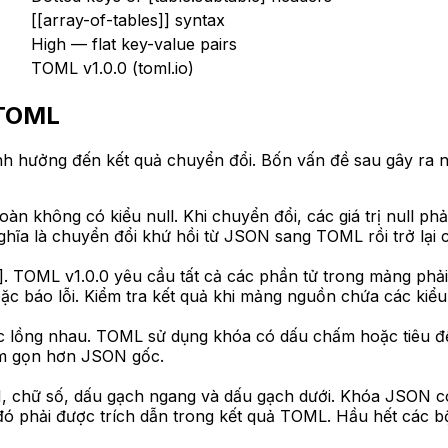
[[array-of-tables]] syntax
High — flat key-value pairs
TOML v1.0.0 (toml.io)
 TOML
 hưởng đến kết quả chuyển đổi. Bốn vấn đề sau gây ra n
àn không có kiểu null. Khi chuyển đổi, các giá trị null p
hĩa là chuyển đổi khứ hồi từ JSON sang TOML rồi trở lại có 
ue]. TOML v1.0.0 yêu cầu tất cả các phần tử trong mảng p
ặc báo lỗi. Kiểm tra kết quả khi mảng nguồn chứa các kiể
 lồng nhau. TOML sử dụng khóa có dấu chấm hoặc tiêu đề [t
kém gọn hơn JSON gốc.
I, chữ số, dấu gạch ngang và dấu gạch dưới. Khóa JSON c
ó phải được trích dẫn trong kết quả TOML. Hầu hết các bộ