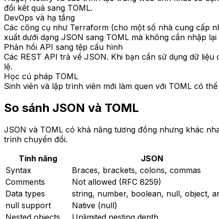
đổi kết quả sang TOML.
DevOps và hạ tầng
Các công cụ như Terraform (cho một số nhà cung cấp nh
xuất dưới dạng JSON sang TOML mà không cần nhập lại gi
Phản hồi API sang tệp cấu hình
Các REST API trả về JSON. Khi bạn cần sử dụng dữ liệu
lệ.
Học cú pháp TOML
Sinh viên và lập trình viên mới làm quen với TOML có t
So sánh JSON và TOML
JSON và TOML có khả năng tương đồng nhưng khác nhau v
trình chuyển đổi.
Tính năng
JSON
Syntax
Braces, brackets, colons, commas
Comments
Not allowed (RFC 8259)
Data types
string, number, boolean, null, object, a
null support
Native (null)
Nested objects
Unlimited nesting depth