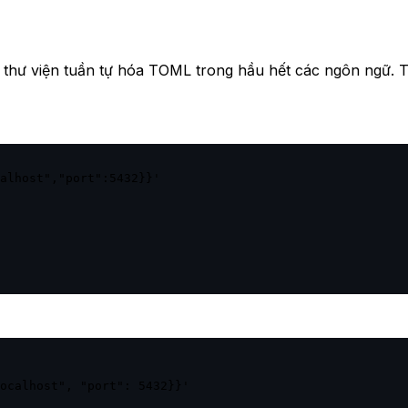
thư viện tuần tự hóa TOML trong hầu hết các ngôn ngữ. 
alhost","port":5432}}'

ocalhost", "port": 5432}}'
