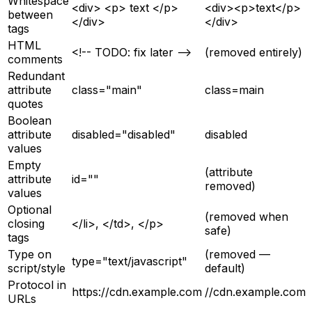
Whitespace
<div> <p> text </p>
<div><p>text</p>
between
</div>
</div>
tags
HTML
<!-- TODO: fix later -->
(removed entirely)
comments
Redundant
attribute
class="main"
class=main
quotes
Boolean
attribute
disabled="disabled"
disabled
values
Empty
(attribute
attribute
id=""
removed)
values
Optional
(removed when
closing
</li>, </td>, </p>
safe)
tags
Type on
(removed —
type="text/javascript"
script/style
default)
Protocol in
https://cdn.example.com
//cdn.example.com
URLs