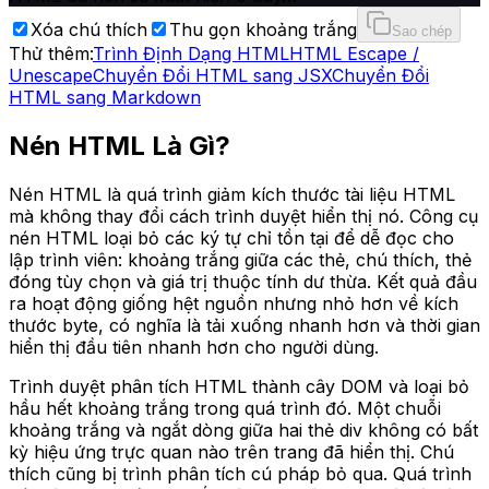
Xóa chú thích
Thu gọn khoảng trắng
Sao chép
Thử thêm:
Trình Định Dạng HTML
HTML Escape /
Unescape
Chuyển Đổi HTML sang JSX
Chuyển Đổi
HTML sang Markdown
Nén HTML Là Gì?
Nén HTML là quá trình giảm kích thước tài liệu HTML
mà không thay đổi cách trình duyệt hiển thị nó. Công cụ
nén HTML loại bỏ các ký tự chỉ tồn tại để dễ đọc cho
lập trình viên: khoảng trắng giữa các thẻ, chú thích, thẻ
đóng tùy chọn và giá trị thuộc tính dư thừa. Kết quả đầu
ra hoạt động giống hệt nguồn nhưng nhỏ hơn về kích
thước byte, có nghĩa là tải xuống nhanh hơn và thời gian
hiển thị đầu tiên nhanh hơn cho người dùng.
Trình duyệt phân tích HTML thành cây DOM và loại bỏ
hầu hết khoảng trắng trong quá trình đó. Một chuỗi
khoảng trắng và ngắt dòng giữa hai thẻ div không có bất
kỳ hiệu ứng trực quan nào trên trang đã hiển thị. Chú
thích cũng bị trình phân tích cú pháp bỏ qua. Quá trình