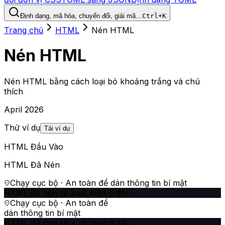
Định dạng, mã hóa, chuyển đổi, giải mã…
Ctrl+K
Trang chủ
HTML
Nén HTML
Nén HTML
Nén HTML bằng cách loại bỏ khoảng trắng và chú
thích
April 2026
Thử ví dụ
Tải ví dụ
HTML Đầu Vào
HTML Đã Nén
Chạy cục bộ · An toàn để dán thông tin bí mật
HTML đã nén sẽ xuất hiện ở đây…
Chạy cục bộ · An toàn để
dán thông tin bí mật
HTML đã nén sẽ xuất hiện ở đây…