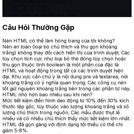
  --remove-empty-attributes \

  --minify-css true \

  --minify-js true \

  input.html -o output.min.html
Câu Hỏi Thường Gặp
Nén HTML có thể làm hỏng trang của tôi không?
Nén an toàn (loại bỏ chú thích và thu gọn khoảng
trắng) không thay đổi cách hiển thị của trình duyệt. Các
tùy chọn tích cực như loại bỏ thẻ đóng tùy chọn hoặc
thu gọn thuộc tính boolean là một phần của đặc tả
HTML và hoạt động trong tất cả các trình duyệt hiện
đại. Khu vực cần chú ý là nội dung pre và textarea, nơi
khoảng trắng có ý nghĩa quan trọng. Các công cụ nén
tốt giữ nguyên khoảng trắng bên trong các phần tử này.
HTML nhỏ hơn bao nhiêu sau khi nén?
Mức tiết kiệm điển hình dao động từ 10% đến 30% kích
thước tệp gốc, tùy thuộc vào lượng khoảng trắng và số
lượng chú thích trong nguồn. Các mẫu được thụt lề
nhiều và có nhiều chú thích thấy mức tiết kiệm lớn nhất.
HTML đã gọn gàng với định dạng tối thiểu có thể chỉ
giảm 5-8%.