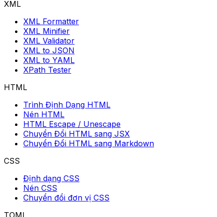
XML
XML Formatter
XML Minifier
XML Validator
XML to JSON
XML to YAML
XPath Tester
HTML
Trình Định Dạng HTML
Nén HTML
HTML Escape / Unescape
Chuyển Đổi HTML sang JSX
Chuyển Đổi HTML sang Markdown
CSS
Định dạng CSS
Nén CSS
Chuyển đổi đơn vị CSS
TOML