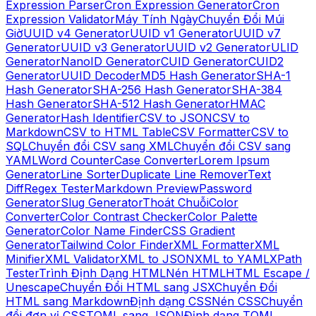
Expression Parser
Cron Expression Generator
Cron
Expression Validator
Máy Tính Ngày
Chuyển Đổi Múi
Giờ
UUID v4 Generator
UUID v1 Generator
UUID v7
Generator
UUID v3 Generator
UUID v2 Generator
ULID
Generator
NanoID Generator
CUID Generator
CUID2
Generator
UUID Decoder
MD5 Hash Generator
SHA-1
Hash Generator
SHA-256 Hash Generator
SHA-384
Hash Generator
SHA-512 Hash Generator
HMAC
Generator
Hash Identifier
CSV to JSON
CSV to
Markdown
CSV to HTML Table
CSV Formatter
CSV to
SQL
Chuyển đổi CSV sang XML
Chuyển đổi CSV sang
YAML
Word Counter
Case Converter
Lorem Ipsum
Generator
Line Sorter
Duplicate Line Remover
Text
Diff
Regex Tester
Markdown Preview
Password
Generator
Slug Generator
Thoát Chuỗi
Color
Converter
Color Contrast Checker
Color Palette
Generator
Color Name Finder
CSS Gradient
Generator
Tailwind Color Finder
XML Formatter
XML
Minifier
XML Validator
XML to JSON
XML to YAML
XPath
Tester
Trình Định Dạng HTML
Nén HTML
HTML Escape /
Unescape
Chuyển Đổi HTML sang JSX
Chuyển Đổi
HTML sang Markdown
Định dạng CSS
Nén CSS
Chuyển
đổi đơn vị CSS
TOML sang JSON
Định dạng TOML