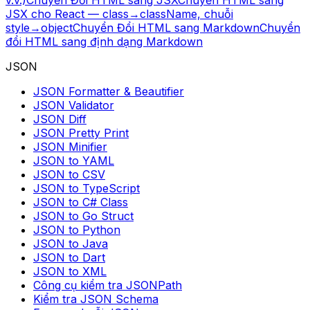
v.v.)
Chuyển Đổi HTML sang JSX
Chuyển HTML sang
JSX cho React — class→className, chuỗi
style→object
Chuyển Đổi HTML sang Markdown
Chuyển
đổi HTML sang định dạng Markdown
JSON
JSON Formatter & Beautifier
JSON Validator
JSON Diff
JSON Pretty Print
JSON Minifier
JSON to YAML
JSON to CSV
JSON to TypeScript
JSON to C# Class
JSON to Go Struct
JSON to Python
JSON to Java
JSON to Dart
JSON to XML
Công cụ kiểm tra JSONPath
Kiểm tra JSON Schema