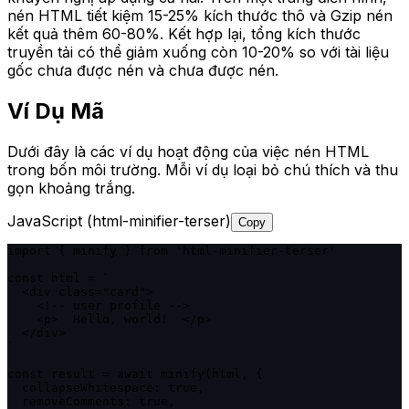
nén HTML tiết kiệm 15-25% kích thước thô và Gzip nén
kết quả thêm 60-80%. Kết hợp lại, tổng kích thước
truyền tải có thể giảm xuống còn 10-20% so với tài liệu
gốc chưa được nén và chưa được nén.
Ví Dụ Mã
Dưới đây là các ví dụ hoạt động của việc nén HTML
trong bốn môi trường. Mỗi ví dụ loại bỏ chú thích và thu
gọn khoảng trắng.
JavaScript (html-minifier-terser)
Copy
import { minify } from 'html-minifier-terser'

const html = `

  <div class="card">

    <!-- user profile -->

    <p>  Hello, world!  </p>

  </div>

`

const result = await minify(html, {

  collapseWhitespace: true,

  removeComments: true,
