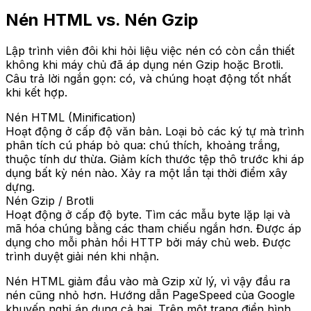
Nén HTML vs. Nén Gzip
Lập trình viên đôi khi hỏi liệu việc nén có còn cần thiết
không khi máy chủ đã áp dụng nén Gzip hoặc Brotli.
Câu trả lời ngắn gọn: có, và chúng hoạt động tốt nhất
khi kết hợp.
Nén HTML (Minification)
Hoạt động ở cấp độ văn bản. Loại bỏ các ký tự mà trình
phân tích cú pháp bỏ qua: chú thích, khoảng trắng,
thuộc tính dư thừa. Giảm kích thước tệp thô trước khi áp
dụng bất kỳ nén nào. Xảy ra một lần tại thời điểm xây
dựng.
Nén Gzip / Brotli
Hoạt động ở cấp độ byte. Tìm các mẫu byte lặp lại và
mã hóa chúng bằng các tham chiếu ngắn hơn. Được áp
dụng cho mỗi phản hồi HTTP bởi máy chủ web. Được
trình duyệt giải nén khi nhận.
Nén HTML giảm đầu vào mà Gzip xử lý, vì vậy đầu ra
nén cũng nhỏ hơn. Hướng dẫn PageSpeed của Google
khuyến nghị áp dụng cả hai. Trên một trang điển hình,