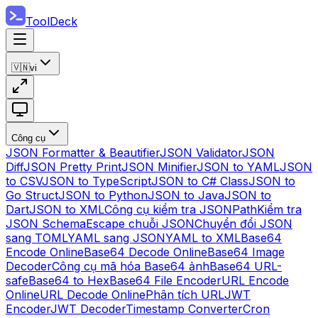
ToolDeck
🇻🇳
vi
Công cụ
JSON Formatter & Beautifier
JSON Validator
JSON
Diff
JSON Pretty Print
JSON Minifier
JSON to YAML
JSON
to CSV
JSON to TypeScript
JSON to C# Class
JSON to
Go Struct
JSON to Python
JSON to Java
JSON to
Dart
JSON to XML
Công cụ kiểm tra JSONPath
Kiểm tra
JSON Schema
Escape chuỗi JSON
Chuyển đổi JSON
sang TOML
YAML sang JSON
YAML to XML
Base64
Encode Online
Base64 Decode Online
Base64 Image
Decoder
Công cụ mã hóa Base64 ảnh
Base64 URL-
safe
Base64 to Hex
Base64 File Encoder
URL Encode
Online
URL Decode Online
Phân tích URL
JWT
Encoder
JWT Decoder
Timestamp Converter
Cron