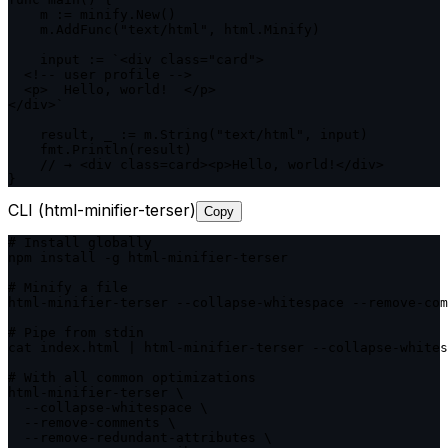
    m := minify.New()

    m.AddFunc("text/html", html.Minify)

    input := `<div class="card">

  <!-- user profile -->

  <p>  Hello, world!  </p>

</div>`

    result, _ := m.String("text/html", input)

    fmt.Println(result)

    // → <div class=card><p>Hello, world!</div>

}
CLI (html-minifier-terser)
Copy
# Install globally

npm install -g html-minifier-terser

# Minify a file

html-minifier-terser --collapse-whitespace --remove-com
# Pipe from stdin

cat index.html | html-minifier-terser --collapse-whites
# With all common optimizations

html-minifier-terser \

  --collapse-whitespace \

  --remove-comments \

  --remove-redundant-attributes \
