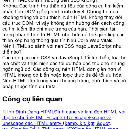
Không. Các trình thu thập dữ liệu của công cụ tìm kiếm
phân tích DOM giống như trình duyệt. Chúng bỏ qua
khoảng trắng và chú thích. Nén HTML không thay đổi
cấu trúc DOM, vì vậy không ảnh hưởng đến cách công
cụ tìm kiếm lập chỉ mục trang của bạn. Thời gian tải
trang nhanh hơn từ HTML nhỏ hơn có thể gián tiếp cải
thiện xếp hạng thông qua tín hiệu Core Web Vitals.
Nén HTML so sánh với nén CSS hoặc JavaScript như
thế nào?
Các công cụ nén CSS và JavaScript đổi tên biến, loại bỏ
mã chết và thực hiện các tối ưu hóa đặc thù cho những
ngôn ngữ đó. Các công cụ nén HTML đơn giản hơn vì
HTML không có biến hoặc logic thực thi để tối ưu hóa.
Nén HTML tập trung vào khoảng trắng, chú thích và cú
pháp thuộc tính dư thừa.
Công cụ liên quan
Trình Định Dạng HTML
Định dạng và làm đẹp HTML với
thụt lề chuẩn
HTML Escape / Unescape
Escape và
unescape các HTML entity (&amp; &lt; &gt; &quot;