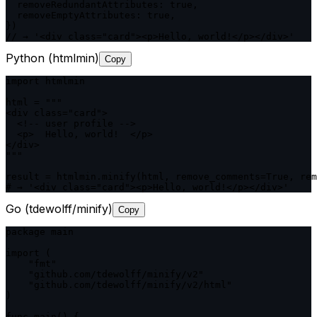
  removeRedundantAttributes: true,

  removeEmptyAttributes: true,

})

// → '<div class="card"><p>Hello, world!</p></div>'
Python (htmlmin)
Copy
import htmlmin

html = """

<div class="card">

  <!-- user profile -->

  <p>  Hello, world!  </p>

</div>

"""

result = htmlmin.minify(html, remove_comments=True, rem
# → '<div class="card"><p>Hello, world!</p></div>'
Go (tdewolff/minify)
Copy
package main

import (

    "fmt"

    "github.com/tdewolff/minify/v2"

    "github.com/tdewolff/minify/v2/html"

)

func main() {
