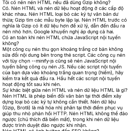
Tôi có nên nén HTML nếu đã dùng Gzip không?
Có. Nén HTML và nén dữ liệu hoạt động ở các cấp độ
khác nhau. Nén HTML loại bỏ các ký tự văn bản dư
thừa; Gzip tìm các mẫu byte lặp lại. Nén HTML trước có
nghĩa là Gzip có ít dữ liệu hơn để xử lý, dẫn đến đầu ra
nén nhỏ hơn. Google khuyến nghị áp dụng cả hai.
Có an toàn khi nén HTML chứa JavaScript nội tuyến
không?
Một công cụ nén thu gọn khoảng trắng cơ bản không
sửa đổi nội dung bên trong thẻ script. Các công cụ nén
với tùy chọn --minify-js cũng sẽ nén JavaScript nội
tuyến bằng công cụ nén JS. Nếu các script nội tuyến
của bạn dựa vào khoảng trắng quan trọng (hiếm), hãy
kiểm tra kết quả đầu ra. Hầu hết các script nội tuyến
hoạt động tốt sau khi nén.
Sự khác biệt giữa nén HTML và nén dữ liệu HTML là gì?
Nén HTML là phép biến đổi văn bản tại thời điểm xây
dựng loại bỏ các ký tự không cần thiết. Nén dữ liệu
(Gzip, Brotli) là mã hóa nhị phân tại thời điểm phục vụ
giúp thu nhỏ phản hồi HTTP. Nén HTML không thể đảo
ngược (chú thích đã biến mất), trong khi nén dữ liệu
được trình duyệt đảo ngược khi nhận.
Nén HTML có ảnh hưởng đến SEO không?