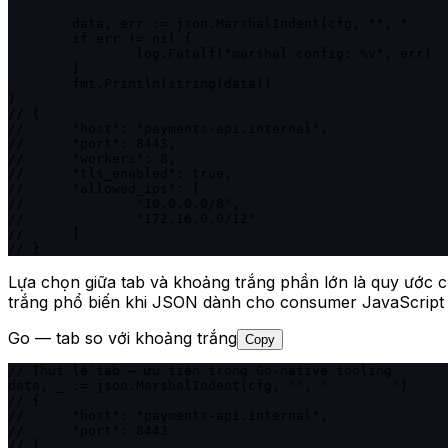
	data, err := json.MarshalIndent(cfg, "", "	")

	if err != nil {

		log.Fatalf("marshal config: %v", err)

	}

	fmt.Println(string(data))

}

// {

// 	"host": "payments-api.internal",

// 	"port": 8443,

// 	"workers": 8,

// 	"tls_enabled": true,

// 	"allowed_ips": [

// 		"10.0.0.0/8",

// 		"172.16.0.0/12"

// 	]

// }
Lựa chọn giữa tab và khoảng trắng phần lớn là quy ước c
trắng phổ biến khi JSON dành cho consumer JavaScript ho
Go — tab so với khoảng trắng
Copy
// Thụt lề tab — ưu tiên trong Go-native tooling

data, _ := json.MarshalIndent(cfg, "", "	")

// {

// 	"host": "payments-api.internal",

// 	"port": 8443

// }
