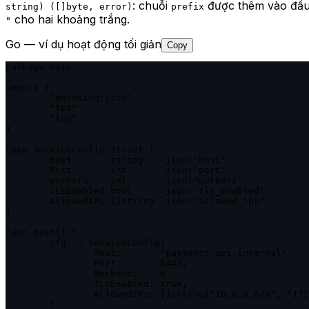
: chuỗi
được thêm vào đầu 
string) ([]byte, error)
prefix
cho hai khoảng trắng.
"
Go — ví dụ hoạt động tối giản
Copy
package main

import (

	"encoding/json"

	"fmt"

	"log"

)

type ServiceConfig struct {

	Host       string   `json:"host"`

	Port       int      `json:"port"`

	Workers    int      `json:"workers"`

	TLSEnabled bool     `json:"tls_enabled"`

	AllowedIPs []string `json:"allowed_ips"`

}

func main() {

	cfg := ServiceConfig{

		Host:       "payments-api.internal",

		Port:       8443,

		Workers:    8,

		TLSEnabled: true,

		AllowedIPs: []string{"10.0.0.0/8", "172.16.0.0/12"},

	}
