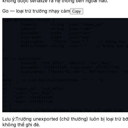
không được serialize ra hệ thống bên ngoài nào.
Go — loại trừ trường nhạy cảm
Copy
type AuthToken struct {

	TokenID      string `json:"token_id"`

	Subject      string `json:"sub"`

	IssuedAt     int64  `json:"iat"`

	ExpiresAt    int64  `json:"exp"`

	SigningKey    []byte `json:"-"`   // không bao giờ serialize

	RefreshToken string `json:"-"`   // không bao giờ serialize

}

tok := AuthToken{

	TokenID: "tok_8f2a", Subject: "usr_7b3c",

	IssuedAt: 1741614120, ExpiresAt: 1741617720,

	SigningKey: []byte("bí-mật"), RefreshToken: "rt_9e4f",

}

data, _ := json.MarshalIndent(tok, "", "  ")

// {

//   "token_id": "tok_8f2a",

//   "sub": "usr_7b3c",

//   "iat": 1741614120,

//   "exp": 1741617720

// }

// SigningKey và RefreshToken không bao giờ xuất hiện
Lưu ý:
Trường unexported (chữ thường) luôn bị loại trừ bở
không thể ghi đè.