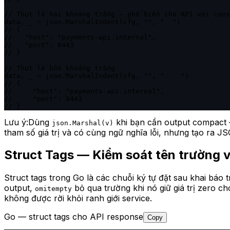
// Thụt lề hai khoảng trắng — phổ biến cho API với cons
data, _ = json.MarshalIndent(cfg, "", "  ")

// {

//   "host": "payments-api.internal",

//   "port": 8443

// }

// Thụt lề bốn khoảng trắng

data, _ = json.MarshalIndent(cfg, "", "    ")

// {

//     "host": "payments-api.internal",

//     "port": 8443

// }
Lưu ý:
Dùng
khi bạn cần output compact 
json.Marshal(v)
tham số giá trị và có cùng ngữ nghĩa lỗi, nhưng tạo ra 
Struct Tags — Kiểm soát tên trường
Struct tags trong Go là các chuỗi ký tự đặt sau khai báo 
output,
bỏ qua trường khi nó giữ giá trị zero ch
omitempty
không được rời khỏi ranh giới service.
Go — struct tags cho API response
Copy