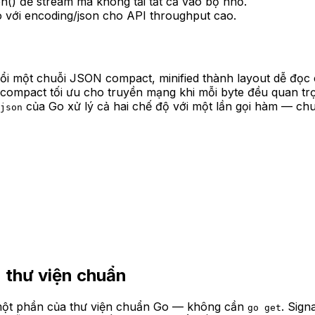
en() để stream mà không tải tất cả vào bộ nhớ.
 với encoding/json cho API throughput cao.
i một chuỗi JSON compact, minified thành layout dễ đọc ch
N compact tối ưu cho truyền mạng khi mỗi byte đều quan t
của Go xử lý cả hai chế độ với một lần gọi hàm — ch
json
 thư viện chuẩn
một phần của thư viện chuẩn Go — không cần
. Sign
go get