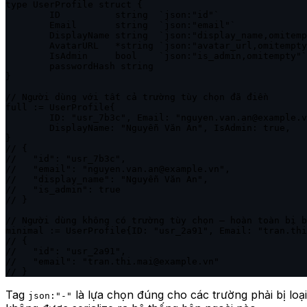
type UserProfile struct {

	ID          string  `json:"id"`

	Email       string  `json:"email"`

	DisplayName string  `json:"display_name,omitempty"`  // bỏ qua nếu chuỗi rỗng

	AvatarURL   *string `json:"avatar_url,omitempty"`    // bỏ qua nếu nil pointer

	IsAdmin     bool    `json:"is_admin,omitempty"`      // bỏ qua nếu false

	passwordHash string                                   // unexported — tự động loại trừ

}

// Người dùng với tất cả trường tùy chọn đã điền

full := UserProfile{

	ID: "usr_7b3c", Email: "nguyen.van.an@example.vn",

	DisplayName: "Nguyễn Văn An", IsAdmin: true,

}

// {

//   "id": "usr_7b3c",

//   "email": "nguyen.van.an@example.vn",

//   "display_name": "Nguyễn Văn An",

//   "is_admin": true

// }

// Người dùng không có trường tùy chọn — hoàn toàn bị b
minimal := UserProfile{ID: "usr_2a91", Email: "tran.thi
// {

//   "id": "usr_2a91",

//   "email": "tran.thi.mai@example.vn"

// }
Tag
là lựa chọn đúng cho các trường phải bị loại
json:"-"