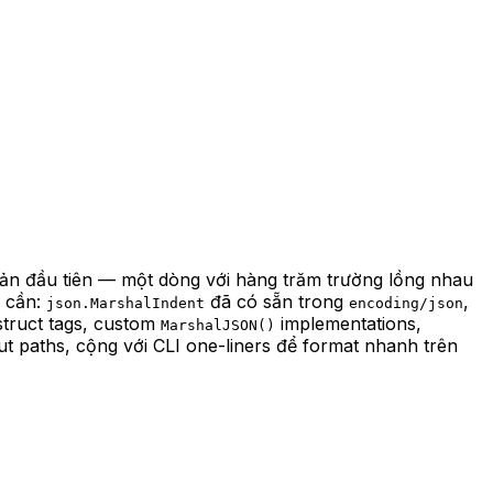
 cản đầu tiên — một dòng với hàng trăm trường lồng nhau
 cần:
đã có sẵn trong
,
json.MarshalIndent
encoding/json
truct tags, custom
implementations,
MarshalJSON()
t paths, cộng với CLI one-liners để format nhanh trên