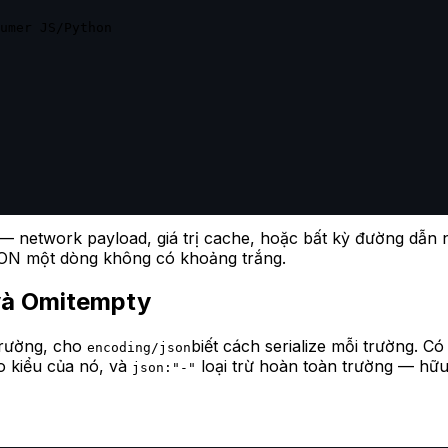
umer JS/Python

— network payload, giá trị cache, hoặc bất kỳ đường dẫn
JSON một dòng không có khoảng trắng.
 và Omitempty
trường, cho
biết cách serialize mỗi trường. Có
encoding/json
o kiểu của nó, và
loại trừ hoàn toàn trường — hữu
json:"-"