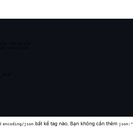
i
bất kể tag nào. Bạn không cần thêm
encoding/json
json:"