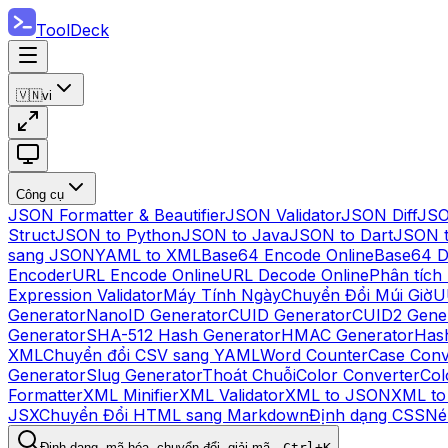
ToolDeck
🇻🇳
vi
Công cụ
JSON Formatter & Beautifier
JSON Validator
JSON Diff
JSO
Struct
JSON to Python
JSON to Java
JSON to Dart
JSON 
sang JSON
YAML to XML
Base64 Encode Online
Base64 D
Encoder
URL Encode Online
URL Decode Online
Phân tích
Expression Validator
Máy Tính Ngày
Chuyển Đổi Múi Giờ
U
Generator
NanoID Generator
CUID Generator
CUID2 Gene
Generator
SHA-512 Hash Generator
HMAC Generator
Hash
XML
Chuyển đổi CSV sang YAML
Word Counter
Case Conv
Generator
Slug Generator
Thoát Chuỗi
Color Converter
Col
Formatter
XML Minifier
XML Validator
XML to JSON
XML t
JSX
Chuyển Đổi HTML sang Markdown
Định dạng CSS
Né
Định dạng, mã hóa, chuyển đổi, giải mã…
Ctrl+K