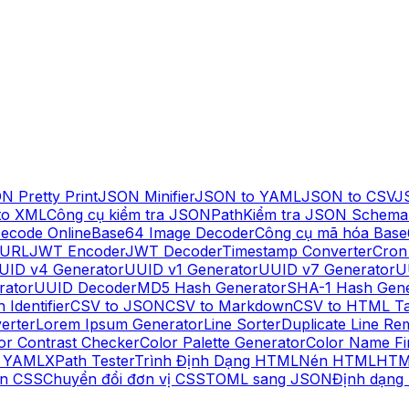
N Pretty Print
JSON Minifier
JSON to YAML
JSON to CSV
J
to XML
Công cụ kiểm tra JSONPath
Kiểm tra JSON Schema
ecode Online
Base64 Image Decoder
Công cụ mã hóa Base
 URL
JWT Encoder
JWT Decoder
Timestamp Converter
Cron
UID v4 Generator
UUID v1 Generator
UUID v7 Generator
U
rator
UUID Decoder
MD5 Hash Generator
SHA-1 Hash Gene
 Identifier
CSV to JSON
CSV to Markdown
CSV to HTML Ta
erter
Lorem Ipsum Generator
Line Sorter
Duplicate Line Re
or Contrast Checker
Color Palette Generator
Color Name Fi
o YAML
XPath Tester
Trình Định Dạng HTML
Nén HTML
HTM
n CSS
Chuyển đổi đơn vị CSS
TOML sang JSON
Định dạng