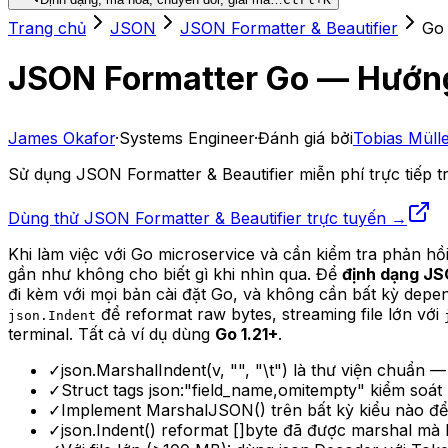
Trang chủ
JSON
JSON Formatter & Beautifier
Go
JSON Formatter Go — Hướng
James Okafor
·
Systems Engineer
·
Đánh giá bởi
Tobias Müll
Sử dụng JSON Formatter & Beautifier miễn phí trực tiếp t
Dùng thử JSON Formatter & Beautifier trực tuyến →
Khi làm việc với Go microservice và cần kiểm tra phản h
gần như không cho biết gì khi nhìn qua. Để
định dạng JS
đi kèm với mọi bản cài đặt Go, và không cần bất kỳ dep
để reformat raw bytes, streaming file lớn với
json.Indent
terminal. Tất cả ví dụ dùng
Go 1.21+
.
✓
json.MarshalIndent(v, "", "\t") là thư viện chuẩn 
✓
Struct tags json:"field_name,omitempty" kiểm soát k
✓
Implement MarshalJSON() trên bất kỳ kiểu nào để
✓
json.Indent() reformat []byte đã được marshal mà