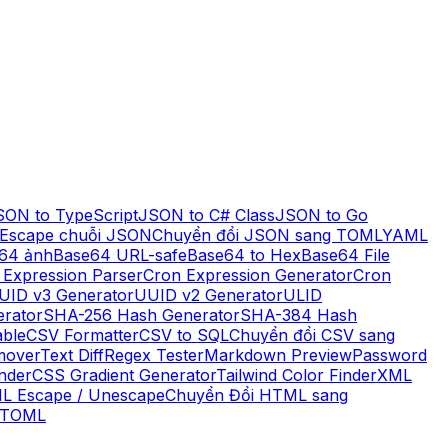
SON to TypeScript
JSON to C# Class
JSON to Go
Escape chuỗi JSON
Chuyển đổi JSON sang TOML
YAML
64 ảnh
Base64 URL-safe
Base64 to Hex
Base64 File
 Expression Parser
Cron Expression Generator
Cron
UID v3 Generator
UUID v2 Generator
ULID
rator
SHA-256 Hash Generator
SHA-384 Hash
ble
CSV Formatter
CSV to SQL
Chuyển đổi CSV sang
mover
Text Diff
Regex Tester
Markdown Preview
Password
nder
CSS Gradient Generator
Tailwind Color Finder
XML
L Escape / Unescape
Chuyển Đổi HTML sang
 TOML