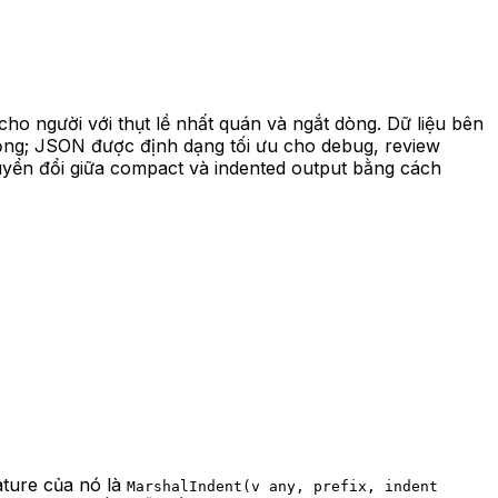
o người với thụt lề nhất quán và ngắt dòng. Dữ liệu bên
rọng; JSON được định dạng tối ưu cho debug, review
uyển đổi giữa compact và indented output bằng cách
ature của nó là
MarshalIndent(v any, prefix, indent