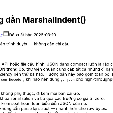
 dẫn MarshalIndent()
er
·
Đã xuất bản
2026-03-10
rên trình duyệt — không cần cài đặt.
ồi API hoặc file cấu hình, JSON dạng compact luôn là rào
ON trong Go
, thư viện chuẩn cung cấp tất cả những gì bạn
endency bên thứ ba nào. Hướng dẫn này bao gồm toàn bộ: s
, khi nào nên dùng
cho high-throughpu
json.Decoder
go-json
— không phụ thuộc, đi kèm mọi bản cài Go.
hóa serialization và bỏ qua các trường có giá trị zero.
 kiểm soát hoàn toàn biểu diễn JSON của nó.
 không cần parse lại struct — nhanh hơn cho raw bytes.