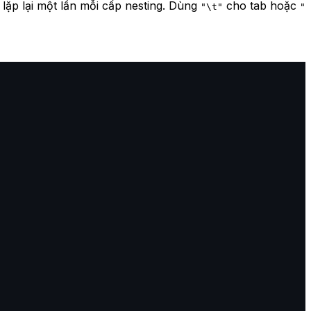
lặp lại một lần mỗi cấp nesting. Dùng
cho tab hoặc
"\t"
"