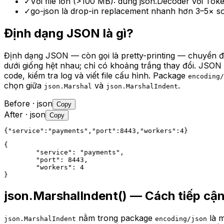
✓
Với file lớn (>100 MB): dùng json.Decoder với Tok
✓
go-json là drop-in replacement nhanh hơn 3–5× so
Định dạng JSON là gì?
Định dạng JSON — còn gọi là pretty-printing — chuyển đổ
dưới giống hệt nhau; chỉ có khoảng trắng thay đổi. JSO
code, kiểm tra log và viết file cấu hình. Package
encoding/
chọn giữa
và
.
json.Marshal
json.MarshalIndent
Before
· json
Copy
After
· json
Copy
{"service":"payments","port":8443,"workers":4}
{

	"service": "payments",

	"port": 8443,

	"workers": 4

}
json.MarshalIndent() — Cách tiếp cận
nằm trong package
là 
json.MarshalIndent
encoding/json