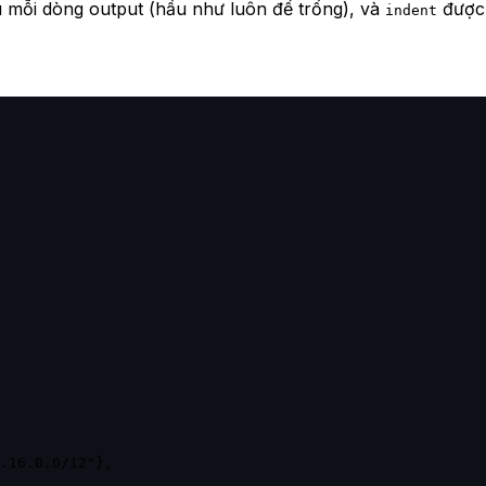
mỗi dòng output (hầu như luôn để trống), và
được 
indent