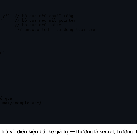
ỏ qua

.mai@example.vn"}

 trừ vô điều kiện bất kể giá trị — thường là secret, trường