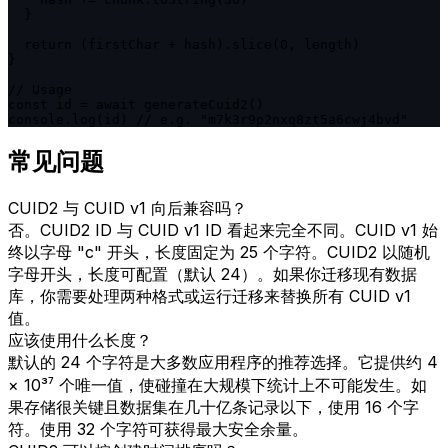
  }

  return (firstChar + hash).slice(0, length)

}

// Usage

const id = await generateCuid2()

console.log(id) // e.g. "m7k3r9p2nxq8zt5a6cwj4bvd"
常见问题
CUID2 与 CUID v1 向后兼容吗？
否。CUID2 ID 与 CUID v1 ID 看起来完全不同。CUID v1 始
终以字母 "c" 开头，长度固定为 25 个字符。CUID2 以随机
字母开头，长度可配置（默认 24）。如果你迁移现有数据
库，你需要处理两种格式或运行迁移来替换所有 CUID v1
值。
应该使用什么长度？
默认的 24 个字符是大多数应用程序的推荐选择。它提供约 4
× 10³⁷ 个唯一值，使碰撞在大规模下统计上不可能发生。如
果存储很关键且数据集在几十亿条记录以下，使用 16 个字
符。使用 32 个字符可获得最大安全余量。