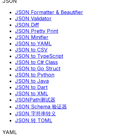
JSON
JSON Formatter & Beautifier
JSON Validator
JSON Diff
JSON Pretty Print
JSON Minifier
JSON to YAML
JSON to CSV
JSON to TypeScript
JSON to C# Class
JSON to Go Struct
JSON to Python
JSON to Java
JSON to Dart
JSON to XML
JSONPath测试器
JSON Schema 验证器
JSON 字符串转义
JSON 转 TOML
YAML