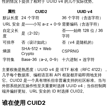
性的情况下提供了相对于 UUID v4 的几个实际优势。
属性
CUID2
UUID v4
默认长度
24 个字符
36 个字符（含连字符）
URL 安全
是——小写 a–z + 0–9
需要编码（含连字符）
自定义长
否——始终 128 位 / 36
是（2–32）
度
字符
可排序
否（设计如此）
否（v4 是随机的）
SHA-512 + Web
熵源
CSPRNG
Crypto
字符集
Base-36（a–z, 0–9）
十六进制 + 连字符
主要权衡是熟悉度：UUID v4 是 IETF 标准（RFC 4122），
几乎每个数据库、编程语言和 API 框架都开箱即用地支持
它。CUID2 是一个具有增长但非普遍支持的社区标准。当与
外部系统的互操作性至关重要时选择 UUID v4；当你控制两
端并偏好更短、URL 安全的 ID 时选择 CUID2。
谁在使用 CUID2