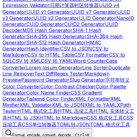
Expression Validator
日期计算器
时区转换器
UUID v4
Generator
UUID v1 Generator
UUID v7 Generator
UUID
v3 Generator
UUID v2 Generator
ULID Generator
NanoID
Generator
CUID Generator
CUID2 Generator
UUID
Decoder
MD5 Hash Generator
SHA-1 Hash
Generator
SHA-256 Hash Generator
SHA-384 Hash
Generator
SHA-512 Hash Generator
HMAC
Generator
Hash Identifier
CSV to JSON
CSV to
Markdown
CSV to HTML Table
CSV Formatter
CSV to
SQL
CSV 转 XML
CSV 转 YAML
Word Counter
Case
Converter
Lorem Ipsum Generator
Line Sorter
Duplicate
Line Remover
Text Diff
Regex Tester
Markdown
Preview
Password Generator
Slug Generator
字符串转义
Color Converter
Color Contrast Checker
Color Palette
Generator
Color Name Finder
CSS Gradient
Generator
Tailwind Color Finder
XML Formatter
XML
Minifier
XML Validator
XML to JSON
XML to YAML
XPath
Tester
HTML 格式化工具
HTML 压缩工具
HTML 实体转义工
具
HTML to JSX
HTML to Markdown
CSS 格式化工具
CSS
压缩工具
CSS单位转换器
TOML转JSON
TOML 格式化工具
Format, encode, convert, decode…
Ctrl+K