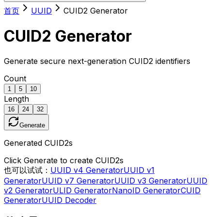
首页
UUID
CUID2 Generator
CUID2 Generator
Generate secure next-generation CUID2 identifiers
Count
1
5
10
Length
16
24
32
Generate
Generated CUID2s
Click Generate to create CUID2s
也可以试试：
UUID v4 Generator
UUID v1
Generator
UUID v7 Generator
UUID v3 Generator
UUID
v2 Generator
ULID Generator
NanoID Generator
CUID
Generator
UUID Decoder