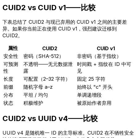
CUID2 vs CUID v1——比较
下表总结了 CUID2 与现已弃用的 CUID v1 之间的主要差
异。如果你当前正在使用 CUID v1，强烈建议迁移到
CUID2。
属性
CUID2
CUID v1
安全性
密码（SHA-512）
非密码（基于指纹）
可预测
不透明——无元数据泄
时间戳 + 指纹在 ID 中可
性
露
见
长度
可配置（2–32 字符）
固定 25 字符
前缀
随机字母 a–z
始终以 "c" 开头
分布
平坦 / 均匀
单调递增段
状态
积极维护
被原始作者弃用
CUID2 vs UUID v4——比较
UUID v4 是随机唯一 ID 的主导标准。CUID2 在不牺牲安全