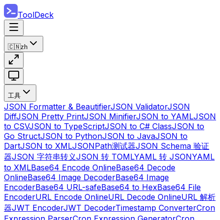
ToolDeck
🇨🇳
zh
工具
JSON Formatter & Beautifier
JSON Validator
JSON
Diff
JSON Pretty Print
JSON Minifier
JSON to YAML
JSON
to CSV
JSON to TypeScript
JSON to C# Class
JSON to
Go Struct
JSON to Python
JSON to Java
JSON to
Dart
JSON to XML
JSONPath测试器
JSON Schema 验证
器
JSON 字符串转义
JSON 转 TOML
YAML 转 JSON
YAML
to XML
Base64 Encode Online
Base64 Decode
Online
Base64 Image Decoder
Base64 Image
Encoder
Base64 URL-safe
Base64 to Hex
Base64 File
Encoder
URL Encode Online
URL Decode Online
URL 解析
器
JWT Encoder
JWT Decoder
Timestamp Converter
Cron
Expression Parser
Cron Expression Generator
Cron