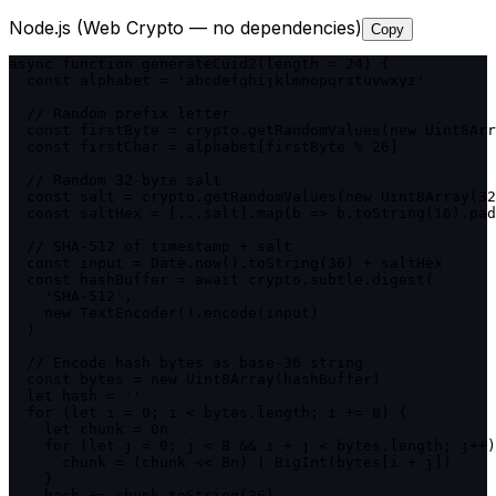
Node.js (Web Crypto — no dependencies)
Copy
async function generateCuid2(length = 24) {

  const alphabet = 'abcdefghijklmnopqrstuvwxyz'

  // Random prefix letter

  const firstByte = crypto.getRandomValues(new Uint8Arr
  const firstChar = alphabet[firstByte % 26]

  // Random 32-byte salt

  const salt = crypto.getRandomValues(new Uint8Array(32
  const saltHex = [...salt].map(b => b.toString(16).pad
  // SHA-512 of timestamp + salt

  const input = Date.now().toString(36) + saltHex

  const hashBuffer = await crypto.subtle.digest(

    'SHA-512',

    new TextEncoder().encode(input)

  )

  // Encode hash bytes as base-36 string

  const bytes = new Uint8Array(hashBuffer)

  let hash = ''

  for (let i = 0; i < bytes.length; i += 8) {

    let chunk = 0n

    for (let j = 0; j < 8 && i + j < bytes.length; j++)
      chunk = (chunk << 8n) | BigInt(bytes[i + j])

    }

    hash += chunk.toString(36)
