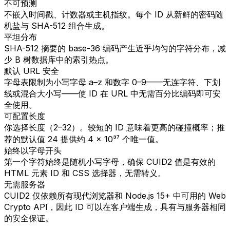
不可预测
不嵌入时间戳、计数器或主机指纹。每个 ID 从新鲜的密码随
机盐与 SHA-512 组合生成。
平坦分布
SHA-512 摘要的 base-36 编码产生近乎均匀的字符分布，减
少 B 树数据库中的索引热点。
默认 URL 安全
字母表限制为小写字母 a–z 和数字 0–9——无连字符、下划
线或混合大小写——使 ID 在 URL 中无需百分比编码即可安
全使用。
可配置长度
你选择长度（2–32）。较短的 ID 意味着更高的碰撞概率；推
荐的默认值 24 提供约 4 × 10³⁷ 个唯一值。
始终以字母开头
第一个字符始终是随机小写字母，确保 CUID2 值是有效的
HTML 元素 ID 和 CSS 选择器，无需转义。
无需服务器
CUID2 仅依赖所有现代浏览器和 Node.js 15+ 中可用的 Web
Crypto API，因此 ID 可以在客户端生成，具有与服务器相同
的安全保证。