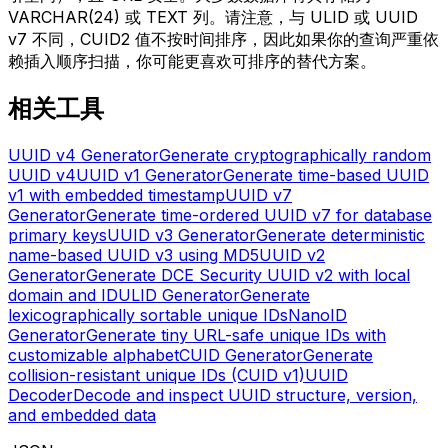
VARCHAR(24) 或 TEXT 列。请注意，与 ULID 或 UUID
v7 不同，CUID2 值不按时间排序，因此如果你的查询严重依
赖插入顺序扫描，你可能更喜欢可排序的替代方案。
相关工具
UUID v4 Generator
Generate cryptographically random
UUID v4
UUID v1 Generator
Generate time-based UUID
v1 with embedded timestamp
UUID v7
Generator
Generate time-ordered UUID v7 for database
primary keys
UUID v3 Generator
Generate deterministic
name-based UUID v3 using MD5
UUID v2
Generator
Generate DCE Security UUID v2 with local
domain and ID
ULID Generator
Generate
lexicographically sortable unique IDs
NanoID
Generator
Generate tiny URL-safe unique IDs with
customizable alphabet
CUID Generator
Generate
collision-resistant unique IDs (CUID v1)
UUID
Decoder
Decode and inspect UUID structure, version,
and embedded data