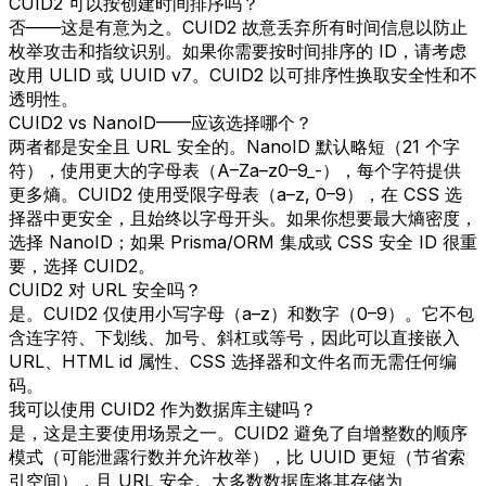
CUID2 可以按创建时间排序吗？
否——这是有意为之。CUID2 故意丢弃所有时间信息以防止
枚举攻击和指纹识别。如果你需要按时间排序的 ID，请考虑
改用 ULID 或 UUID v7。CUID2 以可排序性换取安全性和不
透明性。
CUID2 vs NanoID——应该选择哪个？
两者都是安全且 URL 安全的。NanoID 默认略短（21 个字
符），使用更大的字母表（A–Za–z0–9_-），每个字符提供
更多熵。CUID2 使用受限字母表（a–z, 0–9），在 CSS 选
择器中更安全，且始终以字母开头。如果你想要最大熵密度，
选择 NanoID；如果 Prisma/ORM 集成或 CSS 安全 ID 很重
要，选择 CUID2。
CUID2 对 URL 安全吗？
是。CUID2 仅使用小写字母（a–z）和数字（0–9）。它不包
含连字符、下划线、加号、斜杠或等号，因此可以直接嵌入
URL、HTML id 属性、CSS 选择器和文件名而无需任何编
码。
我可以使用 CUID2 作为数据库主键吗？
是，这是主要使用场景之一。CUID2 避免了自增整数的顺序
模式（可能泄露行数并允许枚举），比 UUID 更短（节省索
引空间），且 URL 安全。大多数数据库将其存储为