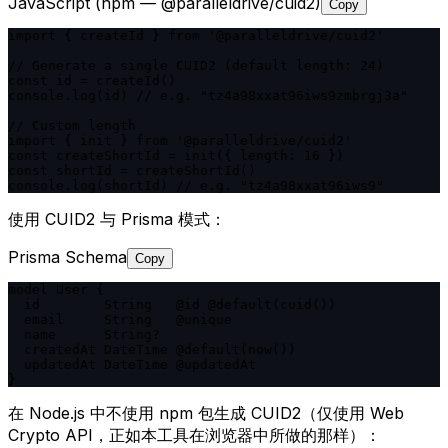
JavaScript (npm — @paralleldrive/cuid2)
Copy
import { createId } from '@paralleldrive/cuid2'

// Generate a single CUID2 (default length: 24)

const id = createId()

console.log(id) // e.g. "tz4a98xxat96iws9zmbrgj3a"

// Custom length

import { init } from '@paralleldrive/cuid2'

const createShortId = init({ length: 16 })

const shortId = createShortId()

console.log(shortId) // e.g. "tz4a98xxat96iws9"
使用 CUID2 与 Prisma 模式：
Prisma Schema
Copy
model User {

  id        String   @id @default(cuid())

  email     String   @unique

  name      String?

  createdAt DateTime @default(now())

  updatedAt DateTime @updatedAt

}
在 Node.js 中不使用 npm 包生成 CUID2（仅使用 Web
Crypto API，正如本工具在浏览器中所做的那样）：