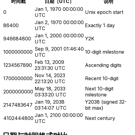
时间戳
日期（UTC）
说明
Jan 1, 1970 00:00:00
0
Unix epoch start
UTC
Jan 2, 1970 00:00:00
86400
Exactly 1 day
UTC
Jan 1, 2000 00:00:00
946684800
Y2K
UTC
Sep 9, 2001 01:46:40
1000000000
10-digit milestone
UTC
Feb 13, 2009
1234567890
Ascending digits
23:31:30 UTC
Nov 14, 2023
1700000000
Recent 10-digit
22:13:20 UTC
May 18, 2033
Next 10-digit
2000000000
03:33:20 UTC
milestone
Jan 19, 2038
Y2038 (signed 32-
2147483647
03:14:07 UTC
bit max)
Jan 1, 2100 00:00:00
4102444800
Next century
UTC