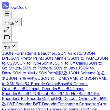
ToolDeck
🇨🇳
zh
工具
JSON Formatter & Beautifier
JSON Validator
JSON
Diff
JSON Pretty Print
JSON Minifier
JSON to YAML
JSON
to CSV
JSON to TypeScript
JSON to C# Class
JSON to
Go Struct
JSON to Python
JSON to Java
JSON to
Dart
JSON to XML
JSONPath测试器
JSON Schema 验证
器
JSON 字符串转义
JSON 转 TOML
YAML 转 JSON
YAML
to XML
Base64 Encode Online
Base64 Decode
Online
Base64 Image Decoder
Base64 Image
Encoder
Base64 URL-safe
Base64 to Hex
Base64 File
Encoder
URL Encode Online
URL Decode Online
URL 解析
器
JWT Encoder
JWT Decoder
Timestamp Converter
Cron
Expression Parser
Cron Expression Generator
Cron