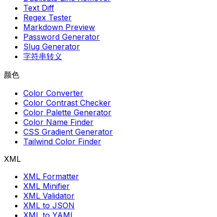
Text Diff
Regex Tester
Markdown Preview
Password Generator
Slug Generator
字符串转义
颜色
Color Converter
Color Contrast Checker
Color Palette Generator
Color Name Finder
CSS Gradient Generator
Tailwind Color Finder
XML
XML Formatter
XML Minifier
XML Validator
XML to JSON
XML to YAML