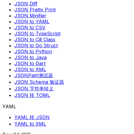
JSON Diff
JSON Pretty Print
JSON Minifier
JSON to YAML
JSON to CSV
JSON to TypeScript
JSON to C# Class
JSON to Go Struct
JSON to Python
JSON to Java
JSON to Dart
JSON to XML
JSONPath测试器
JSON Schema 验证器
JSON 字符串转义
JSON 转 TOML
YAML
YAML 转 JSON
YAML to XML