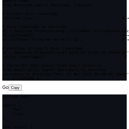
import time

from datetime import datetime, timezone

# Current Unix timestamp

int(time.time())                                    # →
# Unix timestamp to datetime

dt = datetime.fromtimestamp(1711324800, tz=timezone.utc
dt.isoformat()                                      # →
dt.strftime('%Y-%m-%d %H:%M:%S %Z')                 # →
# Datetime string to Unix timestamp

dt = datetime.fromisoformat('2024-03-25T00:00:00+00:00'
int(dt.timestamp())                                  # 
# Parse RFC 2822 dates (from email headers)

from email.utils import parsedate_to_datetime

parsedate_to_datetime('Mon, 25 Mar 2024 00:00:00 +0000'
# → 1711324800.0
Go
Copy
package main

import (

    "fmt"

    "time"

)

func main() {
