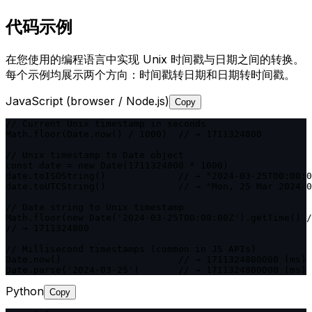
代码示例
在您使用的编程语言中实现 Unix 时间戳与日期之间的转换。
每个示例均展示两个方向：时间戳转日期和日期转时间戳。
JavaScript (browser / Node.js)
Copy
// Current Unix timestamp in seconds

Math.floor(Date.now() / 1000)  // → 1711324800

// Unix timestamp to Date object

const date = new Date(1711324800 * 1000)

date.toISOString()             // → "2024-03-25T00:00:0
date.toUTCString()             // → "Mon, 25 Mar 2024 0
// Date string to Unix timestamp

Math.floor(new Date('2024-03-25T00:00:00Z').getTime() /
// → 1711324800

// Millisecond timestamps (common in JS APIs)

Date.now()                     // → 1711324800000 (ms)

Date.parse('2024-03-25')       // → 1711324800000 (ms)
Python
Copy