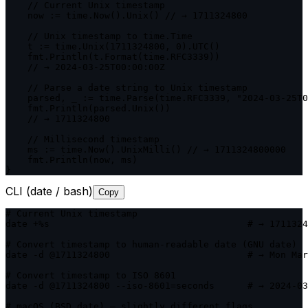
    // Current Unix timestamp

    now := time.Now().Unix() // → 1711324800

    // Unix timestamp to time.Time

    t := time.Unix(1711324800, 0).UTC()

    fmt.Println(t.Format(time.RFC3339))

    // → 2024-03-25T00:00:00Z

    // Parse a date string to Unix timestamp

    parsed, _ := time.Parse(time.RFC3339, "2024-03-25T0
    fmt.Println(parsed.Unix())

    // → 1711324800

    // Millisecond timestamp

    ms := time.Now().UnixMilli() // → 1711324800000

    fmt.Println(now, ms)

}
CLI (date / bash)
Copy
# Current Unix timestamp

date +%s                                    # → 1711324
# Convert timestamp to human-readable date (GNU date)

date -d @1711324800                         # → Mon Mar
# Convert timestamp to ISO 8601

date -d @1711324800 --iso-8601=seconds      # → 2024-03
# macOS (BSD date) — slightly different flags
