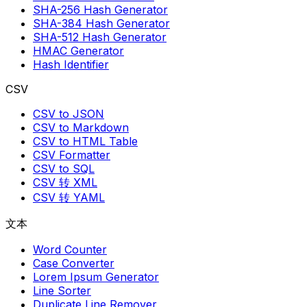
SHA-256 Hash Generator
SHA-384 Hash Generator
SHA-512 Hash Generator
HMAC Generator
Hash Identifier
CSV
CSV to JSON
CSV to Markdown
CSV to HTML Table
CSV Formatter
CSV to SQL
CSV 转 XML
CSV 转 YAML
文本
Word Counter
Case Converter
Lorem Ipsum Generator
Line Sorter
Duplicate Line Remover