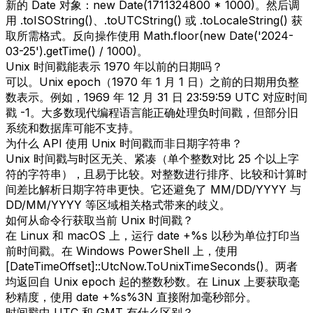
新的 Date 对象：new Date(1711324800 * 1000)。然后调
用 .toISOString()、.toUTCString() 或 .toLocaleString() 获
取所需格式。反向操作使用 Math.floor(new Date('2024-
03-25').getTime() / 1000)。
Unix 时间戳能表示 1970 年以前的日期吗？
可以。Unix epoch（1970 年 1 月 1 日）之前的日期用负整
数表示。例如，1969 年 12 月 31 日 23:59:59 UTC 对应时间
戳 -1。大多数现代编程语言能正确处理负时间戳，但部分旧
系统和数据库可能不支持。
为什么 API 使用 Unix 时间戳而非日期字符串？
Unix 时间戳与时区无关、紧凑（单个整数对比 25 个以上字
符的字符串），且易于比较。对整数进行排序、比较和计算时
间差比解析日期字符串更快。它还避免了 MM/DD/YYYY 与
DD/MM/YYYY 等区域相关格式带来的歧义。
如何从命令行获取当前 Unix 时间戳？
在 Linux 和 macOS 上，运行 date +%s 以秒为单位打印当
前时间戳。在 Windows PowerShell 上，使用
[DateTimeOffset]::UtcNow.ToUnixTimeSeconds()。两者
均返回自 Unix epoch 起的整数秒数。在 Linux 上要获取毫
秒精度，使用 date +%s%3N 直接附加毫秒部分。
时间戳中 UTC 和 GMT 有什么区别？