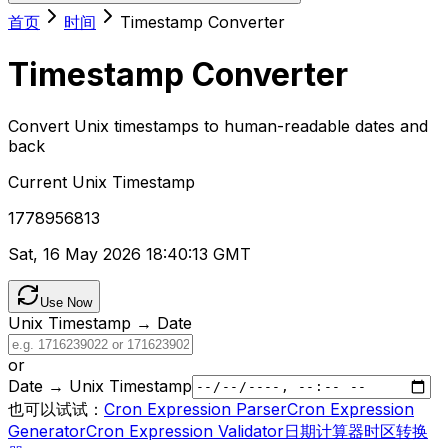
首页
时间
Timestamp Converter
Timestamp Converter
Convert Unix timestamps to human-readable dates and
back
Current Unix Timestamp
1778956813
Sat, 16 May 2026 18:40:13 GMT
Use Now
Unix Timestamp → Date
or
Date → Unix Timestamp
也可以试试：
Cron Expression Parser
Cron Expression
Generator
Cron Expression Validator
日期计算器
时区转换