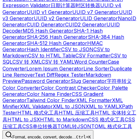
Expression Validator
日期计算器
时区转换器
UUID v4
Generator
UUID v1 Generator
UUID v7 Generator
UUID
v3 Generator
UUID v2 Generator
ULID Generator
NanoID
Generator
CUID Generator
CUID2 Generator
UUID
Decoder
MD5 Hash Generator
SHA-1 Hash
Generator
SHA-256 Hash Generator
SHA-384 Hash
Generator
SHA-512 Hash Generator
HMAC
Generator
Hash Identifier
CSV to JSON
CSV to
Markdown
CSV to HTML Table
CSV Formatter
CSV to
SQL
CSV 转 XML
CSV 转 YAML
Word Counter
Case
Converter
Lorem Ipsum Generator
Line Sorter
Duplicate
Line Remover
Text Diff
Regex Tester
Markdown
Preview
Password Generator
Slug Generator
字符串转义
Color Converter
Color Contrast Checker
Color Palette
Generator
Color Name Finder
CSS Gradient
Generator
Tailwind Color Finder
XML Formatter
XML
Minifier
XML Validator
XML to JSON
XML to YAML
XPath
Tester
HTML 格式化工具
HTML 压缩工具
HTML 实体转义工
具
HTML to JSX
HTML to Markdown
CSS 格式化工具
CSS
压缩工具
CSS单位转换器
TOML转JSON
TOML 格式化工具
Format, encode, convert, decode…
Ctrl+K