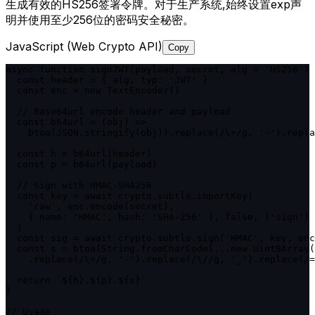
生成有效的HS256签署令牌。对于生产系统,始终设置exp声
明并使用至少256位的密码安全秘密。
JavaScript (Web Crypto API)
Copy
async function signJWT(payload, secret, alg = 'HS256') 
  const header = { alg, typ: 'JWT' }

  const enc = new TextEncoder()

  // Base64url encode header and payload

  const b64url = (obj) =>

    btoa(JSON.stringify(obj)).replace(/\+/g, '-').repla
  const h = b64url(header)

  const p = b64url(payload)

  // Sign with HMAC-SHA256

  const key = await crypto.subtle.importKey(

    'raw', enc.encode(secret),

    { name: 'HMAC', hash: 'SHA-256' }, false, ['sign']

  )

  const sig = await crypto.subtle.sign('HMAC', key, enc
  const s = btoa(String.fromCharCode(...new Uint8Array(
    .replace(/\+/g, '-').replace(/\//g, '_').replace(/=
  return `${h}.${p}.${s}`

}

// Usage
