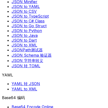
JSON Minifier
JSON to YAML
JSON to CSV
JSON to TypeScript
JSON to C# Class
JSON to Go Struct
JSON to Python
JSON to Java
JSON to Dart
JSON to XML
JSONPath测试器
JSON Schema 验证器
JSON 字符串转义
JSON 转 TOML
YAML
YAML 转 JSON
YAML to XML
Base64 编码
Base64 Encode Online