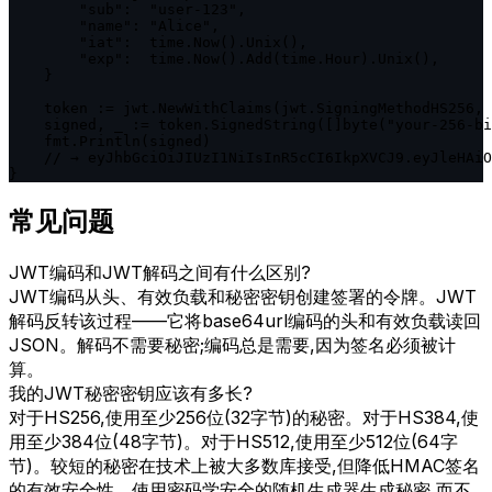
        "sub":  "user-123",

        "name": "Alice",

        "iat":  time.Now().Unix(),

        "exp":  time.Now().Add(time.Hour).Unix(),

    }

    token := jwt.NewWithClaims(jwt.SigningMethodHS256, 
    signed, _ := token.SignedString([]byte("your-256-bi
    fmt.Println(signed)

    // → eyJhbGciOiJIUzI1NiIsInR5cCI6IkpXVCJ9.eyJleHAiO
}
常见问题
JWT编码和JWT解码之间有什么区别?
JWT编码从头、有效负载和秘密密钥创建签署的令牌。JWT
解码反转该过程——它将base64url编码的头和有效负载读回
JSON。解码不需要秘密;编码总是需要,因为签名必须被计
算。
我的JWT秘密密钥应该有多长?
对于HS256,使用至少256位(32字节)的秘密。对于HS384,使
用至少384位(48字节)。对于HS512,使用至少512位(64字
节)。较短的秘密在技术上被大多数库接受,但降低HMAC签名
的有效安全性。使用密码学安全的随机生成器生成秘密,而不