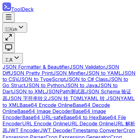
ToolDeck
🇨🇳
zh
工具
JSON Formatter & Beautifier
JSON Validator
JSON
Diff
JSON Pretty Print
JSON Minifier
JSON to YAML
JSON
to CSV
JSON to TypeScript
JSON to C# Class
JSON to
Go Struct
JSON to Python
JSON to Java
JSON to
Dart
JSON to XML
JSONPath测试器
JSON Schema 验证
器
JSON 字符串转义
JSON 转 TOML
YAML 转 JSON
YAML
to XML
Base64 Encode Online
Base64 Decode
Online
Base64 Image Decoder
Base64 Image
Encoder
Base64 URL-safe
Base64 to Hex
Base64 File
Encoder
URL Encode Online
URL Decode Online
URL 解析
器
JWT Encoder
JWT Decoder
Timestamp Converter
Cron
Expression Parser
Cron Expression Generator
Cron