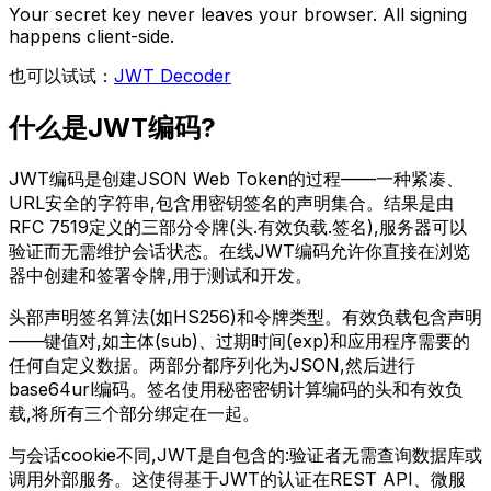
Your secret key never leaves your browser. All signing
happens client-side.
也可以试试：
JWT Decoder
什么是JWT编码?
JWT编码是创建JSON Web Token的过程——一种紧凑、
URL安全的字符串,包含用密钥签名的声明集合。结果是由
RFC 7519定义的三部分令牌(头.有效负载.签名),服务器可以
验证而无需维护会话状态。在线JWT编码允许你直接在浏览
器中创建和签署令牌,用于测试和开发。
头部声明签名算法(如HS256)和令牌类型。有效负载包含声明
——键值对,如主体(sub)、过期时间(exp)和应用程序需要的
任何自定义数据。两部分都序列化为JSON,然后进行
base64url编码。签名使用秘密密钥计算编码的头和有效负
载,将所有三个部分绑定在一起。
与会话cookie不同,JWT是自包含的:验证者无需查询数据库或
调用外部服务。这使得基于JWT的认证在REST API、微服