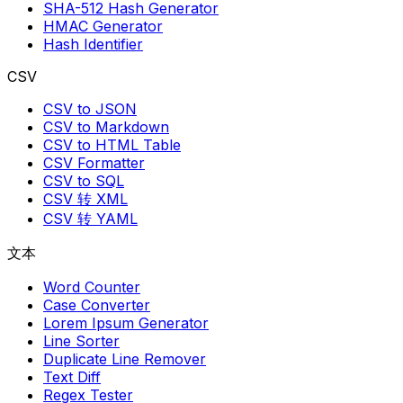
SHA-512 Hash Generator
HMAC Generator
Hash Identifier
CSV
CSV to JSON
CSV to Markdown
CSV to HTML Table
CSV Formatter
CSV to SQL
CSV 转 XML
CSV 转 YAML
文本
Word Counter
Case Converter
Lorem Ipsum Generator
Line Sorter
Duplicate Line Remover
Text Diff
Regex Tester