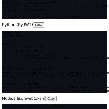
const token = await signJWT(

  { sub: 'user-123', name: 'Alice', iat: Math.floor(Dat
  'your-256-bit-secret'

)

// → "eyJhbGciOiJIUzI1NiIsInR5cCI6IkpXVCJ9.eyJzdWIiOi..
Python (PyJWT)
Copy
import jwt

import time

payload = {

    "sub": "user-123",

    "name": "Alice",

    "iat": int(time.time()),

    "exp": int(time.time()) + 3600,  # expires in 1 hou
}

# Sign with HS256 (default)

token = jwt.encode(payload, "your-256-bit-secret", algo
# → "eyJhbGciOiJIUzI1NiIsInR5cCI6IkpXVCJ9.eyJzdWIiOi...
# Verify and decode

decoded = jwt.decode(token, "your-256-bit-secret", algo
# → {"sub": "user-123", "name": "Alice", "iat": 1717200
Node.js (jsonwebtoken)
Copy
const jwt = require('jsonwebtoken')
