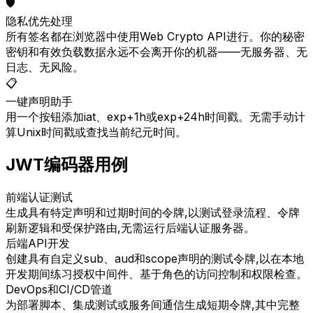
🛡️
隐私优先处理
所有签名都在浏览器中使用Web Crypto API进行。你的秘密
密钥和有效负载数据永远不会离开你的机器——无服务器、无
日志、无风险。
📋
一键声明助手
用一个按钮添加iat、exp+1h或exp+24h时间戳。无需手动计
算Unix时间戳或查找当前纪元时间。
JWT编码器用例
前端认证测试
生成具有特定声明和过期时间的令牌,以测试登录流程、令牌
刷新逻辑和受保护路由,无需运行后端认证服务器。
后端API开发
创建具有自定义sub、aud和scope声明的测试令牌,以在本地
开发期间练习授权中间件、基于角色的访问控制和权限检查。
DevOps和CI/CD管道
为部署脚本、集成测试或服务间通信生成短期令牌,其中完整