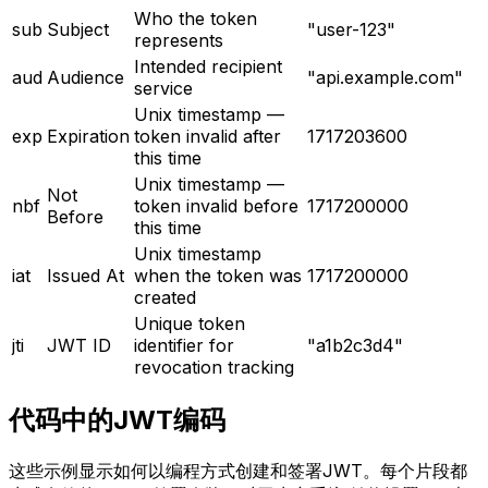
Who the token
sub
Subject
"user-123"
represents
Intended recipient
aud
Audience
"api.example.com"
service
Unix timestamp —
exp
Expiration
token invalid after
1717203600
this time
Unix timestamp —
Not
nbf
token invalid before
1717200000
Before
this time
Unix timestamp
iat
Issued At
when the token was
1717200000
created
Unique token
jti
JWT ID
identifier for
"a1b2c3d4"
revocation tracking
代码中的JWT编码
这些示例显示如何以编程方式创建和签署JWT。每个片段都