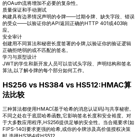
的OAuth流将增加不必要的复杂性。
质量保证和手动测试
构建具有边界情况声明的令牌——过期令牌、缺失字段、错误
的受众——以验证你的API返回正确的HTTP 401或403响
应。
安全审计
创建用不同算法和秘密长度签署的令牌,以验证你的验证逻辑
正确拒绝弱的或不匹配的签名。
学习与原型设计
JWT的学生和新开发人员可以尝试头字段、声明结构和签名
算法,以了解令牌的每个部分如何工作。
HS256 vs HS384 vs HS512:HMAC算
法比较
三种算法都使用HMAC(基于哈希的消息认证码)与共享秘密。
不同之处在于底层哈希函数,它影响签名长度和安全裕度。对
于大多数应用程序,HS256提供足够的安全性。当合规要求(如
FIPS-140)要求更强的哈希,或你的令牌涉及高价值授权决策
时,选择HS384或HS512。