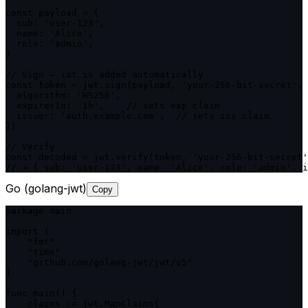
const payload = {

  sub: 'user-123',

  name: 'Alice',

  role: 'admin',

}

// Sign — iat is added automatically

const token = jwt.sign(payload, 'your-256-bit-secret', 
  algorithm: 'HS256',

  expiresIn: '1h',    // sets exp claim

  issuer: 'auth.example.com',  // sets iss claim

})

// Verify

const decoded = jwt.verify(token, 'your-256-bit-secret'
// → { sub: 'user-123', name: 'Alice', role: 'admin', i
Go (golang-jwt)
Copy
package main

import (

    "fmt"

    "time"

    "github.com/golang-jwt/jwt/v5"

)

func main() {

    claims := jwt.MapClaims{
