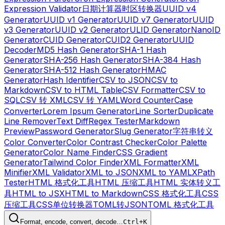
Expression Validator
日期计算器
时区转换器
UUID v4
Generator
UUID v1 Generator
UUID v7 Generator
UUID
v3 Generator
UUID v2 Generator
ULID Generator
NanoID
Generator
CUID Generator
CUID2 Generator
UUID
Decoder
MD5 Hash Generator
SHA-1 Hash
Generator
SHA-256 Hash Generator
SHA-384 Hash
Generator
SHA-512 Hash Generator
HMAC
Generator
Hash Identifier
CSV to JSON
CSV to
Markdown
CSV to HTML Table
CSV Formatter
CSV to
SQL
CSV 转 XML
CSV 转 YAML
Word Counter
Case
Converter
Lorem Ipsum Generator
Line Sorter
Duplicate
Line Remover
Text Diff
Regex Tester
Markdown
Preview
Password Generator
Slug Generator
字符串转义
Color Converter
Color Contrast Checker
Color Palette
Generator
Color Name Finder
CSS Gradient
Generator
Tailwind Color Finder
XML Formatter
XML
Minifier
XML Validator
XML to JSON
XML to YAML
XPath
Tester
HTML 格式化工具
HTML 压缩工具
HTML 实体转义工
具
HTML to JSX
HTML to Markdown
CSS 格式化工具
CSS
压缩工具
CSS单位转换器
TOML转JSON
TOML 格式化工具
Format, encode, convert, decode…
Ctrl+K