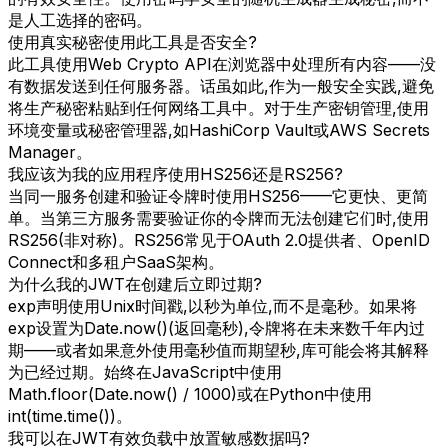
是人工选择的密码。
使用真实秘密使用此工具是否安全?
此工具使用Web Crypto API在浏览器中处理所有内容——没
有数据发送到任何服务器。话虽如此,作为一般安全实践,避免
将生产秘密粘贴到任何网络工具中。对于生产密钥管理,使用
环境变量或秘密管理器,如HashiCorp Vault或AWS Secrets
Manager。
我应该为我的应用程序使用HS256还是RS256?
当同一服务创建和验证令牌时使用HS256——它更快、更简
单。当第三方服务需要验证你的令牌而无法创建它们时,使用
RS256(非对称)。RS256常见于OAuth 2.0提供者、OpenID
Connect和多租户SaaS架构。
为什么我的JWT在创建后立即过期?
exp声明使用Unix时间戳,以秒为单位,而不是毫秒。如果将
exp设置为Date.now()(返回毫秒),令牌将在未来数千年内过
期——或者如果意外使用毫秒值而期望秒,库可能会将其解释
为已经过期。始终在JavaScript中使用
Math.floor(Date.now() / 1000)或在Python中使用
int(time.time())。
我可以在JWT有效负载中放置敏感数据吗?