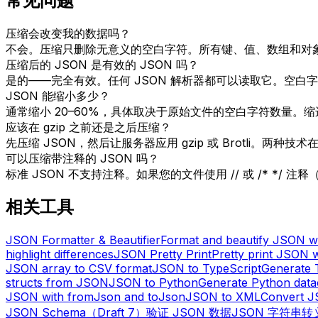
常见问题
压缩会改变我的数据吗？
不会。压缩只删除无意义的空白字符。所有键、值、数组和对
压缩后的 JSON 是有效的 JSON 吗？
是的——完全有效。任何 JSON 解析器都可以读取它。空白字
JSON 能缩小多少？
通常缩小 20–60%，具体取决于原始文件的空白字符数量。
应该在 gzip 之前还是之后压缩？
先压缩 JSON，然后让服务器应用 gzip 或 Brotli。两
可以压缩带注释的 JSON 吗？
标准 JSON 不支持注释。如果您的文件使用 // 或 /* */ 
相关工具
JSON Formatter & Beautifier
Format and beautify JSON wit
highlight differences
JSON Pretty Print
Pretty print JSON w
JSON array to CSV format
JSON to TypeScript
Generate 
structs from JSON
JSON to Python
Generate Python dat
JSON with fromJson and toJson
JSON to XML
Convert J
JSON Schema（Draft 7）验证 JSON 数据
JSON 字符串转