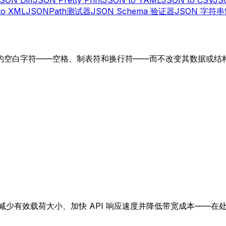
to XML
JSONPath测试器
JSON Schema 验证器
JSON 字符
删除所有不必要的空白字符——空格、制表符和换行符——而不改变其
 可减少有效载荷大小、加快 API 响应速度并降低带宽成本——