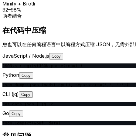
Minify + Brotli
92–98%
两者结合
在代码中压缩
您也可以在任何编程语言中以编程方式压缩 JSON，无需外部
JavaScript / Node.js
Copy
JSON.stringify(JSON.parse(input))
Python
Copy
json.dumps(json.loads(input), separators=(',', ':'))
CLI (jq)
Copy
cat data.json | jq -c .
Go
Copy
json.Compact(&buf, data)