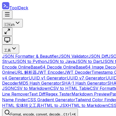
ToolDeck
🇨🇳
zh
工具
JSON Formatter & Beautifier
JSON Validator
JSON Diff
JSO
Struct
JSON to Python
JSON to Java
JSON to Dart
JSON 
Encode Online
Base64 Decode Online
Base64 Image Deco
Online
URL 解析器
JWT Encoder
JWT Decoder
Timestamp 
v4 Generator
UUID v1 Generator
UUID v7 Generator
UUID
Decoder
MD5 Hash Generator
SHA-1 Hash Generator
SHA
JSON
CSV to Markdown
CSV to HTML Table
CSV Formatt
Line Remover
Text Diff
Regex Tester
Markdown Preview
Pa
Name Finder
CSS Gradient Generator
Tailwind Color Finde
HTML 实体转义工具
HTML to JSX
HTML to Markdown
CS
Format, encode, convert, decode…
Ctrl+K