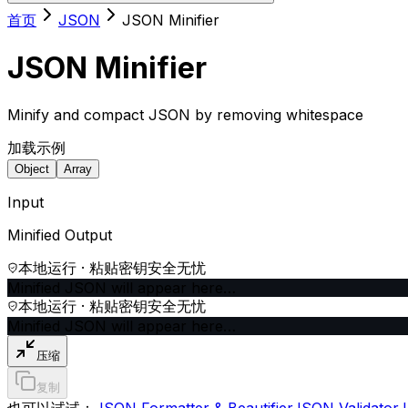
首页
JSON
JSON Minifier
JSON Minifier
Minify and compact JSON by removing whitespace
加载示例
Object
Array
Input
Minified Output
本地运行 · 粘贴密钥安全无忧
Minified JSON will appear here…
本地运行 · 粘贴密钥安全无忧
Minified JSON will appear here…
压缩
复制
也可以试试：
JSON Formatter & Beautifier
JSON Validator
J