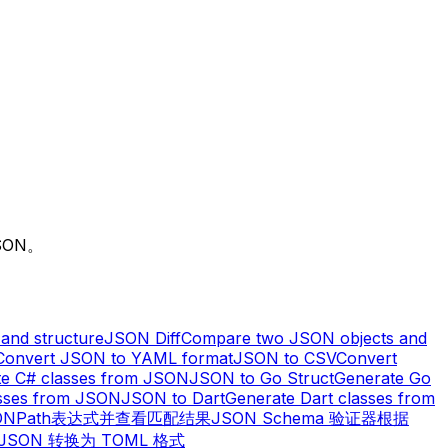
SON。
and structure
JSON Diff
Compare two JSON objects and
Convert JSON to YAML format
JSON to CSV
Convert
te C# classes from JSON
JSON to Go Struct
Generate Go
sses from JSON
JSON to Dart
Generate Dart classes from
ONPath表达式并查看匹配结果
JSON Schema 验证器
根据
JSON 转换为 TOML 格式