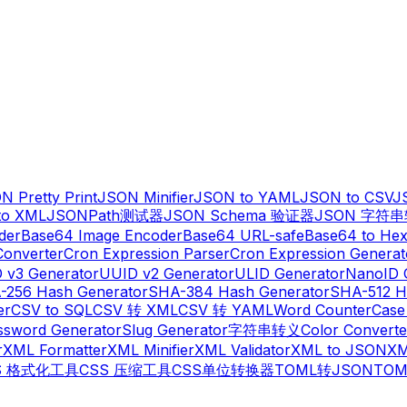
N Pretty Print
JSON Minifier
JSON to YAML
JSON to CSV
J
to XML
JSONPath测试器
JSON Schema 验证器
JSON 字符
der
Base64 Image Encoder
Base64 URL-safe
Base64 to He
Converter
Cron Expression Parser
Cron Expression Generat
 v3 Generator
UUID v2 Generator
ULID Generator
NanoID 
-256 Hash Generator
SHA-384 Hash Generator
SHA-512 H
er
CSV to SQL
CSV 转 XML
CSV 转 YAML
Word Counter
Case
ssword Generator
Slug Generator
字符串转义
Color Converte
r
XML Formatter
XML Minifier
XML Validator
XML to JSON
XM
S 格式化工具
CSS 压缩工具
CSS单位转换器
TOML转JSON
TO