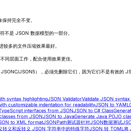
象保持完全不变。
符不是 JSON 数据模型的一部分。
缩进较多的文件压缩效果最好。
种技术在不同层面工作，配合使用效果更佳。
注释（JSONC/JSON5），必须先删除它们，因为它们不是有效的 J
h syntax highlighting
JSON Validator
Validate JSON syntax 
ith customizable indentation for readability
JSON to YAML
TypeScript interfaces from JSON
JSON to C# Class
Genera
aclasses from JSON
JSON to Java
Generate Java POJO cla
SON to XML format
JSONPath测试器
针对JSON数据测试JS
义
转义和反转义 JSON 字符串中的特殊字符
JSON 转 TOML
将 