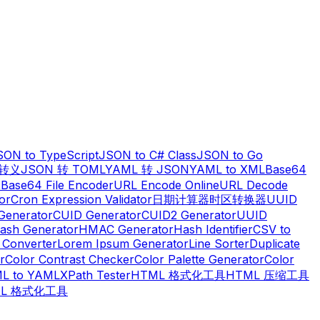
SON to TypeScript
JSON to C# Class
JSON to Go
串转义
JSON 转 TOML
YAML 转 JSON
YAML to XML
Base64
x
Base64 File Encoder
URL Encode Online
URL Decode
or
Cron Expression Validator
日期计算器
时区转换器
UUID
Generator
CUID Generator
CUID2 Generator
UUID
ash Generator
HMAC Generator
Hash Identifier
CSV to
 Converter
Lorem Ipsum Generator
Line Sorter
Duplicate
r
Color Contrast Checker
Color Palette Generator
Color
L to YAML
XPath Tester
HTML 格式化工具
HTML 压缩工具
ML 格式化工具