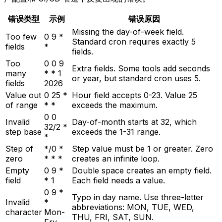
错误类型
示例
错误原因
Missing the day-of-week field.
Too few
0 9 *
Standard cron requires exactly 5
fields
*
fields.
Too
0 0 9
Extra fields. Some tools add seconds
many
* * 1
or year, but standard cron uses 5.
fields
2026
Value out
0 25 *
Hour field accepts 0-23. Value 25
of range
* *
exceeds the maximum.
0 0
Invalid
Day-of-month starts at 32, which
32/2 *
step base
exceeds the 1-31 range.
*
Step of
*/0 *
Step value must be 1 or greater. Zero
zero
* * *
creates an infinite loop.
Empty
0 9 *
Double space creates an empty field.
field
* 1
Each field needs a value.
0 9 *
Typo in day name. Use three-letter
Invalid
*
abbreviations: MON, TUE, WED,
character
Mon-
THU, FRI, SAT, SUN.