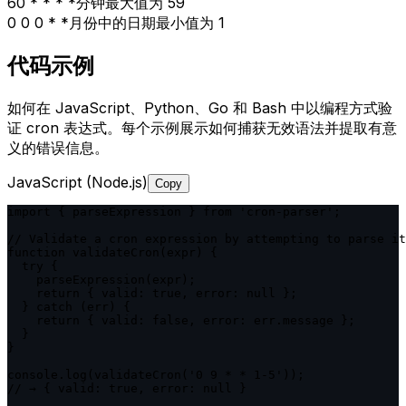
60 * * * *
分钟最大值为 59
0 0 0 * *
月份中的日期最小值为 1
代码示例
如何在 JavaScript、Python、Go 和 Bash 中以编程方式验
证 cron 表达式。每个示例展示如何捕获无效语法并提取有意
义的错误信息。
JavaScript (Node.js)
Copy
import { parseExpression } from 'cron-parser';

// Validate a cron expression by attempting to parse it

function validateCron(expr) {

  try {

    parseExpression(expr);

    return { valid: true, error: null };

  } catch (err) {

    return { valid: false, error: err.message };

  }

}

console.log(validateCron('0 9 * * 1-5'));

// → { valid: true, error: null }
