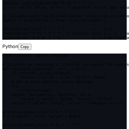
console.log(validateCron('0 25 * * *'));

// → { valid: false, error: "Constraint error, got valu
// Validate with field-level detail using cron-validato
import { isValidCron } from 'cron-validator';

isValidCron('*/15 * * * *');           // → true

isValidCron('*/15 * * * *', { seconds: true }); // → fa
isValidCron('0 0 31 2 *');             // → true (synta
Python
Copy
from croniter import croniter

# Validate by checking if croniter can parse the expres
def validate_cron(expr: str) -> dict:

    if croniter.is_valid(expr):

        return {"valid": True, "error": None}

    # Get a more specific error message

    try:

        croniter(expr)

    except (ValueError, KeyError) as e:

        return {"valid": False, "error": str(e)}

    return {"valid": False, "error": "Unknown error"}

print(validate_cron("0 9 * * 1-5"))

# → {'valid': True, 'error': None}

print(validate_cron("0 25 * * *"))
