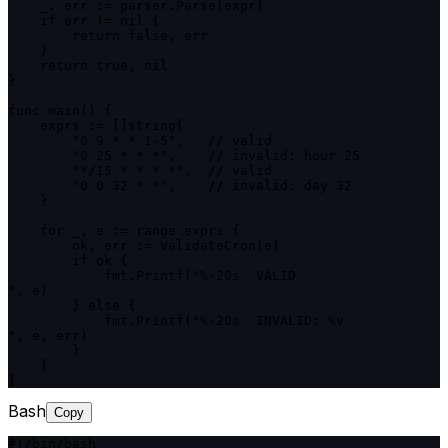
    _, err := parser.Parse(expr)

    if err != nil {

        return false, err

    }

    return true, nil

}

func main() {

    exprs := []string{

        "0 9 * * 1-5",   // valid

        "0 25 * * *",    // invalid: hour 25

        "*/15 * * * *",  // valid

        "0 0 32 * *",    // invalid: day 32

    }

    for _, e := range exprs {

        ok, err := ValidateCron(e)

        if ok {

            fmt.Printf("%-20s  VALID

", e)

        } else {

            fmt.Printf("%-20s  INVALID: %v

", e, err)

        }

    }

}
Bash
Copy
#!/bin/bash
