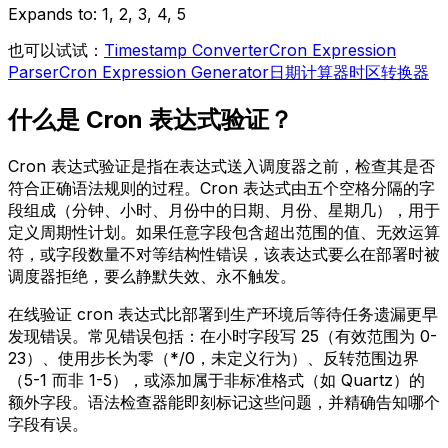
Expands to
:
1, 2, 3, 4, 5
也可以试试：
Timestamp Converter
Cron Expression
Parser
Cron Expression Generator
日期计算器
时区转换器
什么是 Cron 表达式验证？
Cron 表达式验证是指在表达式送入调度器之前，检查其是否
符合正确语法规则的过程。Cron 表达式由五个空格分隔的字
段组成（分钟、小时、月份中的日期、月份、星期几），用于
定义周期性计划。如果任意字段包含超出范围的值、无效运算
符，或字段数量不对等结构性错误，该表达式要么在部署时被
调度器拒绝，要么静默失效、永不触发。
在线验证 cron 表达式比部署到生产环境后等待任务遗漏更早
发现错误。常见错误包括：在小时字段写 25（有效范围为 0-
23）、使用步长为零（*/0，未定义行为）、反转范围边界
（5-1 而非 1-5），或添加属于非标准格式（如 Quartz）的
额外字段。语法检查器能即刻标记这些问题，并精确告知哪个
字段有误。