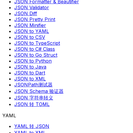
JSON Formatter & Beautifier
JSON Validator
JSON Diff
JSON Pretty Print
JSON Minifier
JSON to YAML
JSON to CSV
JSON to TypeScript
JSON to C# Class
JSON to Go Struct
JSON to Python
JSON to Java
JSON to Dart
JSON to XML
JSONPath测试器
JSON Schema 验证器
JSON 字符串转义
JSON 转 TOML
YAML
YAML 转 JSON
YAML to XML