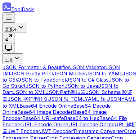
ToolDeck
🇨🇳
zh
工具
JSON Formatter & Beautifier
JSON Validator
JSON
Diff
JSON Pretty Print
JSON Minifier
JSON to YAML
JSON
to CSV
JSON to TypeScript
JSON to C# Class
JSON to
Go Struct
JSON to Python
JSON to Java
JSON to
Dart
JSON to XML
JSONPath测试器
JSON Schema 验证
器
JSON 字符串转义
JSON 转 TOML
YAML 转 JSON
YAML
to XML
Base64 Encode Online
Base64 Decode
Online
Base64 Image Decoder
Base64 Image
Encoder
Base64 URL-safe
Base64 to Hex
Base64 File
Encoder
URL Encode Online
URL Decode Online
URL 解析
器
JWT Encoder
JWT Decoder
Timestamp Converter
Cron
Expression Parser
Cron Expression Generator
Cron