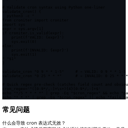
# Validate cron syntax using Python one-liner

validate_cron() {

  python3 -c "

from croniter import croniter

import sys

expr = sys.argv[1]

if croniter.is_valid(expr):

    print(f'VALID: {expr}')

    sys.exit(0)

else:

    print(f'INVALID: {expr}')

    sys.exit(1)

" "$1"

}

validate_cron "0 9 * * 1-5"     # → VALID: 0 9 * * 1-5

validate_cron "0 25 * * *"      # → INVALID: 0 25 * * *

# Quick regex pre-check (catches field count and obviou
cron_regex='^([0-9*/,-]+\s+){4}[0-9*/,-]+$'

echo "*/5 * * * *" | grep -Eq "$cron_regex" && echo "pa
echo "* * *" | grep -Eq "$cron_regex" || echo "fails ba
常见问题
什么会导致 cron 表达式无效？