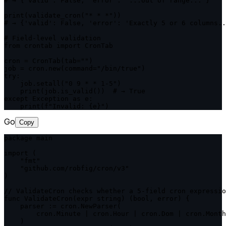
# → {'valid': False, 'error': '...out of range...'}

print(validate_cron("* * *"))

# → {'valid': False, 'error': 'Exactly 5 or 6 columns..
# Field-level validation

from crontab import CronTab

cron = CronTab(tab="")

job = cron.new(command="/bin/true")

try:

    job.setall("0 9 * * 1-5")

    print(job.is_valid())  # → True

except Exception as e:

    print(f"Invalid: {e}")
Go
Copy
package main

import (

    "fmt"

    "github.com/robfig/cron/v3"

)

// ValidateCron checks whether a 5-field cron expressio
func ValidateCron(expr string) (bool, error) {

    parser := cron.NewParser(

        cron.Minute | cron.Hour | cron.Dom | cron.Month
    )
