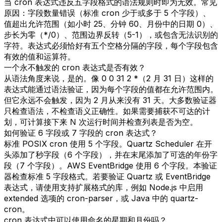
当 cron 表达式违反五字段格式的语法规则时即为无效。常见
原因：字段数量错误（标准 cron 少于或多于 5 个字段）、
值超出允许范围（如小时 25、分钟 60、月份中的日期 0）、
步长为零（*/0）、范围边界反转（5-1），或包含无法识别的
字符。表达式必须恰好有五个空格分隔的字段，每个字段包含
有效的值和运算符。
一个永不触发的 cron 表达式是否有效？
从语法角度来说，是的。像 0 0 31 2 *（2 月 31 日）这样的
表达式能通过语法验证，因为每个字段的值都在允许范围内。
但它永远不会触发，因为 2 月从来没有 31 天。大多数验证器
只检查语法，不检查语义正确性。如果需要捕获不可达的计
划，可计算接下来 N 次运行时间并检查列表是否为空。
如何验证 6 字段或 7 字段的 cron 表达式？
标准 POSIX cron 使用 5 个字段。Quartz Scheduler 在开
头添加了秒字段（6 个字段），并在末尾添加了可选的年份字
段（7 个字段）。AWS EventBridge 使用 6 个字段。本验证
器检查标准 5 字段格式。若要验证 Quartz 或 EventBridge
表达式，请使用支持扩展格式的库，例如 Node.js 中启用
extended 选项的 cron-parser，或 Java 中的 quartz-
cron。
cron 表达式中可以使用命名的星期和月份吗？