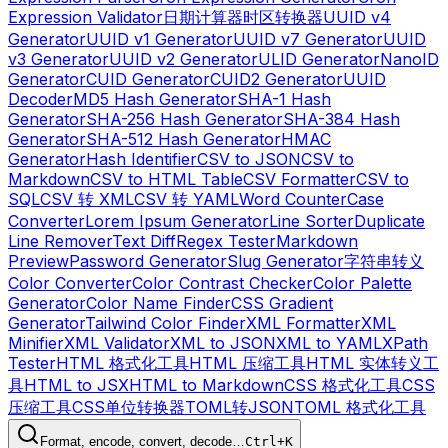
Expression Validator
日期计算器
时区转换器
UUID v4
Generator
UUID v1 Generator
UUID v7 Generator
UUID
v3 Generator
UUID v2 Generator
ULID Generator
NanoID
Generator
CUID Generator
CUID2 Generator
UUID
Decoder
MD5 Hash Generator
SHA-1 Hash
Generator
SHA-256 Hash Generator
SHA-384 Hash
Generator
SHA-512 Hash Generator
HMAC
Generator
Hash Identifier
CSV to JSON
CSV to
Markdown
CSV to HTML Table
CSV Formatter
CSV to
SQL
CSV 转 XML
CSV 转 YAML
Word Counter
Case
Converter
Lorem Ipsum Generator
Line Sorter
Duplicate
Line Remover
Text Diff
Regex Tester
Markdown
Preview
Password Generator
Slug Generator
字符串转义
Color Converter
Color Contrast Checker
Color Palette
Generator
Color Name Finder
CSS Gradient
Generator
Tailwind Color Finder
XML Formatter
XML
Minifier
XML Validator
XML to JSON
XML to YAML
XPath
Tester
HTML 格式化工具
HTML 压缩工具
HTML 实体转义工
具
HTML to JSX
HTML to Markdown
CSS 格式化工具
CSS
压缩工具
CSS单位转换器
TOML转JSON
TOML 格式化工具
Format, encode, convert, decode…
Ctrl+K