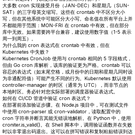
大多数 cron 实现接受月份（JAN-DEC）和星期几（SUN-
SAT）的三字母英文缩写。这些在 crontab 中不区分大小
写，但在其他系统中可能区分大小写。命名值在所有平台上并
不都能用于范围：MON-FRI 在 crontab 中有效，但在部分
库中无效。如果需要跨平台兼容，建议使用数字值（1-5 表示
周一到周五）。
为什么我的 cron 表达式在 crontab 中有效，但在
Kubernetes 中失败？
Kubernetes CronJob 使用与 crontab 相同的 5 字段格式，
但由 Go cron 库解析，该库的验证更为严格。crontab 可以
容忍的表达式（如末尾空格，或月份中的日期和星期几同时设
为非通配符值）可能产生不同的行为。Kubernetes 默认使用
controller-manager 的时区（通常为 UTC），而非节点的
本地时区。务必针对您实际部署的调度器验证表达式。
如何在 CI/CD 管道中验证 cron 表达式？
在部署前添加验证步骤。在 Node.js 项目中，可在测试文件
中使用 cron-parser 或 cron-validator，读取配置中的
cron 字符串并断言其能无错误地解析。在 Python 中，使用
croniter.is_valid()。在 Shell 脚本中，调用验证函数并在失败
时以非零退出码退出。这可以在拼写错误和复制粘贴错误到达