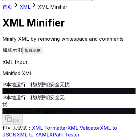
首页
XML
XML Minifier
XML Minifier
Minify XML by removing whitespace and comments
加载示例
加载示例
XML Input
Minified XML
本地运行 · 粘贴密钥安全无忧
Minified XML will appear here…
本地运行 · 粘贴密钥安全无
忧
Minified XML will appear here…
复制
也可以试试：
XML Formatter
XML Validator
XML to
JSON
XML to YAML
XPath Tester