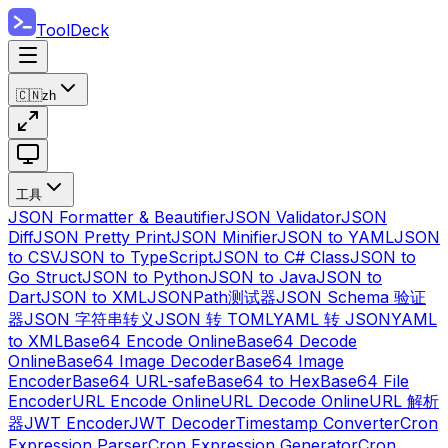
ToolDeck
🇨🇳
zh
工具
JSON Formatter & Beautifier
JSON Validator
JSON
Diff
JSON Pretty Print
JSON Minifier
JSON to YAML
JSON
to CSV
JSON to TypeScript
JSON to C# Class
JSON to
Go Struct
JSON to Python
JSON to Java
JSON to
Dart
JSON to XML
JSONPath测试器
JSON Schema 验证
器
JSON 字符串转义
JSON 转 TOML
YAML 转 JSON
YAML
to XML
Base64 Encode Online
Base64 Decode
Online
Base64 Image Decoder
Base64 Image
Encoder
Base64 URL-safe
Base64 to Hex
Base64 File
Encoder
URL Encode Online
URL Decode Online
URL 解析
器
JWT Encoder
JWT Decoder
Timestamp Converter
Cron
Expression Parser
Cron Expression Generator
Cron