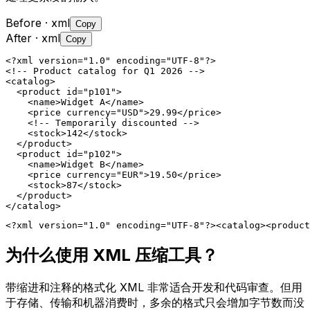
Before
· xml
Copy
After
· xml
Copy
<?xml version="1.0" encoding="UTF-8"?>

<!-- Product catalog for Q1 2026 -->

<catalog>

  <product id="p101">

    <name>Widget A</name>

    <price currency="USD">29.99</price>

    <!-- Temporarily discounted -->

    <stock>142</stock>

  </product>

  <product id="p102">

    <name>Widget B</name>

    <price currency="EUR">19.50</price>

    <stock>87</stock>

  </product>

</catalog>
<?xml version="1.0" encoding="UTF-8"?><catalog><product
为什么使用 XML 压缩工具？
带缩进和注释的格式化 XML 非常适合开发和代码审查。但用
于存储、传输和机器消费时，多余的格式只会增加字节数而没