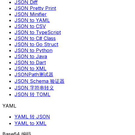
JSON Diff
JSON Pretty Print
JSON Minifier
JSON to YAML
JSON to CSV
JSON to TypeScript
JSON to C# Class
JSON to Go Struct
JSON to Python
JSON to Java
JSON to Dart
JSON to XML
JSONPath测试器
JSON Schema 验证器
JSON 字符串转义
JSON 转 TOML
YAML
YAML 转 JSON
YAML to XML
Base64 编码