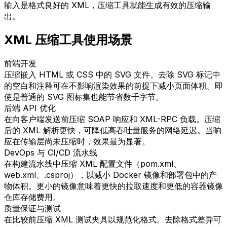
输入是格式良好的 XML，压缩工具就能生成有效的压缩输
出。
XML 压缩工具使用场景
前端开发
压缩嵌入 HTML 或 CSS 中的 SVG 文件。去除 SVG 标记中
的空白和注释可在不影响渲染效果的前提下减小页面体积。即
使是普通的 SVG 图标集也能节省数千字节。
后端 API 优化
在向客户端发送前压缩 SOAP 响应和 XML-RPC 负载。压缩
后的 XML 解析更快，可降低高吞吐量服务的网络延迟。当响
应在传输层尚未压缩时，效果最为显著。
DevOps 与 CI/CD 流水线
在构建流水线中压缩 XML 配置文件（pom.xml、
web.xml、.csproj），以减小 Docker 镜像和部署包中的产
物体积。更小的镜像意味着更快的拉取速度和更低的容器镜像
仓库存储费用。
质量保证与测试
在比较前压缩 XML 测试夹具以规范化格式。去除格式差异可