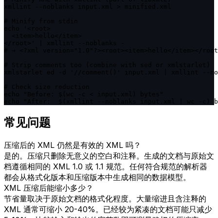
xmllint --noblanks input.xml > minified.xml

# Minify from stdin

echo '<root>

  <item>hello</item>

</root>' | xmllint --noblanks -

# → <?xml version="1.0"?><root><item>hello</item></root
# Strip comments too (combine with sed or xmlstarlet)

xmlstarlet ed -d '//comment()' input.xml | xmllint --no
# Check size reduction

echo "Before: $(wc -c < input.xml) bytes"

echo "After:  $(xmllint --noblanks input.xml | wc -c) b
常见问题
压缩后的 XML 仍然是有效的 XML 吗？
是的。压缩只删除无意义的空白和注释。生成的文档与原始文
档遵循相同的 XML 1.0 或 1.1 规范。任何符合规范的解析器
都会从格式化版本和压缩版本中生成相同的数据模型。
XML 压缩后能缩小多少？
节省量取决于原始文档的格式化程度。大量缩进且含注释的
XML 通常可缩小 20-40%。已经较为紧凑的文档可能只减少