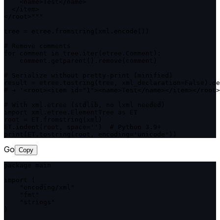
    <name>Test</name>

  </item>

</root>"""

tree = etree.fromstring(xml.encode())

# Remove comments

for comment in tree.iter(etree.Comment):

    comment.getparent().remove(comment)

# Serialize without pretty-print (minified)

result = etree.tostring(tree, xml_declaration=False).de
# → '<root><item id="1"><name>Test</name></item></root>
# With xml.etree (stdlib, no lxml needed)

import xml.etree.ElementTree as ET

root = ET.fromstring(xml)

ET.indent(root, space='')  # Python 3.9+

print(ET.tostring(root, encoding='unicode'))
Go
Copy
package main

import (

    "encoding/xml"

    "fmt"

    "strings"

)
