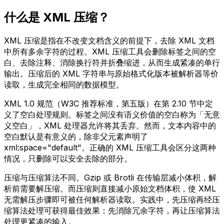
什么是 XML 压缩？
XML 压缩是指在不改变文档含义的前提下，去除 XML 文档
中所有多余字符的过程。XML 压缩工具会删除标签之间的空
白、去除注释、消除换行符并折叠缩进，从而生成紧凑的单行
输出。压缩后的 XML 字符串与原始格式化版本被解析器等价
读取，生成完全相同的数据模型。
XML 1.0 规范（W3C 推荐标准，第五版）在第 2.10 节中定
义了空白处理规则。标签之间没有语义价值的空白称为「无意
义空白」，XML 处理器允许将其丢弃。然而，文本内容中的
空白默认是有意义的，除非父元素声明了
xml:space="default"。正确的 XML 压缩工具会区分这两种
情况，只删除可以安全去除的部分。
压缩与压缩算法不同。Gzip 或 Brotli 在传输层减小体积，解
析前需要解压缩。而压缩则直接减小原始文档体积，使 XML
无需解压步骤即可被任何解析器读取。实践中，先压缩再经压
缩算法处理可获得最佳效果：先消除冗余字符，再让压缩算法
处理更紧凑的输入。