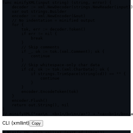
func minifyXML(input string) (string, error) {

    decoder := xml.NewDecoder(strings.NewReader(input))

    var out strings.Builder

    encoder := xml.NewEncoder(&out)

    // No indentation = minified output

    for {

        tok, err := decoder.Token()

        if err != nil {

            break

        }

        // Skip comments

        if _, ok := tok.(xml.Comment); ok {

            continue

        }

        // Skip whitespace-only char data

        if cd, ok := tok.(xml.CharData); ok {

            if strings.TrimSpace(string(cd)) == "" {

                continue

            }

        }

        encoder.EncodeToken(tok)

    }

    encoder.Flush()

    return out.String(), nil

}

// minifyXML("<a>\n  <b>1</b>\n</a>") → "<a><b>1</b></a
CLI (xmllint)
Copy
# Minify XML with xmllint (part of libxml2)
