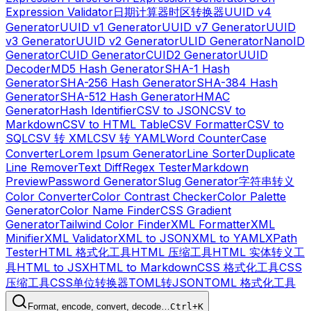
Expression Validator
日期计算器
时区转换器
UUID v4
Generator
UUID v1 Generator
UUID v7 Generator
UUID
v3 Generator
UUID v2 Generator
ULID Generator
NanoID
Generator
CUID Generator
CUID2 Generator
UUID
Decoder
MD5 Hash Generator
SHA-1 Hash
Generator
SHA-256 Hash Generator
SHA-384 Hash
Generator
SHA-512 Hash Generator
HMAC
Generator
Hash Identifier
CSV to JSON
CSV to
Markdown
CSV to HTML Table
CSV Formatter
CSV to
SQL
CSV 转 XML
CSV 转 YAML
Word Counter
Case
Converter
Lorem Ipsum Generator
Line Sorter
Duplicate
Line Remover
Text Diff
Regex Tester
Markdown
Preview
Password Generator
Slug Generator
字符串转义
Color Converter
Color Contrast Checker
Color Palette
Generator
Color Name Finder
CSS Gradient
Generator
Tailwind Color Finder
XML Formatter
XML
Minifier
XML Validator
XML to JSON
XML to YAML
XPath
Tester
HTML 格式化工具
HTML 压缩工具
HTML 实体转义工
具
HTML to JSX
HTML to Markdown
CSS 格式化工具
CSS
压缩工具
CSS单位转换器
TOML转JSON
TOML 格式化工具
Format, encode, convert, decode…
Ctrl+K