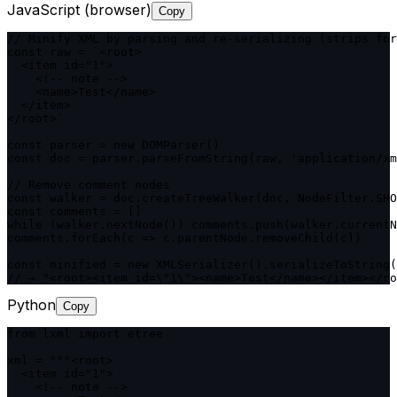
JavaScript (browser)
Copy
// Minify XML by parsing and re-serializing (strips for
const raw = `<root>

  <item id="1">

    <!-- note -->

    <name>Test</name>

  </item>

</root>`

const parser = new DOMParser()

const doc = parser.parseFromString(raw, 'application/xm
// Remove comment nodes

const walker = doc.createTreeWalker(doc, NodeFilter.SHO
const comments = []

while (walker.nextNode()) comments.push(walker.currentN
comments.forEach(c => c.parentNode.removeChild(c))

const minified = new XMLSerializer().serializeToString(
// → "<root><item id=\"1\"><name>Test</name></item></ro
Python
Copy
from lxml import etree

xml = """<root>

  <item id="1">

    <!-- note -->
