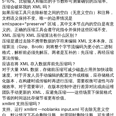
5-10%。比较输入和输出的字节数即可测量确切的压缩率。
压缩会破坏我的 XML 吗？
如果压缩工具只去除标签之间的空白（无意义空白）和注释，
文档语义保持不变。唯一的边界情况是
xml:space="preserve" 区域，其中文本节点内的空白是有意
义的。正确的压缩工具会遵守此指令并保持这些区域不变。
XML 压缩与 XML 压缩算法有什么区别？
压缩是通过去除不携带数据的字符来编辑 XML 文本本身。压
缩算法（Gzip、Brotli）则将整个字节流编码为更小的二进制
格式，解析前必须先解压。两者是互补的：先压缩，再经压缩
算法传输。
应该在将 XML 存入数据库前先压缩吗？
对于大量 XML 数据，存储前压缩可减少磁盘占用并加快读取
速度。对于开发人员手动编辑的配置文件或模板，应存储格式
化版本，在构建时或传输时再进行压缩。需要权衡可读性与存
储效率。对于需要审计、在版本控制中进行差异对比或由运维
团队手动更新的 XML，应避免压缩——这些场景下保留格式
节省的时间远比存储节省更有价值。
xmllint 支持压缩吗？
支持。运行 xmllint --noblanks input.xml 可去除无意义空
白。默认情况下不会删除注释。如需同时删除注释，可先通过