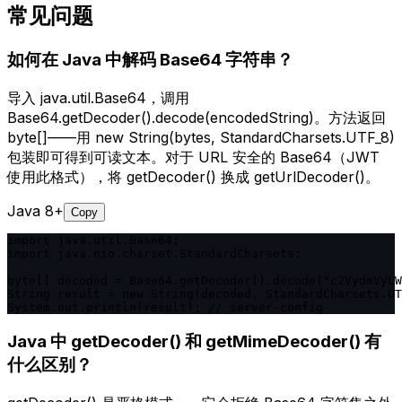
常见问题
如何在 Java 中解码 Base64 字符串？
导入 java.util.Base64，调用
Base64.getDecoder().decode(encodedString)。方法返回
byte[]——用 new String(bytes, StandardCharsets.UTF_8)
包装即可得到可读文本。对于 URL 安全的 Base64（JWT
使用此格式），将 getDecoder() 换成 getUrlDecoder()。
Java 8+
Copy
import java.util.Base64;

import java.nio.charset.StandardCharsets;

byte[] decoded = Base64.getDecoder().decode("c2VydmVyLW
String result = new String(decoded, StandardCharsets.UT
System.out.println(result); // server-config
Java 中 getDecoder() 和 getMimeDecoder() 有
什么区别？