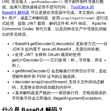
URL 安全输入，
用于邮件附件等换行数
getMimeDecoder()
据。如果只需快速验证而不想写代码，
ToolDeck 的
Base64 解码器
可以直接在浏览器中完成。本文面向 Java
8+ 用户，涵盖三种解码器、使用
进行流
wrap(InputStream)
式处理、提取 JWT 载荷、解码文件和 API 响应、 Apache
Commons Codec 替代方案，以及四种在生产中导致乱码输
出的常见错误。
✓
Base64.getDecoder().decode(s) 是标准方式——自
JDK 8 起内置于 java.util.Base64，无需任何依赖。
✓
处理 JWT 令牌和 OAuth 载荷时使用
getUrlDecoder()——它们使用 - 和 _ 字符集，而非 +
和 /。
✓
getMimeDecoder() 会忽略换行符和空白字符，是处
理邮件附件和 PEM 证书的正确选择。
✓
decoder.wrap(InputStream) 支持大文件的动态解
码，无需将全部内容加载到内存中。
✓
基本解码器是严格的——尾部换行符、空格或错误的
字符集字符会立即抛出 IllegalArgumentException。
什么是 Base64 解码？