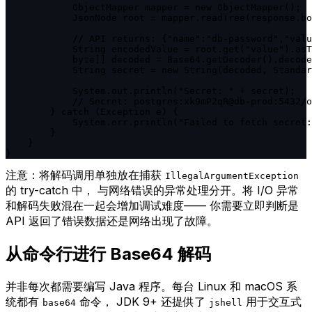
            ObjectMapper mapper = new ObjectMapper();

            JsonNode root = mapper.readTree(response.bo
            // API returns: {"name":"db-password","valu
            String encodedValue = root.get("value").asT
            byte[] decoded = Base64.getDecoder().decode
            String secret = new String(decoded, Standar
            System.out.println("Secret: " + secret);

            // Secret: postgres:xk9mP2qR@db-prod:5432/o
        } catch (Exception e) {

            System.err.println("Failed to fetch secret:
        }

    }

}
注意：
将解码调用单独放在捕获
IllegalArgumentException
的 try-catch 中， 与网络错误的异常处理分开。将 I/O 异常
和解码失败混在一起会增加调试难度—— 你需要立即判断是
API 返回了错误数据还是网络出现了故障。
从命令行进行 Base64 解码
并非每次都需要编写 Java 程序。每台 Linux 和 macOS 系
统都有
命令， JDK 9+ 还提供了
用于交互式
base64
jshell