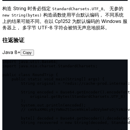
构造 String 时务必指定
。 无参的
StandardCharsets.UTF_8
构造函数使用平台默认编码， 不同系统
new String(bytes)
上的结果可能不同。在以 Cp1252 为默认编码的 Windows 服
务器上， 多字节 UTF-8 字符会被悄无声息地损坏。
往返验证
Java 8+
Copy
import java.util.Base64;

import java.nio.charset.StandardCharsets;

public class RoundTrip {

    public static void main(String[] args) {

        String original = "redis://cache-prod.internal:
        String encoded = Base64.getEncoder().encodeToSt
            original.getBytes(StandardCharsets.UTF_8)

        );

        System.out.println(encoded);

        // cmVkaXM6Ly9jYWNoZS1wcm9kLmludGVybmFsOjYzNzkv
        byte[] decoded = Base64.getDecoder().decode(enc
        String recovered = new String(decoded, Standard