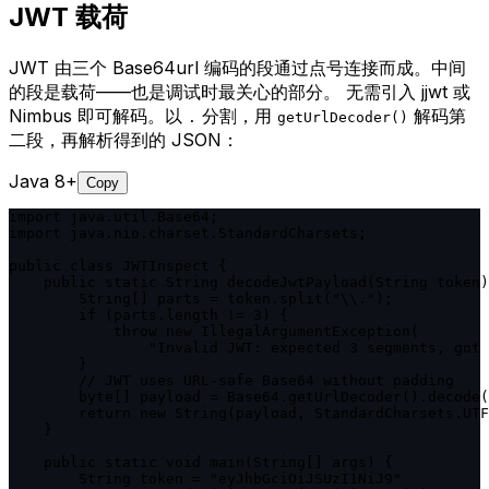
JWT 载荷
JWT 由三个 Base64url 编码的段通过点号连接而成。中间
的段是载荷——也是调试时最关心的部分。 无需引入 jjwt 或
Nimbus 即可解码。以
分割，用
解码第
.
getUrlDecoder()
二段，再解析得到的 JSON：
Java 8+
Copy
import java.util.Base64;

import java.nio.charset.StandardCharsets;

public class JWTInspect {

    public static String decodeJwtPayload(String token)
        String[] parts = token.split("\\.");

        if (parts.length != 3) {

            throw new IllegalArgumentException(

                "Invalid JWT: expected 3 segments, got 
        }

        // JWT uses URL-safe Base64 without padding

        byte[] payload = Base64.getUrlDecoder().decode(
        return new String(payload, StandardCharsets.UTF
    }

    public static void main(String[] args) {

        String token = "eyJhbGciOiJSUzI1NiJ9"
