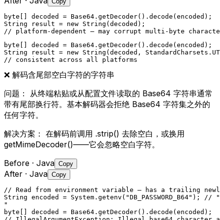
After
· Java
Copy
byte[] decoded = Base64.getDecoder().decode(encoded);

String result = new String(decoded);

// platform-dependent — may corrupt multi-byte characte
byte[] decoded = Base64.getDecoder().decode(encoded);

String result = new String(decoded, StandardCharsets.UT
// consistent across all platforms
❌
解码含尾部空白字符的字符串
问题：
从终端粘贴或从配置文件读取的 Base64 字符串通常
带有尾部换行符。基本解码器会拒绝 Base64 字符集之外的
任何字符。
解决方案：
在解码前调用 .strip() 去除空白，或换用
getMimeDecoder()——它会忽略空白字符。
Before
· Java
Copy
After
· Java
Copy
// Read from environment variable — has a trailing newl
String encoded = System.getenv("DB_PASSWORD_B64"); // "
"

byte[] decoded = Base64.getDecoder().decode(encoded);

// IllegalArgumentException: Illegal base64 character a