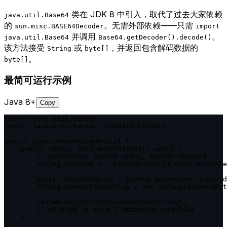
类在 JDK 8 中引入，取代了过去大家依赖
java.util.Base64
的
。无需外部依赖——只需
sun.misc.BASE64Decoder
import
并调用
。
java.util.Base64
Base64.getDecoder().decode()
该方法接受
或
，并返回包含解码数据的
String
byte[]
。
byte[]
最简可运行示例
Java 8+
Copy
import java.util.Base64;

import java.nio.charset.StandardCharsets;

public class DecodeCredential {

    public static void main(String[] args) {

        // Kubernetes secret value, Base64-encoded

        String encoded = "ZGItcHJvZC51cy1lYXN0LTEuYW1he
        byte[] decodedBytes = Base64.getDecoder().decod
        String connectionString = new String(decodedByt
        System.out.println(connectionString);

        // db-prod.us-east-1.amazonaws.com:5432

    }

}