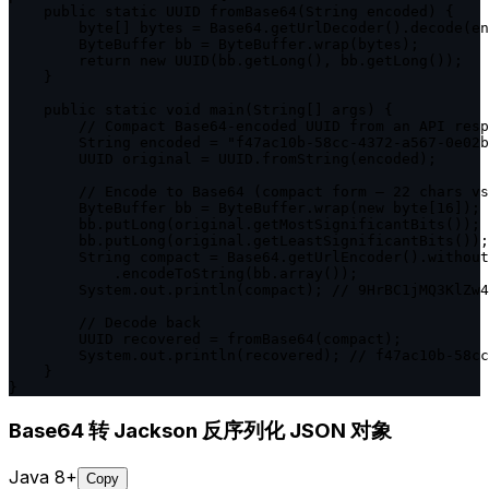
    public static UUID fromBase64(String encoded) {

        byte[] bytes = Base64.getUrlDecoder().decode(en
        ByteBuffer bb = ByteBuffer.wrap(bytes);

        return new UUID(bb.getLong(), bb.getLong());

    }

    public static void main(String[] args) {

        // Compact Base64-encoded UUID from an API resp
        String encoded = "f47ac10b-58cc-4372-a567-0e02b
        UUID original = UUID.fromString(encoded);

        // Encode to Base64 (compact form — 22 chars vs
        ByteBuffer bb = ByteBuffer.wrap(new byte[16]);

        bb.putLong(original.getMostSignificantBits());

        bb.putLong(original.getLeastSignificantBits());

        String compact = Base64.getUrlEncoder().without
            .encodeToString(bb.array());

        System.out.println(compact); // 9HrBC1jMQ3KlZw4
        // Decode back

        UUID recovered = fromBase64(compact);

        System.out.println(recovered); // f47ac10b-58cc
    }

}
Base64 转 Jackson 反序列化 JSON 对象
Java 8+
Copy