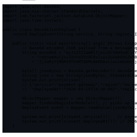
import java.util.Base64;

import java.nio.charset.StandardCharsets;

import com.fasterxml.jackson.databind.ObjectMapper;

import java.time.Instant;

public class DecodeJsonPayload {

    record DeployEvent(String service, String region, I
    public static void main(String[] args) throws Excep
        // Base64-encoded JSON payload from a message q
        String encoded = "eyJzZXJ2aWNlIjoicGF5bWVudC1nY
            + "cmVnaW9uIjoiZXUtd2VzdC0xIiwiZGVwbG95ZWRB
            + "IjIwMjYtMDMtMTVUMTQ6MzA6MDBaIiwicmVwbGlj
        byte[] jsonBytes = Base64.getDecoder().decode(e
        String json = new String(jsonBytes, StandardCha
        System.out.println(json);

        // {"service":"payment-gateway","region":"eu-we
        //  "deployedAt":"2026-03-15T14:30:00Z","replic
        ObjectMapper mapper = new ObjectMapper();

        mapper.findAndRegisterModules(); // picks up Ja
        DeployEvent event = mapper.readValue(jsonBytes,
        System.out.println(event.service());   // payme
        System.out.println(event.deployedAt()); // 2026
    }

}