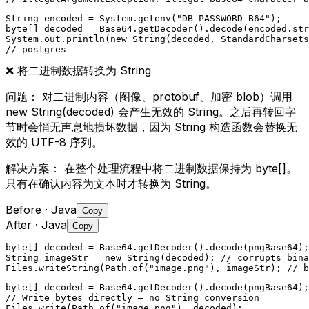
String encoded = System.getenv("DB_PASSWORD_B64");

byte[] decoded = Base64.getDecoder().decode(encoded.str
System.out.println(new String(decoded, StandardCharsets
// postgres
❌
将二进制数据转换为 String
问题：
对二进制内容（图像、protobuf、加密 blob）调用
new String(decoded) 会产生无效的 String。之后再转回字
节时会悄无声息地损坏数据，因为 String 构造函数会替换无
效的 UTF-8 序列。
解决方案：
在整个处理流程中将二进制数据保持为 byte[]。
只有在确认内容为文本时才转换为 String。
Before
· Java
Copy
After
· Java
Copy
byte[] decoded = Base64.getDecoder().decode(pngBase64);

String imageStr = new String(decoded); // corrupts bina
Files.writeString(Path.of("image.png"), imageStr); // b
byte[] decoded = Base64.getDecoder().decode(pngBase64);

// Write bytes directly — no String conversion

Files.write(Path.of("image.png"), decoded);