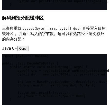
        System.out.println(recovered.equals(original));
    }

}
解码到预分配缓冲区
三参数重载
直接写入目标
decode(byte[] src, byte[] dst)
缓冲区， 并返回写入的字节数。这可以在热路径上避免额外
的内存分配：
Java 8+
Copy
import java.util.Base64;

public class DecodeToBuffer {

    public static void main(String[] args) {

        byte[] src = "eyJob3N0IjoiMTAuMC4xLjUwIiwicG9yd
        byte[] dst = new byte[1024]; // pre-allocated

        int len = Base64.getDecoder().decode(src, dst);

        String result = new String(dst, 0, len);

        System.out.println(result);

        // {"host":"10.0.1.50","port":8443}

    }

}