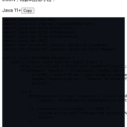
Java 11+
Copy
import java.util.Base64;

import java.nio.charset.StandardCharsets;

import java.net.http.HttpClient;

import java.net.http.HttpRequest;

import java.net.http.HttpResponse;

import java.net.URI;

import com.fasterxml.jackson.databind.JsonNode;

import com.fasterxml.jackson.databind.ObjectMapper;

public class DecodeApiResponse {

    public static void main(String[] args) {

        HttpClient client = HttpClient.newHttpClient();

        HttpRequest request = HttpRequest.newBuilder()

            .uri(URI.create("https://api.example.com/se
            .header("Authorization", "Bearer sk-prod-9f
            .build();

        try {

            HttpResponse<String> response = client.send
                request, HttpResponse.BodyHandlers.ofSt
            if (response.statusCode() != 200) {

                System.err.printf("Unexpected status: %
                return;

            }
