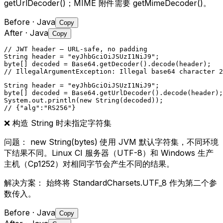
getUrlDecoder()；MIME 附件需要 getMimeDecoder()。
Before
· Java
Copy
After
· Java
Copy
// JWT header — URL-safe, no padding

String header = "eyJhbGciOiJSUzI1NiJ9";

byte[] decoded = Base64.getDecoder().decode(header);

// IllegalArgumentException: Illegal base64 character 2
String header = "eyJhbGciOiJSUzI1NiJ9";

byte[] decoded = Base64.getUrlDecoder().decode(header);

System.out.println(new String(decoded));

// {"alg":"RS256"}
❌
构造 String 时未指定字符集
问题：
new String(bytes) 使用 JVM 默认字符集，不同环境
下结果不同。Linux CI 服务器（UTF-8）和 Windows 生产
主机（Cp1252）对相同字节会产生不同的结果。
解决方案：
始终将 StandardCharsets.UTF_8 作为第二个参
数传入。
Before
· Java
Copy