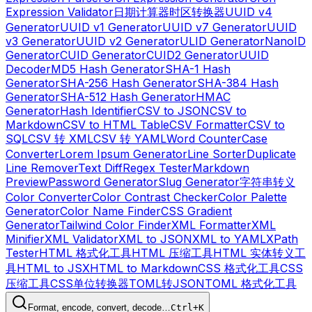
Expression Validator
日期计算器
时区转换器
UUID v4
Generator
UUID v1 Generator
UUID v7 Generator
UUID
v3 Generator
UUID v2 Generator
ULID Generator
NanoID
Generator
CUID Generator
CUID2 Generator
UUID
Decoder
MD5 Hash Generator
SHA-1 Hash
Generator
SHA-256 Hash Generator
SHA-384 Hash
Generator
SHA-512 Hash Generator
HMAC
Generator
Hash Identifier
CSV to JSON
CSV to
Markdown
CSV to HTML Table
CSV Formatter
CSV to
SQL
CSV 转 XML
CSV 转 YAML
Word Counter
Case
Converter
Lorem Ipsum Generator
Line Sorter
Duplicate
Line Remover
Text Diff
Regex Tester
Markdown
Preview
Password Generator
Slug Generator
字符串转义
Color Converter
Color Contrast Checker
Color Palette
Generator
Color Name Finder
CSS Gradient
Generator
Tailwind Color Finder
XML Formatter
XML
Minifier
XML Validator
XML to JSON
XML to YAML
XPath
Tester
HTML 格式化工具
HTML 压缩工具
HTML 实体转义工
具
HTML to JSX
HTML to Markdown
CSS 格式化工具
CSS
压缩工具
CSS单位转换器
TOML转JSON
TOML 格式化工具
Format, encode, convert, decode…
Ctrl+K