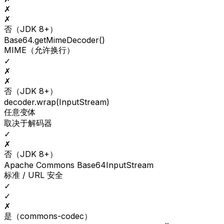
✗
✗
否（JDK 8+）
Base64.getMimeDecoder()
MIME（允许换行）
✓
✗
✗
否（JDK 8+）
decoder.wrap(InputStream)
任意变体
取决于解码器
✓
✗
否（JDK 8+）
Apache Commons Base64InputStream
标准 / URL 安全
✓
✓
✗
是（commons-codec）