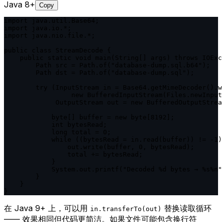
Java 8+
Copy
import java.util.Base64;

import java.io.*;

import java.nio.file.*;

public class StreamDecode {

    public static void main(String[] args) throws IOExc
        Path src = Path.of("database-dump.sql.b64");

        Path dst = Path.of("database-dump.sql");

        try (InputStream in = Base64.getMimeDecoder().w
                 new BufferedInputStream(Files.newInput
             OutputStream out = new BufferedOutputStrea
            byte[] buffer = new byte[8192];

            int bytesRead;

            long total = 0;

            while ((bytesRead = in.read(buffer)) != -1)
                out.write(buffer, 0, bytesRead);

                total += bytesRead;

            }

            System.out.printf("Decoded %d bytes → %s%n"
        }

    }

}
在 Java 9+ 上，可以用
替换读取循环
in.transferTo(out)
—— 效果相同但代码更简洁。如果文件可能包含换行符