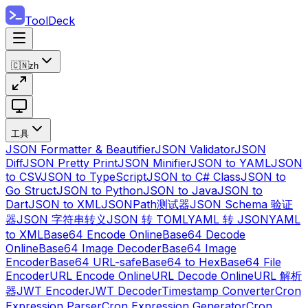
ToolDeck
🇨🇳
zh
工具
JSON Formatter & Beautifier
JSON Validator
JSON
Diff
JSON Pretty Print
JSON Minifier
JSON to YAML
JSON
to CSV
JSON to TypeScript
JSON to C# Class
JSON to
Go Struct
JSON to Python
JSON to Java
JSON to
Dart
JSON to XML
JSONPath测试器
JSON Schema 验证
器
JSON 字符串转义
JSON 转 TOML
YAML 转 JSON
YAML
to XML
Base64 Encode Online
Base64 Decode
Online
Base64 Image Decoder
Base64 Image
Encoder
Base64 URL-safe
Base64 to Hex
Base64 File
Encoder
URL Encode Online
URL Decode Online
URL 解析
器
JWT Encoder
JWT Decoder
Timestamp Converter
Cron
Expression Parser
Cron Expression Generator
Cron