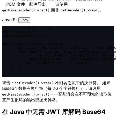
（PEM 文件、邮件导出）， 请使用
而非
。
getMimeDecoder().wrap()
getDecoder().wrap()
Java 9+
Copy
import java.util.Base64;

import java.io.*;

import java.nio.file.*;

public class StreamDecodeSimple {

    public static void main(String[] args) throws IOExc
        try (InputStream in = Base64.getMimeDecoder().w
                 new BufferedInputStream(Files.newInput
             OutputStream out = Files.newOutputStream(P
            in.transferTo(out); // Java 9+

        }

    }

}
警告：
不
能容忍流中的换行符。 如果
getDecoder().wrap()
Base64 数据有换行符（每 76 个字符换行），请改用
——否则流会在不可预知的读取位
getMimeDecoder().wrap()
置产生损坏的输出或抛出异常。
在 Java 中无需 JWT 库解码 Base64