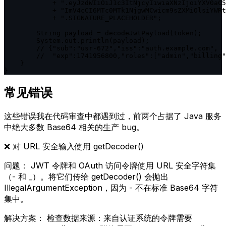
            + ".eyJzdWIiOiJ1c3ItNjcyIiwiaXNzIjoiYXV0aC5
            + "ImV4cCI6MTc0MTk1NjgwMCwicm9sZXMiOlsiYWRt
            + ".SIGNATURE_PLACEHOLDER";

        String payload = decodeJwtPayload(token);

        System.out.println(payload);

        // {"sub":"usr-672","iss":"auth.example.com",

        //  "exp":1741956800,"roles":["admin","billing"
    }

}
常见错误
这些错误我在代码审查中都遇到过，前两个占据了 Java 服务
中绝大多数 Base64 相关的生产 bug。
❌
对 URL 安全输入使用 getDecoder()
问题：
JWT 令牌和 OAuth 访问令牌使用 URL 安全字符集
（- 和 _）。将它们传给 getDecoder() 会抛出
IllegalArgumentException，因为 - 不在标准 Base64 字符
集中。
解决方案：
检查数据来源：来自认证系统的令牌需要