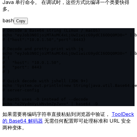
Java 单行命令。 在调试时，这些方式比编译一个类要快得
多。
bash
Copy
# Decode a Base64 string (Linux / macOS)

echo "eyJob3N0IjoiMTAuMC4xLjUwIiwicG9ydCI6ODQ0M30=" | b
# {"host":"10.0.1.50","port":8443}

# Decode and pretty-print with jq

echo "eyJob3N0IjoiMTAuMC4xLjUwIiwicG9ydCI6ODQ0M30=" | b
# {

#   "host": "10.0.1.50",

#   "port": 8443

# }

# Quick decode with jshell (JDK 9+)

echo 'System.out.println(new String(java.util.Base64.ge
# server-config

# macOS uses -D instead of --decode

echo "c2VydmVyLWNvbmZpZw==" | base64 -D
如果需要将编码字符串直接粘贴到浏览器中验证，
ToolDeck
的 Base64 解码器
无需任何配置即可处理标准和 URL 安全
两种变体。