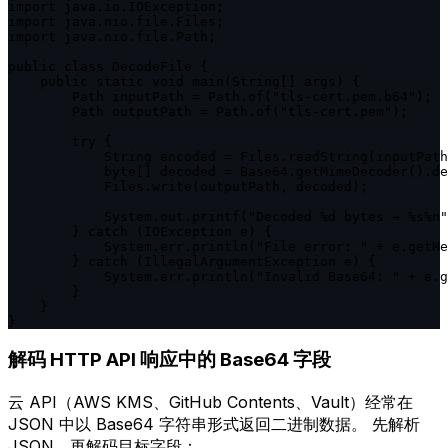
import java.io.IOException;

import java.nio.file.Files;

import java.nio.file.Path;

public class DecodeFile {

    public static void main(String[] args) {

        Path inputPath = Path.of("tls-cert.pem.b64");

        Path outputPath = Path.of("tls-cert.pem");

        try {

            String encoded = Files.readString(inputPath
            byte[] decoded = Base64.getMimeDecoder().de
            Files.write(outputPath, decoded);

            System.out.printf("Decoded %d bytes → %s%n"
        } catch (IOException e) {

            System.err.println("File error: " + e.getMe
        } catch (IllegalArgumentException e) {

            System.err.println("Invalid Base64: " + e.g
        }

    }

}
解码 HTTP API 响应中的 Base64 字段
云 API（AWS KMS、GitHub Contents、Vault）经常在
JSON 中以 Base64 字符串形式返回二进制数据。 先解析
JSON，再解码目标字段：