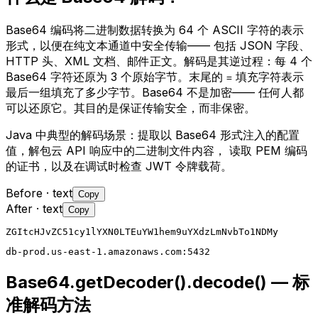
Base64 编码将二进制数据转换为 64 个 ASCII 字符的表示
形式，以便在纯文本通道中安全传输—— 包括 JSON 字段、
HTTP 头、XML 文档、邮件正文。解码是其逆过程：每 4 个
Base64 字符还原为 3 个原始字节。末尾的
填充字符表示
=
最后一组填充了多少字节。Base64 不是加密—— 任何人都
可以还原它。其目的是保证传输安全，而非保密。
Java 中典型的解码场景：提取以 Base64 形式注入的配置
值，解包云 API 响应中的二进制文件内容， 读取 PEM 编码
的证书，以及在调试时检查 JWT 令牌载荷。
Before
· text
Copy
After
· text
Copy
ZGItcHJvZC51cy1lYXN0LTEuYW1hem9uYXdzLmNvbTo1NDMy
db-prod.us-east-1.amazonaws.com:5432
Base64.getDecoder().decode() — 标
准解码方法