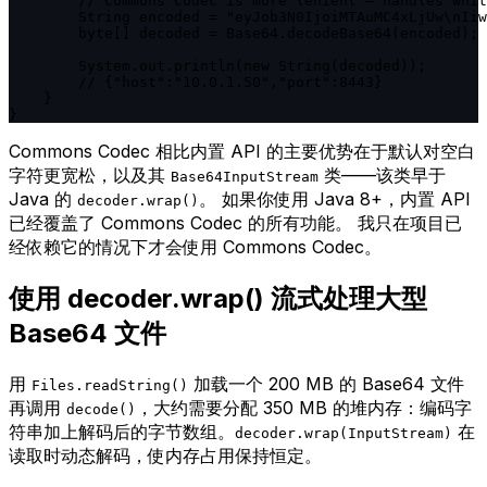
        // Commons Codec is more lenient — handles whit
        String encoded = "eyJob3N0IjoiMTAuMC4xLjUw\nIiw
        byte[] decoded = Base64.decodeBase64(encoded);

        System.out.println(new String(decoded));

        // {"host":"10.0.1.50","port":8443}

    }

}
Commons Codec 相比内置 API 的主要优势在于默认对空白
字符更宽松，以及其
类——该类早于
Base64InputStream
Java 的
。 如果你使用 Java 8+，内置 API
decoder.wrap()
已经覆盖了 Commons Codec 的所有功能。 我只在项目已
经依赖它的情况下才会使用 Commons Codec。
使用 decoder.wrap() 流式处理大型
Base64 文件
用
加载一个 200 MB 的 Base64 文件
Files.readString()
再调用
，大约需要分配 350 MB 的堆内存：编码字
decode()
符串加上解码后的字节数组。
在
decoder.wrap(InputStream)
读取时动态解码，使内存占用保持恒定。