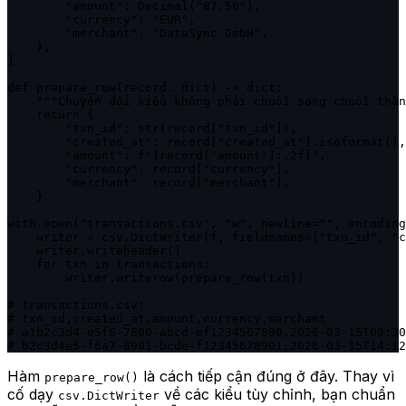
        "amount": Decimal("87.50"),

        "currency": "EUR",

        "merchant": "DataSync GmbH",

    },

]

def prepare_row(record: dict) -> dict:

    """Chuyển đổi kiểu không phải chuỗi sang chuỗi thân
    return {

        "txn_id": str(record["txn_id"]),

        "created_at": record["created_at"].isoformat(),

        "amount": f"{record['amount']:.2f}",

        "currency": record["currency"],

        "merchant": record["merchant"],

    }

with open("transactions.csv", "w", newline="", encoding
    writer = csv.DictWriter(f, fieldnames=["txn_id", "c
    writer.writeheader()

    for txn in transactions:

        writer.writerow(prepare_row(txn))

# transactions.csv:

# txn_id,created_at,amount,currency,merchant

# a1b2c3d4-e5f6-7890-abcd-ef1234567890,2026-03-15T09:30
# b2c3d4e5-f6a7-8901-bcde-f12345678901,2026-03-15T14:12
Hàm
là cách tiếp cận đúng ở đây. Thay vì
prepare_row()
cố dạy
về các kiểu tùy chỉnh, bạn chuẩn
csv.DictWriter