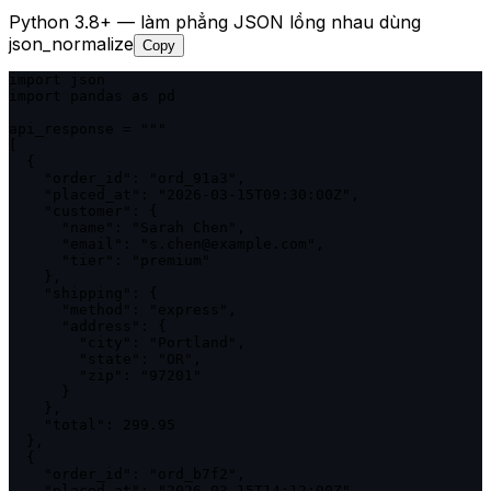
Python 3.8+ — làm phẳng JSON lồng nhau dùng
json_normalize
Copy
import json

import pandas as pd

api_response = """

[

  {

    "order_id": "ord_91a3",

    "placed_at": "2026-03-15T09:30:00Z",

    "customer": {

      "name": "Sarah Chen",

      "email": "s.chen@example.com",

      "tier": "premium"

    },

    "shipping": {

      "method": "express",

      "address": {

        "city": "Portland",

        "state": "OR",

        "zip": "97201"

      }

    },

    "total": 299.95

  },

  {

    "order_id": "ord_b7f2",

    "placed_at": "2026-03-15T14:12:00Z",
