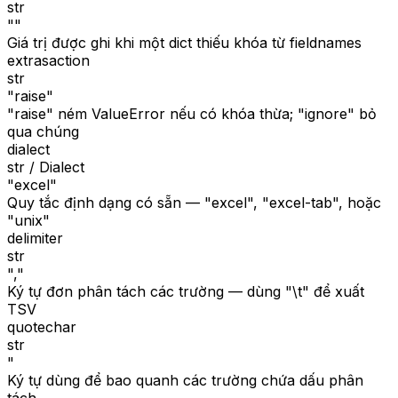
str
""
Giá trị được ghi khi một dict thiếu khóa từ fieldnames
extrasaction
str
"raise"
"raise" ném ValueError nếu có khóa thừa; "ignore" bỏ
qua chúng
dialect
str / Dialect
"excel"
Quy tắc định dạng có sẵn — "excel", "excel-tab", hoặc
"unix"
delimiter
str
","
Ký tự đơn phân tách các trường — dùng "\t" để xuất
TSV
quotechar
str
"
Ký tự dùng để bao quanh các trường chứa dấu phân