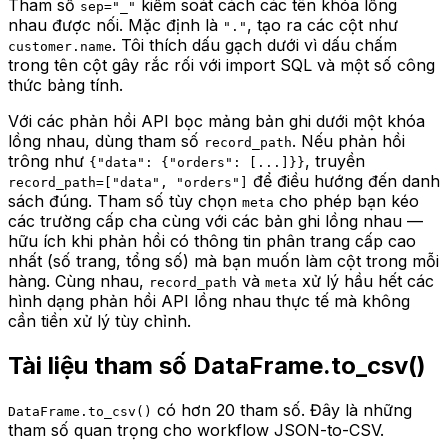
Tham số
kiểm soát cách các tên khóa lồng
sep="_"
nhau được nối. Mặc định là
, tạo ra các cột như
"."
. Tôi thích dấu gạch dưới vì dấu chấm
customer.name
trong tên cột gây rắc rối với import SQL và một số công
thức bảng tính.
Với các phản hồi API bọc mảng bản ghi dưới một khóa
lồng nhau, dùng tham số
. Nếu phản hồi
record_path
trông như
, truyền
{"data": {"orders": [...]}}
để điều hướng đến danh
record_path=["data", "orders"]
sách đúng. Tham số tùy chọn
cho phép bạn kéo
meta
các trường cấp cha cùng với các bản ghi lồng nhau —
hữu ích khi phản hồi có thông tin phân trang cấp cao
nhất (số trang, tổng số) mà bạn muốn làm cột trong mỗi
hàng. Cùng nhau,
và
xử lý hầu hết các
record_path
meta
hình dạng phản hồi API lồng nhau thực tế mà không
cần tiền xử lý tùy chỉnh.
Tài liệu tham số DataFrame.to_csv()
có hơn 20 tham số. Đây là những
DataFrame.to_csv()
tham số quan trọng cho workflow JSON-to-CSV.