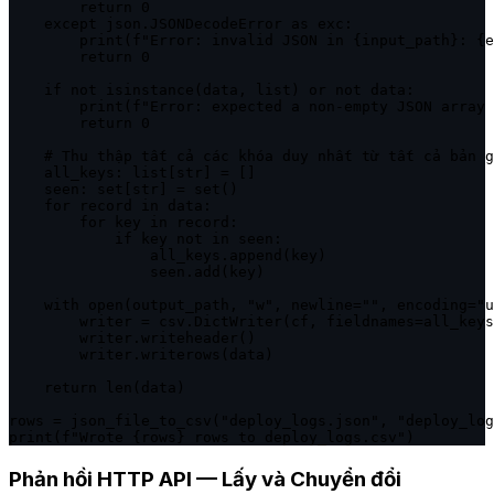
        return 0

    except json.JSONDecodeError as exc:

        print(f"Error: invalid JSON in {input_path}: {e
        return 0

    if not isinstance(data, list) or not data:

        print(f"Error: expected a non-empty JSON array 
        return 0

    # Thu thập tất cả các khóa duy nhất từ tất cả bản g
    all_keys: list[str] = []

    seen: set[str] = set()

    for record in data:

        for key in record:

            if key not in seen:

                all_keys.append(key)

                seen.add(key)

    with open(output_path, "w", newline="", encoding="u
        writer = csv.DictWriter(cf, fieldnames=all_keys
        writer.writeheader()

        writer.writerows(data)

    return len(data)

rows = json_file_to_csv("deploy_logs.json", "deploy_log
print(f"Wrote {rows} rows to deploy_logs.csv")
Phản hồi HTTP API — Lấy và Chuyển đổi