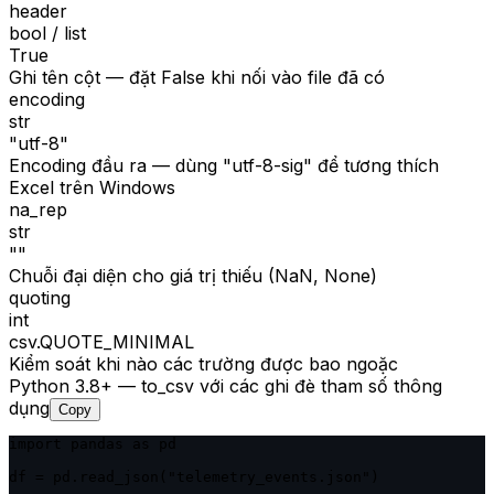
header
bool / list
True
Ghi tên cột — đặt False khi nối vào file đã có
encoding
str
"utf-8"
Encoding đầu ra — dùng "utf-8-sig" để tương thích
Excel trên Windows
na_rep
str
""
Chuỗi đại diện cho giá trị thiếu (NaN, None)
quoting
int
csv.QUOTE_MINIMAL
Kiểm soát khi nào các trường được bao ngoặc
Python 3.8+ — to_csv với các ghi đè tham số thông
dụng
Copy
import pandas as pd

df = pd.read_json("telemetry_events.json")
