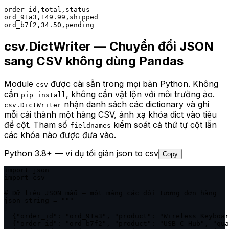
order_id,total,status

ord_91a3,149.99,shipped

ord_b7f2,34.50,pending
csv.DictWriter — Chuyển đổi JSON
sang CSV không dùng Pandas
Module
được cài sẵn trong mọi bản Python. Không
csv
cần
, không cần vật lộn với môi trường ảo.
pip install
nhận danh sách các dictionary và ghi
csv.DictWriter
mỗi cái thành một hàng CSV, ánh xạ khóa dict vào tiêu
đề cột. Tham số
kiểm soát cả thứ tự cột lẫn
fieldnames
các khóa nào được đưa vào.
Python 3.8+ — ví dụ tối giản json to csv
Copy
import json

import csv

# Dữ liệu JSON mẫu — một mảng các đối tượng đơn hàng

json_string = """

[

  {"order_id": "ord_91a3", "product": "Wireless Keyboar
  {"order_id": "ord_b7f2", "product": "USB-C Hub", "qua