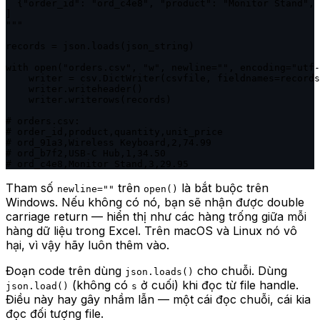
  {"order_id": "ord_c4e8", "product": "Monitor Stand", 
]

"""

records = json.loads(json_string)

with open("orders.csv", "w", newline="", encoding="utf-
    writer = csv.DictWriter(csvfile, fieldnames=records
    writer.writeheader()

    writer.writerows(records)

# orders.csv:

# order_id,product,quantity,unit_price

# ord_91a3,Wireless Keyboard,2,74.99

# ord_b7f2,USB-C Hub,1,34.50

# ord_c4e8,Monitor Stand,3,29.95
Tham số
trên
là bắt buộc trên
newline=""
open()
Windows. Nếu không có nó, bạn sẽ nhận được double
carriage return — hiển thị như các hàng trống giữa mỗi
hàng dữ liệu trong Excel. Trên macOS và Linux nó vô
hại, vì vậy hãy luôn thêm vào.
Đoạn code trên dùng
cho chuỗi. Dùng
json.loads()
(không có
ở cuối) khi đọc từ file handle.
json.load()
s
Điều này hay gây nhầm lẫn — một cái đọc chuỗi, cái kia
đọc đối tượng file.