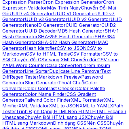
Expression Parser
Cron Expression Generator
Cron
Expression Validator
Máy Tính Ngày
Chuyển Đổi Múi
Giờ
UUID v4 Generator
UUID v1 Generator
UUID v7
Generator
UUID v3 Generator
UUID v2 Generator
ULID
Generator
NanoID Generator
CUID Generator
CUID2
Generator
UUID Decoder
MD5 Hash Generator
SHA-1
Hash Generator
SHA-256 Hash Generator
SHA-384
Hash Generator
SHA-512 Hash Generator
HMAC
Generator
Hash Identifier
CSV to JSON
CSV to
Markdown
CSV to HTML Table
CSV Formatter
CSV to
SQL
Chuyển đổi CSV sang XML
Chuyển đổi CSV sang
YAML
Word Counter
Case Converter
Lorem Ipsum
Generator
Line Sorter
Duplicate Line Remover
Text
Diff
Regex Tester
Markdown Preview
Password
Generator
Slug Generator
Thoát Chuỗi
Color
Converter
Color Contrast Checker
Color Palette
Generator
Color Name Finder
CSS Gradient
Generator
Tailwind Color Finder
XML Formatter
XML
Minifier
XML Validator
XML to JSON
XML to YAML
XPath
Tester
Trình Định Dạng HTML
Nén HTML
HTML Escape /
Unescape
Chuyển Đổi HTML sang JSX
Chuyển Đổi
HTML sang Markdown
Định dạng CSS
Nén CSS
Chuyển
đổi đơn vị CSS
TOML sang JSON
Định dạng TOML