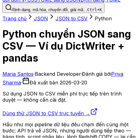
Định dạng, mã hóa, chuyển đổi, giải mã…
Ctrl+K
Trang chủ
JSON
JSON to CSV
Python
Python chuyển JSON sang
CSV — Ví dụ DictWriter +
pandas
Maria Santos
·
Backend Developer
·
Đánh giá bởi
Priya
Sharma
·
Đã xuất bản
2026-03-20
Sử dụng JSON to CSV miễn phí trực tiếp trên trình
duyệt — không cần cài đặt.
Dùng thử JSON to CSV trực tuyến →
Hầu như mọi pipeline dữ liệu đều chạm đến cùng một
bước: API trả về JSON, nhưng người dùng tiếp theo —
bảng tính, script nhập liệu, lệnh Redshift COPY — lại cần