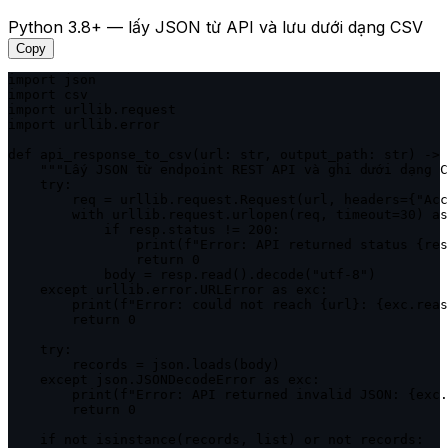
Python 3.8+ — lấy JSON từ API và lưu dưới dạng CSV
Copy
import json

import csv

import urllib.request

import urllib.error

def api_response_to_csv(url: str, output_path: str) -> 
    """Lấy JSON từ endpoint REST API và ghi dưới dạng C
    try:

        req = urllib.request.Request(url, headers={"Acc
        with urllib.request.urlopen(req, timeout=30) as
            if resp.status != 200:

                print(f"Error: API returned status {res
                return 0

            body = resp.read().decode("utf-8")

    except urllib.error.URLError as exc:

        print(f"Error: could not reach {url}: {exc.reas
        return 0

    try:

        records = json.loads(body)

    except json.JSONDecodeError as exc:

        print(f"Error: API returned invalid JSON: {exc.
        return 0

    if not isinstance(records, list) or not records:
