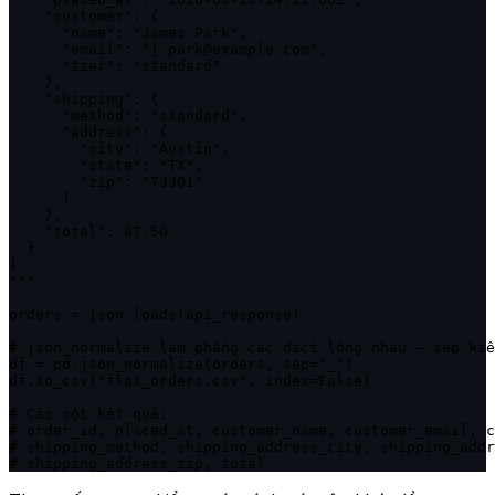
    "customer": {

      "name": "James Park",

      "email": "j.park@example.com",

      "tier": "standard"

    },

    "shipping": {

      "method": "standard",

      "address": {

        "city": "Austin",

        "state": "TX",

        "zip": "73301"

      }

    },

    "total": 87.50

  }

]

"""

orders = json.loads(api_response)

# json_normalize làm phẳng các dict lồng nhau — sep kiể
df = pd.json_normalize(orders, sep="_")

df.to_csv("flat_orders.csv", index=False)

# Các cột kết quả:

# order_id, placed_at, customer_name, customer_email, c
# shipping_method, shipping_address_city, shipping_addr
# shipping_address_zip, total