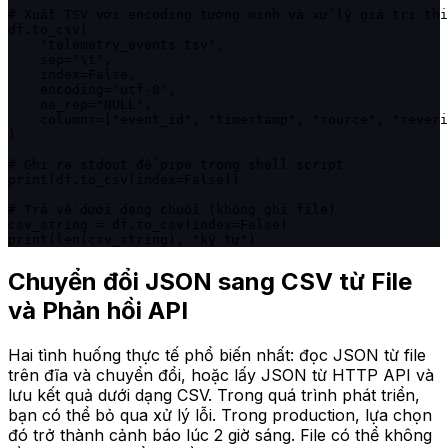
# Xuất TSV với encoding tường minh và xử lý giá trị thi
df.to_csv(

    "telemetry_events.tsv",

    sep="\t",

    index=False,

    encoding="utf-8",

    na_rep="NULL",

    columns=["event_id", "timestamp", "source", "severi
)

# Ghi ra stdout để pipe trong shell script

print(df.to_csv(index=False))

# Trả về dưới dạng chuỗi (không ghi file)

csv_string = df.to_csv(index=False)

print(len(csv_string), "ký tự")
Chuyển đổi JSON sang CSV từ File
và Phản hồi API
Hai tình huống thực tế phổ biến nhất: đọc JSON từ file
trên đĩa và chuyển đổi, hoặc lấy JSON từ HTTP API và
lưu kết quả dưới dạng CSV. Trong quá trình phát triển,
bạn có thể bỏ qua xử lý lỗi. Trong production, lựa chọn
đó trở thành cảnh báo lúc 2 giờ sáng. File có thể không