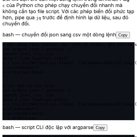
của Python cho phép chạy chuyển đổi nhanh mà
c
không cần tạo file script. Với các phép biến đổi phức tạp
hơn, pipe qua
trước để định hình lại dữ liệu, sau đó
jq
chuyển đổi.
bash — chuyển đổi json sang csv một dòng lệnh
Copy
# Một dòng lệnh Python: đọc JSON từ stdin, ghi CSV ra s
cat orders.json | python3 -c "

import json, csv, sys

data = json.load(sys.stdin)

w = csv.DictWriter(sys.stdout, fieldnames=data[0].keys(
w.writeheader()

w.writerows(data)

"

# Lưu đầu ra vào file

cat orders.json | python3 -c "

import json, csv, sys

data = json.load(sys.stdin)

w = csv.DictWriter(sys.stdout, fieldnames=data[0].keys(
w.writeheader()

w.writerows(data)

" > orders.csv
bash — script CLI độc lập với argparse
Copy