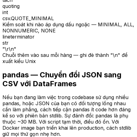
tách
quoting
int
csv.QUOTE_MINIMAL
Kiểm soát khi nào áp dụng dấu ngoặc — MINIMAL, ALL,
NONNUMERIC, NONE
lineterminator
str
"\r\n"
Chuỗi thêm vào sau mỗi hàng — ghi đè thành "\n" để
xuất kiểu Unix
pandas — Chuyển đổi JSON sang
CSV với DataFrames
Nếu bạn đang làm việc trong codebase sử dụng nhiều
pandas, hoặc JSON của bạn có đối tượng lồng nhau
cần làm phẳng, cách tiếp cận pandas ít code hơn đáng
kể so với phiên bản stdlib. Sự đánh đổi: pandas là phụ
thuộc ~30 MB. Với script tạm thời, điều đó ổn. Với
Docker image bạn triển khai lên production, cách stdlib
giữ mọi thứ gọn nhẹ hơn.