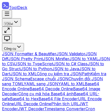
ToolDeck
🇻🇳
vi
Công cụ
JSON Formatter & Beautifier
JSON Validator
JSON
Diff
JSON Pretty Print
JSON Minifier
JSON to YAML
JSON
to CSV
JSON to TypeScript
JSON to C# Class
JSON to
Go Struct
JSON to Python
JSON to Java
JSON to
Dart
JSON to XML
Công cụ kiểm tra JSONPath
Kiểm tra
JSON Schema
Escape chuỗi JSON
Chuyển đổi JSON
sang TOML
YAML sang JSON
YAML to XML
Base64
Encode Online
Base64 Decode Online
Base64 Image
Decoder
Công cụ mã hóa Base64 ảnh
Base64 URL-
safe
Base64 to Hex
Base64 File Encoder
URL Encode
Online
URL Decode Online
Phân tích URL
JWT
Encoder
JWT Decoder
Timestamp Converter
Cron