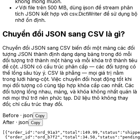
không mong muốn.
✓
Với file trên 500 MB, dùng ijson để stream phân
tích JSON kết hợp với csv.DictWriter để sử dụng bộ
nhớ ổn định.
Chuyển đổi JSON sang CSV là gì?
Chuyển đổi JSON sang CSV biến đổi một mảng các đối
tượng JSON thành định dạng dạng bảng trong đó mỗi
đối tượng trở thành một hàng và mỗi khóa trở thành tiêu
đề cột. JSON có cấu trúc phân cấp — các đối tượng có
thể lồng sâu tùy ý. CSV là phẳng — mọi giá trị nằm
trong lưới hàng-cột. Việc chuyển đổi hoạt động tốt khi
mọi đối tượng có cùng tập hợp khóa cấp cao nhất. Các
đối tượng lồng nhau, mảng, và khóa không nhất quán là
nơi mọi thứ trở nên phức tạp. Dữ liệu thô không thay
đổi; chỉ cấu trúc thay đổi.
Before
· json
Copy
After
· json
Copy
[{"order_id":"ord_91a3","total":149.99,"status":"shippe
 {"order_id":"ord_b7f2","total":34.50,"status":"pending