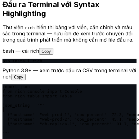
Đầu ra Terminal với Syntax
Highlighting
Thư viện
hiển thị bảng với viền, căn chỉnh và màu
rich
sắc trong terminal — hữu ích để xem trước chuyển đổi
trong quá trình phát triển mà không cần mở file đầu ra.
bash — cài rich
Copy
pip install rich
Python 3.8+ — xem trước đầu ra CSV trong terminal với
rich
Copy
import json

from rich.console import Console

from rich.table import Table

json_string = """

[

  {"hostname": "web-prod-1", "cpu_percent": 72.3, "memo
  {"hostname": "web-prod-2", "cpu_percent": 45.1, "memo
  {"hostname": "db-replica-1", "cpu_percent": 91.7, "me
]

"""
