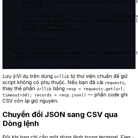
        print("Error: expected a non-empty JSON array f
        return 0

    with open(output_path, "w", newline="", encoding="u
        writer = csv.DictWriter(cf, fieldnames=records[
        writer.writeheader()

        writer.writerows(records)

    return len(records)

rows = api_response_to_csv(

    "https://api.internal.example.com/v2/deployments?st
    "completed_deployments.csv",

)

print(f"Exported {rows} deployments to CSV")
Lưu ý:
Ví dụ trên dùng
từ thư viện chuẩn để giữ
urllib
script không có phụ thuộc. Nếu bạn đã cài
,
requests
thay thế phần
bằng
urllib
resp = requests.get(url,
— phần code ghi
timeout=30); records = resp.json()
CSV còn lại giữ nguyên.
Chuyển đổi JSON sang CSV qua
Dòng lệnh
Đôi khi bạn chỉ cần một dòng lệnh trong terminal. Flag
-