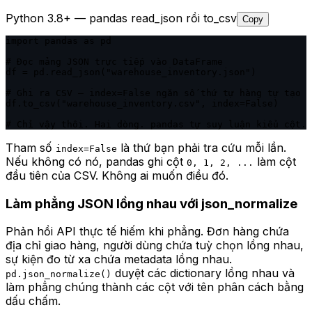
Python 3.8+ — pandas read_json rồi to_csv
Copy
import pandas as pd

# Đọc mảng JSON trực tiếp vào DataFrame

df = pd.read_json("warehouse_inventory.json")

# Ghi ra CSV — index=False ngăn số thứ tự hàng tự tạo

df.to_csv("warehouse_inventory.csv", index=False)

# Chỉ vậy thôi. Hai dòng. pandas tự suy luận kiểu cột.
Tham số
là thứ bạn phải tra cứu mỗi lần.
index=False
Nếu không có nó, pandas ghi cột
làm cột
0, 1, 2, ...
đầu tiên của CSV. Không ai muốn điều đó.
Làm phẳng JSON lồng nhau với json_normalize
Phản hồi API thực tế hiếm khi phẳng. Đơn hàng chứa
địa chỉ giao hàng, người dùng chứa tuỳ chọn lồng nhau,
sự kiện đo từ xa chứa metadata lồng nhau.
duyệt các dictionary lồng nhau và
pd.json_normalize()
làm phẳng chúng thành các cột với tên phân cách bằng
dấu chấm.