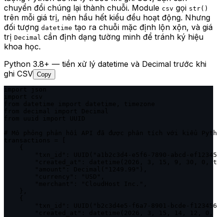
chuyển đổi chúng lại thành chuỗi. Module
gọi
csv
str()
trên mỗi giá trị, nên hầu hết kiểu đều hoạt động. Nhưng
đối tượng
tạo ra chuỗi mặc định lộn xộn, và giá
datetime
trị
cần định dạng tường minh để tránh ký hiệu
Decimal
khoa học.
Python 3.8+ — tiền xử lý datetime và Decimal trước khi
ghi CSV
Copy
import json

import csv

from datetime import datetime, timezone

from decimal import Decimal

from uuid import UUID

# Mô phỏng phản hồi API đã được phân tích với kiểu Pyth
transactions = [

    {

        "txn_id": UUID("a1b2c3d4-e5f6-7890-abcd-ef12345
        "created_at": datetime(2026, 3, 15, 9, 30, 0, t
        "amount": Decimal("1249.99"),

        "currency": "USD",

        "merchant": "CloudHost Inc.",

    },

    {

        "txn_id": UUID("b2c3d4e5-f6a7-8901-bcde-f123456
        "created_at": datetime(2026, 3, 15, 14, 12, 0, 