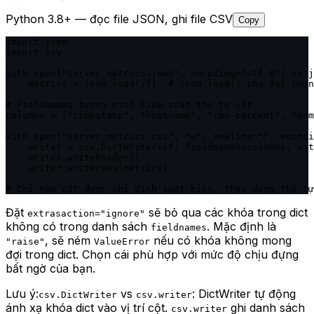
Python 3.8+ — đọc file JSON, ghi file CSV
Copy
import json

import csv

with open("server_metrics.json", encoding="utf-8") as j
    metrics = json.load(jf)  # json.load() cho đối tượn
# Fieldnames tường minh kiểm soát thứ tự cột

columns = ["timestamp", "hostname", "cpu_percent", "mem
with open("server_metrics.csv", "w", newline="", encodi
    writer = csv.DictWriter(cf, fieldnames=columns, ext
    writer.writeheader()

    writer.writerows(metrics)

# Chỉ năm cột được chỉ định xuất hiện, theo đúng thứ tự
Đặt
sẽ bỏ qua các khóa trong dict
extrasaction="ignore"
không có trong danh sách
. Mặc định là
fieldnames
, sẽ ném
nếu có khóa không mong
"raise"
ValueError
đợi trong dict. Chọn cái phù hợp với mức độ chịu đựng
bất ngờ của bạn.
Lưu ý:
vs
: DictWriter tự động
csv.DictWriter
csv.writer
ánh xạ khóa dict vào vị trí cột.
ghi danh sách
csv.writer