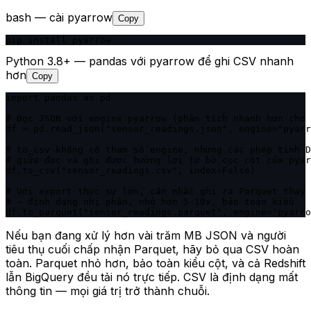
bash — cài pyarrow
Copy
pip install pyarrow
Python 3.8+ — pandas với pyarrow để ghi CSV nhanh
hơn
Copy
import pandas as pd

# Đọc JSON với engine pyarrow (phân tích nhanh hơn cho 
df = pd.read_json("sensor_readings.json", engine="pyarr
# to_csv không có tham số engine, nhưng các phép tính D
# giữa đọc và ghi được hưởng lợi từ bố cục cột của pyar
df.to_csv("sensor_readings.csv", index=False)

# Với export thực sự lớn, cân nhắc ghi ra Parquet thay 
# — định dạng nhị phân, nhỏ hơn 5-10x, bảo toàn kiểu

df.to_parquet("sensor_readings.parquet", engine="pyarro
Nếu bạn đang xử lý hơn vài trăm MB JSON và người
tiêu thụ cuối chấp nhận Parquet, hãy bỏ qua CSV hoàn
toàn. Parquet nhỏ hơn, bảo toàn kiểu cột, và cả Redshift
lẫn BigQuery đều tải nó trực tiếp. CSV là định dạng mất
thông tin — mọi giá trị trở thành chuỗi.