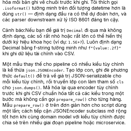
hóa mỗi bản ghi về chuỗi trước khi ghi. Tôi thích gọi
tường minh trên đối tượng datetime hơn là
.isoformat()
dùng
— định dạng đầu ra có thể dự đoán hơn, và
str()
các parser downstream xử lý ISO 8601 đáng tin cậy.
Cảnh báo:
Nếu bạn để giá trị
đi qua mà không
Decimal
định dạng, các số rất nhỏ hoặc rất lớn có thể hiển thị
dưới ký hiệu khoa học (ví dụ:
). Luôn định dạng
1.5E+7
Decimal bằng f-string tường minh như
f"{value:.2f}"
khi ghi dữ liệu tài chính vào CSV.
Một mẫu thay thế cho pipeline có nhiều kiểu tùy chỉnh
là kế thừa
. Tạo lớp con, ghi đè phương
json.JSONEncoder
thức
để trả về giá trị JSON-serializable cho
default()
mỗi kiểu tùy chỉnh, rồi truyền lớp con làm tham số
cls
cho
. Mã hóa lại qua encoder tùy chỉnh
json.dumps()
trước khi ghi CSV chuẩn hóa tất cả các kiểu trong một
bước mà không cần gọi
cho từng hàng.
prepare_row()
Mẫu
ở trên đơn giản hơn cho script dùng
prepare_row()
một lần; cách tiếp cận JSONEncoder subclass mở rộng
tốt hơn khi cùng domain model với kiểu tùy chỉnh được
chia sẻ trên nhiều giai đoạn pipeline hoặc microservice.