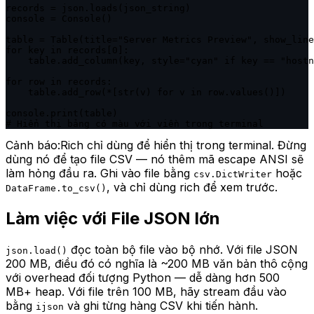
records = json.loads(json_string)

console = Console()

table = Table(title="Server Metrics Preview", show_line
for key in records[0]:

    table.add_column(key, style="cyan" if key == "hostn
for row in records:

    table.add_row(*[str(v) for v in row.values()])

console.print(table)

# Hiển thị bảng có màu với viền trong terminal
Cảnh báo:
Rich chỉ dùng để hiển thị trong terminal. Đừng
dùng nó để tạo file CSV — nó thêm mã escape ANSI sẽ
làm hỏng đầu ra. Ghi vào file bằng
hoặc
csv.DictWriter
, và chỉ dùng rich để xem trước.
DataFrame.to_csv()
Làm việc với File JSON lớn
đọc toàn bộ file vào bộ nhớ. Với file JSON
json.load()
200 MB, điều đó có nghĩa là ~200 MB văn bản thô cộng
với overhead đối tượng Python — dễ dàng hơn 500
MB+ heap. Với file trên 100 MB, hãy stream đầu vào
bằng
và ghi từng hàng CSV khi tiến hành.
ijson