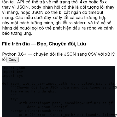
tồn tại, API có thể trả về mã trạng thái 4xx hoặc 5xx
thay vì JSON, body phản hồi có thể là đối tượng lỗi thay
vì mảng, hoặc JSON có thể bị cắt ngắn do timeout
mạng. Các mẫu dưới đây xử lý tất cả các trường hợp
này một cách tường minh, ghi lỗi ra stderr, và trả về số
hàng để người gọi có thể phát hiện đầu ra rỗng và cảnh
báo tương ứng.
File trên đĩa — Đọc, Chuyển đổi, Lưu
Python 3.8+ — chuyển đổi file JSON sang CSV với xử lý
lỗi
Copy
import json

import csv

import sys

def json_file_to_csv(input_path: str, output_path: str)
    """Chuyển đổi file JSON chứa mảng đối tượng sang CS
    Trả về số hàng đã ghi.

    """

    try:

        with open(input_path, encoding="utf-8") as jf:

            data = json.load(jf)

    except FileNotFoundError:

        print(f"Error: {input_path} not found", file=sy