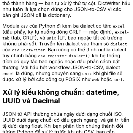
thô thành hàng — bạn tự xử lý thứ tự cột. DictWriter hầu
như luôn là lựa chọn đúng cho JSON-to-CSV vì các
bản ghi JSON đã là dictionary.
Module
của Python đi kèm ba dialect có tên:
csv
excel
(dấu phẩy, ký tự xuống dòng CRLF — mặc định),
excel-
(tab, CRLF), và
(LF, bao ngoặc tất cả trường
tab
unix
không phải số). Truyền tên dialect vào tham số
dialect
của
. Bạn cũng có thể định nghĩa dialect
csv.DictWriter
tùy chỉnh bằng
khi hệ thống
csv.register_dialect()
đích có quy tắc bao ngoặc hoặc dấu phân cách bất
thường. Với hầu hết workflow JSON-to-CSV, dialect
là đúng, nhưng chuyển sang
khi ghi file sẽ
excel
unix
được xử lý bởi các công cụ POSIX như
hoặc
.
awk
sort
Xử lý kiểu không chuẩn: datetime,
UUID và Decimal
JSON từ API thường chứa ngày dưới dạng chuỗi ISO,
UUID dưới dạng chuỗi có dấu gạch ngang, và giá trị tiền
tệ dưới dạng float. Khi bạn phân tích chúng thành đối
tượng Python để xử lý trước khi ghi CSV, bạn cần