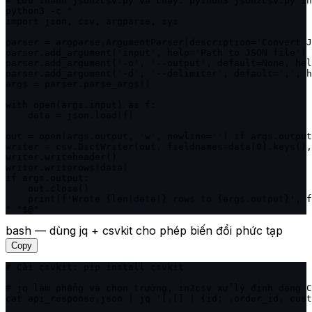
# Lưu thành json2csv.py và chạy: python3 json2csv.py in
python3 -c "

import json, csv, argparse, sys

parser = argparse.ArgumentParser(description='Convert J
parser.add_argument('input', help='Path to JSON file')

parser.add_argument('-o', '--output', default=None, hel
parser.add_argument('-d', '--delimiter', default=',', h
args = parser.parse_args()

with open(args.input) as f:

    data = json.load(f)

out = open(args.output, 'w', newline='') if args.output
writer = csv.DictWriter(out, fieldnames=data[0].keys(),
writer.writeheader()

writer.writerows(data)

if args.output:

    out.close()

    print(f'Wrote {len(data)} rows to {args.output}', f
" "$@"
bash — dùng jq + csvkit cho phép biến đổi phức tạp
Copy
# Cài csvkit: pip install csvkit

# jq làm phẳng và chọn trường, in2csv xử lý định dạng C
cat api_response.json | jq '[.[] | {id: .order_id, cust