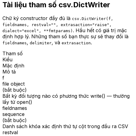
Tài liệu tham số csv.DictWriter
Chữ ký constructor đầy đủ là
csv.DictWriter(f,
fieldnames, restval="", extrasaction="raise",
. Hầu hết có giá trị mặc
dialect="excel", **fmtparams)
định hợp lý. Những tham số bạn thực sự sẽ thay đổi là
,
, và
.
fieldnames
delimiter
extrasaction
Tham số
Kiểu
Mặc định
Mô tả
f
file object
(bắt buộc)
Bất kỳ đối tượng nào có phương thức write() — thường
lấy từ open()
fieldnames
sequence
(bắt buộc)
Danh sách khóa xác định thứ tự cột trong đầu ra CSV
restval