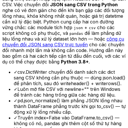
CSV. Việc chuyển đổi
JSON sang CSV trong Python
nghe có vẻ đơn giản cho đến khi bạn gặp các đối tượng
lồng nhau, khóa không nhất quán, hoặc giá trị datetime
cần xử lý đặc biệt. Python cung cấp hai con đường
vững chắc: các module tích hợp
+
cho các
json
csv
script không có phụ thuộc, và
để làm phẳng dữ
pandas
liệu lồng nhau và xử lý dataset lớn hơn — hoặc
công cụ
chuyển đổi JSON sang CSV trực tuyến
cho các chuyển
đổi nhanh một lần mà không cần code. Hướng dẫn này
bao gồm cả hai cách tiếp cận từ đầu đến cuối, với các ví
dụ có thể chạy được bằng
Python 3.8+
.
✓
csv.DictWriter chuyển đổi danh sách các dict
sang CSV không cần phụ thuộc — dùng json.load()
để phân tích, sau đó writeheader() + writerows().
✓
Luôn mở file CSV với newline="" trên Windows
để tránh các hàng trống giữa các hàng dữ liệu.
✓
pd.json_normalize() làm phẳng JSON lồng nhau
thành DataFrame phẳng trước khi gọi to_csv() — tự
động xử lý lồng nhiều cấp.
✓
Truyền index=False vào DataFrame.to_csv() —
không có nó, pandas ghi thêm cột số thứ tự hàng