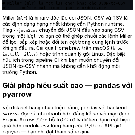
# Miller (mlr) là một lựa chọn khác cho JSON-to-CSV

mlr --json2csv cat orders.json > orders.csv
Miller (
) là binary độc lập coi JSON, CSV và TSV là
mlr
các định dạng hạng nhất không cần Python runtime.
Flag
chuyển đổi JSON đầu vào sang CSV
--json2csv
trong một lượt, và bạn có thể ghép chuỗi các lệnh Miller
để lọc, sắp xếp hoặc đổi tên cột trong cùng lệnh trước
khi ghi đầu ra. Cài qua Homebrew trên macOS (
brew
) hoặc trình quản lý gói Linux. Đặc biệt
install miller
hữu ích trong pipeline CI khi bạn muốn chuyển đổi
JSON-to-CSV nhanh mà không cần khởi động môi
trường Python.
Giải pháp hiệu suất cao — pandas với
pyarrow
Với dataset hàng chục triệu hàng, pandas với backend
đọc và ghi nhanh hơn đáng kể so với mặc định.
pyarrow
Engine Arrow được hỗ trợ C xử lý dữ liệu dạng cột hiệu
quả hơn module csv từng hàng của Python. API giữ
nguyên — bạn chỉ đặt tham số engine.