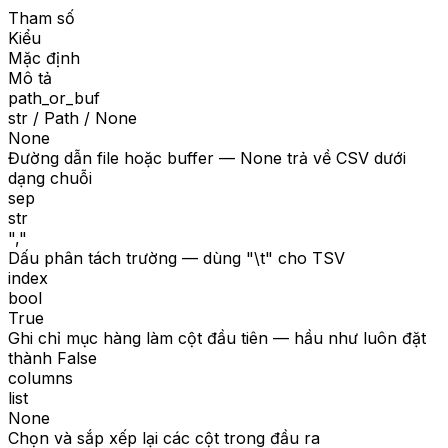
Tham số
Kiểu
Mặc định
Mô tả
path_or_buf
str / Path / None
None
Đường dẫn file hoặc buffer — None trả về CSV dưới
dạng chuỗi
sep
str
","
Dấu phân tách trường — dùng "\t" cho TSV
index
bool
True
Ghi chỉ mục hàng làm cột đầu tiên — hầu như luôn đặt
thành False
columns
list
None
Chọn và sắp xếp lại các cột trong đầu ra