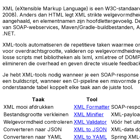
XML (eXtensible Markup Language) is een W3C-standaard vo
2008). Anders dan HTML legt XML strikte welgevormdheid
aangehaald, en elementnamen zijn hoofdlettergevoelig. D
van SOAP-webservices, Maven/Gradle-buildbestanden, And
.NET.
XML-tools automatiseren de repetitieve taken waarmee o
voor overdrachtsgrootte, valideren op welgevormdheidreg
losse scripts met bibliotheken als lxml, xml.etree of DOMP
elimineren die overhead en geven directe visuele feedbac
Je hebt XML-tools nodig wanneer je een SOAP-response on
een buildscript, wanneer een CI-pipeline een misvormde po
onderstaande tabel koppelt elke taak aan de juiste tool.
Taak
Tool
XML mooi afdrukken
XML Formatter
SOAP-respon
Bestandsgrootte verkleinen
XML Minifier
XML-payload
Welgevormdheid controleren
XML Validator
Vóór het ui
Converteren naar JSON
XML to JSON
XML-data d
Converteren naar YAML
XML to YAML
Spring XML-