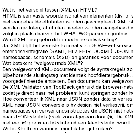
Wat is het verschil tussen XML en HTML?
HTML is een vaste woordenschat van elementen (div, p, s
niet-aangehaalde attributen worden geaccepteerd. XML stel
worden gesloten, attributen moeten worden aangehaald
volgt in plaats daarvan het WHATWG-parseeralgoritme.
Wordt XML nog gebruikt in moderne ontwikkeling?
Ja. XML blijft het vereiste formaat voor SOAP-webservic
enterprise-integratie (SAML, HL7 FHIR, OOXML). JSON h
namespaces, schema's (XSD) en garanties voor documentvo
Wat betekent "welgevormde XML"?
Een welgevormd XML-document volgt de syntaxregels zoals
bijbehorende sluitingstag met identiek hoofdlettergebruik
voorgedefinieerde entiteiten. Een document kan welgevorm
De XML Validator van ToolDeck gebruikt de browser-nati
zodat je direct naar het probleem kunt springen zonder h
Hoe converteer ik XML naar JSON zonder data te verlie
XML-naar-JSON-conversie is by design niet verliesvrij, 
namespaces en verwerkingsinstructies die JSON niet nati
naar JSON-sleutels (vaak voorafgegaan door @). De XML
met een @-prefix en tekstinhoud een #text-sleutel wordt.
Wat is XPath en wanneer moet ik het gebruiken?