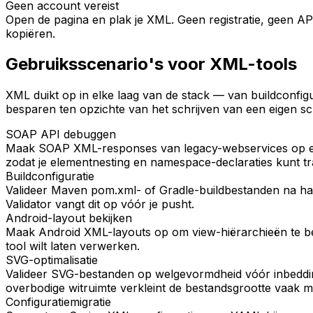
Geen account vereist
Open de pagina en plak je XML. Geen registratie, geen API-
kopiëren.
Gebruiksscenario's voor XML-tools
XML duikt op in elke laag van de stack — van buildconfigur
besparen ten opzichte van het schrijven van een eigen scr
SOAP API debuggen
Maak SOAP XML-responses van legacy-webservices op en 
zodat je elementnesting en namespace-declaraties kunt tr
Buildconfiguratie
Valideer Maven pom.xml- of Gradle-buildbestanden na han
Validator vangt dit op vóór je pusht.
Android-layout bekijken
Maak Android XML-layouts op om view-hiërarchieën te bek
tool wilt laten verwerken.
SVG-optimalisatie
Valideer SVG-bestanden op welgevormdheid vóór inbeddi
overbodige witruimte verkleint de bestandsgrootte vaak 
Configuratiemigratie