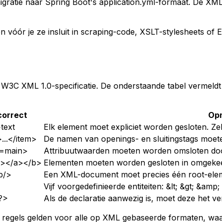
igratie naar Spring Boot's application.yml-formaat. De X
ór je ze insluit in scraping-code, XSLT-stylesheets of ETL
W3C XML 1.0-specificatie. De onderstaande tabel vermeldt 
correct
Op
text
Elk element moet expliciet worden gesloten. Zel
...</item>
De namen van openings- en sluitingstags moete
d=main>
Attribuutwaarden moeten worden omsloten doo
></a></b>
Elementen moeten worden gesloten in omgekee
b/>
Een XML-document moet precies één root-eleme
Vijf voorgedefinieerde entiteiten: &lt; &gt; &am
?>
Als de declaratie aanwezig is, moet deze het ve
Deze regels gelden voor alle op XML gebaseerde formaten,