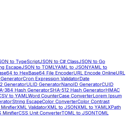
SON to TypeScript
JSON to C# Class
JSON to Go
ng Escape
JSON to TOML
YAML to JSON
YAML to
ase64 to Hex
Base64 File Encoder
URL Encode Online
URL
 Generator
Cron Expression Validator
Date
2 Generator
ULID Generator
NanoID Generator
CUID
A-384 Hash Generator
SHA-512 Hash Generator
HMAC
CSV to YAML
Word Counter
Case Converter
Lorem Ipsum
erator
String Escape
Color Converter
Color Contrast
Minifier
XML Validator
XML to JSON
XML to YAML
XPath
 Minifier
CSS Unit Converter
TOML to JSON
TOML