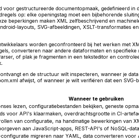
or gestructureerde documentopmaak, gedefinieerd in de XML
regels op: elke openingstag moet een bijbehorende sluiti
eze beperkingen maken XML zelfbeschrijvend en machinelee
roid-layouts, SVG-afbeeldingen, XSLT-transformaties en c
ntwikkelaars worden geconfronteerd bij het werken met X
els, converteren naar andere dataformaten en specifieke n
arser, of plak je fragmenten in een teksteditor en controle
k.
tvangt en de structuur wilt inspecteren, wanneer je data
m.xml afwijst, of wanneer je wilt verifiëren dat een SVG-b
Wanneer te gebruiken
ses lezen, configuratiebestanden bekijken, geneste opm
s voor API's klaarmaken, overdrachtsgrootte in CI-artef
trollen van configuratie, na handmatige bewerkingen van X
oorgeven aan JavaScript-apps, REST-API's of NoSQL-dat
configuratie migreren naar YAML, data converteren voor 