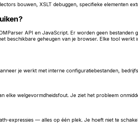
lectors bouwen, XSLT debuggen, specifieke elementen ex
uiken?
 DOMParser API en JavaScript. Er worden geen bestanden g
 het beschikbare geheugen van je browser. Elke tool werk
wanneer je werkt met interne configuratiebestanden, bedri
 elke welgevormdheidsfout. Je ziet het probleem onmiddelli
xpressies — alles op één plek. Je hoeft niet te schakelen