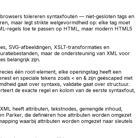
browsers tolereren syntaxfouten — niet-gesloten tags en
ëren, maar legt strikte welgevormdheid op: elke tag moet
 XML-regels toe te passen op HTML, maar modern HTML5
ties, SVG-afbeeldingen, XSLT-transformaties en
uratiebestanden, maar de ondersteuning van XML voor
 belangrijk zijn.
recies één root-element, elke openingstag heeft een
genest en speciale tekens zoals < en & zijn geëscaped met
heid gaat over syntaxis, validatie gaat over structuur.
eert de exacte regel en kolom van de eerste syntaxfout,
 XML heeft attributen, tekstnodes, gemengde inhoud,
en Parker, die definiëren hoe attributen worden omgezet
pping waarbij attributen worden omgezet naar sleutels