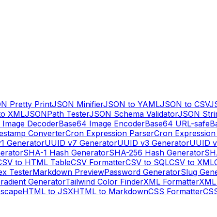
N Pretty Print
JSON Minifier
JSON to YAML
JSON to CSV
J
to XML
JSONPath Tester
JSON Schema Validator
JSON Stri
 Image Decoder
Base64 Image Encoder
Base64 URL-safe
B
estamp Converter
Cron Expression Parser
Cron Expression
1 Generator
UUID v7 Generator
UUID v3 Generator
UUID v
erator
SHA-1 Hash Generator
SHA-256 Hash Generator
SH
CSV to HTML Table
CSV Formatter
CSV to SQL
CSV to XML
ex Tester
Markdown Preview
Password Generator
Slug Gen
radient Generator
Tailwind Color Finder
XML Formatter
XML 
escape
HTML to JSX
HTML to Markdown
CSS Formatter
CSS