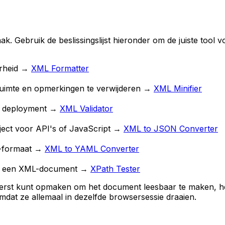
. Gebruik de beslissingslijst hieronder om de juiste tool vo
rheid
→
XML Formatter
ruimte en opmerkingen te verwijderen
→
XML Minifier
r deployment
→
XML Validator
ect voor API's of JavaScript
→
XML to JSON Converter
-formaat
→
XML to YAML Converter
uit een XML-document
→
XPath Tester
 eerst kunt opmaken om het document leesbaar te maken, h
mdat ze allemaal in dezelfde browsersessie draaien.