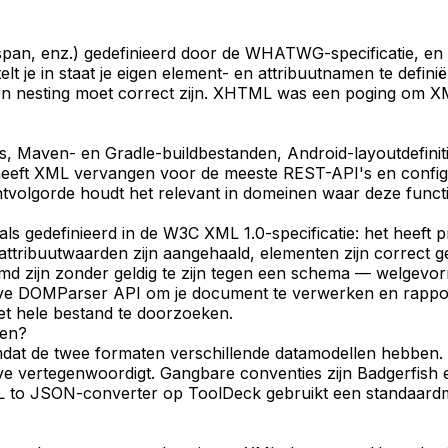
pan, enz.) gedefinieerd door de WHATWG-specificatie, en 
t je in staat je eigen element- en attribuutnamen te defini
 en nesting moet correct zijn. XHTML was een poging om
es, Maven- en Gradle-buildbestanden, Android-layoutdefini
eeft XML vervangen voor de meeste REST-API's en config
lgorde houdt het relevant in domeinen waar deze functies
 gedefinieerd in de W3C XML 1.0-specificatie: het heeft p
, attribuutwaarden zijn aangehaald, elementen zijn correct 
d zijn zonder geldig te zijn tegen een schema — welgevormd
ve DOMParser API om je document te verwerken en rapport
et hele bestand te doorzoeken.
zen?
omdat de twee formaten verschillende datamodellen hebben.
ve vertegenwoordigt. Gangbare conventies zijn Badgerfish 
 to JSON-converter op ToolDeck gebruikt een standaardma