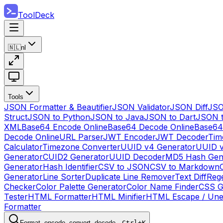
ToolDeck
🇳🇱
nl
Tools
JSON Formatter & Beautifier
JSON Validator
JSON Diff
JSO
Struct
JSON to Python
JSON to Java
JSON to Dart
JSON 
XML
Base64 Encode Online
Base64 Decode Online
Base64
Decode Online
URL Parser
JWT Encoder
JWT Decoder
Tim
Calculator
Timezone Converter
UUID v4 Generator
UUID v
Generator
CUID2 Generator
UUID Decoder
MD5 Hash Gen
Generator
Hash Identifier
CSV to JSON
CSV to Markdown
Generator
Line Sorter
Duplicate Line Remover
Text Diff
Reg
Checker
Color Palette Generator
Color Name Finder
CSS G
Tester
HTML Formatter
HTML Minifier
HTML Escape / Un
Formatter
Format, encode, convert, decode…
Ctrl+K