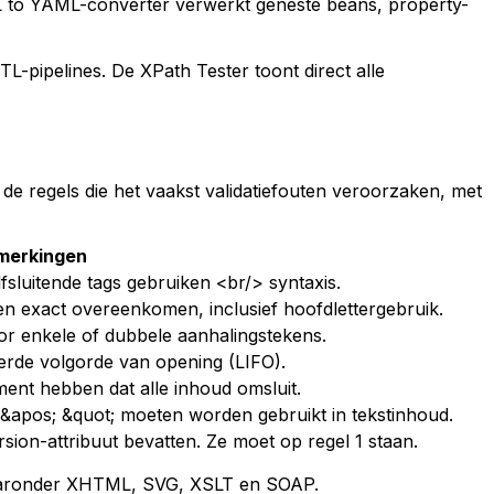
ML to YAML-converter verwerkt geneste beans, property-
-pipelines. De XPath Tester toont direct alle
de regels die het vaakst validatiefouten veroorzaken, met
merkingen
fsluitende tags gebruiken <br/> syntaxis.
n exact overeenkomen, inclusief hoofdlettergebruik.
r enkele of dubbele aanhalingstekens.
rde volgorde van opening (LIFO).
nt hebben dat alle inhoud omsluit.
p; &apos; &quot; moeten worden gebruikt in tekstinhoud.
rsion-attribuut bevatten. Ze moet op regel 1 staan.
 waaronder XHTML, SVG, XSLT en SOAP.