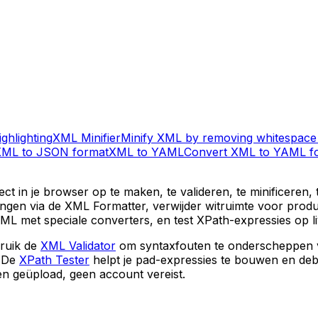
ghlighting
XML Minifier
Minify XML by removing whitespac
XML to JSON format
XML to YAML
Convert XML to YAML f
ect in je browser op te maken, te valideren, te minificere
gen via de XML Formatter, verwijder witruimte voor produ
L met speciale converters, en test XPath-expressies op l
ruik de
XML Validator
om syntaxfouten te onderscheppen 
. De
XPath Tester
helpt je pad-expressies te bouwen en debug
en geüpload, geen account vereist.