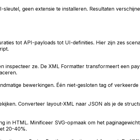
sleutel, geen extensie te installeren. Resultaten verschijn
aties tot API-payloads tot UI-definities. Hier zijn zes sce
ipt.
inspecteer ze. De XML Formatter transformeert een payl
aceren.
dmatige bewerkingen. Één niet-gesloten tag of verkeerde 
ijken. Converteer layout-XML naar JSON als je de structu
ng in HTML. Minificeer SVG-opmaak om het paginagewicht
met 20-40%.