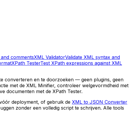
e and comments
XML Validator
Validate XML syntax and
ormat
XPath Tester
Test XPath expressions against XML
n, te converteren en te doorzoeken — geen plugins, geen
ctie met de XML Minifier, controleer welgevormdheid met
ive documenten met de XPath Tester.
vóór deployment, of gebruik de
XML to JSON Converter
gen zonder een volledig script te schrijven. Alle tools