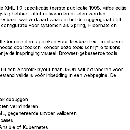
 1.0-specificatie (eerste publicatie 1998, vijfde editie
ngstag hebben, attribuutwaarden moeten worden
sbaar, wat verklaart waarom het de ruggengraat blijft
onfiguratie voor systemen als Spring, Hibernate en
ML-documenten: opmaken voor leesbaarheid, minificeren
odes doorzoeken. Zonder deze tools schrijf je telkens
er je de inspringing visueel. Browser-gebaseerde tools
 uit een Android-layout naar JSON wilt extraheren voor
estand valide is vóór inbedding in een webpagina. De
aak debuggen
acten verminderen
ML, gegenereerde uitvoer valideren
abases
Ansible of Kubernetes