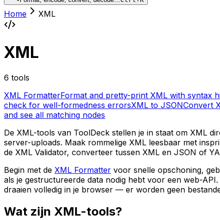
Home
XML
XML
6 tools
XML Formatter
Format and pretty-print XML with syntax hi
check for well-formedness errors
XML to JSON
Convert 
and see all matching nodes
De XML-tools van ToolDeck stellen je in staat om XML dir
server-uploads. Maak rommelige XML leesbaar met insprin
de XML Validator, converteer tussen XML en JSON of YAM
Begin met de
XML Formatter
voor snelle opschoning, geb
als je gestructureerde data nodig hebt voor een web-API
draaien volledig in je browser — er worden geen bestand
Wat zijn XML-tools?