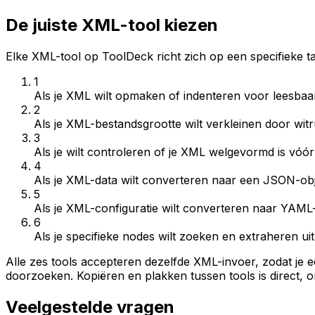
De juiste XML-tool kiezen
Elke XML-tool op ToolDeck richt zich op een specifieke taak
1
Als je
XML wilt opmaken of indenteren voor leesbaa
2
Als je
XML-bestandsgrootte wilt verkleinen door wit
3
Als je
wilt controleren of je XML welgevormd is vóó
4
Als je
XML-data wilt converteren naar een JSON-obj
5
Als je
XML-configuratie wilt converteren naar YAML
6
Als je
specifieke nodes wilt zoeken en extraheren 
Alle zes tools accepteren dezelfde XML-invoer, zodat je
doorzoeken. Kopiëren en plakken tussen tools is direct, o
Veelgestelde vragen