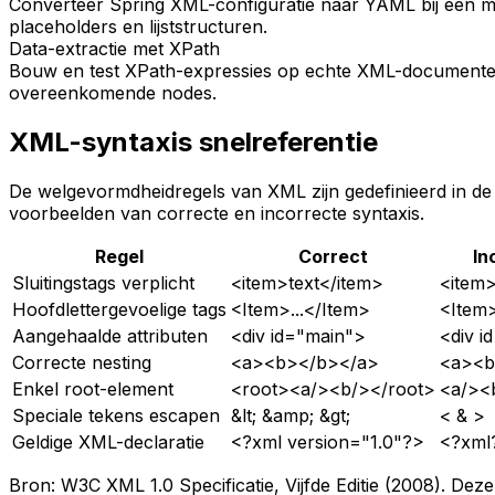
Converteer Spring XML-configuratie naar YAML bij een m
placeholders en lijststructuren.
Data-extractie met XPath
Bouw en test XPath-expressies op echte XML-documenten vó
overeenkomende nodes.
XML-syntaxis snelreferentie
De welgevormdheidregels van XML zijn gedefinieerd in de 
voorbeelden van correcte en incorrecte syntaxis.
Regel
Correct
In
Sluitingstags verplicht
<item>text</item>
<item>
Hoofdlettergevoelige tags
<Item>...</Item>
<Item>
Aangehaalde attributen
<div id="main">
<div i
Correcte nesting
<a><b></b></a>
<a><b
Enkel root-element
<root><a/><b/></root>
<a/><
Speciale tekens escapen
&lt; &amp; &gt;
< & >
Geldige XML-declaratie
<?xml version="1.0"?>
<?xml
Bron: W3C XML 1.0 Specificatie, Vijfde Editie (2008). 