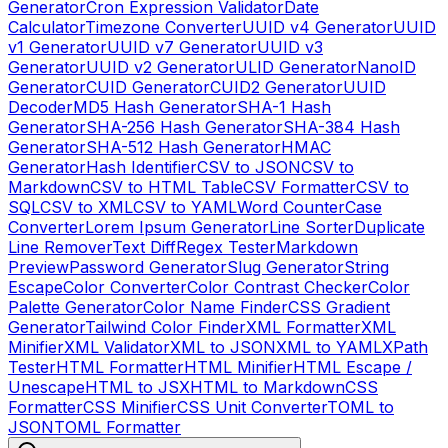
Generator
Cron Expression Validator
Date
Calculator
Timezone Converter
UUID v4 Generator
UUID
v1 Generator
UUID v7 Generator
UUID v3
Generator
UUID v2 Generator
ULID Generator
NanoID
Generator
CUID Generator
CUID2 Generator
UUID
Decoder
MD5 Hash Generator
SHA-1 Hash
Generator
SHA-256 Hash Generator
SHA-384 Hash
Generator
SHA-512 Hash Generator
HMAC
Generator
Hash Identifier
CSV to JSON
CSV to
Markdown
CSV to HTML Table
CSV Formatter
CSV to
SQL
CSV to XML
CSV to YAML
Word Counter
Case
Converter
Lorem Ipsum Generator
Line Sorter
Duplicate
Line Remover
Text Diff
Regex Tester
Markdown
Preview
Password Generator
Slug Generator
String
Escape
Color Converter
Color Contrast Checker
Color
Palette Generator
Color Name Finder
CSS Gradient
Generator
Tailwind Color Finder
XML Formatter
XML
Minifier
XML Validator
XML to JSON
XML to YAML
XPath
Tester
HTML Formatter
HTML Minifier
HTML Escape /
Unescape
HTML to JSX
HTML to Markdown
CSS
Formatter
CSS Minifier
CSS Unit Converter
TOML to
JSON
TOML Formatter