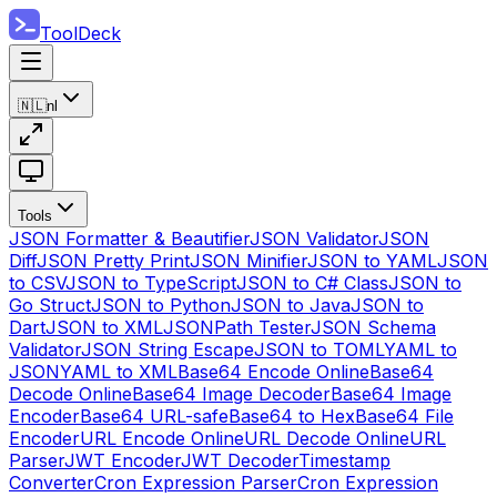
ToolDeck
🇳🇱
nl
Tools
JSON Formatter & Beautifier
JSON Validator
JSON
Diff
JSON Pretty Print
JSON Minifier
JSON to YAML
JSON
to CSV
JSON to TypeScript
JSON to C# Class
JSON to
Go Struct
JSON to Python
JSON to Java
JSON to
Dart
JSON to XML
JSONPath Tester
JSON Schema
Validator
JSON String Escape
JSON to TOML
YAML to
JSON
YAML to XML
Base64 Encode Online
Base64
Decode Online
Base64 Image Decoder
Base64 Image
Encoder
Base64 URL-safe
Base64 to Hex
Base64 File
Encoder
URL Encode Online
URL Decode Online
URL
Parser
JWT Encoder
JWT Decoder
Timestamp
Converter
Cron Expression Parser
Cron Expression