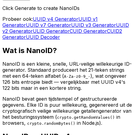
Click Generate to create NanoIDs
Probeer ook:
UUID v4 Generator
UUID v1
Generator
UUID v7 Generator
UUID v3 Generator
UUID
v2 Generator
ULID Generator
CUID Generator
CUID2
Generator
UUID Decoder
Wat is NanoID?
NanoID is een kleine, snelle, URL-veilige willekeurige ID-
generator. Standaard produceert het 21-teken strings
met een 64-teken alfabet (
), wat ongeveer
A-Za-z0-9_-
126 bits entropie biedt — vergelijkbaar met UUID v4's
122 bits maar in een kortere string.
NanoID bevat geen tijdstempel of gestructureerde
gegevens. Elke ID is puur willekeurig, gegenereerd uit de
cryptografisch veilige willekeurige getallengenerator van
het besturingssysteem (
in
crypto.getRandomValues()
browsers,
in Node.js).
crypto.randomBytes()