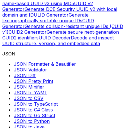
name-based UUID v3 using MD5
UUID v2
Generator
Generate DCE Security UUID v2 with local
domain and ID
ULID Generator
Generate
lexicographically sortable unique IDs
CUID
Generator
Generate collision-resistant unique IDs (CUID
v1)
CUID2 Generator
Generate secure next-generation
CUID2 identifiers
UUID Decoder
Decode and inspect
UUID structure, version, and embedded data
JSON
JSON Formatter & Beautifier
JSON Validator
JSON Diff
JSON Pretty Print
JSON Minifier
JSON to YAML
JSON to CSV
JSON to TypeScript
JSON to C# Class
JSON to Go Struct
JSON to Python
JSON to Java