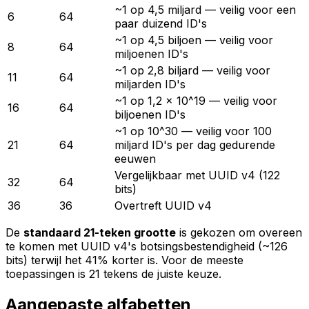
~1 op 4,5 miljard — veilig voor een
6
64
paar duizend ID's
~1 op 4,5 biljoen — veilig voor
8
64
miljoenen ID's
~1 op 2,8 biljard — veilig voor
11
64
miljarden ID's
~1 op 1,2 × 10^19 — veilig voor
16
64
biljoenen ID's
~1 op 10^30 — veilig voor 100
21
64
miljard ID's per dag gedurende
eeuwen
Vergelijkbaar met UUID v4 (122
32
64
bits)
36
36
Overtreft UUID v4
De
standaard 21-teken grootte
is gekozen om overeen
te komen met UUID v4's botsingsbestendigheid (~126
bits) terwijl het 41% korter is. Voor de meeste
toepassingen is 21 tekens de juiste keuze.
Aangepaste alfabetten