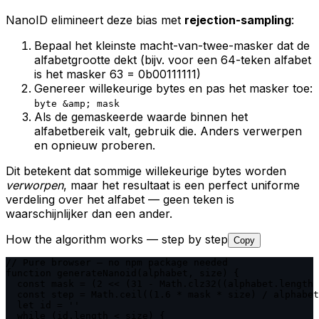
NanoID elimineert deze bias met
rejection-sampling
:
Bepaal het kleinste macht-van-twee-masker dat de
alfabetgrootte dekt (bijv. voor een 64-teken alfabet
is het masker 63 = 0b00111111)
Genereer willekeurige bytes en pas het masker toe:
byte &amp; mask
Als de gemaskeerde waarde binnen het
alfabetbereik valt, gebruik die. Anders verwerpen
en opnieuw proberen.
Dit betekent dat sommige willekeurige bytes worden
verworpen
, maar het resultaat is een perfect uniforme
verdeling over het alfabet — geen teken is
waarschijnlijker dan een ander.
How the algorithm works — step by step
Copy
// Pure browser — no npm package needed

function generateNanoid(alphabet, size) {

  const mask = (2 << (31 - Math.clz32((alphabet.length 
  const step = Math.ceil((1.6 * mask * size) / alphabet
  let id = ''

  while (id.length < size) {
