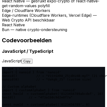
React Native — gebruikt expo-crypto of react-native-
get-random-values polyfill
Edge / Cloudflare Workers
Edge-runtimes (Cloudflare Workers, Vercel Edge) —
Web Crypto API beschikbaar
React Native
Bun — native crypto-ondersteuning
Codevoorbeelden
JavaScript / TypeScript
JavaScript
Copy
// npm i nanoid

import { nanoid } from 'nanoid'

nanoid()          // → "V1StGXR8_Z5jdHi6B-myT" (21 char
nanoid(8)         // → "Uakgb_J5" (custom size)

// Custom alphabet

import { customAlphabet } from 'nanoid'

const hexId  = customAlphabet('0123456789abcdef', 16)

hexId()       // → "4f3a1b8c9d2e0f7a"

const numId  = customAlphabet('0123456789', 8)
