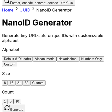
Format, encode, convert, decode…
Ctrl+K
Home
UUID
NanoID Generator
NanoID Generator
Generate tiny URL-safe unique IDs with customizable
alphabet
Alphabet
Default (URL-safe)
Alphanumeric
Hexadecimal
Numbers Only
Custom
Size
8
16
21
32
Custom
Count
1
5
10
Generate