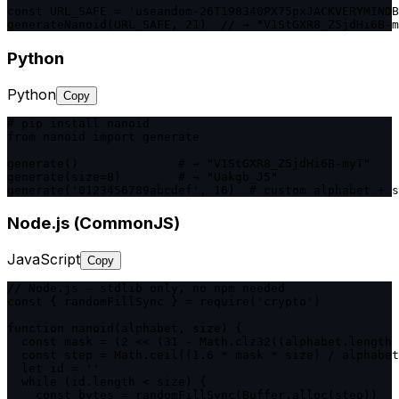
const URL_SAFE = 'useandom-26T198340PX75pxJACKVERYMINDB
generateNanoid(URL_SAFE, 21)  // → "V1StGXR8_Z5jdHi6B-m
Python
Python
Copy
# pip install nanoid

from nanoid import generate

generate()              # → "V1StGXR8_Z5jdHi6B-myT"

generate(size=8)        # → "Uakgb_J5"

generate('0123456789abcdef', 16)  # custom alphabet + s
Node.js (CommonJS)
JavaScript
Copy
// Node.js — stdlib only, no npm needed

const { randomFillSync } = require('crypto')

function nanoid(alphabet, size) {

  const mask = (2 << (31 - Math.clz32((alphabet.length 
  const step = Math.ceil((1.6 * mask * size) / alphabet
  let id = ''

  while (id.length < size) {

    const bytes = randomFillSync(Buffer.alloc(step))
