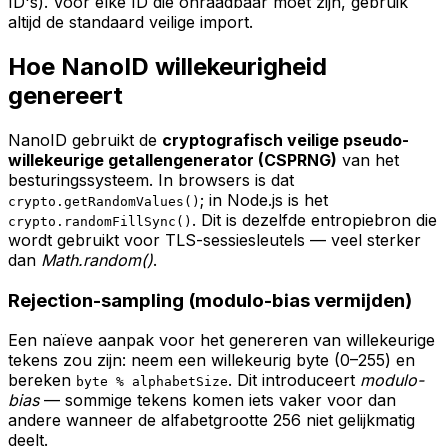
ID's). Voor elke ID die onraadbaar moet zijn, gebruik
altijd de standaard veilige import.
Hoe NanoID willekeurigheid
genereert
NanoID gebruikt de
cryptografisch veilige pseudo-
willekeurige getallengenerator (CSPRNG)
van het
besturingssysteem. In browsers is dat
; in Node.js is het
crypto.getRandomValues()
. Dit is dezelfde entropiebron die
crypto.randomFillSync()
wordt gebruikt voor TLS-sessiesleutels — veel sterker
dan
Math.random()
.
Rejection-sampling (modulo-bias vermijden)
Een naïeve aanpak voor het genereren van willekeurige
tekens zou zijn: neem een willekeurig byte (0–255) en
bereken
. Dit introduceert
modulo-
byte % alphabetSize
bias
— sommige tekens komen iets vaker voor dan
andere wanneer de alfabetgrootte 256 niet gelijkmatig
deelt.