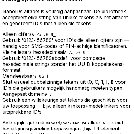
NanoIDs alfabet is volledig aanpasbaar. De bibliotheek
accepteert elke string van unieke tekens als het alfabet
en genereert ID's met alleen die tekens:
Alleen cijfers
A-Za-z0-9_-
Gebruik '0123456789' voor ID's die alleen cijfers zijn —
handig voor SMS-codes of PIN-achtige identificatoren.
Kleine letters hexadecimaal
A-Za-z0-9
Gebruik '0123456789abcdef' voor compacte
hexadecimale strings zonder het UUID koppeltekens-
formaat.
Mensleesbaar
0-9a-f
Sluit visueel dubbelzinnige tekens uit (0, O, 1, I, l) voor
ID's die gebruikers mogelijk handmatig moeten typen.
Aangepast domein
0-9
Gebruik een willekeurige set tekens die geschikt is voor
uw toepassing — bijv. alleen klinkers+medeklinkers voor
uitsprekbare ID's.
Belangrijk: gebruik
alleen voor niet-
nanoid/non-secure
beveiligingsgevoelige toepassingen (bijv. UI-element-