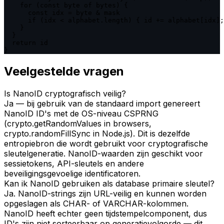
    for (const byte of bytes) {

      const idx = byte & mask

      if (idx < alphabet.length) { id += alphabet[idx];
    }

  }

  return id

}
Veelgestelde vragen
Is NanoID cryptografisch veilig?
Ja — bij gebruik van de standaard import genereert
NanoID ID's met de OS-niveau CSPRNG
(crypto.getRandomValues in browsers,
crypto.randomFillSync in Node.js). Dit is dezelfde
entropiebron die wordt gebruikt voor cryptografische
sleutelgeneratie. NanoID-waarden zijn geschikt voor
sessietokens, API-sleutels en andere
beveiligingsgevoelige identificatoren.
Kan ik NanoID gebruiken als database primaire sleutel?
Ja. NanoID-strings zijn URL-veilig en kunnen worden
opgeslagen als CHAR- of VARCHAR-kolommen.
NanoID heeft echter geen tijdstempelcomponent, dus
ID's zijn niet sorteerbaar op generatievolgorde — dit