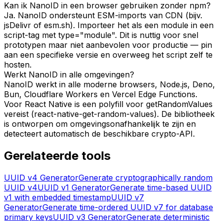
Kan ik NanoID in een browser gebruiken zonder npm?
Ja. NanoID ondersteunt ESM-imports van CDN (bijv.
jsDelivr of esm.sh). Importeer het als een module in een
script-tag met type="module". Dit is nuttig voor snel
prototypen maar niet aanbevolen voor productie — pin
aan een specifieke versie en overweeg het script zelf te
hosten.
Werkt NanoID in alle omgevingen?
NanoID werkt in alle moderne browsers, Node.js, Deno,
Bun, Cloudflare Workers en Vercel Edge Functions.
Voor React Native is een polyfill voor getRandomValues
vereist (react-native-get-random-values). De bibliotheek
is ontworpen om omgevingsonafhankelijk te zijn en
detecteert automatisch de beschikbare crypto-API.
Gerelateerde tools
UUID v4 Generator
Generate cryptographically random
UUID v4
UUID v1 Generator
Generate time-based UUID
v1 with embedded timestamp
UUID v7
Generator
Generate time-ordered UUID v7 for database
primary keys
UUID v3 Generator
Generate deterministic