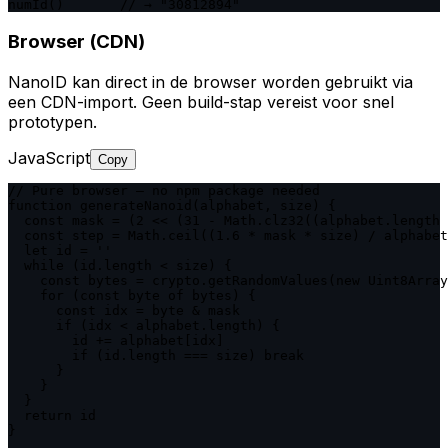
numId()       // → "30812894"
Browser (CDN)
NanoID kan direct in de browser worden gebruikt via
een CDN-import. Geen build-stap vereist voor snel
prototypen.
JavaScript
Copy
// Pure browser — no npm package needed

function generateNanoid(alphabet, size) {

  const mask = (2 << (31 - Math.clz32((alphabet.length 
  const step = Math.ceil((1.6 * mask * size) / alphabet
  let id = ''

  while (id.length < size) {

    const bytes = crypto.getRandomValues(new Uint8Array
    for (const byte of bytes) {

      const idx = byte & mask

      if (idx < alphabet.length) {

        id += alphabet[idx]

        if (id.length === size) break

      }

    }

  }

  return id

}
