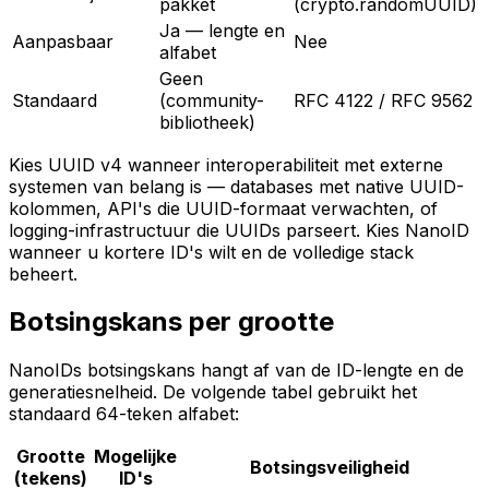
pakket
(crypto.randomUUID)
Ja — lengte en
Aanpasbaar
Nee
alfabet
Geen
Standaard
(community-
RFC 4122 / RFC 9562
bibliotheek)
Kies UUID v4 wanneer interoperabiliteit met externe
systemen van belang is — databases met native UUID-
kolommen, API's die UUID-formaat verwachten, of
logging-infrastructuur die UUIDs parseert. Kies NanoID
wanneer u kortere ID's wilt en de volledige stack
beheert.
Botsingskans per grootte
NanoIDs botsingskans hangt af van de ID-lengte en de
generatiesnelheid. De volgende tabel gebruikt het
standaard 64-teken alfabet:
Grootte
Mogelijke
Botsingsveiligheid
(tekens)
ID's