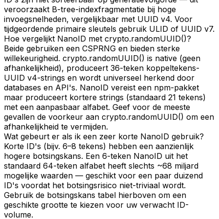
veroorzaakt B-tree-indexfragmentatie bij hoge
invoegsnelheden, vergelijkbaar met UUID v4. Voor
tijdgeordende primaire sleutels gebruik ULID of UUID v7.
Hoe vergelijkt NanoID met crypto.randomUUID()?
Beide gebruiken een CSPRNG en bieden sterke
willekeurigheid. crypto.randomUUID() is native (geen
afhankelijkheid), produceert 36-teken koppeltekens-
UUID v4-strings en wordt universeel herkend door
databases en API's. NanoID vereist een npm-pakket
maar produceert kortere strings (standaard 21 tekens)
met een aanpasbaar alfabet. Geef voor de meeste
gevallen de voorkeur aan crypto.randomUUID() om een
afhankelijkheid te vermijden.
Wat gebeurt er als ik een zeer korte NanoID gebruik?
Korte ID's (bijv. 6–8 tekens) hebben een aanzienlijk
hogere botsingskans. Een 6-teken NanoID uit het
standaard 64-teken alfabet heeft slechts ~68 miljard
mogelijke waarden — geschikt voor een paar duizend
ID's voordat het botsingsrisico niet-triviaal wordt.
Gebruik de botsingskans tabel hierboven om een
geschikte grootte te kiezen voor uw verwacht ID-
volume.