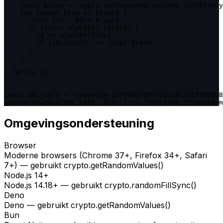
    const bytes = crypto.getRandomValues(new Uint8Array
    for (const byte of bytes) {

      const idx = byte & mask

      if (idx < alphabet.length) {

        id += alphabet[idx]

        if (id.length === size) break

      }

    }

  }

  return id

}

const URL_SAFE = 'useandom-26T198340PX75pxJACKVERYMINDB
generateNanoid(URL_SAFE, 21)  // → "V1StGXR8_Z5jdHi6B-m
Omgevingsondersteuning
Browser
Moderne browsers (Chrome 37+, Firefox 34+, Safari
7+) — gebruikt crypto.getRandomValues()
Node.js 14+
Node.js 14.18+ — gebruikt crypto.randomFillSync()
Deno
Deno — gebruikt crypto.getRandomValues()
Bun