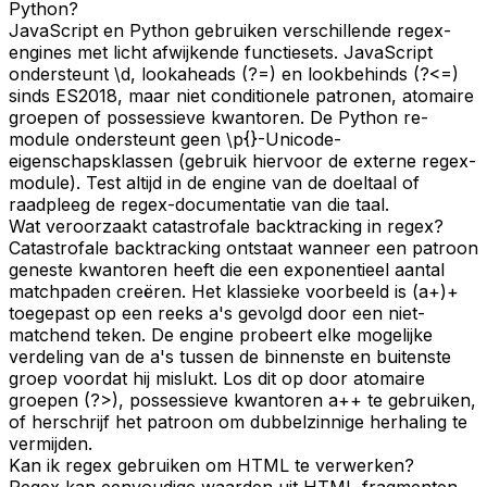
Python?
JavaScript en Python gebruiken verschillende regex-
engines met licht afwijkende functiesets. JavaScript
ondersteunt \d, lookaheads (?=) en lookbehinds (?<=)
sinds ES2018, maar niet conditionele patronen, atomaire
groepen of possessieve kwantoren. De Python re-
module ondersteunt geen \p{}-Unicode-
eigenschapsklassen (gebruik hiervoor de externe regex-
module). Test altijd in de engine van de doeltaal of
raadpleeg de regex-documentatie van die taal.
Wat veroorzaakt catastrofale backtracking in regex?
Catastrofale backtracking ontstaat wanneer een patroon
geneste kwantoren heeft die een exponentieel aantal
matchpaden creëren. Het klassieke voorbeeld is (a+)+
toegepast op een reeks a's gevolgd door een niet-
matchend teken. De engine probeert elke mogelijke
verdeling van de a's tussen de binnenste en buitenste
groep voordat hij mislukt. Los dit op door atomaire
groepen (?>), possessieve kwantoren a++ te gebruiken,
of herschrijf het patroon om dubbelzinnige herhaling te
vermijden.
Kan ik regex gebruiken om HTML te verwerken?
Regex kan eenvoudige waarden uit HTML-fragmenten