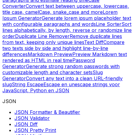
paragraphs and estimate reading time
Case
Converter
Convert text between uppercase, lowercase,
title case, camelCase, snake_case and more
Lorem
Ipsum Generator
Generate lorem ipsum placeholder text
with configurable paragraphs and words
Line Sorter
Sort
lines alphabetically, by length, reverse or randomize line
order
Duplicate Line Remover
Remove duplicate lines
from text, keeping only unique lines
Text Diff
Compare
two texts side by side and highlight line-by-line
differences
Markdown Preview
Preview Markdown text
rendered as HTML in real time
Password
Generator
Generate strong random passwords with
customizable length and character sets
Slug
Generator
Convert any text into a clean URL-friendly
slug
String Escape
Escape en unescape strings voor
JavaScript, Python en JSON
JSON
JSON Formatter & Beautifier
JSON Validator
JSON Diff
JSON Pretty Print