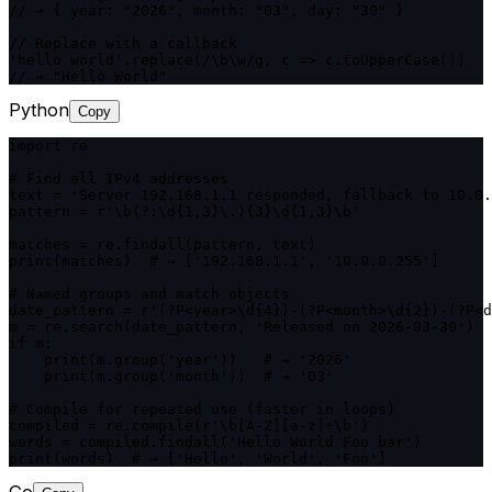
// → { year: "2026", month: "03", day: "30" }

// Replace with a callback

'hello world'.replace(/\b\w/g, c => c.toUpperCase())

// → "Hello World"
Python
Copy
import re

# Find all IPv4 addresses

text = 'Server 192.168.1.1 responded, fallback to 10.0.
pattern = r'\b(?:\d{1,3}\.){3}\d{1,3}\b'

matches = re.findall(pattern, text)

print(matches)  # → ['192.168.1.1', '10.0.0.255']

# Named groups and match objects

date_pattern = r'(?P<year>\d{4})-(?P<month>\d{2})-(?P<d
m = re.search(date_pattern, 'Released on 2026-03-30')

if m:

    print(m.group('year'))   # → '2026'

    print(m.group('month'))  # → '03'

# Compile for repeated use (faster in loops)

compiled = re.compile(r'\b[A-Z][a-z]+\b')

words = compiled.findall('Hello World Foo bar')

print(words)  # → ['Hello', 'World', 'Foo']
Go