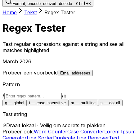
Format, encode, convert, decode…
Ctrl+K
Home
Tekst
Regex Tester
Regex Tester
Test regular expressions against a string and see all
matches highlighted
March 2026
Probeer een voorbeeld
Email addresses
Pattern
/
/
g
g
—
global
i
—
case insensitive
m
—
multiline
s
—
dot all
Test string
Draait lokaal · Veilig om secrets te plakken
Probeer ook:
Word Counter
Case Converter
Lorem Ipsum
Generator
Line Sorter
Duplicate Line Remover
Text