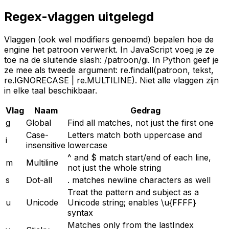
Regex-vlaggen uitgelegd
Vlaggen (ook wel modifiers genoemd) bepalen hoe de
engine het patroon verwerkt. In JavaScript voeg je ze
toe na de sluitende slash: /patroon/gi. In Python geef je
ze mee als tweede argument: re.findall(patroon, tekst,
re.IGNORECASE | re.MULTILINE). Niet alle vlaggen zijn
in elke taal beschikbaar.
Vlag
Naam
Gedrag
g
Global
Find all matches, not just the first one
Case-
Letters match both uppercase and
i
insensitive
lowercase
^ and $ match start/end of each line,
m
Multiline
not just the whole string
s
Dot-all
. matches newline characters as well
Treat the pattern and subject as a
u
Unicode
Unicode string; enables \u{FFFF}
syntax
Matches only from the lastIndex