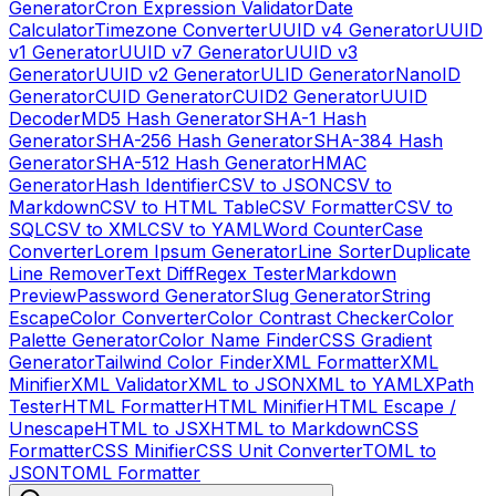
Generator
Cron Expression Validator
Date
Calculator
Timezone Converter
UUID v4 Generator
UUID
v1 Generator
UUID v7 Generator
UUID v3
Generator
UUID v2 Generator
ULID Generator
NanoID
Generator
CUID Generator
CUID2 Generator
UUID
Decoder
MD5 Hash Generator
SHA-1 Hash
Generator
SHA-256 Hash Generator
SHA-384 Hash
Generator
SHA-512 Hash Generator
HMAC
Generator
Hash Identifier
CSV to JSON
CSV to
Markdown
CSV to HTML Table
CSV Formatter
CSV to
SQL
CSV to XML
CSV to YAML
Word Counter
Case
Converter
Lorem Ipsum Generator
Line Sorter
Duplicate
Line Remover
Text Diff
Regex Tester
Markdown
Preview
Password Generator
Slug Generator
String
Escape
Color Converter
Color Contrast Checker
Color
Palette Generator
Color Name Finder
CSS Gradient
Generator
Tailwind Color Finder
XML Formatter
XML
Minifier
XML Validator
XML to JSON
XML to YAML
XPath
Tester
HTML Formatter
HTML Minifier
HTML Escape /
Unescape
HTML to JSX
HTML to Markdown
CSS
Formatter
CSS Minifier
CSS Unit Converter
TOML to
JSON
TOML Formatter