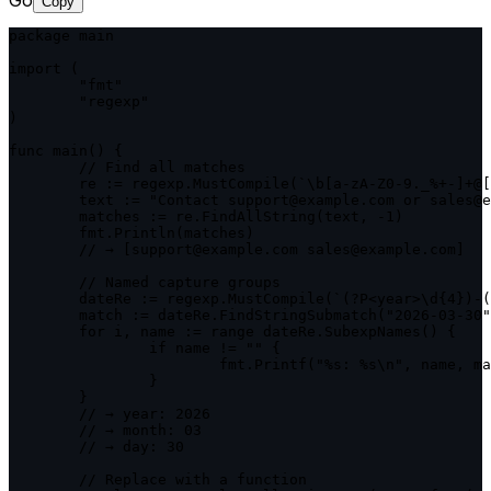
Copy
package main

import (

	"fmt"

	"regexp"

)

func main() {

	// Find all matches

	re := regexp.MustCompile(`\b[a-zA-Z0-9._%+-]+@[a-zA-Z0-9.-]+\.[a-zA-Z]{2,}\b`)

	text := "Contact support@example.com or sales@example.com"

	matches := re.FindAllString(text, -1)

	fmt.Println(matches)

	// → [support@example.com sales@example.com]

	// Named capture groups

	dateRe := regexp.MustCompile(`(?P<year>\d{4})-(?P<month>\d{2})-(?P<day>\d{2})`)

	match := dateRe.FindStringSubmatch("2026-03-30")

	for i, name := range dateRe.SubexpNames() {

		if name != "" {

			fmt.Printf("%s: %s\n", name, match[i])

		}

	}

	// → year: 2026

	// → month: 03

	// → day: 30

	// Replace with a function
