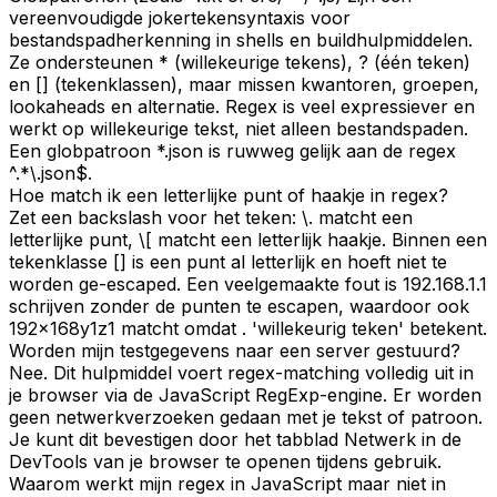
vereenvoudigde jokertekensyntaxis voor
bestandspadherkenning in shells en buildhulpmiddelen.
Ze ondersteunen * (willekeurige tekens), ? (één teken)
en [] (tekenklassen), maar missen kwantoren, groepen,
lookaheads en alternatie. Regex is veel expressiever en
werkt op willekeurige tekst, niet alleen bestandspaden.
Een globpatroon *.json is ruwweg gelijk aan de regex
^.*\.json$.
Hoe match ik een letterlijke punt of haakje in regex?
Zet een backslash voor het teken: \. matcht een
letterlijke punt, \[ matcht een letterlijk haakje. Binnen een
tekenklasse [] is een punt al letterlijk en hoeft niet te
worden ge-escaped. Een veelgemaakte fout is 192.168.1.1
schrijven zonder de punten te escapen, waardoor ook
192x168y1z1 matcht omdat . 'willekeurig teken' betekent.
Worden mijn testgegevens naar een server gestuurd?
Nee. Dit hulpmiddel voert regex-matching volledig uit in
je browser via de JavaScript RegExp-engine. Er worden
geen netwerkverzoeken gedaan met je tekst of patroon.
Je kunt dit bevestigen door het tabblad Netwerk in de
DevTools van je browser te openen tijdens gebruik.
Waarom werkt mijn regex in JavaScript maar niet in