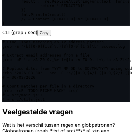
	result := re.ReplaceAllStringFunc(text, func(s string) string {

		return "[REDACTED]"

	})

	fmt.Println(result)

	// → Contact [REDACTED] or [REDACTED]

}
CLI (grep / sed)
Copy
# Find lines matching an IP address pattern

grep -E '\b([0-9]{1,3}\.){3}[0-9]{1,3}\b' access.log

# Extract email addresses from a file

grep -oE '[a-zA-Z0-9._%+-]+@[a-zA-Z0-9.-]+\.[a-zA-Z]{2,
# Replace dates from YYYY-MM-DD to DD/MM/YYYY using sed

echo "2026-03-30" | sed -E 's/([0-9]{4})-([0-9]{2})-([0
# → 30/03/2026

# Count matches per file in a directory

grep -rcE 'TODO|FIXME|HACK' src/

# → src/main.js:3

# → src/utils.js:1
Veelgestelde vragen
Wat is het verschil tussen regex en globpatronen?
Globpatronen (zoals *.txt of src/**/*.js) zijn een