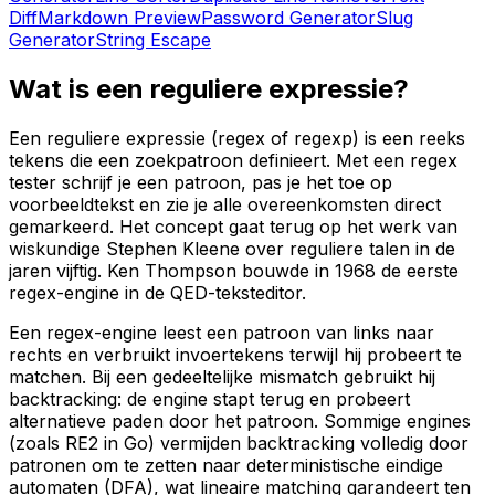
Diff
Markdown Preview
Password Generator
Slug
Generator
String Escape
Wat is een reguliere expressie?
Een reguliere expressie (regex of regexp) is een reeks
tekens die een zoekpatroon definieert. Met een regex
tester schrijf je een patroon, pas je het toe op
voorbeeldtekst en zie je alle overeenkomsten direct
gemarkeerd. Het concept gaat terug op het werk van
wiskundige Stephen Kleene over reguliere talen in de
jaren vijftig. Ken Thompson bouwde in 1968 de eerste
regex-engine in de QED-teksteditor.
Een regex-engine leest een patroon van links naar
rechts en verbruikt invoertekens terwijl hij probeert te
matchen. Bij een gedeeltelijke mismatch gebruikt hij
backtracking: de engine stapt terug en probeert
alternatieve paden door het patroon. Sommige engines
(zoals RE2 in Go) vermijden backtracking volledig door
patronen om te zetten naar deterministische eindige
automaten (DFA), wat lineaire matching garandeert ten