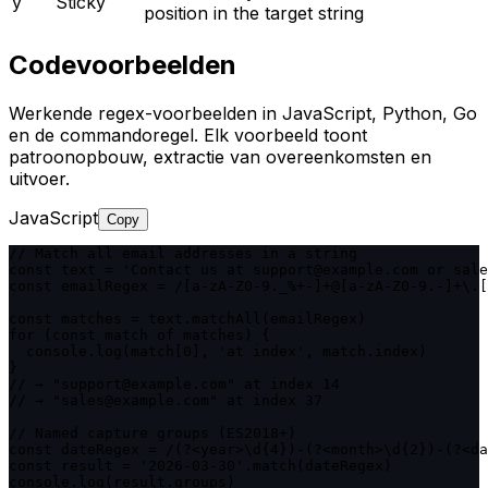
y
Sticky
position in the target string
Codevoorbeelden
Werkende regex-voorbeelden in JavaScript, Python, Go
en de commandoregel. Elk voorbeeld toont
patroonopbouw, extractie van overeenkomsten en
uitvoer.
JavaScript
Copy
// Match all email addresses in a string

const text = 'Contact us at support@example.com or sale
const emailRegex = /[a-zA-Z0-9._%+-]+@[a-zA-Z0-9.-]+\.[
const matches = text.matchAll(emailRegex)

for (const match of matches) {

  console.log(match[0], 'at index', match.index)

}

// → "support@example.com" at index 14

// → "sales@example.com" at index 37

// Named capture groups (ES2018+)

const dateRegex = /(?<year>\d{4})-(?<month>\d{2})-(?<da
const result = '2026-03-30'.match(dateRegex)

console.log(result.groups)
