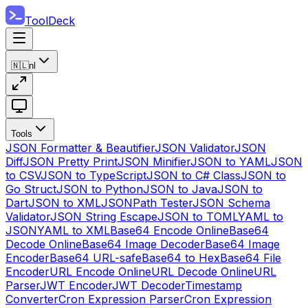
ToolDeck
🇳🇱
nl
Tools
JSON Formatter & Beautifier
JSON Validator
JSON
Diff
JSON Pretty Print
JSON Minifier
JSON to YAML
JSON
to CSV
JSON to TypeScript
JSON to C# Class
JSON to
Go Struct
JSON to Python
JSON to Java
JSON to
Dart
JSON to XML
JSONPath Tester
JSON Schema
Validator
JSON String Escape
JSON to TOML
YAML to
JSON
YAML to XML
Base64 Encode Online
Base64
Decode Online
Base64 Image Decoder
Base64 Image
Encoder
Base64 URL-safe
Base64 to Hex
Base64 File
Encoder
URL Encode Online
URL Decode Online
URL
Parser
JWT Encoder
JWT Decoder
Timestamp
Converter
Cron Expression Parser
Cron Expression