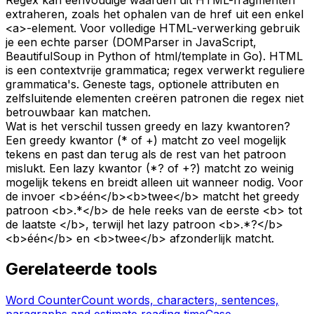
extraheren, zoals het ophalen van de href uit een enkel
<a>-element. Voor volledige HTML-verwerking gebruik
je een echte parser (DOMParser in JavaScript,
BeautifulSoup in Python of html/template in Go). HTML
is een contextvrije grammatica; regex verwerkt reguliere
grammatica's. Geneste tags, optionele attributen en
zelfsluitende elementen creëren patronen die regex niet
betrouwbaar kan matchen.
Wat is het verschil tussen greedy en lazy kwantoren?
Een greedy kwantor (* of +) matcht zo veel mogelijk
tekens en past dan terug als de rest van het patroon
mislukt. Een lazy kwantor (*? of +?) matcht zo weinig
mogelijk tekens en breidt alleen uit wanneer nodig. Voor
de invoer <b>één</b><b>twee</b> matcht het greedy
patroon <b>.*</b> de hele reeks van de eerste <b> tot
de laatste </b>, terwijl het lazy patroon <b>.*?</b>
<b>één</b> en <b>twee</b> afzonderlijk matcht.
Gerelateerde tools
Word Counter
Count words, characters, sentences,