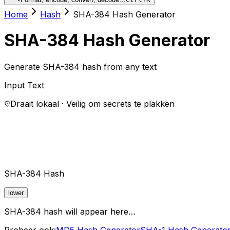
Home
Hash
SHA-384 Hash Generator
SHA-384 Hash Generator
Generate SHA-384 hash from any text
Input Text
Draait lokaal · Veilig om secrets te plakken
SHA-384 Hash
lower
SHA-384 hash will appear here…
Probeer ook:
MD5 Hash Generator
SHA-1 Hash Generato