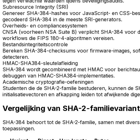
tegen verwachte waarden tijdens beveiligingsaudits.
Subresource Integrity (SRI)
Genereer SHA-384-hashes voor JavaScript- en CSS-bestand
gecodeerd SHA-384 in de meeste SRI-generators.
Overheids- en compliancesystemen
CNSA (voorheen NSA Suite B) verplicht SHA-384 voor de b
workflows die FIPS 180-4-algoritmen vereisen.
Bestandsintegriteitscontrole
Bereken SHA-384-checksums voor firmware-images, softwa
detecteren.
HMAC-SHA384-sleutelafleiding
SHA-384 wordt gecombineerd met HMAC voor berichtauthent
debuggen van HMAC-SHA384-implementaties.
Academische cryptografie-oefeningen
Studenten die de SHA-2-familie bestuderen, kunnen de S
initialisatievectoren en afkapping leiden tot afwijkende dige
Vergelijking van SHA-2-familievarian
SHA-384 behoort tot de SHA-2-familie, samen met diverse 
toepassingen.