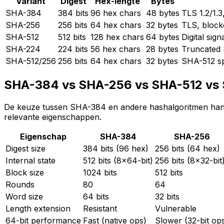
Variant
Digest
Hex-lengte
Bytes
SHA-384
384 bits
96 hex chars
48 bytes
TLS 1.2/1.
SHA-256
256 bits
64 hex chars
32 bytes
TLS, block
SHA-512
512 bits
128 hex chars
64 bytes
Digital sig
SHA-224
224 bits
56 hex chars
28 bytes
Truncated 
SHA-512/256
256 bits
64 hex chars
32 bytes
SHA-512 sp
SHA-384 vs SHA-256 vs SHA-512 vs
De keuze tussen SHA-384 en andere hashalgoritmen hangt 
relevante eigenschappen.
Eigenschap
SHA-384
SHA-256
Digest size
384 bits (96 hex)
256 bits (64 hex)
Internal state
512 bits (8x64-bit)
256 bits (8x32-bit
Block size
1024 bits
512 bits
Rounds
80
64
Word size
64 bits
32 bits
Length extension
Resistant
Vulnerable
64-bit performance
Fast (native ops)
Slower (32-bit op