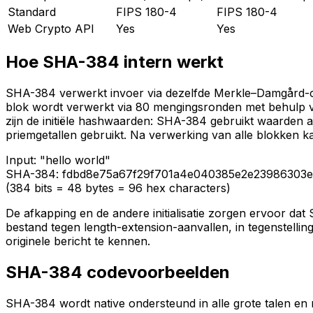
Standard
FIPS 180-4
FIPS 180-4
Web Crypto API
Yes
Yes
Hoe SHA-384 intern werkt
SHA-384 verwerkt invoer via dezelfde Merkle–Damgård-con
blok wordt verwerkt via 80 mengingsronden met behulp va
zijn de initiële hashwaarden: SHA-384 gebruikt waarden a
priemgetallen gebruikt. Na verwerking van alle blokken ka
Input:
"hello world"
SHA-384:
fdbd8e75a67f29f701a4e040385e2e23986303e
(384 bits = 48 bytes = 96 hex characters)
De afkapping en de andere initialisatie zorgen ervoor da
bestand tegen length-extension-aanvallen, in tegenstell
originele bericht te kennen.
SHA-384 codevoorbeelden
SHA-384 wordt native ondersteund in alle grote talen en r