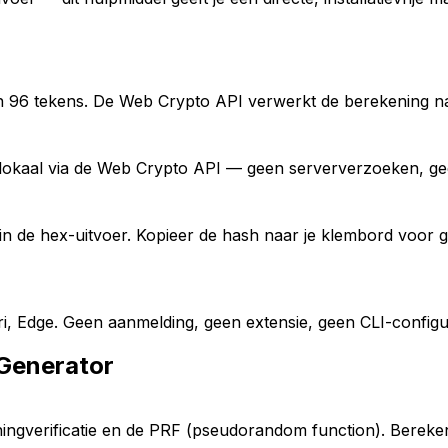
 96 tekens. De Web Crypto API verwerkt de berekening nat
opt lokaal via de Web Crypto API — geen serververzoeken, g
s in de hex-uitvoer. Kopieer de hash naar je klembord voor
 Edge. Geen aanmelding, geen extensie, geen CLI-configura
Generator
ningverificatie en de PRF (pseudorandom function). Bereken