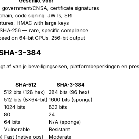
Geschikt voor
3, government/CNSA, certificate signatures
chain, code signing, JWTs, SRI
natures, HMAC with large keys
SHA-256 — rare, specific compliance
eed on 64-bit CPUs, 256-bit output
 SHA-3-384
af van je beveiligingseisen, platformbeperkingen en prest
SHA-512
SHA-3-384
512 bits (128 hex)
384 bits (96 hex)
)
512 bits (8x64-bit)
1600 bits (sponge)
1024 bits
832 bits
80
24
64 bits
N/A (sponge)
Vulnerable
Resistant
s)
Fast (native ops)
Moderate