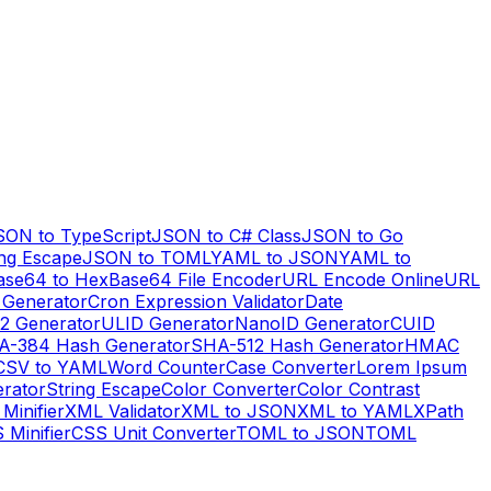
SON to TypeScript
JSON to C# Class
JSON to Go
ng Escape
JSON to TOML
YAML to JSON
YAML to
ase64 to Hex
Base64 File Encoder
URL Encode Online
URL
 Generator
Cron Expression Validator
Date
2 Generator
ULID Generator
NanoID Generator
CUID
A-384 Hash Generator
SHA-512 Hash Generator
HMAC
CSV to YAML
Word Counter
Case Converter
Lorem Ipsum
erator
String Escape
Color Converter
Color Contrast
Minifier
XML Validator
XML to JSON
XML to YAML
XPath
 Minifier
CSS Unit Converter
TOML to JSON
TOML