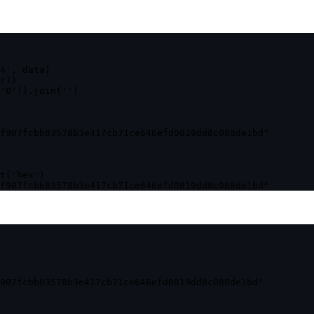
4', data)

r))

'0')).join('')

f907fcbb83578b3e417cb71ce646efd0819dd8c088de1bd"

t('hex')

f907fcbb83578b3e417cb71ce646efd0819dd8c088de1bd"
907fcbb83578b3e417cb71ce646efd0819dd8c088de1bd"
