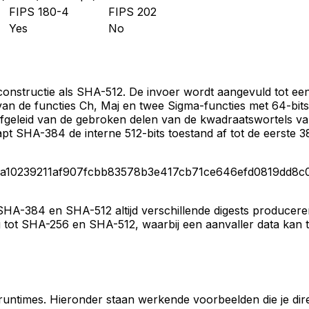
FIPS 180-4
FIPS 202
Yes
No
structie als SHA-512. De invoer wordt aangevuld tot een 
n de functies Ch, Maj en twee Sigma-functies met 64-bits 
fgeleid van de gebroken delen van de kwadraatswortels van
pt SHA-384 de interne 512-bits toestand af tot de eerste 38
a10239211af907fcbb83578b3e417cb71ce646efd0819dd8c
t SHA-384 en SHA-512 altijd verschillende digests produce
ing tot SHA-256 en SHA-512, waarbij een aanvaller data ka
untimes. Hieronder staan werkende voorbeelden die je direc