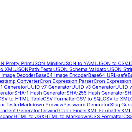
N Pretty Print
JSON Minifier
JSON to YAML
JSON to CSV
J
to XML
JSONPath Tester
JSON Schema Validator
JSON Stri
 Image Decoder
Base64 Image Encoder
Base64 URL-safe
B
estamp Converter
Cron Expression Parser
Cron Expression
1 Generator
UUID v7 Generator
UUID v3 Generator
UUID v
erator
SHA-1 Hash Generator
SHA-256 Hash Generator
SH
CSV to HTML Table
CSV Formatter
CSV to SQL
CSV to XML
ex Tester
Markdown Preview
Password Generator
Slug Gen
radient Generator
Tailwind Color Finder
XML Formatter
XML 
escape
HTML to JSX
HTML to Markdown
CSS Formatter
CSS