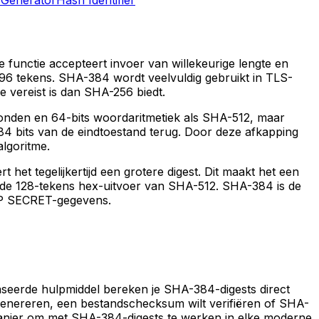
functie accepteert invoer van willekeurige lengte en
96 tekens. SHA-384 wordt veelvuldig gebruikt in TLS-
e vereist is dan SHA-256 biedt.
ronden en 64-bits woordaritmetiek als SHA-512, maar
384 bits van de eindtoestand terug. Door deze afkapping
lgoritme.
t tegelijkertijd een grotere digest. Dit maakt het een
n de 128-tekens hex-uitvoer van SHA-512. SHA-384 is de
TOP SECRET-gegevens.
seerde hulpmiddel bereken je SHA-384-digests direct
 genereren, een bestandschecksum wilt verifiëren of SHA-
je manier om met SHA-384-digests te werken in elke moderne