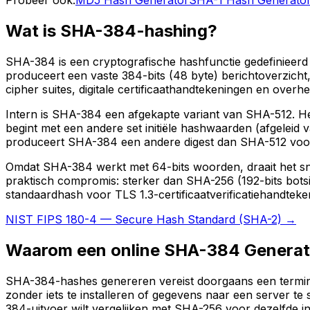
Wat is SHA-384-hashing?
SHA-384 is een cryptografische hashfunctie gedefinieerd 
produceert een vaste 384-bits (48 byte) berichtoverzich
cipher suites, digitale certificaathandtekeningen en over
Intern is SHA-384 een afgekapte variant van SHA-512. He
begint met een andere set initiële hashwaarden (afgeleid 
produceert SHA-384 een andere digest dan SHA-512 voor i
Omdat SHA-384 werkt met 64-bits woorden, draait het snel
praktisch compromis: sterker dan SHA-256 (192-bits bots
standaardhash voor TLS 1.3-certificaatverificatiehandt
NIST FIPS 180-4 — Secure Hash Standard (SHA-2) →
Waarom een online SHA-384 Generat
SHA-384-hashes genereren vereist doorgaans een termina
zonder iets te installeren of gegevens naar een server t
384-uitvoer wilt vergelijken met SHA-256 voor dezelfde in