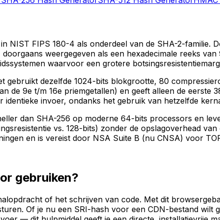
in NIST FIPS 180-4 als onderdeel van de SHA-2-familie. De 
t, doorgaans weergegeven als een hexadecimale reeks van 
heidssystemen waarvoor een grotere botsingsresistentiemarg
t gebruikt dezelfde 1024-bits blokgrootte, 80 compressie
van de 9e t/m 16e priemgetallen) en geeft alleen de eerste 
dentieke invoer, ondanks het gebruik van hetzelfde kerna
ler dan SHA-256 op moderne 64-bits processors en levert he
ingsresistentie vs. 128-bits) zonder de opslagoverhead va
ekeningen en is vereist door NSA Suite B (nu CNSA) voor 
or gebruiken?
lopdracht of het schrijven van code. Met dit browsergeba
e sturen. Of je nu een SRI-hash voor een CDN-bestand wilt
voer — dit hulpmiddel geeft je een directe, installatievri