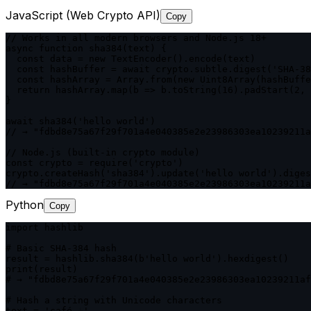
JavaScript (Web Crypto API)
Copy
// Works in all modern browsers and Node.js 18+

async function sha384(text) {

  const data = new TextEncoder().encode(text)

  const hashBuffer = await crypto.subtle.digest('SHA-38
  const hashArray = Array.from(new Uint8Array(hashBuffe
  return hashArray.map(b => b.toString(16).padStart(2, 
}

await sha384('hello world')

// → "fdbd8e75a67f29f701a4e040385e2e23986303ea10239211a
// Node.js (built-in crypto module)

const crypto = require('crypto')

crypto.createHash('sha384').update('hello world').diges
// → "fdbd8e75a67f29f701a4e040385e2e23986303ea10239211a
Python
Copy
import hashlib

# Basic SHA-384 hash

result = hashlib.sha384(b'hello world').hexdigest()

print(result)

# → "fdbd8e75a67f29f701a4e040385e2e23986303ea10239211af
# Hash a string with Unicode characters

text = 'café ☕'
