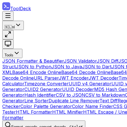
ToolDeck
🇳🇱
nl
Tools
JSON Formatter & Beautifier
JSON Validator
JSON Diff
JSO
Struct
JSON to Python
JSON to Java
JSON to Dart
JSON 
XML
Base64 Encode Online
Base64 Decode Online
Base64
Decode Online
URL Parser
JWT Encoder
JWT Decoder
Tim
Calculator
Timezone Converter
UUID v4 Generator
UUID v
Generator
CUID2 Generator
UUID Decoder
MD5 Hash Gen
Generator
Hash Identifier
CSV to JSON
CSV to Markdown
Generator
Line Sorter
Duplicate Line Remover
Text Diff
Reg
Checker
Color Palette Generator
Color Name Finder
CSS G
Tester
HTML Formatter
HTML Minifier
HTML Escape / Un
Formatter
Format, encode, convert, decode…
Ctrl+K