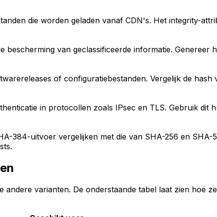
en die worden geladen vanaf CDN's. Het integrity-attribuu
escherming van geclassificeerde informatie. Genereer has
rereleases of configuratiebestanden. Vergelijk de hash v
icatie in protocollen zoals IPsec en TLS. Gebruik dit hul
HA-384-uitvoer vergelijken met die van SHA-256 en SHA-51
sts.
ten
andere varianten. De onderstaande tabel laat zien hoe ze ve