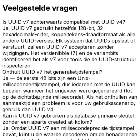
Veelgestelde vragen
Is UUID v7 achterwaarts compatibel met UUID v4?
Ja. UUID v7 gebruikt hetzelfde 128-bit, 32-
hexadecimale-cijfer, koppeltekens-draadformaat als alle
andere UUID-versies. Elk systeem dat UUIDs opslaat of
verstuurt, zal een UUID v7 accepteren zonder
wijzigingen. Het versienibble (7) en de variantbits
identificeren het als v7 voor tools die de UUID-structuur
inspecteren.
Onthult UUID v7 het generatietijdstempel?
Ja — de eerste 48 bits zijn een Unix-
millisecondentijdstempel, dus iedereen met de UUID kan
bepalen wanneer het ongeveer werd gegenereerd (tot
op de dichtstbijzijnde milliseconde). Als het onthullen van
aanmaaktijd een probleem is voor uw gebruiksscenario,
gebruik dan UUID v4.
Kan ik UUID v7 gebruiken als database primaire sleutel
zonder een aparte created_at-kolom?
Ja. Omdat UUID v7 een millisecondeprecisie tijdstempel
bevat, kunt u die waarde decoderen om de benaderende