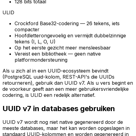
128 bits totaal
ULID
Crockford Base32-codering — 26 tekens, iets
compacter
Hoofdletterongevoelig en vermijdt dubbelzinnige
tekens (I, L, O, U)
Op het eerste gezicht meer mensleesbaar
Vereist een bibliotheek — geen native
platformondersteuning
Als u zich al in een UUID-ecosysteem bevindt
(PostgreSQL uuid-kolom, REST-API's die UUIDs
retourneren), gebruik dan UUID v7. Als u vers begint en
de voorkeur geeft aan een meer gebruikersvriendelijke
codering, is ULID een redelijk alternatief.
UUID v7 in databases gebruiken
UUID v7 wordt nog niet native gegenereerd door de
meeste databases, maar het kan worden opgeslagen in
standaard UUID-kolommen en worden gegenereerd in