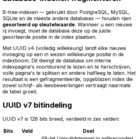
B-tree-indexen — gebruikt door PostgreSQL, MySQL,
SQLite en de meeste andere databases — houden rijen
gesorteerd op sleutelwaarde
. Wanneer u een nieuwe
rij invoegt, moet de database deze op de juiste
gesorteerde positie in de index plaatsen.
Met UUID v4 (volledig willekeurig) landt elke nieuwe
invoeging op een in wezen willekeurige positie in de
indexboom. Dit dwingt de database om interne
indexpagina's voortdurend te lezen en te herschrijven,
volle pagina's te splitsen en andere halfleeg te laten. Het
resultaat is een gefragmenteerde, opgeblazen index die
zowel schrijf- als leesbewerkingen vertraagt naarmate
de tabel groeit.
UUID v7 bitindeling
UUID v7 is 128 bits breed, verdeeld in zes velden:
Bits
Veld
Doel
48-bit Unix-tijdstempel in milliseconden