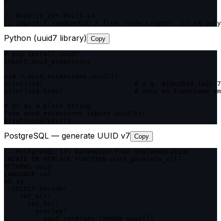
}

// Node.js 20+ built-in

// import { randomUUID } from 'node:crypto'  // v4 only
Python (uuid7 library)
Copy
# pip install uuid7

import uuid_extensions

uid = uuid_extensions.uuid7()

print(uid)                       # e.g. 018e2b3d-1a2b-7
print(uid.time)                  # Unix ms timestamp em
# Or as a plain string

from uuid_extensions import uuid7str

print(uuid7str())
PostgreSQL — generate UUID v7
Copy
-- PostgreSQL 13+ extension-free implementation

CREATE OR REPLACE FUNCTION uuid_generate_v7()

RETURNS uuid

LANGUAGE sql

AS $$

  SELECT encode(

    set_bit(

      set_bit(

        overlay(

          uuid_send(gen_random_uuid())
