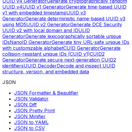
UUID v4 Generator
Generate cryptographically random
UUID v4
UUID v1 Generator
Generate time-based UUID
v1 with embedded timestamp
UUID v3
Generator
Generate deterministic name-based UUID v3
using MD5
UUID v2 Generator
Generate DCE Security
UUID v2 with local domain and ID
ULID
Generator
Generate lexicographically sortable unique
IDs
NanoID Generator
Generate tiny URL-safe unique IDs
with customizable alphabet
CUID Generator
Generate
collision-resistant unique IDs (CUID v1)
CUID2
Generator
Generate secure next-generation CUID2
identifiers
UUID Decoder
Decode and inspect UUID
structure, version, and embedded data
JSON
JSON Formatter & Beautifier
JSON Validator
JSON Diff
JSON Pretty Print
JSON Minifier
JSON to YAML
JSON to CSV