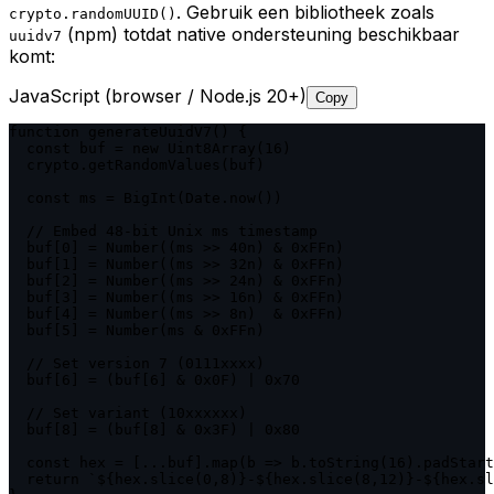
. Gebruik een bibliotheek zoals
crypto.randomUUID()
(npm) totdat native ondersteuning beschikbaar
uuidv7
komt:
JavaScript (browser / Node.js 20+)
Copy
function generateUuidV7() {

  const buf = new Uint8Array(16)

  crypto.getRandomValues(buf)

  const ms = BigInt(Date.now())

  // Embed 48-bit Unix ms timestamp

  buf[0] = Number((ms >> 40n) & 0xFFn)

  buf[1] = Number((ms >> 32n) & 0xFFn)

  buf[2] = Number((ms >> 24n) & 0xFFn)

  buf[3] = Number((ms >> 16n) & 0xFFn)

  buf[4] = Number((ms >> 8n)  & 0xFFn)

  buf[5] = Number(ms & 0xFFn)

  // Set version 7 (0111xxxx)

  buf[6] = (buf[6] & 0x0F) | 0x70

  // Set variant (10xxxxxx)

  buf[8] = (buf[8] & 0x3F) | 0x80

  const hex = [...buf].map(b => b.toString(16).padStart
  return `${hex.slice(0,8)}-${hex.slice(8,12)}-${hex.sl