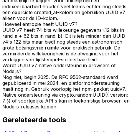
aanmaaktijd te krijgen. Voor duidelijkheid en
indexeerbaarheid houden veel teams echter nog steeds
een expliciete created_at-kolom en gebruiken UUID v7
alleen voor de ID-kolom.
Hoeveel entropie heeft UUID v7?
UUID v7 heeft 74 bits willekeurige gegevens (12 bits in
rand_a + 62 bits in rand_b). Dit is iets minder dan UUID
v4's 122 bits maar biedt nog steeds een astronomisch
grote botsingsvrije ruimte voor praktisch gebruik. De
verminderde willekeurigheid is de afweging voor het
verkrijgen van tijdstempel-sorteerbaarheid.
Wordt UUID v7 native ondersteund in browsers of
Node.js?
Nog niet, begin 2025. De RFC 9562-standaard werd
gepubliceerd in mei 2024, en platformondersteuning
haalt nog in. Gebruik voorlopig het npm-pakket uuidv7.
Native ondersteuning via crypto.randomUUID({ version:
7 }) of soortgelijke API's kan in toekomstige browser- en
Node.js-releases komen.
Gerelateerde tools