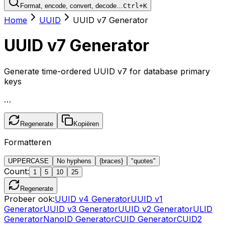
Format, encode, convert, decode…
Ctrl+K
Home
UUID
UUID v7 Generator
UUID v7 Generator
Generate time-ordered UUID v7 for database primary
keys
…
Regenerate
Kopiëren
Formatteren
UPPERCASE
No hyphens
{braces}
"quotes"
Count
:
1
5
10
25
Regenerate
Probeer ook:
UUID v4 Generator
UUID v1
Generator
UUID v3 Generator
UUID v2 Generator
ULID
Generator
NanoID Generator
CUID Generator
CUID2