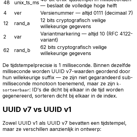
48
unix_ts_ms
— beslaat de volledige hoge helft
4
ver
Versienummer — altijd 0111 (decimaal 7)
12 bits cryptografisch veilige
12
rand_a
willekeurige gegevens
Variantmarkering — altijd 10 (RFC 4122-
2
var
variant)
62 bits cryptografisch veilige
62
rand_b
willekeurige gegevens
De tijdstempelprecisie is 1 milliseconde. Binnen dezelfde
milliseconde worden UUID v7-waarden geordend door
hun willekeurige suffix — ze zijn niet gegarandeerd sub-
milliseconde monotoon toenemend, maar ze zijn
k-
: ID's die dicht bij elkaar in de tijd worden
sorteerbaar
gegenereerd, sorteren dicht bij elkaar in de index.
UUID v7 vs UUID v1
Zowel UUID v1 als UUID v7 bevatten een tijdstempel,
maar ze verschillen aanzienlijk in ontwerp: