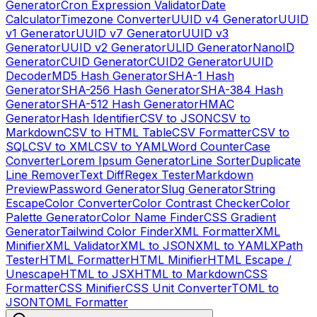
Generator
Cron Expression Validator
Date
Calculator
Timezone Converter
UUID v4 Generator
UUID
v1 Generator
UUID v7 Generator
UUID v3
Generator
UUID v2 Generator
ULID Generator
NanoID
Generator
CUID Generator
CUID2 Generator
UUID
Decoder
MD5 Hash Generator
SHA-1 Hash
Generator
SHA-256 Hash Generator
SHA-384 Hash
Generator
SHA-512 Hash Generator
HMAC
Generator
Hash Identifier
CSV to JSON
CSV to
Markdown
CSV to HTML Table
CSV Formatter
CSV to
SQL
CSV to XML
CSV to YAML
Word Counter
Case
Converter
Lorem Ipsum Generator
Line Sorter
Duplicate
Line Remover
Text Diff
Regex Tester
Markdown
Preview
Password Generator
Slug Generator
String
Escape
Color Converter
Color Contrast Checker
Color
Palette Generator
Color Name Finder
CSS Gradient
Generator
Tailwind Color Finder
XML Formatter
XML
Minifier
XML Validator
XML to JSON
XML to YAML
XPath
Tester
HTML Formatter
HTML Minifier
HTML Escape /
Unescape
HTML to JSX
HTML to Markdown
CSS
Formatter
CSS Minifier
CSS Unit Converter
TOML to
JSON
TOML Formatter