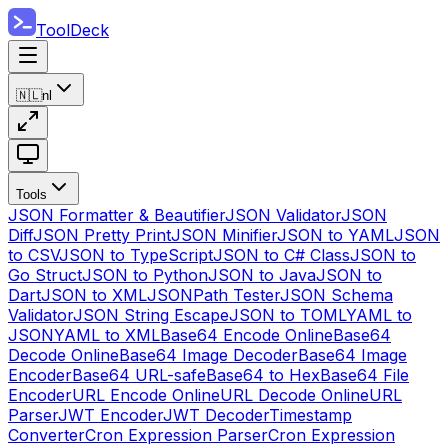
ToolDeck
🇳🇱
nl
Tools
JSON Formatter & Beautifier
JSON Validator
JSON
Diff
JSON Pretty Print
JSON Minifier
JSON to YAML
JSON
to CSV
JSON to TypeScript
JSON to C# Class
JSON to
Go Struct
JSON to Python
JSON to Java
JSON to
Dart
JSON to XML
JSONPath Tester
JSON Schema
Validator
JSON String Escape
JSON to TOML
YAML to
JSON
YAML to XML
Base64 Encode Online
Base64
Decode Online
Base64 Image Decoder
Base64 Image
Encoder
Base64 URL-safe
Base64 to Hex
Base64 File
Encoder
URL Encode Online
URL Decode Online
URL
Parser
JWT Encoder
JWT Decoder
Timestamp
Converter
Cron Expression Parser
Cron Expression