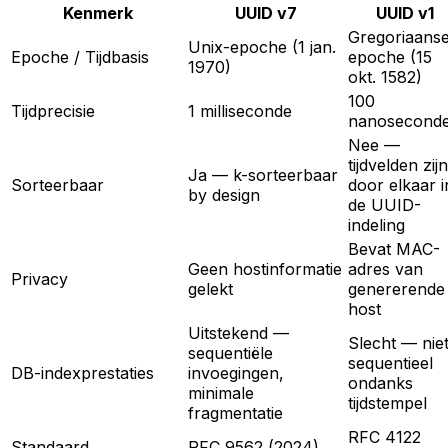
Kenmerk
UUID v7
UUID v1
Gregoriaans
Unix-epoche (1 jan.
Epoche / Tijdbasis
epoche (15
1970)
okt. 1582)
100
Tijdprecisie
1 milliseconde
nanosecond
Nee —
tijdvelden zijn
Ja — k-sorteerbaar
Sorteerbaar
door elkaar i
by design
de UUID-
indeling
Bevat MAC-
Geen hostinformatie
adres van
Privacy
gelekt
genererende
host
Uitstekend —
Slecht — nie
sequentiële
sequentieel
DB-indexprestaties
invoegingen,
ondanks
minimale
tijdstempel
fragmentatie
RFC 4122
Standaard
RFC 9562 (2024)