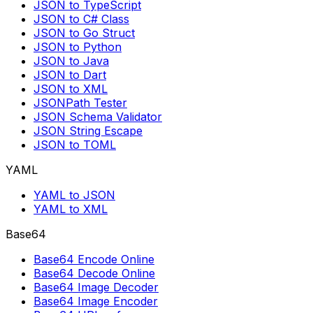
JSON to TypeScript
JSON to C# Class
JSON to Go Struct
JSON to Python
JSON to Java
JSON to Dart
JSON to XML
JSONPath Tester
JSON Schema Validator
JSON String Escape
JSON to TOML
YAML
YAML to JSON
YAML to XML
Base64
Base64 Encode Online
Base64 Decode Online
Base64 Image Decoder
Base64 Image Encoder