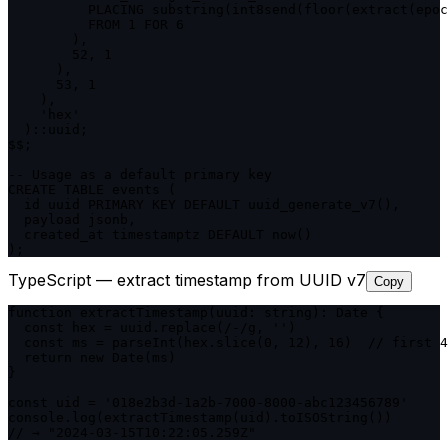
          PLACING substring(int8send(floor(extract(epoc
          FROM 1 FOR 6

        ),

        52, 1

      ),

      53, 1

    ),

    'hex'

  )::uuid;

$$;

-- Usage as a default primary key

CREATE TABLE events (

  id uuid PRIMARY KEY DEFAULT uuid_generate_v7(),

  payload jsonb,

  created_at timestamptz DEFAULT now()

);
TypeScript — extract timestamp from UUID v7
Copy
function extractTimestamp(uuid: string): Date {

  const hex = uuid.replace(/-/g, '')

  const ms = parseInt(hex.slice(0, 12), 16)  // first 4
  return new Date(ms)

}

const uid = '018e2b3d-1a2b-7000-8000-abc123456789'

console.log(extractTimestamp(uid).toISOString())

// → "2024-03-15T10:22:05.259Z"