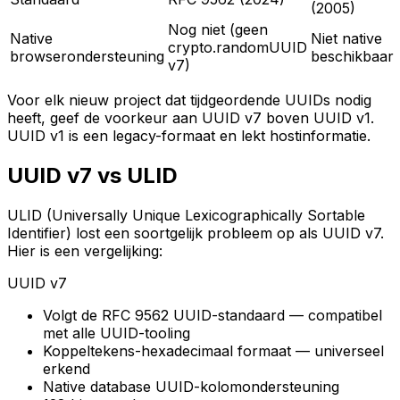
(2005)
Nog niet (geen
Native
Niet native
crypto.randomUUID
browserondersteuning
beschikbaar
v7)
Voor elk nieuw project dat tijdgeordende UUIDs nodig
heeft, geef de voorkeur aan UUID v7 boven UUID v1.
UUID v1 is een legacy-formaat en lekt hostinformatie.
UUID v7 vs ULID
ULID (Universally Unique Lexicographically Sortable
Identifier) lost een soortgelijk probleem op als UUID v7.
Hier is een vergelijking:
UUID v7
Volgt de RFC 9562 UUID-standaard — compatibel
met alle UUID-tooling
Koppeltekens-hexadecimaal formaat — universeel
erkend
Native database UUID-kolomondersteuning