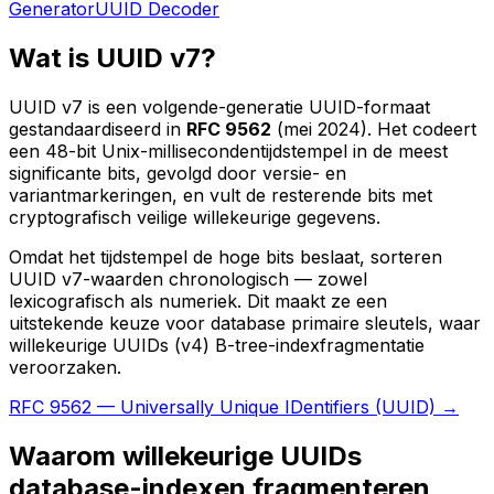
Generator
UUID Decoder
Wat is UUID v7?
UUID v7 is een volgende-generatie UUID-formaat
gestandaardiseerd in
RFC 9562
(mei 2024). Het codeert
een 48-bit Unix-millisecondentijdstempel in de meest
significante bits, gevolgd door versie- en
variantmarkeringen, en vult de resterende bits met
cryptografisch veilige willekeurige gegevens.
Omdat het tijdstempel de hoge bits beslaat, sorteren
UUID v7-waarden chronologisch — zowel
lexicografisch als numeriek. Dit maakt ze een
uitstekende keuze voor database primaire sleutels, waar
willekeurige UUIDs (v4) B-tree-indexfragmentatie
veroorzaken.
RFC 9562 — Universally Unique IDentifiers (UUID) →
Waarom willekeurige UUIDs
database-indexen fragmenteren