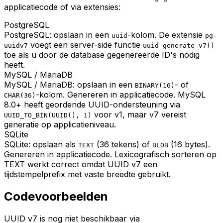
applicatiecode of via extensies:
PostgreSQL
PostgreSQL: opslaan in een
-kolom. De extensie
uuid
pg-
voegt een server-side functie
uuidv7
uuid_generate_v7()
toe als u door de database gegenereerde ID's nodig
heeft.
MySQL / MariaDB
MySQL / MariaDB: opslaan in een
- of
BINARY(16)
-kolom. Genereren in applicatiecode. MySQL
CHAR(36)
8.0+ heeft geordende UUID-ondersteuning via
voor v1, maar v7 vereist
UUID_TO_BIN(UUID(), 1)
generatie op applicatieniveau.
SQLite
SQLite: opslaan als
(36 tekens) of
(16 bytes).
TEXT
BLOB
Genereren in applicatiecode. Lexicografisch sorteren op
TEXT werkt correct omdat UUID v7 een
tijdstempelprefix met vaste breedte gebruikt.
Codevoorbeelden
UUID v7 is nog niet beschikbaar via