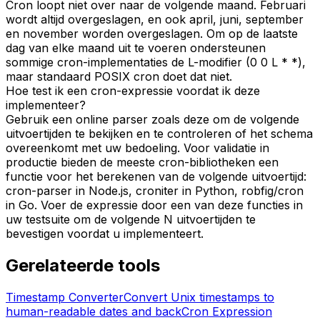
Cron loopt niet over naar de volgende maand. Februari
wordt altijd overgeslagen, en ook april, juni, september
en november worden overgeslagen. Om op de laatste
dag van elke maand uit te voeren ondersteunen
sommige cron-implementaties de L-modifier (0 0 L * *),
maar standaard POSIX cron doet dat niet.
Hoe test ik een cron-expressie voordat ik deze
implementeer?
Gebruik een online parser zoals deze om de volgende
uitvoertijden te bekijken en te controleren of het schema
overeenkomt met uw bedoeling. Voor validatie in
productie bieden de meeste cron-bibliotheken een
functie voor het berekenen van de volgende uitvoertijd:
cron-parser in Node.js, croniter in Python, robfig/cron
in Go. Voer de expressie door een van deze functies in
uw testsuite om de volgende N uitvoertijden te
bevestigen voordat u implementeert.
Gerelateerde tools
Timestamp Converter
Convert Unix timestamps to
human-readable dates and back
Cron Expression