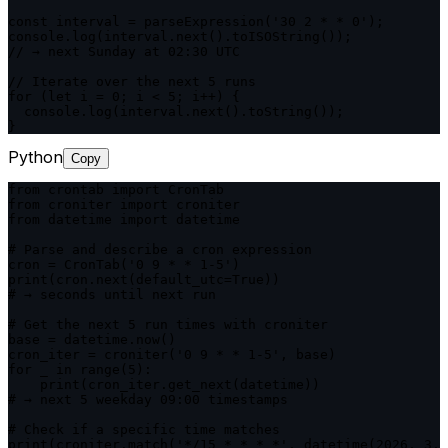
const interval = parseExpression('30 2 * * 0');

console.log(interval.next().toISOString());

// → next Sunday at 02:30 UTC

// Iterate over the next 5 runs

for (let i = 0; i < 5; i++) {

  console.log(interval.next().toString());

}
Python
Copy
from crontab import CronTab

from croniter import croniter

from datetime import datetime

# Parse and describe a cron expression

cron = CronTab('0 9 * * 1-5')

print(cron.next(default_utc=True))

# → seconds until next run

# Get the next 5 run times with croniter

base = datetime.now()

cron_iter = croniter('0 9 * * 1-5', base)

for _ in range(5):

    print(cron_iter.get_next(datetime))

# → next 5 weekday 09:00 timestamps

# Check if a specific time matches

print(croniter.match('*/15 * * * *', datetime(2026, 3, 