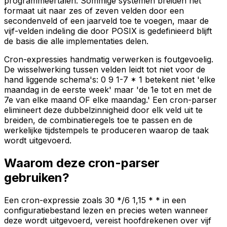
programmeertalen. Sommige systemen breiden het
formaat uit naar zes of zeven velden door een
secondenveld of een jaarveld toe te voegen, maar de
vijf-velden indeling die door POSIX is gedefinieerd blijft
de basis die alle implementaties delen.
Cron-expressies handmatig verwerken is foutgevoelig.
De wisselwerking tussen velden leidt tot niet voor de
hand liggende schema's: 0 9 1-7 * 1 betekent niet 'elke
maandag in de eerste week' maar 'de 1e tot en met de
7e van elke maand OF elke maandag.' Een cron-parser
elimineert deze dubbelzinnigheid door elk veld uit te
breiden, de combinatieregels toe te passen en de
werkelijke tijdstempels te produceren waarop de taak
wordt uitgevoerd.
Waarom deze cron-parser
gebruiken?
Een cron-expressie zoals 30 */6 1,15 * * in een
configuratiebestand lezen en precies weten wanneer
deze wordt uitgevoerd, vereist hoofdrekenen over vijf