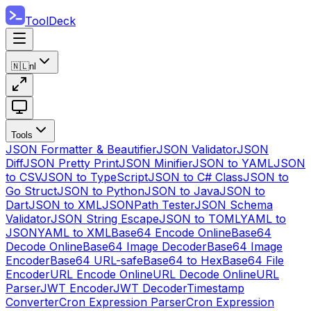
ToolDeck
🇳🇱
nl
Tools
JSON Formatter & Beautifier
JSON Validator
JSON
Diff
JSON Pretty Print
JSON Minifier
JSON to YAML
JSON
to CSV
JSON to TypeScript
JSON to C# Class
JSON to
Go Struct
JSON to Python
JSON to Java
JSON to
Dart
JSON to XML
JSONPath Tester
JSON Schema
Validator
JSON String Escape
JSON to TOML
YAML to
JSON
YAML to XML
Base64 Encode Online
Base64
Decode Online
Base64 Image Decoder
Base64 Image
Encoder
Base64 URL-safe
Base64 to Hex
Base64 File
Encoder
URL Encode Online
URL Decode Online
URL
Parser
JWT Encoder
JWT Decoder
Timestamp
Converter
Cron Expression Parser
Cron Expression