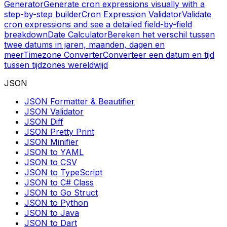
Generator
Generate cron expressions visually with a
step-by-step builder
Cron Expression Validator
Validate
cron expressions and see a detailed field-by-field
breakdown
Date Calculator
Bereken het verschil tussen
twee datums in jaren, maanden, dagen en
meer
Timezone Converter
Converteer een datum en tijd
tussen tijdzones wereldwijd
JSON
JSON Formatter & Beautifier
JSON Validator
JSON Diff
JSON Pretty Print
JSON Minifier
JSON to YAML
JSON to CSV
JSON to TypeScript
JSON to C# Class
JSON to Go Struct
JSON to Python
JSON to Java
JSON to Dart