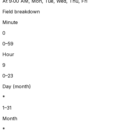
At 9:00 AM, Mon, Tue, Wed, Thu, Fri
Field breakdown
Minute
0
0–59
Hour
9
0–23
Day (month)
*
1–31
Month
*