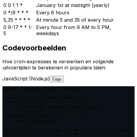
0 0 1 1 *
January 1st at midnight (yearly)
0 */6 * * *
Every 6 hours
5,35 * * * *
At minute 5 and 35 of every hour
0 9-17 * * 1-
Every hour from 9 AM to 5 PM,
5
weekdays
Codevoorbeelden
Hoe cron-expressies te verwerken en volgende
uitvoertijden te berekenen in populaire talen:
JavaScript (Node.js)
Copy
import cronstrue from 'cronstrue';

// Parse cron to human-readable text

cronstrue.toString('0 9 * * 1-5');

// → "At 09:00 AM, Monday through Friday"

cronstrue.toString('*/15 * * * *');

// → "Every 15 minutes"

// Validate with cron-parser and get next run times

import { parseExpression } from 'cron-parser';
