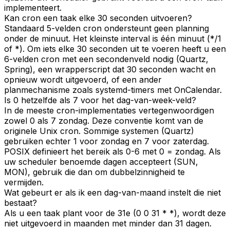
implementeert.
Kan cron een taak elke 30 seconden uitvoeren?
Standaard 5-velden cron ondersteunt geen planning
onder de minuut. Het kleinste interval is één minuut (*/1
of *). Om iets elke 30 seconden uit te voeren heeft u een
6-velden cron met een secondenveld nodig (Quartz,
Spring), een wrapperscript dat 30 seconden wacht en
opnieuw wordt uitgevoerd, of een ander
planmechanisme zoals systemd-timers met OnCalendar.
Is 0 hetzelfde als 7 voor het dag-van-week-veld?
In de meeste cron-implementaties vertegenwoordigen
zowel 0 als 7 zondag. Deze conventie komt van de
originele Unix cron. Sommige systemen (Quartz)
gebruiken echter 1 voor zondag en 7 voor zaterdag.
POSIX definieert het bereik als 0-6 met 0 = zondag. Als
uw scheduler benoemde dagen accepteert (SUN,
MON), gebruik die dan om dubbelzinnigheid te
vermijden.
Wat gebeurt er als ik een dag-van-maand instelt die niet
bestaat?
Als u een taak plant voor de 31e (0 0 31 * *), wordt deze
niet uitgevoerd in maanden met minder dan 31 dagen.