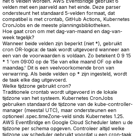
het 6 velden worden. AWS EventBridge gebruikt 6
velden met een jaarveld aan het einde. Deze parser
ondersteunt het standaard 5-velden formaat, dat
compatibel is met crontab, GitHub Actions, Kubernetes
CronJobs en de meeste planningsbibliotheken.
Hoe gaat cron om met dag-van-maand en dag-van-
week tegelijk?
Wanneer beide velden zijn beperkt (niet *), gebruikt
cron OR-logica: de taak wordt uitgevoerd wanneer aan
een van de voorwaarden is voldaan. Zo betekent 0 9 15
* 1 'om 09:00 op de 15e van elke maand OF op elke
maandag.' Dit is een veelvoorkomende bron van
verwarring. Als beide velden op * zijn ingesteld, wordt
de taak elke dag uitgevoerd.
Welke tijdzone gebruikt cron?
Traditionele crontab wordt uitgevoerd in de lokale
tijdzone van het systeem. Kubernetes CronJobs
gebruiken standaard de tijdzone van de kube-controller-
manager (meestal UTC), maar ondersteunen een
optioneel .spec.timeZone-veld sinds Kubernetes 1.25.
AWS EventBridge en Google Cloud Scheduler laten u de
tijdzone per schema opgeven. Controleer altijd welke
tijdzone uw scheduler gebruikt voordat u een cron-taak