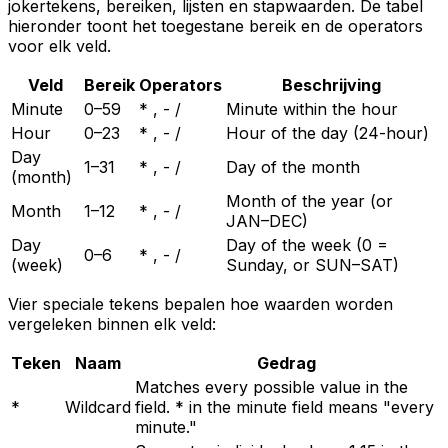
jokertekens, bereiken, lijsten en stapwaarden. De tabel
hieronder toont het toegestane bereik en de operators
voor elk veld.
Veld
Bereik
Operators
Beschrijving
Minute
0–59
* , - /
Minute within the hour
Hour
0–23
* , - /
Hour of the day (24-hour)
Day
1–31
* , - /
Day of the month
(month)
Month of the year (or
Month
1–12
* , - /
JAN–DEC)
Day
Day of the week (0 =
0–6
* , - /
(week)
Sunday, or SUN–SAT)
Vier speciale tekens bepalen hoe waarden worden
vergeleken binnen elk veld:
Teken
Naam
Gedrag
Matches every possible value in the
*
Wildcard
field. * in the minute field means "every
minute."