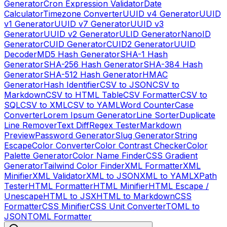
Generator
Cron Expression Validator
Date
Calculator
Timezone Converter
UUID v4 Generator
UUID
v1 Generator
UUID v7 Generator
UUID v3
Generator
UUID v2 Generator
ULID Generator
NanoID
Generator
CUID Generator
CUID2 Generator
UUID
Decoder
MD5 Hash Generator
SHA-1 Hash
Generator
SHA-256 Hash Generator
SHA-384 Hash
Generator
SHA-512 Hash Generator
HMAC
Generator
Hash Identifier
CSV to JSON
CSV to
Markdown
CSV to HTML Table
CSV Formatter
CSV to
SQL
CSV to XML
CSV to YAML
Word Counter
Case
Converter
Lorem Ipsum Generator
Line Sorter
Duplicate
Line Remover
Text Diff
Regex Tester
Markdown
Preview
Password Generator
Slug Generator
String
Escape
Color Converter
Color Contrast Checker
Color
Palette Generator
Color Name Finder
CSS Gradient
Generator
Tailwind Color Finder
XML Formatter
XML
Minifier
XML Validator
XML to JSON
XML to YAML
XPath
Tester
HTML Formatter
HTML Minifier
HTML Escape /
Unescape
HTML to JSX
HTML to Markdown
CSS
Formatter
CSS Minifier
CSS Unit Converter
TOML to
JSON
TOML Formatter