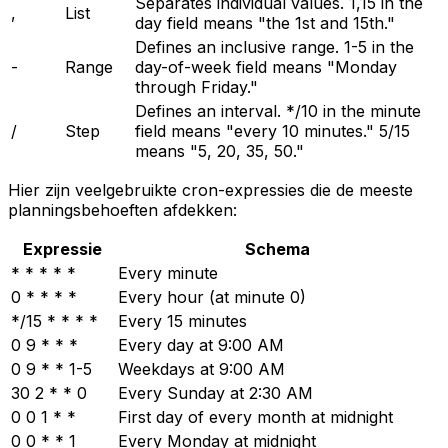
Separates individual values. 1,15 in the
,
List
day field means "the 1st and 15th."
Defines an inclusive range. 1-5 in the
-
Range
day-of-week field means "Monday
through Friday."
Defines an interval. */10 in the minute
/
Step
field means "every 10 minutes." 5/15
means "5, 20, 35, 50."
Hier zijn veelgebruikte cron-expressies die de meeste
planningsbehoeften afdekken:
Expressie
Schema
* * * * *
Every minute
0 * * * *
Every hour (at minute 0)
*/15 * * * *
Every 15 minutes
0 9 * * *
Every day at 9:00 AM
0 9 * * 1-5
Weekdays at 9:00 AM
30 2 * * 0
Every Sunday at 2:30 AM
0 0 1 * *
First day of every month at midnight
0 0 * * 1
Every Monday at midnight