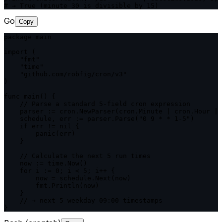
# → True (minute 30 is divisible by 15)
Go
Copy
package main

import (

    "fmt"

    "time"

    "github.com/robfig/cron/v3"

)

func main() {

    // Parse a standard 5-field cron expression

    parser := cron.NewParser(cron.Minute | cron.Hour | 
    schedule, err := parser.Parse("0 9 * * 1-5")

    if err != nil {

        panic(err)

    }

    // Calculate the next 5 run times

    now := time.Now()

    for i := 0; i < 5; i++ {

        now = schedule.Next(now)

        fmt.Println(now)

    }

    // → next 5 weekday 09:00 timestamps

}