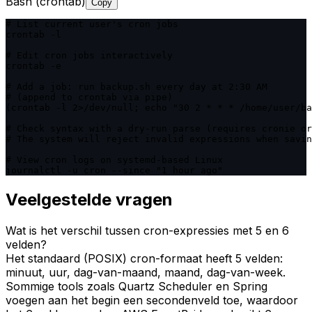
Bash (crontab)
Copy
# List current user's cron jobs

crontab -l

# Edit cron jobs interactively

crontab -e

# Add a job: run backup.sh every day at 2:30 AM

# (append to crontab via pipe)

(crontab -l 2>/dev/null; echo "30 2 * * * /home/user/ba
# Check syntax with a dry-run parse (requires cronie or
# The system will reject invalid expressions when savin
# View cron logs on systemd-based Linux

journalctl -u cron --since "1 hour ago"
Veelgestelde vragen
Wat is het verschil tussen cron-expressies met 5 en 6
velden?
Het standaard (POSIX) cron-formaat heeft 5 velden:
minuut, uur, dag-van-maand, maand, dag-van-week.
Sommige tools zoals Quartz Scheduler en Spring
voegen aan het begin een secondenveld toe, waardoor