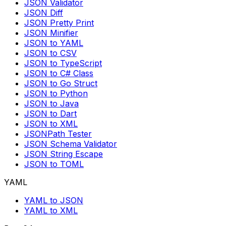
JSON Validator
JSON Diff
JSON Pretty Print
JSON Minifier
JSON to YAML
JSON to CSV
JSON to TypeScript
JSON to C# Class
JSON to Go Struct
JSON to Python
JSON to Java
JSON to Dart
JSON to XML
JSONPath Tester
JSON Schema Validator
JSON String Escape
JSON to TOML
YAML
YAML to JSON
YAML to XML