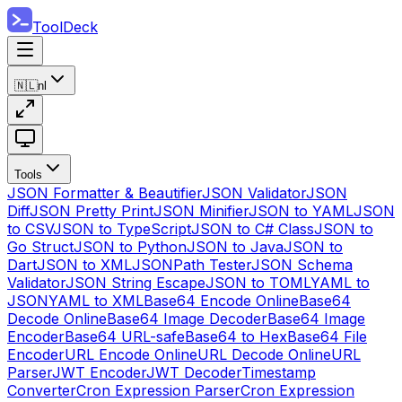
ToolDeck
🇳🇱
nl
Tools
JSON Formatter & Beautifier
JSON Validator
JSON
Diff
JSON Pretty Print
JSON Minifier
JSON to YAML
JSON
to CSV
JSON to TypeScript
JSON to C# Class
JSON to
Go Struct
JSON to Python
JSON to Java
JSON to
Dart
JSON to XML
JSONPath Tester
JSON Schema
Validator
JSON String Escape
JSON to TOML
YAML to
JSON
YAML to XML
Base64 Encode Online
Base64
Decode Online
Base64 Image Decoder
Base64 Image
Encoder
Base64 URL-safe
Base64 to Hex
Base64 File
Encoder
URL Encode Online
URL Decode Online
URL
Parser
JWT Encoder
JWT Decoder
Timestamp
Converter
Cron Expression Parser
Cron Expression