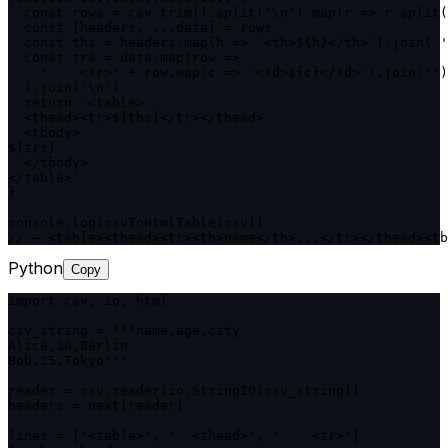
  const rows = csv.trim().split('\n').map(r => r.split(
  const [headers, ...data] = rows

  const ths = headers.map(h => `<th>${h}</th>`).join(''
  const trs = data.map(row =>

    '    <tr>' + row.map(c => `<td>${c}</td>`).join('')
  ).join('\n')

  return `<table>

  <thead><tr>${ths}</tr></thead>

  <tbody>

${trs}

  </tbody>

</table>`

}

console.log(csvToHtmlTable(csv))

// → <table><thead><tr><th>name</th>...</tr></thead><tb
Python
Copy
import csv, io, html

csv_string = """name,age,city

Alice,30,Berlin

Bob,25,Tokyo"""

reader = csv.reader(io.StringIO(csv_string))

headers = next(reader)

lines = ['<table>', '  <thead>', '    <tr>']
