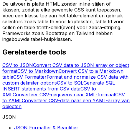
De uitvoer is platte HTML zonder inline-stijlen of
klassen, zodat je elke gewenste CSS kunt toepassen.
Voeg een klasse toe aan het table-element en gebruik
selectors zoals table th voor kopteksten, table td voor
cellen en table tr:nth-child(even) voor zebra-striping.
Frameworks zoals Bootstrap en Tailwind hebben
ingebouwde tabel-hulpklassen.
Gerelateerde tools
CSV to JSON
Convert CSV data to JSON array or object
format
CSV to Markdown
Convert CSV to a Markdown
table
CSV Formatter
Format and normalize CSV data with
custom delimiter options
CSV to SQL
Generate SQL
INSERT statements from CSV data
CSV to
XML
Converteer CSV-gegevens naar XML-formaat
CSV
to YAML
Converteer CSV-data naar een YAML-array van
objecten
JSON
JSON Formatter & Beautifier