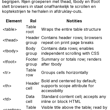
begrijpen. Rijen groeperen met thead, tbody en tfoot
stelt browsers in staat onafhankelijk te scrollen en
koptekstrijen te herhalen in afdruklay-outs.
Element
Rol
Notities
Table
<table>
Wraps the entire table structure
root
Header
Contains header rows; browsers
<thead>
group
repeat on print page breaks
Body
Contains data rows; enables
<tbody>
group
independent scrolling with CSS
Footer
Summary or totals row; renders
<tfoot>
group
after tbody
Table
<tr>
Groups cells horizontally
row
Bold and centered by default;
Header
<th>
supports scope attribute for
cell
accessibility
Data
Standard content cell; accepts any
<td>
cell
inline or block HTML
Table
Visible title above the table; read by
<caption>