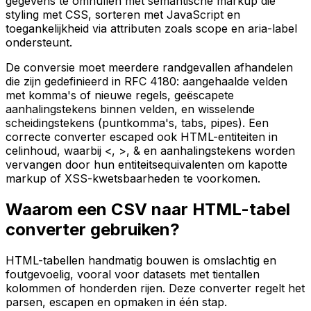
gegevens te omhullen met semantische markup die
styling met CSS, sorteren met JavaScript en
toegankelijkheid via attributen zoals scope en aria-label
ondersteunt.
De conversie moet meerdere randgevallen afhandelen
die zijn gedefinieerd in RFC 4180: aangehaalde velden
met komma's of nieuwe regels, geëscapete
aanhalingstekens binnen velden, en wisselende
scheidingstekens (puntkomma's, tabs, pipes). Een
correcte converter escaped ook HTML-entiteiten in
celinhoud, waarbij <, >, & en aanhalingstekens worden
vervangen door hun entiteitsequivalenten om kapotte
markup of XSS-kwetsbaarheden te voorkomen.
Waarom een CSV naar HTML-tabel
converter gebruiken?
HTML-tabellen handmatig bouwen is omslachtig en
foutgevoelig, vooral voor datasets met tientallen
kolommen of honderden rijen. Deze converter regelt het
parsen, escapen en opmaken in één stap.