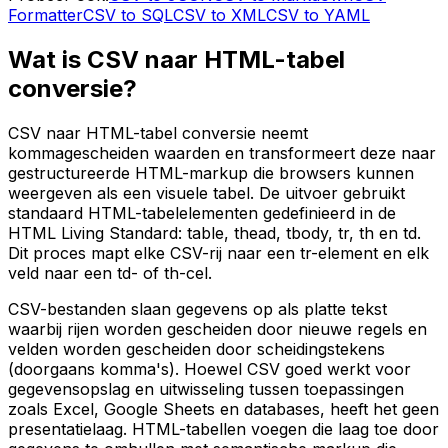
Formatter
CSV to SQL
CSV to XML
CSV to YAML
Wat is CSV naar HTML-tabel
conversie?
CSV naar HTML-tabel conversie neemt
kommagescheiden waarden en transformeert deze naar
gestructureerde HTML-markup die browsers kunnen
weergeven als een visuele tabel. De uitvoer gebruikt
standaard HTML-tabelelementen gedefinieerd in de
HTML Living Standard: table, thead, tbody, tr, th en td.
Dit proces mapt elke CSV-rij naar een tr-element en elk
veld naar een td- of th-cel.
CSV-bestanden slaan gegevens op als platte tekst
waarbij rijen worden gescheiden door nieuwe regels en
velden worden gescheiden door scheidingstekens
(doorgaans komma's). Hoewel CSV goed werkt voor
gegevensopslag en uitwisseling tussen toepassingen
zoals Excel, Google Sheets en databases, heeft het geen
presentatielaag. HTML-tabellen voegen die laag toe door