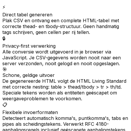
⚡
Direct tabel genereren
Plak CSV en ontvang een complete HTML-tabel met
correcte thead- en tbody-structuur. Geen handmatig
tags schrijven, geen cellen per rij tellen.
🔒
Privacy-first verwerking
Alle conversie wordt uitgevoerd in je browser via
JavaScript. Je CSV-gegevens worden nooit naar een
server verzonden, nooit gelogd en nooit opgeslagen.
🎯
Schone, geldige uitvoer
De gegenereerde HTML volgt de HTML Living Standard
met correcte nesting: table > thead/tbody > tr > th/td.
Speciale tekens worden als entiteiten geëscapet om
weergaveproblemen te voorkomen.
📋
Flexibele invoerformaten
Detecteert automatisch komma's, puntkomma's, tabs en
pipes als scheidingstekens. Verwerkt RFC 4180-
aanhalingsregels inclusief geëscapete aanhalingstekens