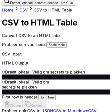
Format, encode, convert, decode…
Ctrl+K
Home
CSV
CSV to HTML Table
CSV to HTML Table
Convert CSV to an HTML table
Probeer een voorbeeld
Basic table
CSV Input
HTML Output
Draait lokaal · Veilig om secrets te plakken
HTML table will appear here…
Draait lokaal · Veilig om
secrets te plakken
HTML table will appear here…
First row is header:
Ja
Nee
Wissen
Kopiëren
Probeer ook:
CSV to JSON
CSV to Markdown
CSV