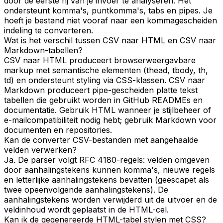
door de eerste rij van je invoer te analyseren. Het
ondersteunt komma's, puntkomma's, tabs en pipes. Je
hoeft je bestand niet vooraf naar een kommagescheiden
indeling te converteren.
Wat is het verschil tussen CSV naar HTML en CSV naar
Markdown-tabellen?
CSV naar HTML produceert browserweergavbare
markup met semantische elementen (thead, tbody, th,
td) en ondersteunt styling via CSS-klassen. CSV naar
Markdown produceert pipe-gescheiden platte tekst
tabellen die gebruikt worden in GitHub READMEs en
documentatie. Gebruik HTML wanneer je stijlbeheer of
e-mailcompatibiliteit nodig hebt; gebruik Markdown voor
documenten en repositories.
Kan de converter CSV-bestanden met aangehaalde
velden verwerken?
Ja. De parser volgt RFC 4180-regels: velden omgeven
door aanhalingstekens kunnen komma's, nieuwe regels
en letterlijke aanhalingstekens bevatten (geëscapet als
twee opeenvolgende aanhalingstekens). De
aanhalingstekens worden verwijderd uit de uitvoer en de
veldinhoud wordt geplaatst in de HTML-cel.
Kan ik de gegenereerde HTML-tabel stylen met CSS?