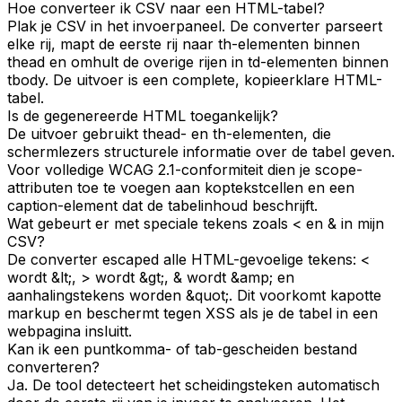
Hoe converteer ik CSV naar een HTML-tabel?
Plak je CSV in het invoerpaneel. De converter parseert
elke rij, mapt de eerste rij naar th-elementen binnen
thead en omhult de overige rijen in td-elementen binnen
tbody. De uitvoer is een complete, kopieerklare HTML-
tabel.
Is de gegenereerde HTML toegankelijk?
De uitvoer gebruikt thead- en th-elementen, die
schermlezers structurele informatie over de tabel geven.
Voor volledige WCAG 2.1-conformiteit dien je scope-
attributen toe te voegen aan koptekstcellen en een
caption-element dat de tabelinhoud beschrijft.
Wat gebeurt er met speciale tekens zoals < en & in mijn
CSV?
De converter escaped alle HTML-gevoelige tekens: <
wordt &lt;, > wordt &gt;, & wordt &amp; en
aanhalingstekens worden &quot;. Dit voorkomt kapotte
markup en beschermt tegen XSS als je de tabel in een
webpagina insluitt.
Kan ik een puntkomma- of tab-gescheiden bestand
converteren?
Ja. De tool detecteert het scheidingsteken automatisch