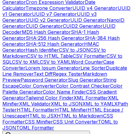
Generator
Cron Expression Validator
Date
Calculator
Timezone Converter
UUID v4 Generator
UUID
v1 Generator
UUID v7 Generator
UUID v3
Generator
UUID v2 Generator
ULID Generator
NanoID
Generator
CUID Generator
CUID2 Generator
UUID
Decoder
MD5 Hash Generator
SHA-1 Hash
Generator
SHA-256 Hash Generator
SHA-384 Hash
Generator
SHA-512 Hash Generator
HMAC
Generator
Hash Identifier
CSV to JSON
CSV to
Markdown
CSV to HTML Table
CSV Formatter
CSV to
SQL
CSV to XML
CSV to YAML
Word Counter
Case
Converter
Lorem Ipsum Generator
Line Sorter
Duplicate
Line Remover
Text Diff
Regex Tester
Markdown
Preview
Password Generator
Slug Generator
String
Escape
Color Converter
Color Contrast Checker
Color
Palette Generator
Color Name Finder
CSS Gradient
Generator
Tailwind Color Finder
XML Formatter
XML
Minifier
XML Validator
XML to JSON
XML to YAML
XPath
Tester
HTML Formatter
HTML Minifier
HTML Escape /
Unescape
HTML to JSX
HTML to Markdown
CSS
Formatter
CSS Minifier
CSS Unit Converter
TOML to
JSON
TOML Formatter