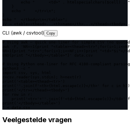
        echo "      <td>" . htmlspecialchars($cell) . "
    }

    echo "    </tr>\n";

}

echo "  </tbody>\n</table>";

// → <table><thead>...<th>name</th>...</thead><tbody>..
CLI (awk / csvtool)
Copy
# Using awk — quick one-liner for simple CSV (no quoted
awk -F, 'NR==1{print "<table><thead><tr>";for(i=1;i<=NF
NR>1{print "<tr>";for(i=1;i<=NF;i++)print "<td>"$i"</td
END{print "</tbody></table>"}' data.csv

# Using Python one-liner for RFC 4180-compliant parsing

python3 -c "

import csv, sys, html

r=csv.reader(sys.stdin); h=next(r)

print('<table><thead><tr>')

print(''.join(f'<th>{html.escape(c)}</th>' for c in h))

print('</tr></thead><tbody>')

for row in r:

    print('<tr>'+''.join(f'<td>{html.escape(c)}</td>' f
print('</tbody></table>')

" < data.csv
Veelgestelde vragen