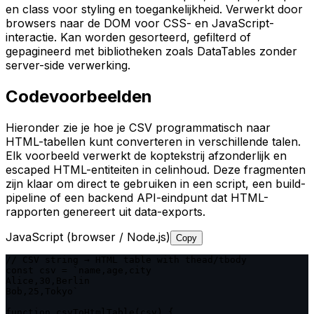
en class voor styling en toegankelijkheid. Verwerkt door
browsers naar de DOM voor CSS- en JavaScript-
interactie. Kan worden gesorteerd, gefilterd of
gepagineerd met bibliotheken zoals DataTables zonder
server-side verwerking.
Codevoorbeelden
Hieronder zie je hoe je CSV programmatisch naar
HTML-tabellen kunt converteren in verschillende talen.
Elk voorbeeld verwerkt de koptekstrij afzonderlijk en
escaped HTML-entiteiten in celinhoud. Deze fragmenten
zijn klaar om direct te gebruiken in een script, een build-
pipeline of een backend API-eindpunt dat HTML-
rapporten genereert uit data-exports.
JavaScript (browser / Node.js)
Copy
// CSV string → HTML table with thead/tbody

const csv = `name,age,city

Alice,30,Berlin

Bob,25,Tokyo`

function csvToHtmlTable(csv) {
