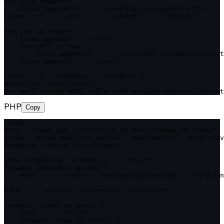
for h in headers:

    lines.append(f'      <th>{html.escape(h)}</th>')

lines += ['    </tr>', '  </thead>', '  <tbody>']

for row in reader:

    lines.append('    <tr>')

    for cell in row:

        lines.append(f'      <td>{html.escape(cell)}</t
    lines.append('    </tr>')

lines += ['  </tbody>', '</table>']

print('\n'.join(lines))

# → well-formed HTML table with escaped special charact
PHP
Copy
<?php

$csv = "name,age,city\nAlice,30,Berlin\nBob,25,Tokyo";

$rows = array_map('str_getcsv', explode("\n", trim($csv
$headers = array_shift($rows);

echo "<table>\n  <thead>\n    <tr>\n";

foreach ($headers as $h) {

    echo "      <th>" . htmlspecialchars($h) . "</th>\n
}

echo "    </tr>\n  </thead>\n  <tbody>\n";

foreach ($rows as $row) {

    echo "    <tr>\n";

    foreach ($row as $cell) {
