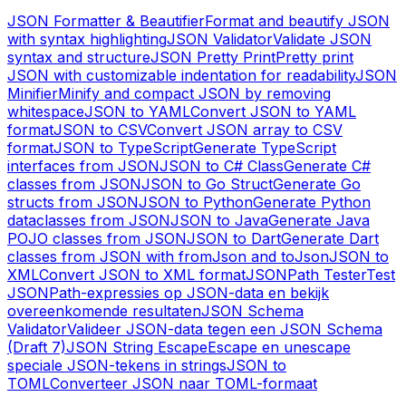
JSON Formatter & Beautifier
Format and beautify JSON
with syntax highlighting
JSON Validator
Validate JSON
syntax and structure
JSON Pretty Print
Pretty print
JSON with customizable indentation for readability
JSON
Minifier
Minify and compact JSON by removing
whitespace
JSON to YAML
Convert JSON to YAML
format
JSON to CSV
Convert JSON array to CSV
format
JSON to TypeScript
Generate TypeScript
interfaces from JSON
JSON to C# Class
Generate C#
classes from JSON
JSON to Go Struct
Generate Go
structs from JSON
JSON to Python
Generate Python
dataclasses from JSON
JSON to Java
Generate Java
POJO classes from JSON
JSON to Dart
Generate Dart
classes from JSON with fromJson and toJson
JSON to
XML
Convert JSON to XML format
JSONPath Tester
Test
JSONPath-expressies op JSON-data en bekijk
overeenkomende resultaten
JSON Schema
Validator
Valideer JSON-data tegen een JSON Schema
(Draft 7)
JSON String Escape
Escape en unescape
speciale JSON-tekens in strings
JSON to
TOML
Converteer JSON naar TOML-formaat