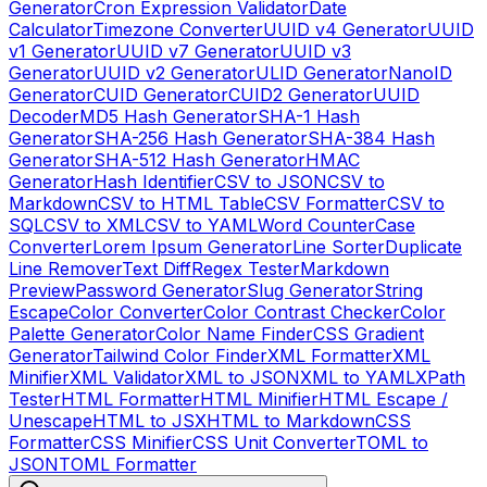
Generator
Cron Expression Validator
Date
Calculator
Timezone Converter
UUID v4 Generator
UUID
v1 Generator
UUID v7 Generator
UUID v3
Generator
UUID v2 Generator
ULID Generator
NanoID
Generator
CUID Generator
CUID2 Generator
UUID
Decoder
MD5 Hash Generator
SHA-1 Hash
Generator
SHA-256 Hash Generator
SHA-384 Hash
Generator
SHA-512 Hash Generator
HMAC
Generator
Hash Identifier
CSV to JSON
CSV to
Markdown
CSV to HTML Table
CSV Formatter
CSV to
SQL
CSV to XML
CSV to YAML
Word Counter
Case
Converter
Lorem Ipsum Generator
Line Sorter
Duplicate
Line Remover
Text Diff
Regex Tester
Markdown
Preview
Password Generator
Slug Generator
String
Escape
Color Converter
Color Contrast Checker
Color
Palette Generator
Color Name Finder
CSS Gradient
Generator
Tailwind Color Finder
XML Formatter
XML
Minifier
XML Validator
XML to JSON
XML to YAML
XPath
Tester
HTML Formatter
HTML Minifier
HTML Escape /
Unescape
HTML to JSX
HTML to Markdown
CSS
Formatter
CSS Minifier
CSS Unit Converter
TOML to
JSON
TOML Formatter