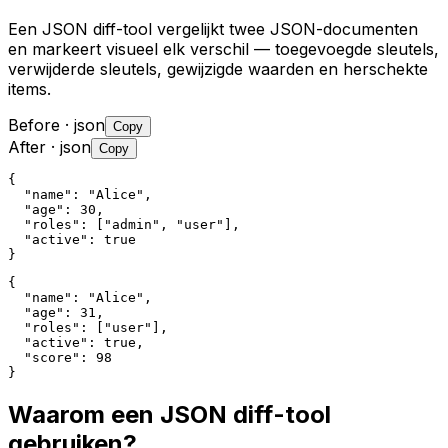
Een JSON diff-tool vergelijkt twee JSON-documenten
en markeert visueel elk verschil — toegevoegde sleutels,
verwijderde sleutels, gewijzigde waarden en herschekte
items.
Before
· json
Copy
After
· json
Copy
{

  "name": "Alice",

  "age": 30,

  "roles": ["admin", "user"],

  "active": true

}
{

  "name": "Alice",

  "age": 31,

  "roles": ["user"],

  "active": true,

  "score": 98

}
Waarom een JSON diff-tool
gebruiken?