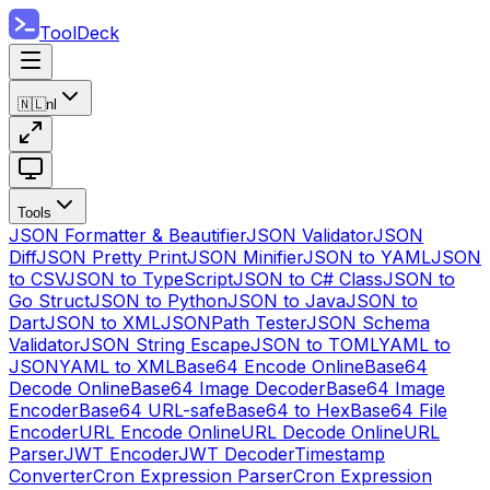
ToolDeck
🇳🇱
nl
Tools
JSON Formatter & Beautifier
JSON Validator
JSON
Diff
JSON Pretty Print
JSON Minifier
JSON to YAML
JSON
to CSV
JSON to TypeScript
JSON to C# Class
JSON to
Go Struct
JSON to Python
JSON to Java
JSON to
Dart
JSON to XML
JSONPath Tester
JSON Schema
Validator
JSON String Escape
JSON to TOML
YAML to
JSON
YAML to XML
Base64 Encode Online
Base64
Decode Online
Base64 Image Decoder
Base64 Image
Encoder
Base64 URL-safe
Base64 to Hex
Base64 File
Encoder
URL Encode Online
URL Decode Online
URL
Parser
JWT Encoder
JWT Decoder
Timestamp
Converter
Cron Expression Parser
Cron Expression