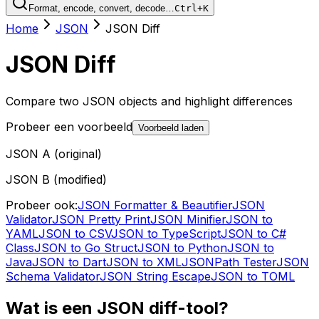
Format, encode, convert, decode…
Ctrl+K
Home
JSON
JSON Diff
JSON Diff
Compare two JSON objects and highlight differences
Probeer een voorbeeld
Voorbeeld laden
JSON A (original)
JSON B (modified)
Probeer ook:
JSON Formatter & Beautifier
JSON
Validator
JSON Pretty Print
JSON Minifier
JSON to
YAML
JSON to CSV
JSON to TypeScript
JSON to C#
Class
JSON to Go Struct
JSON to Python
JSON to
Java
JSON to Dart
JSON to XML
JSONPath Tester
JSON
Schema Validator
JSON String Escape
JSON to TOML
Wat is een JSON diff-tool?