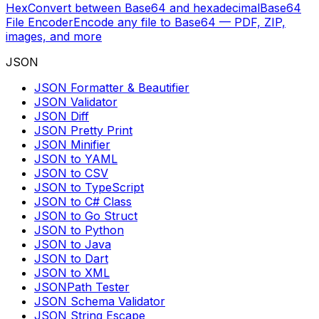
Hex
Convert between Base64 and hexadecimal
Base64
File Encoder
Encode any file to Base64 — PDF, ZIP,
images, and more
JSON
JSON Formatter & Beautifier
JSON Validator
JSON Diff
JSON Pretty Print
JSON Minifier
JSON to YAML
JSON to CSV
JSON to TypeScript
JSON to C# Class
JSON to Go Struct
JSON to Python
JSON to Java
JSON to Dart
JSON to XML
JSONPath Tester
JSON Schema Validator
JSON String Escape