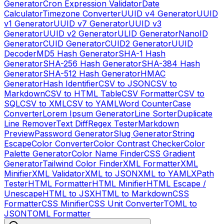
Generator
Cron Expression Validator
Date
Calculator
Timezone Converter
UUID v4 Generator
UUID
v1 Generator
UUID v7 Generator
UUID v3
Generator
UUID v2 Generator
ULID Generator
NanoID
Generator
CUID Generator
CUID2 Generator
UUID
Decoder
MD5 Hash Generator
SHA-1 Hash
Generator
SHA-256 Hash Generator
SHA-384 Hash
Generator
SHA-512 Hash Generator
HMAC
Generator
Hash Identifier
CSV to JSON
CSV to
Markdown
CSV to HTML Table
CSV Formatter
CSV to
SQL
CSV to XML
CSV to YAML
Word Counter
Case
Converter
Lorem Ipsum Generator
Line Sorter
Duplicate
Line Remover
Text Diff
Regex Tester
Markdown
Preview
Password Generator
Slug Generator
String
Escape
Color Converter
Color Contrast Checker
Color
Palette Generator
Color Name Finder
CSS Gradient
Generator
Tailwind Color Finder
XML Formatter
XML
Minifier
XML Validator
XML to JSON
XML to YAML
XPath
Tester
HTML Formatter
HTML Minifier
HTML Escape /
Unescape
HTML to JSX
HTML to Markdown
CSS
Formatter
CSS Minifier
CSS Unit Converter
TOML to
JSON
TOML Formatter