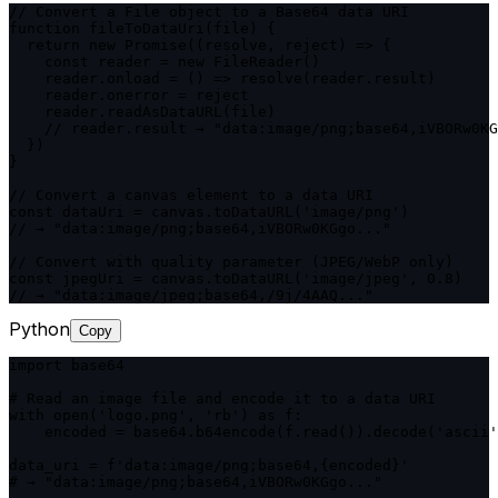
// Convert a File object to a Base64 data URI

function fileToDataUri(file) {

  return new Promise((resolve, reject) => {

    const reader = new FileReader()

    reader.onload = () => resolve(reader.result)

    reader.onerror = reject

    reader.readAsDataURL(file)

    // reader.result → "data:image/png;base64,iVBORw0KG
  })

}

// Convert a canvas element to a data URI

const dataUri = canvas.toDataURL('image/png')

// → "data:image/png;base64,iVBORw0KGgo..."

// Convert with quality parameter (JPEG/WebP only)

const jpegUri = canvas.toDataURL('image/jpeg', 0.8)

// → "data:image/jpeg;base64,/9j/4AAQ..."
Python
Copy
import base64

# Read an image file and encode it to a data URI

with open('logo.png', 'rb') as f:

    encoded = base64.b64encode(f.read()).decode('ascii'
data_uri = f'data:image/png;base64,{encoded}'

# → "data:image/png;base64,iVBORw0KGgo..."
