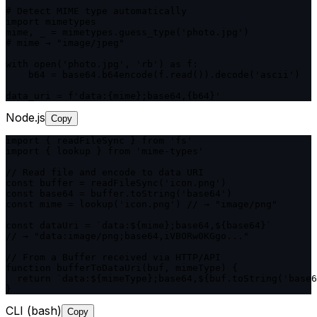
# Detect MIME type automatically

import mimetypes

mime, _ = mimetypes.guess_type('photo.jpg')

# mime → "image/jpeg"

with open('photo.jpg', 'rb') as f:

    b64 = base64.b64encode(f.read()).decode('ascii')

data_uri = f'data:{mime};base64,{b64}'
Node.js
Copy
import { readFileSync } from 'fs'

import { lookup } from 'mime-types'

// Read file and encode to data URI

const buffer = readFileSync('icon.png')

const base64 = buffer.toString('base64')

const mime = lookup('icon.png') // → "image/png"

const dataUri = `data:${mime};base64,${base64}`

// → "data:image/png;base64,iVBORw0KGgo..."

// From a Buffer received via HTTP/API

function bufferToDataUri(buf, mimeType) {

  return `data:${mimeType};base64,${buf.toString('base6
}
CLI (bash)
Copy