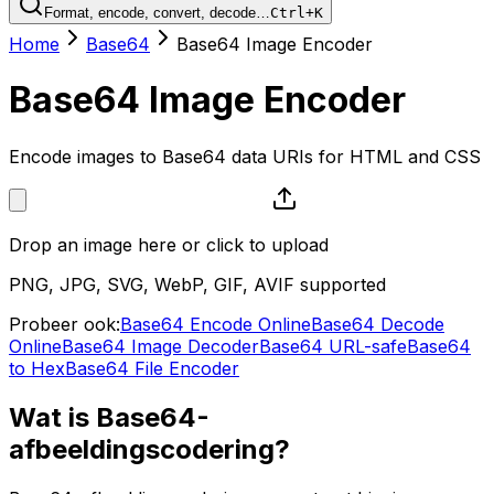
Format, encode, convert, decode…
Ctrl+K
Home
Base64
Base64 Image Encoder
Base64 Image Encoder
Encode images to Base64 data URIs for HTML and CSS
Drop an image here or click to upload
PNG, JPG, SVG, WebP, GIF, AVIF supported
Probeer ook:
Base64 Encode Online
Base64 Decode
Online
Base64 Image Decoder
Base64 URL-safe
Base64
to Hex
Base64 File Encoder
Wat is Base64-
afbeeldingscodering?