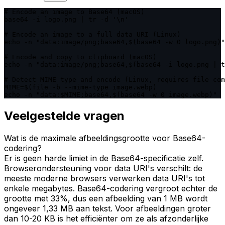
# Encode an image to Base64 (macOS)

base64 -i logo.png | tr -d '\n'

# Encode an image to a full data URI (Linux)

echo -n "data:image/png;base64,$(base64 -w 0 logo.png)"

# Encode and copy to clipboard (macOS)

echo -n "data:image/png;base64,$(base64 -i logo.png | t
# Detect MIME type and encode (Linux, requires file com
MIME=$(file -b --mime-type image.webp)

echo -n "data:$MIME;base64,$(base64 -w 0 image.webp)"
Veelgestelde vragen
Wat is de maximale afbeeldingsgrootte voor Base64-
codering?
Er is geen harde limiet in de Base64-specificatie zelf.
Browserondersteuning voor data URI's verschilt: de
meeste moderne browsers verwerken data URI's tot
enkele megabytes. Base64-codering vergroot echter de
grootte met 33%, dus een afbeelding van 1 MB wordt
ongeveer 1,33 MB aan tekst. Voor afbeeldingen groter
dan 10-20 KB is het efficiënter om ze als afzonderlijke