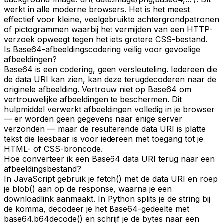
werkt in alle moderne browsers. Het is het meest
effectief voor kleine, veelgebruikte achtergrondpatronen
of pictogrammen waarbij het vermijden van een HTTP-
verzoek opweegt tegen het iets grotere CSS-bestand.
Is Base64-afbeeldingscodering veilig voor gevoelige
afbeeldingen?
Base64 is een codering, geen versleuteling. Iedereen die
de data URI kan zien, kan deze terugdecoderen naar de
originele afbeelding. Vertrouw niet op Base64 om
vertrouwelijke afbeeldingen te beschermen. Dit
hulpmiddel verwerkt afbeeldingen volledig in je browser
— er worden geen gegevens naar enige server
verzonden — maar de resulterende data URI is platte
tekst die leesbaar is voor iedereen met toegang tot je
HTML- of CSS-broncode.
Hoe converteer ik een Base64 data URI terug naar een
afbeeldingsbestand?
In JavaScript gebruik je fetch() met de data URI en roep
je blob() aan op de response, waarna je een
downloadlink aanmaakt. In Python splits je de string bij
de komma, decodeer je het Base64-gedeelte met
base64.b64decode() en schrijf je de bytes naar een