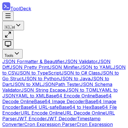
ToolDeck
🇳🇱
nl
Tools
JSON Formatter & Beautifier
JSON Validator
JSON
Diff
JSON Pretty Print
JSON Minifier
JSON to YAML
JSON
to CSV
JSON to TypeScript
JSON to C# Class
JSON to
Go Struct
JSON to Python
JSON to Java
JSON to
Dart
JSON to XML
JSONPath Tester
JSON Schema
Validator
JSON String Escape
JSON to TOML
YAML to
JSON
YAML to XML
Base64 Encode Online
Base64
Decode Online
Base64 Image Decoder
Base64 Image
Encoder
Base64 URL-safe
Base64 to Hex
Base64 File
Encoder
URL Encode Online
URL Decode Online
URL
Parser
JWT Encoder
JWT Decoder
Timestamp
Converter
Cron Expression Parser
Cron Expression