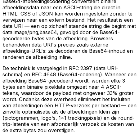
Base64-afbeeldingscodering converteert binaire
afbeeldingsdata naar een ASCII-string die direct in
HTML, CSS of JSON kan worden ingesloten zonder te
verwijzen naar een extern bestand. Het resultaat is een
data URI — een op zichzelf staande string die begint met
data:image/png;base64, gevolgd door de Base64-
gecodeerde bytes van de afbeelding. Browsers
behandelen data URI's precies zoals externe
afbeeldings-URL's: ze decoderen de Base64-inhoud en
renderen de afbeelding inline.
De techniek is vastgelegd in RFC 2397 (data URI-
schema) en RFC 4648 (Base64-codering). Wanneer een
afbeelding Base64-gecodeerd wordt, worden elke 3
bytes aan binaire pixeldata omgezet naar 4 ASCII-
tekens, waardoor de payload met ongeveer 33% groter
wordt. Ondanks deze overhead elimineert het insluiten
van afbeeldingen één HTTP-verzoek per bestand — een
zinvolle optimalisatie als de afbeeldingen klein zijn
(pictogrammen, logo's, 1x1 trackingpixels) en de round-
trip-latentie van een afzonderlijk verzoek de kosten van
de extra bytes zou overstijgen.