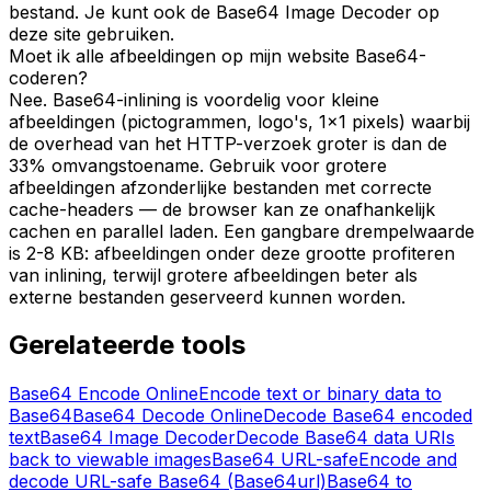
bestand. Je kunt ook de Base64 Image Decoder op
deze site gebruiken.
Moet ik alle afbeeldingen op mijn website Base64-
coderen?
Nee. Base64-inlining is voordelig voor kleine
afbeeldingen (pictogrammen, logo's, 1x1 pixels) waarbij
de overhead van het HTTP-verzoek groter is dan de
33% omvangstoename. Gebruik voor grotere
afbeeldingen afzonderlijke bestanden met correcte
cache-headers — de browser kan ze onafhankelijk
cachen en parallel laden. Een gangbare drempelwaarde
is 2-8 KB: afbeeldingen onder deze grootte profiteren
van inlining, terwijl grotere afbeeldingen beter als
externe bestanden geserveerd kunnen worden.
Gerelateerde tools
Base64 Encode Online
Encode text or binary data to
Base64
Base64 Decode Online
Decode Base64 encoded
text
Base64 Image Decoder
Decode Base64 data URIs
back to viewable images
Base64 URL-safe
Encode and
decode URL-safe Base64 (Base64url)
Base64 to