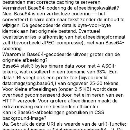
bestanden met correcte caching te serveren.
Vermindert Base64-codering de afbeeldingskwaliteit?
Nee. Base64 is een verliesloze codering — het
converteert binaire data naar tekst zonder de inhoud te
wijzigen. De gedecodeerde data is byte-voor-byte
identiek aan het originele bestand. Eventueel
kwaliteitsverlies is afkomstig van het afbeeldingsformaat
zelf (bijvoorbeeld JPEG-compressie), niet van Base64-
codering.
Waarom is Base64-gecodeerde uitvoer groter dan de
originele afbeelding?
Base64 stelt 3 bytes binaire data voor met 4 ASCII-
tekens, wat resulteert in een toename van 33%. Een
data URI voegt ook een prefix toe (bijvoorbeeld
data:image/png;base64,) van ongeveer 25-30 tekens.
Voor kleine afbeeldingen (onder 2-5 KB) wordt deze
overhead gecompenseerd door het elimineren van een
HTTP-verzoek. Voor grotere afbeeldingen maakt de
extra omvang externe bestanden efficiënter.
Kan ik Base64-afbeeldingen gebruiken in CSS
background-image?
Ja. Gebruik de data URI als waarde van de url()-functie:
background-image: url('data:image/png;base64,...'). Dit