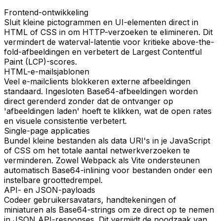
Frontend-ontwikkeling
Sluit kleine pictogrammen en UI-elementen direct in
HTML of CSS in om HTTP-verzoeken te elimineren. Dit
vermindert de waterval-latentie voor kritieke above-the-
fold-afbeeldingen en verbetert de Largest Contentful
Paint (LCP)-scores.
HTML-e-mailsjablonen
Veel e-mailclients blokkeren externe afbeeldingen
standaard. Ingesloten Base64-afbeeldingen worden
direct gerenderd zonder dat de ontvanger op
'afbeeldingen laden' hoeft te klikken, wat de open rates
en visuele consistentie verbetert.
Single-page applicaties
Bundel kleine bestanden als data URI's in je JavaScript
of CSS om het totale aantal netwerkverzoeken te
verminderen. Zowel Webpack als Vite ondersteunen
automatisch Base64-inlining voor bestanden onder een
instelbare groottedrempel.
API- en JSON-payloads
Codeer gebruikersavatars, handtekeningen of
miniaturen als Base64-strings om ze direct op te nemen
in JSON API-responses. Dit vermijdt de noodzaak van