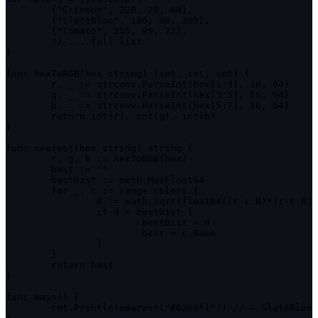
	{"Crimson", 220, 20, 60},

	{"SlateBlue", 106, 90, 205},

	{"Tomato", 255, 99, 71},

	// ... full list

}

func hexToRGB(hex string) (int, int, int) {

	r, _ := strconv.ParseInt(hex[1:3], 16, 64)

	g, _ := strconv.ParseInt(hex[3:5], 16, 64)

	b, _ := strconv.ParseInt(hex[5:7], 16, 64)

	return int(r), int(g), int(b)

}

func nearest(hex string) string {

	r, g, b := hexToRGB(hex)

	best := ""

	bestDist := math.MaxFloat64

	for _, c := range colors {

		d := math.Sqrt(float64((r-c.R)*(r-c.R) + (g-c.G)*(g-c.G) + (b-c.B)*(b-c.B)))

		if d < bestDist {

			bestDist = d

			best = c.Name

		}

	}

	return best

}

func main() {

	fmt.Println(nearest("#6366f1")) // → SlateBlue
