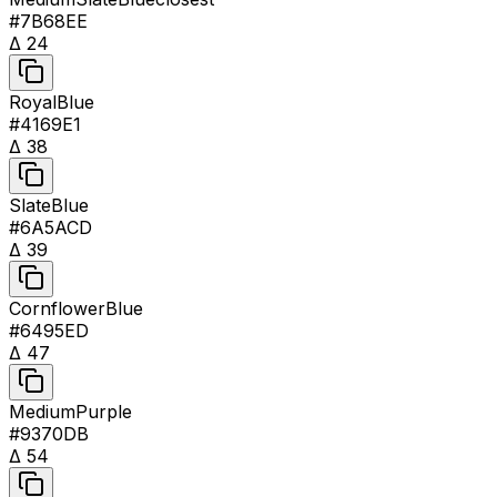
#7B68EE
Δ
24
RoyalBlue
#4169E1
Δ
38
SlateBlue
#6A5ACD
Δ
39
CornflowerBlue
#6495ED
Δ
47
MediumPurple
#9370DB
Δ
54