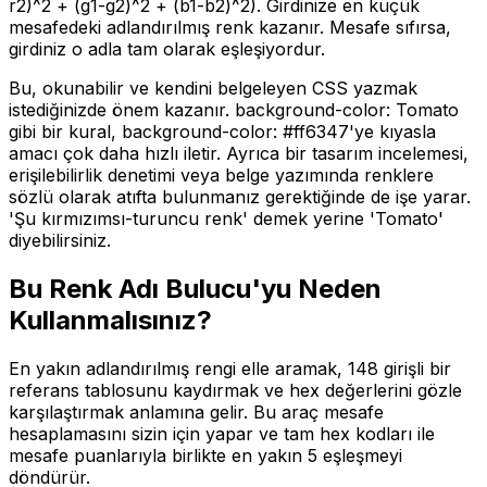
r2)^2 + (g1-g2)^2 + (b1-b2)^2). Girdinize en küçük
mesafedeki adlandırılmış renk kazanır. Mesafe sıfırsa,
girdiniz o adla tam olarak eşleşiyordur.
Bu, okunabilir ve kendini belgeleyen CSS yazmak
istediğinizde önem kazanır. background-color: Tomato
gibi bir kural, background-color: #ff6347'ye kıyasla
amacı çok daha hızlı iletir. Ayrıca bir tasarım incelemesi,
erişilebilirlik denetimi veya belge yazımında renklere
sözlü olarak atıfta bulunmanız gerektiğinde de işe yarar.
'Şu kırmızımsı-turuncu renk' demek yerine 'Tomato'
diyebilirsiniz.
Bu Renk Adı Bulucu'yu Neden
Kullanmalısınız?
En yakın adlandırılmış rengi elle aramak, 148 girişli bir
referans tablosunu kaydırmak ve hex değerlerini gözle
karşılaştırmak anlamına gelir. Bu araç mesafe
hesaplamasını sizin için yapar ve tam hex kodları ile
mesafe puanlarıyla birlikte en yakın 5 eşleşmeyi
döndürür.