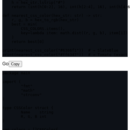
    h = hex_str.lstrip("#")

    return (int(h[0:2], 16), int(h[2:4], 16), int(h[4:6
def nearest_css_color(hex_str: str) -> str:

    r, g, b = hex_to_rgb(hex_str)

    best = min(

        CSS_COLORS.items(),

        key=lambda item: math.dist((r, g, b), item[1])

    )

    return best[0]

print(nearest_css_color("#6366f1"))  # → SlateBlue

print(nearest_css_color("#ff6347"))  # → Tomato (exact 
Go
Copy
package main

import (

	"fmt"

	"math"

	"strconv"

)

type CSSColor struct {

	Name    string

	R, G, B int

}

var colors = []CSSColor{
