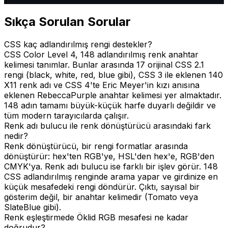
}
Sıkça Sorulan Sorular
CSS kaç adlandırılmış rengi destekler?
CSS Color Level 4, 148 adlandırılmış renk anahtar
kelimesi tanımlar. Bunlar arasında 17 orijinal CSS 2.1
rengi (black, white, red, blue gibi), CSS 3 ile eklenen 140
X11 renk adı ve CSS 4'te Eric Meyer'in kızı anısına
eklenen RebeccaPurple anahtar kelimesi yer almaktadır.
148 adın tamamı büyük-küçük harfe duyarlı değildir ve
tüm modern tarayıcılarda çalışır.
Renk adı bulucu ile renk dönüştürücü arasındaki fark
nedir?
Renk dönüştürücü, bir rengi formatlar arasında
dönüştürür: hex'ten RGB'ye, HSL'den hex'e, RGB'den
CMYK'ya. Renk adı bulucu ise farklı bir işlev görür. 148
CSS adlandırılmış renginde arama yapar ve girdinize en
küçük mesafedeki rengi döndürür. Çıktı, sayısal bir
gösterim değil, bir anahtar kelimedir (Tomato veya
SlateBlue gibi).
Renk eşleştirmede Öklid RGB mesafesi ne kadar
doğrudur?