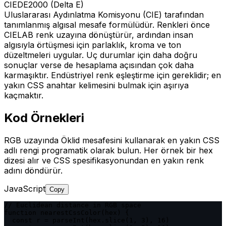
CIEDE2000 (Delta E)
Uluslararası Aydınlatma Komisyonu (CIE) tarafından
tanımlanmış algısal mesafe formülüdür. Renkleri önce
CIELAB renk uzayına dönüştürür, ardından insan
algısıyla örtüşmesi için parlaklık, kroma ve ton
düzeltmeleri uygular. Uç durumlar için daha doğru
sonuçlar verse de hesaplama açısından çok daha
karmaşıktır. Endüstriyel renk eşleştirme için gereklidir; en
yakın CSS anahtar kelimesini bulmak için aşırıya
kaçmaktır.
Kod Örnekleri
RGB uzayında Öklid mesafesini kullanarak en yakın CSS
adlı rengi programatik olarak bulun. Her örnek bir hex
dizesi alır ve CSS spesifikasyonundan en yakın renk
adını döndürür.
JavaScript
Copy
// Euclidean distance in RGB space

function nearestCssColor(hex) {

  const r = parseInt(hex.slice(1, 3), 16)
