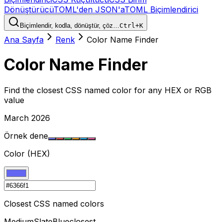
Dönüştürücü
TOML'den JSON'a
TOML Biçimlendirici
Biçimlendir, kodla, dönüştür, çöz…
Ctrl+K
Ana Sayfa
Renk
Color Name Finder
Color Name Finder
Find the closest CSS named color for any HEX or RGB
value
March 2026
Örnek dene
Color (HEX)
Closest CSS named colors
MediumSlateBlue
closest