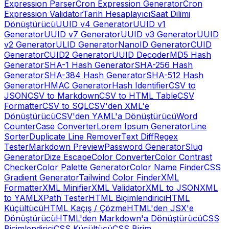
Expression Parser
Cron Expression Generator
Cron
Expression Validator
Tarih Hesaplayıcı
Saat Dilimi
Dönüştürücü
UUID v4 Generator
UUID v1
Generator
UUID v7 Generator
UUID v3 Generator
UUID
v2 Generator
ULID Generator
NanoID Generator
CUID
Generator
CUID2 Generator
UUID Decoder
MD5 Hash
Generator
SHA-1 Hash Generator
SHA-256 Hash
Generator
SHA-384 Hash Generator
SHA-512 Hash
Generator
HMAC Generator
Hash Identifier
CSV to
JSON
CSV to Markdown
CSV to HTML Table
CSV
Formatter
CSV to SQL
CSV'den XML'e
Dönüştürücü
CSV'den YAML'a Dönüştürücü
Word
Counter
Case Converter
Lorem Ipsum Generator
Line
Sorter
Duplicate Line Remover
Text Diff
Regex
Tester
Markdown Preview
Password Generator
Slug
Generator
Dize Escape
Color Converter
Color Contrast
Checker
Color Palette Generator
Color Name Finder
CSS
Gradient Generator
Tailwind Color Finder
XML
Formatter
XML Minifier
XML Validator
XML to JSON
XML
to YAML
XPath Tester
HTML Biçimlendirici
HTML
Küçültücü
HTML Kaçış / Çözme
HTML'den JSX'e
Dönüştürücü
HTML'den Markdown'a Dönüştürücü
CSS
Biçimlendirici
CSS Küçültücü
CSS Birim