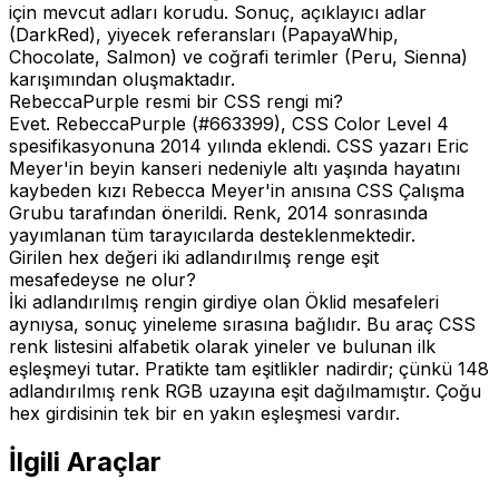
için mevcut adları korudu. Sonuç, açıklayıcı adlar
(DarkRed), yiyecek referansları (PapayaWhip,
Chocolate, Salmon) ve coğrafi terimler (Peru, Sienna)
karışımından oluşmaktadır.
RebeccaPurple resmi bir CSS rengi mi?
Evet. RebeccaPurple (#663399), CSS Color Level 4
spesifikasyonuna 2014 yılında eklendi. CSS yazarı Eric
Meyer'in beyin kanseri nedeniyle altı yaşında hayatını
kaybeden kızı Rebecca Meyer'in anısına CSS Çalışma
Grubu tarafından önerildi. Renk, 2014 sonrasında
yayımlanan tüm tarayıcılarda desteklenmektedir.
Girilen hex değeri iki adlandırılmış renge eşit
mesafedeyse ne olur?
İki adlandırılmış rengin girdiye olan Öklid mesafeleri
aynıysa, sonuç yineleme sırasına bağlıdır. Bu araç CSS
renk listesini alfabetik olarak yineler ve bulunan ilk
eşleşmeyi tutar. Pratikte tam eşitlikler nadirdir; çünkü 148
adlandırılmış renk RGB uzayına eşit dağılmamıştır. Çoğu
hex girdisinin tek bir en yakın eşleşmesi vardır.
İlgili Araçlar