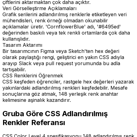
çiftlerini aktarmaktan çok daha açıktır.
Veri Görselleştirme Açıklamaları
Grafik serilerini adlandırılmış renklerle etiketleyen veri
mühendisleri, renk örneği olmadan okunabilir
açıklamalar üretir. 'CornflowerBlue' adı, '#6495ed'
değerinden baskılı veya tek renkli ortamlarda çok daha
kullanışlıdır.
Tasarım Aktarımı
Bir tasarımcının Figma veya Sketch'ten hex değeri
olarak paylaştığı rengi, geliştirici en yakın CSS adıyla
arayıp Slack veya pull request yorumunda bu adla
tartışabilir.
CSS Renklerini Öğrenmek
CSS keşfeden öğrenciler, rastgele hex değerleri yazarak
yakınlardaki adlandırılmış renkleri keşfedebilir. Mesafe
sonuçlarına göz atmak, 148 yerleşik renk anahtar
kelimesine aşinalık kazandırır.
Gruba Göre CSS Adlandırılmış
Renkler Referansı
CSS Color Level 4 spesifikasyonu 148 adlandırılmış renk