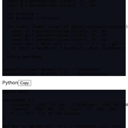
  const g = parseInt(hex.slice(3, 5), 16)

  const b = parseInt(hex.slice(5, 7), 16)

  let bestName = ''

  let bestDist = Infinity

  for (const [name, value] of Object.entries(cssColors)
    const r2 = parseInt(value.slice(1, 3), 16)

    const g2 = parseInt(value.slice(3, 5), 16)

    const b2 = parseInt(value.slice(5, 7), 16)

    const dist = Math.sqrt((r - r2) ** 2 + (g - g2) ** 
    if (dist < bestDist) { bestDist = dist; bestName = 
  }

  return bestName

}

nearestCssColor('#6366f1') // → "SlateBlue"

nearestCssColor('#1e293b') // → "DarkSlateGray"
Python
Copy
import math

CSS_COLORS = {

    "Crimson": (220, 20, 60), "SlateBlue": (106, 90, 20
    "Tomato": (255, 99, 71), "Teal": (0, 128, 128),

    # ... full list of 148 entries

}

def hex_to_rgb(hex_str: str) -> tuple[int, int, int]:
