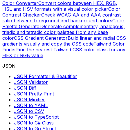
Color Converter
Convert colors between HEX, RGB,
HSL and HSV formats with a visual color picker
Color
Contrast Checker
Check WCAG AA and AAA contrast
ratio between foreground and background colors
Color
Palette Generator
Generate complementary, analogous,
triadic and tetradic color palettes from any base
color
CSS Gradient Generator
Build linear and radial CSS
gradients visually and copy the CSS code
Tailwind Color
Finder
Find the nearest Tailwind CSS color class for any
HEX or RGB value
JSON
JSON Formatter & Beautifier
JSON Validator
JSON Diff
JSON Pretty Print
JSON Minifier
JSON to YAML
JSON to CSV
JSON to TypeScript
JSON to C# Class
JSON to Go Struct