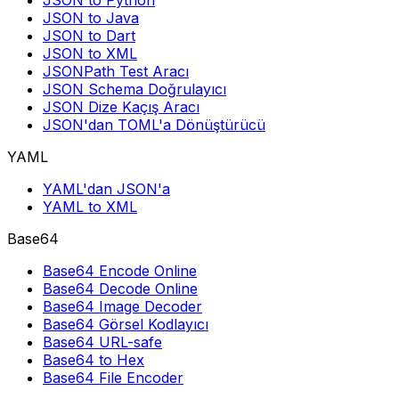
JSON to Python
JSON to Java
JSON to Dart
JSON to XML
JSONPath Test Aracı
JSON Schema Doğrulayıcı
JSON Dize Kaçış Aracı
JSON'dan TOML'a Dönüştürücü
YAML
YAML'dan JSON'a
YAML to XML
Base64
Base64 Encode Online
Base64 Decode Online
Base64 Image Decoder
Base64 Görsel Kodlayıcı
Base64 URL-safe
Base64 to Hex
Base64 File Encoder