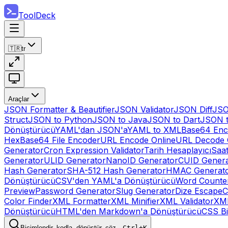
ToolDeck
🇹🇷
tr
Araçlar
JSON Formatter & Beautifier
JSON Validator
JSON Diff
JSO
Struct
JSON to Python
JSON to Java
JSON to Dart
JSON 
Dönüştürücü
YAML'dan JSON'a
YAML to XML
Base64 Enc
Hex
Base64 File Encoder
URL Encode Online
URL Decode 
Generator
Cron Expression Validator
Tarih Hesaplayıcı
Saat
Generator
ULID Generator
NanoID Generator
CUID Genera
Hash Generator
SHA-512 Hash Generator
HMAC Generat
Dönüştürücü
CSV'den YAML'a Dönüştürücü
Word Counte
Preview
Password Generator
Slug Generator
Dize Escape
C
Color Finder
XML Formatter
XML Minifier
XML Validator
XM
Dönüştürücü
HTML'den Markdown'a Dönüştürücü
CSS Bi
Biçimlendir, kodla, dönüştür, çöz…
Ctrl+K