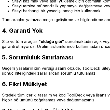
Siteyi kazımak veya aşırı yüklemek için otomatik ko
Siteyi tersine mühendislik yapmaya, değiştirmeye v
Siteyi herhangi bir yasadışı amaç için kullanmak
Tüm araçlar yalnızca meşru geliştirme ve bilgilendirme ama
4. Garanti Yok
Site ve tüm araçlar
"
olduğu gibi
"
sunulmaktadır; açık veya
garanti etmiyoruz. Üretim sistemlerinde kullanmadan önce 
5. Sorumluluk Sınırlaması
Geçerli yasaların izin verdiği azami ölçüde, ToolDeck Site
sonuç niteliğindeki zararlardan sorumlu tutulamaz.
6. Fikri Mülkiyet
Sitedeki tüm içerik, tasarım ve kod ToolDeck veya lisans ve
hiçbir bölümünü çoğaltamaz veya dağıtamazsınız.