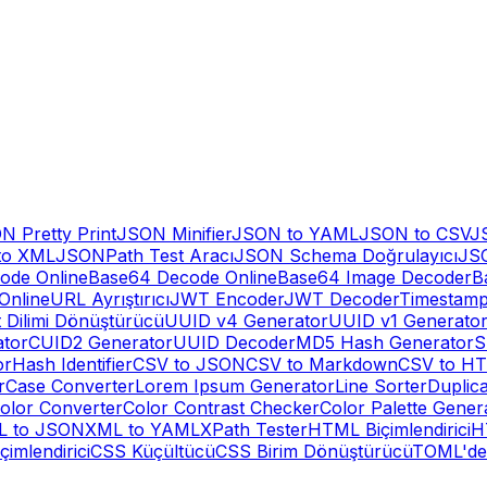
N Pretty Print
JSON Minifier
JSON to YAML
JSON to CSV
J
to XML
JSONPath Test Aracı
JSON Schema Doğrulayıcı
JSO
ode Online
Base64 Decode Online
Base64 Image Decoder
B
Online
URL Ayrıştırıcı
JWT Encoder
JWT Decoder
Timestamp
 Dilimi Dönüştürücü
UUID v4 Generator
UUID v1 Generato
tor
CUID2 Generator
UUID Decoder
MD5 Hash Generator
S
or
Hash Identifier
CSV to JSON
CSV to Markdown
CSV to HT
r
Case Converter
Lorem Ipsum Generator
Line Sorter
Duplic
olor Converter
Color Contrast Checker
Color Palette Gener
L to JSON
XML to YAML
XPath Tester
HTML Biçimlendirici
H
çimlendirici
CSS Küçültücü
CSS Birim Dönüştürücü
TOML'de