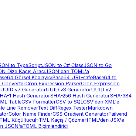
SON to TypeScript
JSON to C# Class
JSON to Go
N Dize Kaçış Aracı
JSON'dan TOML'a
ase64 Görsel Kodlayıcı
Base64 URL-safe
Base64 to
 Converter
Cron Expression Parser
Cron Expression
r
UUID v7 Generator
UUID v3 Generator
UUID v2
HA-1 Hash Generator
SHA-256 Hash Generator
SHA-384
ML Table
CSV Formatter
CSV to SQL
CSV'den XML'e
ate Line Remover
Text Diff
Regex Tester
Markdown
ator
Color Name Finder
CSS Gradient Generator
Tailwind
TML Küçültücü
HTML Kaçış / Çözme
HTML'den JSX'e
n JSON'a
TOML Biçimlendirici