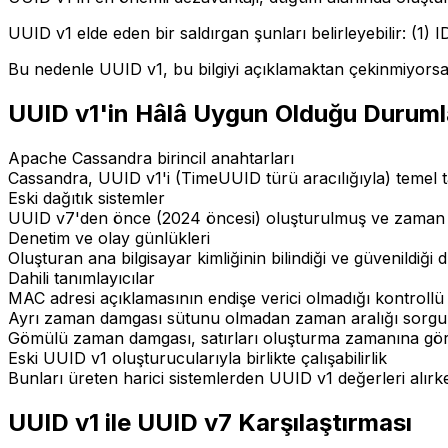
UUID v1 elde eden bir saldırgan şunları belirleyebilir: (1)
Bu nedenle UUID v1, bu bilgiyi açıklamaktan çekinmiyorsan
UUID v1'in Hâlâ Uygun Olduğu Duruml
Apache Cassandra birincil anahtarları
Cassandra, UUID v1'i (TimeUUID türü aracılığıyla) temel ta
Eski dağıtık sistemler
UUID v7'den önce (2024 öncesi) oluşturulmuş ve zaman s
Denetim ve olay günlükleri
Oluşturan ana bilgisayar kimliğinin bilindiği ve güvenildiği
Dahili tanımlayıcılar
MAC adresi açıklamasının endişe verici olmadığı kontrollü 
Ayrı zaman damgası sütunu olmadan zaman aralığı sorgul
Gömülü zaman damgası, satırları oluşturma zamanına göre f
Eski UUID v1 oluşturucularıyla birlikte çalışabilirlik
Bunları üreten harici sistemlerden UUID v1 değerleri alırk
UUID v1 ile UUID v7 Karşılaştırması