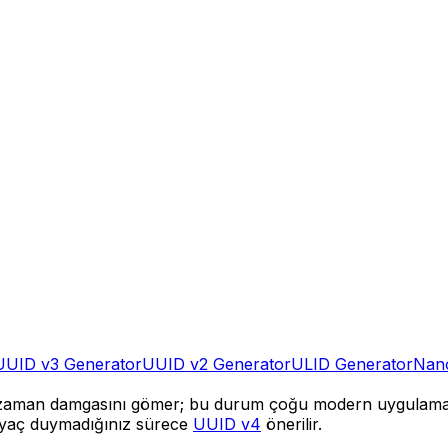
UUID v3 Generator
UUID v2 Generator
ULID Generator
Nan
a zaman damgasını gömer; bu durum çoğu modern uygulama
htiyaç duymadığınız sürece
UUID v4
önerilir.