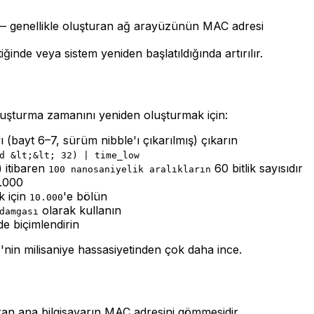
 — genellikle oluşturan ağ arayüzünün MAC adresi
ttiğinde veya sistem yeniden başlatıldığında artırılır.
Oluşturma zamanını yeniden oluşturmak için:
yı (bayt 6–7, sürüm nibble'ı çıkarılmış) çıkarın
d &lt;&lt; 32) | time_low
 itibaren
60 bitlik sayısıdır
100 nanosaniyelik aralıkların
0.000
k için
'e bölün
10.000
olarak kullanın
damgası
e biçimlendirin
in milisaniye hassasiyetinden çok daha ince.
an ana bilgisayarın MAC adresini gömmesidir.