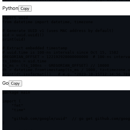
Python
Copy
import uuid

from datetime import datetime, timezone

# Generate UUID v1 (uses MAC address by default)

uid = uuid.uuid1()

print(uid)

# Extract embedded timestamp

# uuid.time is 100-ns intervals since Oct 15, 1582

GREGORIAN_OFFSET = 122192928000000000  # 100-ns interva
ts_100ns = uid.time

ts_ms = (ts_100ns - GREGORIAN_OFFSET) // 10000

dt = datetime.fromtimestamp(ts_ms / 1000, tz=timezone.u
print(dt.isoformat())   # e.g. "2023-10-15T12:34:56.789
Go
Copy
package main

import (

    "fmt"

    "time"

    "github.com/google/uuid"  // go get github.com/goog
)
