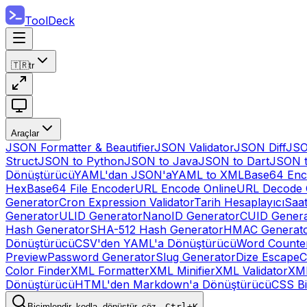
ToolDeck
🇹🇷
tr
Araçlar
JSON Formatter & Beautifier
JSON Validator
JSON Diff
JSO
Struct
JSON to Python
JSON to Java
JSON to Dart
JSON 
Dönüştürücü
YAML'dan JSON'a
YAML to XML
Base64 Enc
Hex
Base64 File Encoder
URL Encode Online
URL Decode 
Generator
Cron Expression Validator
Tarih Hesaplayıcı
Saat
Generator
ULID Generator
NanoID Generator
CUID Genera
Hash Generator
SHA-512 Hash Generator
HMAC Generat
Dönüştürücü
CSV'den YAML'a Dönüştürücü
Word Counte
Preview
Password Generator
Slug Generator
Dize Escape
C
Color Finder
XML Formatter
XML Minifier
XML Validator
XM
Dönüştürücü
HTML'den Markdown'a Dönüştürücü
CSS Bi
Biçimlendir, kodla, dönüştür, çöz…
Ctrl+K