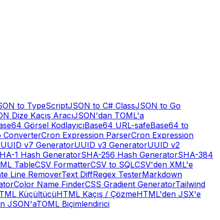
SON to TypeScript
JSON to C# Class
JSON to Go
N Dize Kaçış Aracı
JSON'dan TOML'a
ase64 Görsel Kodlayıcı
Base64 URL-safe
Base64 to
 Converter
Cron Expression Parser
Cron Expression
r
UUID v7 Generator
UUID v3 Generator
UUID v2
HA-1 Hash Generator
SHA-256 Hash Generator
SHA-384
ML Table
CSV Formatter
CSV to SQL
CSV'den XML'e
ate Line Remover
Text Diff
Regex Tester
Markdown
ator
Color Name Finder
CSS Gradient Generator
Tailwind
TML Küçültücü
HTML Kaçış / Çözme
HTML'den JSX'e
n JSON'a
TOML Biçimlendirici