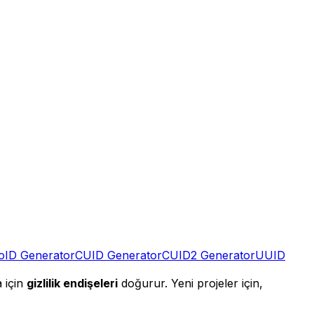
oID Generator
CUID Generator
CUID2 Generator
UUID
 için
gizlilik endişeleri
doğurur. Yeni projeler için,