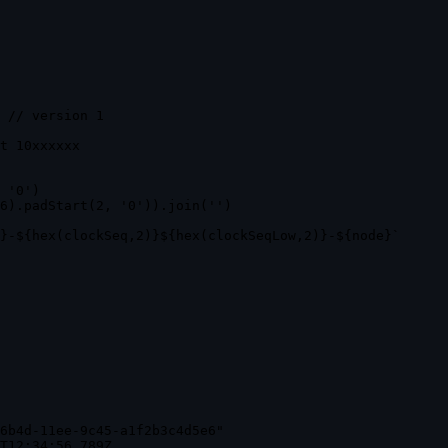
 // version 1

t 10xxxxxx

 '0')

6).padStart(2, '0')).join('')

}-${hex(clockSeq,2)}${hex(clockSeqLow,2)}-${node}`

6b4d-11ee-9c45-a1f2b3c4d5e6"

T12:34:56.789Z