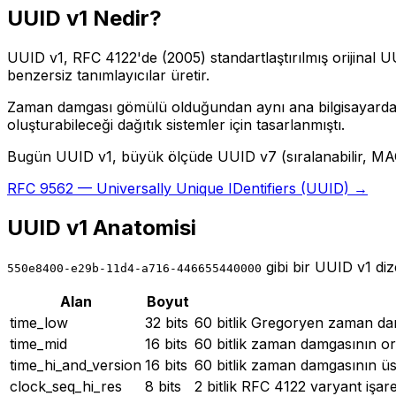
UUID v1 Nedir?
UUID v1, RFC 4122'de (2005) standartlaştırılmış orijinal 
benzersiz tanımlayıcılar üretir.
Zaman damgası gömülü olduğundan aynı ana bilgisayard
oluşturabileceği dağıtık sistemler için tasarlanmıştı.
Bugün UUID v1, büyük ölçüde UUID v7 (sıralanabilir, MAC s
RFC 9562 — Universally Unique IDentifiers (UUID) →
UUID v1 Anatomisi
gibi bir UUID v1 dize
550e8400-e29b-11d4-a716-446655440000
Alan
Boyut
time_low
32 bits
60 bitlik Gregoryen zaman damg
time_mid
16 bits
60 bitlik zaman damgasının orta
time_hi_and_version
16 bits
60 bitlik zaman damgasının üs
clock_seq_hi_res
8 bits
2 bitlik RFC 4122 varyant işaretç