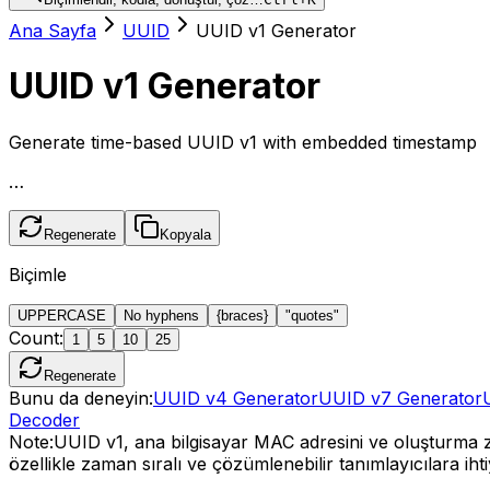
Ana Sayfa
UUID
UUID v1 Generator
UUID v1 Generator
Generate time-based UUID v1 with embedded timestamp
…
Regenerate
Kopyala
Biçimle
UPPERCASE
No hyphens
{braces}
"quotes"
Count
:
1
5
10
25
Regenerate
Bunu da deneyin:
UUID v4 Generator
UUID v7 Generator
Decoder
Note:
UUID v1, ana bilgisayar MAC adresini ve oluşturm
özellikle zaman sıralı ve çözümlenebilir tanımlayıcılara i