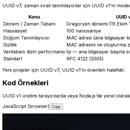
UUID v7, zaman sıralı tanımlayıcılar için UUID v1'in moder
Konu
UUID 
Dönem / Zaman Tabanı
Gregoryen dönemi (15 Ekim 
Hassasiyet
100 nanosaniye
Düğüm Tanımlayıcısı
MAC adresi (ana bilgisayar kim
Gizlilik
MAC adresini ve oluşturma z
Veritabanı dizin performansı
İyi — ana bilgisayar başına sı
Standart
RFC 4122 (2005)
Yeni projeler için UUID v7, UUID v1'in önerilen halefidir.
Kod Örnekleri
UUID v1 üretimi tarayıcılarda veya Node.js'de yerel olarak
JavaScript (browser)
Copy
// Generate a UUID v1 using the Web Crypto API

function generateUuidV1() {

  const buf = new Uint8Array(16)

  crypto.getRandomValues(buf)
