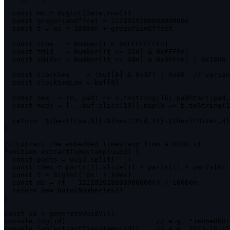
  const ms = BigInt(Date.now())

  const gregorianOffset = 122192928000000000n

  const t = ms * 10000n + gregorianOffset

  const tLow   = Number(t & 0xFFFFFFFFn)

  const tMid   = Number((t >> 32n) & 0xFFFFn)

  const tHiVer = Number((t >> 48n) & 0x0FFFn) | 0x1000 
  const clockSeq    = (buf[8] & 0x3F) | 0x80  // varian
  const clockSeqLow = buf[9]

  const hex  = (n, pad) => n.toString(16).padStart(pad,
  const node = [...buf.slice(10)].map(b => b.toString(1
  return `${hex(tLow,8)}-${hex(tMid,4)}-${hex(tHiVer,4)
}

// Extract the embedded timestamp from a UUID v1

function extractTimestamp(uuid) {

  const parts = uuid.split('-')

  const tHex = parts[2].slice(1) + parts[1] + parts[0]

  const t = BigInt('0x' + tHex)

  const ms = (t - 122192928000000000n) / 10000n

  return new Date(Number(ms))

}

const id = generateUuidV1()

console.log(id)                      // e.g. "1eb5e8b0-
console.log(extractTimestamp(id))    // e.g. 2023-10-15