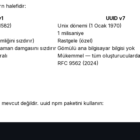
n halefidir:
v1
UUID v7
1582)
Unix dönemi (1 Ocak 1970)
1 milisaniye
liğini sızdırır)
Rastgele (özel)
aman damgasını sızdırır
Gömülü ana bilgisayar bilgisi yok
ralı
Mükemmel — tüm oluşturucularda k
RFC 9562 (2024)
 mevcut değildir. uuid npm paketini kullanın: