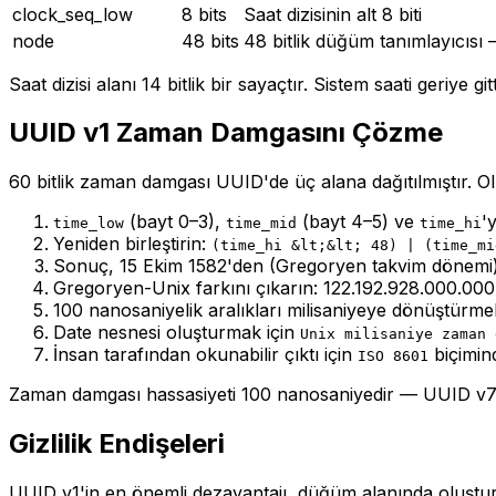
clock_seq_low
8 bits
Saat dizisinin alt 8 biti
node
48 bits
48 bitlik düğüm tanımlayıcısı
Saat dizisi alanı 14 bitlik bir sayaçtır. Sistem saati geriye gi
UUID v1 Zaman Damgasını Çözme
60 bitlik zaman damgası UUID'de üç alana dağıtılmıştır. 
(bayt 0–3),
(bayt 4–5) ve
'
time_low
time_mid
time_hi
Yeniden birleştirin:
(time_hi &lt;&lt; 48) | (time_mi
Sonuç, 15 Ekim 1582'den (Gregoryen takvim dönemi)
Gregoryen-Unix farkını çıkarın: 122.192.928.000.00
100 nanosaniyelik aralıkları milisaniyeye dönüştürme
Date nesnesi oluşturmak için
Unix milisaniye zaman 
İnsan tarafından okunabilir çıktı için
biçimind
ISO 8601
Zaman damgası hassasiyeti 100 nanosaniyedir — UUID v7'n
Gizlilik Endişeleri
UUID v1'in en önemli dezavantajı, düğüm alanında oluştur