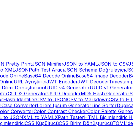
N Pretty Print
JSON Minifier
JSON to YAML
JSON to CSV
J
to XML
JSONPath Test Aracı
JSON Schema Doğrulayıcı
JSO
ode Online
Base64 Decode Online
Base64 Image Decoder
B
Online
URL Ayrıştırıcı
JWT Encoder
JWT Decoder
Timestamp
 Dilimi Dönüştürücü
UUID v4 Generator
UUID v1 Generato
tor
CUID2 Generator
UUID Decoder
MD5 Hash Generator
S
or
Hash Identifier
CSV to JSON
CSV to Markdown
CSV to HT
r
Case Converter
Lorem Ipsum Generator
Line Sorter
Duplic
olor Converter
Color Contrast Checker
Color Palette Gener
L to JSON
XML to YAML
XPath Tester
HTML Biçimlendirici
H
çimlendirici
CSS Küçültücü
CSS Birim Dönüştürücü
TOML'de