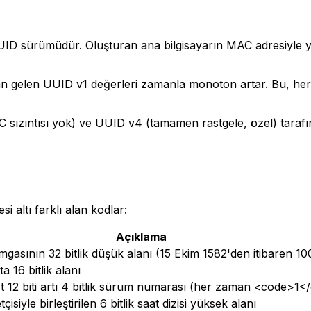
UUID sürümüdür. Oluşturan ana bilgisayarın MAC adresiyle y
an gelen UUID v1 değerleri zamanla monoton artar. Bu, 
ızıntısı yok) ve UUID v4 (tamamen rastgele, özel) tarafınd
si altı farklı alan kodlar:
Açıklama
asının 32 bitlik düşük alanı (15 Ekim 1582'den itibaren 100
 16 bitlik alanı
t 12 biti artı 4 bitlik sürüm numarası (her zaman <code>1<
isiyle birleştirilen 6 bitlik saat dizisi yüksek alanı