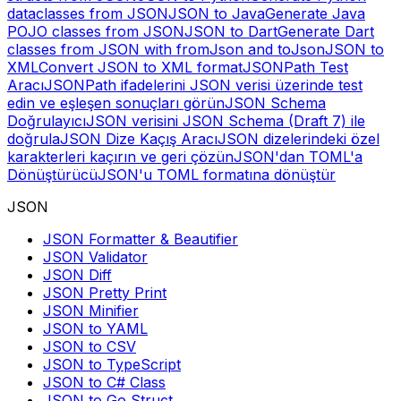
dataclasses from JSON
JSON to Java
Generate Java
POJO classes from JSON
JSON to Dart
Generate Dart
classes from JSON with fromJson and toJson
JSON to
XML
Convert JSON to XML format
JSONPath Test
Aracı
JSONPath ifadelerini JSON verisi üzerinde test
edin ve eşleşen sonuçları görün
JSON Schema
Doğrulayıcı
JSON verisini JSON Schema (Draft 7) ile
doğrula
JSON Dize Kaçış Aracı
JSON dizelerindeki özel
karakterleri kaçırın ve geri çözün
JSON'dan TOML'a
Dönüştürücü
JSON'u TOML formatına dönüştür
JSON
JSON Formatter & Beautifier
JSON Validator
JSON Diff
JSON Pretty Print
JSON Minifier
JSON to YAML
JSON to CSV
JSON to TypeScript
JSON to C# Class
JSON to Go Struct