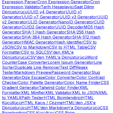
Expression Parser
Cron Expression Generator
Cron
Expression Validator
Tarih Hesaplayıcı
Saat Dilimi
Dönüştürücü
UUID v4 Generator
UUID v1
Generator
UUID v7 Generator
UUID v3 Generator
UUID
v2 Generator
ULID Generator
NanoID Generator
CUID
Generator
CUID2 Generator
UUID Decoder
MD5 Hash
Generator
SHA-1 Hash Generator
SHA-256 Hash
Generator
SHA-384 Hash Generator
SHA-512 Hash
Generator
HMAC Generator
Hash Identifier
CSV to
JSON
CSV to Markdown
CSV to HTML Table
CSV
Formatter
CSV to SQL
CSV'den XML'e
Dönüştürücü
CSV'den YAML'a Dönüştürücü
Word
Counter
Case Converter
Lorem Ipsum Generator
Line
Sorter
Duplicate Line Remover
Text Diff
Regex
Tester
Markdown Preview
Password Generator
Slug
Generator
Dize Escape
Color Converter
Color Contrast
Checker
Color Palette Generator
Color Name Finder
CSS
Gradient Generator
Tailwind Color Finder
XML
Formatter
XML Minifier
XML Validator
XML to JSON
XML
to YAML
XPath Tester
HTML Biçimlendirici
HTML
Küçültücü
HTML Kaçış / Çözme
HTML'den JSX'e
Dönüştürücü
HTML'den Markdown'a Dönüştürücü
CSS
Biçimlendirici
CSS Küçültücü
CSS Birim