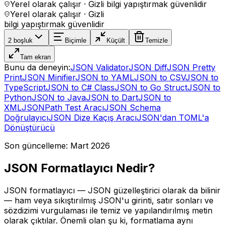
Yerel olarak çalışır · Gizli bilgi yapıştırmak güvenlidir
Yerel olarak çalışır · Gizli
bilgi yapıştırmak güvenlidir
2 boşluk
Biçimle
Küçült
Temizle
Tam ekran
Bunu da deneyin:
JSON Validator
JSON Diff
JSON Pretty
Print
JSON Minifier
JSON to YAML
JSON to CSV
JSON to
TypeScript
JSON to C# Class
JSON to Go Struct
JSON to
Python
JSON to Java
JSON to Dart
JSON to
XML
JSONPath Test Aracı
JSON Schema
Doğrulayıcı
JSON Dize Kaçış Aracı
JSON'dan TOML'a
Dönüştürücü
Son güncelleme:
Mart 2026
JSON Formatlayıcı Nedir?
JSON formatlayıcı — JSON güzelleştirici olarak da bilinir
— ham veya sıkıştırılmış JSON'u girinti, satır sonları ve
sözdizimi vurgulaması ile temiz ve yapılandırılmış metin
olarak çıktılar. Önemli olan şu ki, formatlama aynı