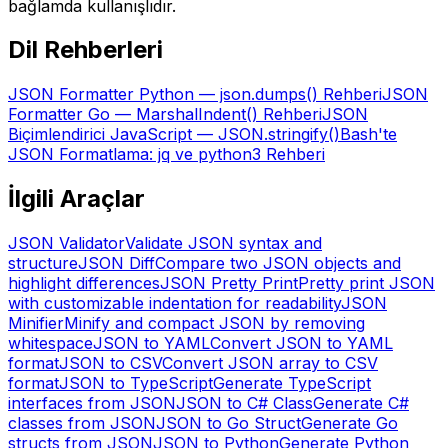
bağlamda kullanışlıdır.
Dil Rehberleri
JSON Formatter Python — json.dumps() Rehberi
JSON
Formatter Go — MarshalIndent() Rehberi
JSON
Biçimlendirici JavaScript — JSON.stringify()
Bash'te
JSON Formatlama: jq ve python3 Rehberi
İlgili Araçlar
JSON Validator
Validate JSON syntax and
structure
JSON Diff
Compare two JSON objects and
highlight differences
JSON Pretty Print
Pretty print JSON
with customizable indentation for readability
JSON
Minifier
Minify and compact JSON by removing
whitespace
JSON to YAML
Convert JSON to YAML
format
JSON to CSV
Convert JSON array to CSV
format
JSON to TypeScript
Generate TypeScript
interfaces from JSON
JSON to C# Class
Generate C#
classes from JSON
JSON to Go Struct
Generate Go
structs from JSON
JSON to Python
Generate Python