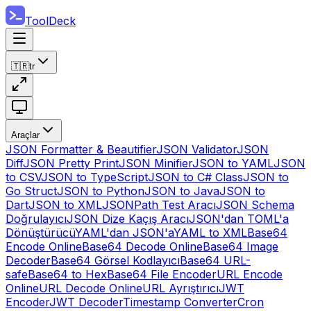
ToolDeck
🇹🇷
tr
Araçlar
JSON Formatter & Beautifier
JSON Validator
JSON
Diff
JSON Pretty Print
JSON Minifier
JSON to YAML
JSON
to CSV
JSON to TypeScript
JSON to C# Class
JSON to
Go Struct
JSON to Python
JSON to Java
JSON to
Dart
JSON to XML
JSONPath Test Aracı
JSON Schema
Doğrulayıcı
JSON Dize Kaçış Aracı
JSON'dan TOML'a
Dönüştürücü
YAML'dan JSON'a
YAML to XML
Base64
Encode Online
Base64 Decode Online
Base64 Image
Decoder
Base64 Görsel Kodlayıcı
Base64 URL-
safe
Base64 to Hex
Base64 File Encoder
URL Encode
Online
URL Decode Online
URL Ayrıştırıcı
JWT
Encoder
JWT Decoder
Timestamp Converter
Cron