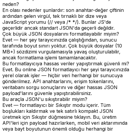
neden?
En olası nedenler şunlardır: son anahtar-değer çiftinin
ardından gelen virgül, tek tırnaklı bir dize veya
JavaScript yorumu (// veya /* */). Bunlar JS'de
geçerlidir ancak standart JSON'da geçerli değildir.
Çok büyük JSON dosyalarını formatlayabilir miyim?
Evet — her şey tarayıcınızda çalıştığından, sunucu
tarafında boyut sınırı yoktur. Çok büyük dosyalar (10
MB+) sözdizimi vurgulamasıyla yavaş oluşturulabilir,
ancak formatlama işlemi tamamlanacaktır.
Bu formatlayıcıya hassas veriler yapıştırmak güvenli mi?
Evet. Bu online JSON formatlayıcı her şeyi tarayıcınızda
yerel olarak işler — hiçbir veri herhangi bir sunucuya
gönderilmez. API anahtarlarını, erişim tokenlarını,
veritabanı sorgu sonuçlarını ve diğer hassas JSON
payload'larını güvenle yapıştırabilirsiniz.
Bu araçla JSON'u sıkıştırabilir miyim?
Evet — formatlayıcı bir Sıkıştır modu içerir. Tüm
boşlukları kaldırmak ve tek satırlı kompakt JSON
üretmek için Sıkıştır düğmesine tıklayın. Bu, üretim
API'leri için payload hazırlarken, mobil veri aktarımında
veya bayt boyutunun önemli olduğu herhangi bir