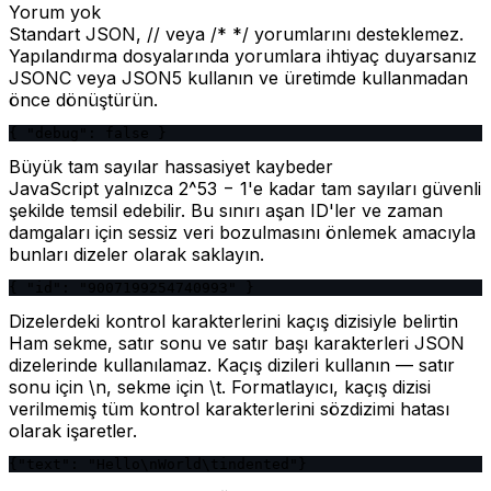
Yorum yok
Standart JSON, // veya /* */ yorumlarını desteklemez.
Yapılandırma dosyalarında yorumlara ihtiyaç duyarsanız
JSONC veya JSON5 kullanın ve üretimde kullanmadan
önce dönüştürün.
{ "debug": false }
Büyük tam sayılar hassasiyet kaybeder
JavaScript yalnızca 2^53 − 1'e kadar tam sayıları güvenli
şekilde temsil edebilir. Bu sınırı aşan ID'ler ve zaman
damgaları için sessiz veri bozulmasını önlemek amacıyla
bunları dizeler olarak saklayın.
{ "id": "9007199254740993" }
Dizelerdeki kontrol karakterlerini kaçış dizisiyle belirtin
Ham sekme, satır sonu ve satır başı karakterleri JSON
dizelerinde kullanılamaz. Kaçış dizileri kullanın — satır
sonu için \n, sekme için \t. Formatlayıcı, kaçış dizisi
verilmemiş tüm kontrol karakterlerini sözdizimi hatası
olarak işaretler.
{"text": "Hello\nWorld\tindented"}