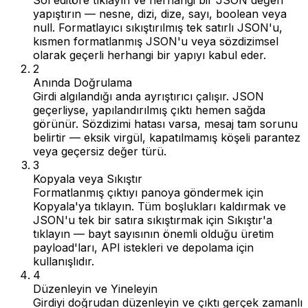
Sol editöre tıklayın ve herhangi bir JSON değeri
yapıştırın — nesne, dizi, dize, sayı, boolean veya
null. Formatlayıcı sıkıştırılmış tek satırlı JSON'u,
kısmen formatlanmış JSON'u veya sözdizimsel
olarak geçerli herhangi bir yapıyı kabul eder.
2
Anında Doğrulama
Girdi algılandığı anda ayrıştırıcı çalışır. JSON
geçerliyse, yapılandırılmış çıktı hemen sağda
görünür. Sözdizimi hatası varsa, mesaj tam sorunu
belirtir — eksik virgül, kapatılmamış köşeli parantez
veya geçersiz değer türü.
3
Kopyala veya Sıkıştır
Formatlanmış çıktıyı panoya göndermek için
Kopyala'ya tıklayın. Tüm boşlukları kaldırmak ve
JSON'u tek bir satıra sıkıştırmak için Sıkıştır'a
tıklayın — bayt sayısının önemli olduğu üretim
payload'ları, API istekleri ve depolama için
kullanışlıdır.
4
Düzenleyin ve Yineleyin
Girdiyi doğrudan düzenleyin ve çıktı gerçek zamanlı