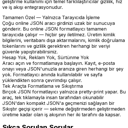
geliştirme kullanımı için temel farklılaştırıcılar gizlilik, hız
ve iş akışı entegrasyonudur.
Tamamen Özel — Yalnızca Tarayıcıda İşleme
Çoğu online JSON aracı girdinizi uzak bir sunucuya
gönderir. Bu online JSON formatlayıcı tamamen
tarayıcıda çalışır — hiçbir şey iletilmez. Üretim kimlik
bilgilerini, veritabanı dışa aktarmalarını, kimlik doğrulama
tokenlarını ve gizlilik gerektiren herhangi bir veriyi
güvenle yapıştırabilirsiniz.
Hesap Yok, Reklam Yok, Sürtünme Yok
Aracı açın ve formatlamaya başlayın. Kayıt, e-posta
onayı veya JSON'unuzla aranıza giren herhangi bir şey
yok. Formatlayıcı anında kullanılabilir ve sayfa
yüklendikten sonra çevrimdışı çalışır.
Tek Araçta Formatlama ve Sıkıştırma
Birçok JSON formatlayıcı yalnızca pretty-print yapar. Bu
araç, tek tıklamayla insan tarafından okunabilir
JSON'dan kompakt JSON'a geçmenizi sağlayan bir
Sıkıştır geçişi içerir — sekme değiştirmeden geliştirmeden
üretime kadar olan iş akışının her iki tarafını da kapsar.
Sıkça Sorulan Sorular