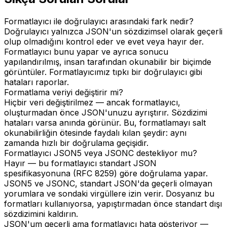
Formatlayıcı ile doğrulayıcı arasındaki fark nedir?
Doğrulayıcı yalnızca JSON'un sözdizimsel olarak geçerli
olup olmadığını kontrol eder ve evet veya hayır der.
Formatlayıcı bunu yapar ve ayrıca sonucu
yapılandırılmış, insan tarafından okunabilir bir biçimde
görüntüler. Formatlayıcımız tıpkı bir doğrulayıcı gibi
hataları raporlar.
Formatlama veriyi değiştirir mi?
Hiçbir veri değiştirilmez — ancak formatlayıcı,
oluşturmadan önce JSON'unuzu ayrıştırır. Sözdizimi
hataları varsa anında görünür. Bu, formatlamayı salt
okunabilirliğin ötesinde faydalı kılan şeydir: aynı
zamanda hızlı bir doğrulama geçişidir.
Formatlayıcı JSON5 veya JSONC destekliyor mu?
Hayır — bu formatlayıcı standart JSON
spesifikasyonuna (RFC 8259) göre doğrulama yapar.
JSON5 ve JSONC, standart JSON'da geçerli olmayan
yorumlara ve sondaki virgüllere izin verir. Dosyanız bu
formatları kullanıyorsa, yapıştırmadan önce standart dışı
sözdizimini kaldırın.
JSON'um geçerli ama formatlayıcı hata gösteriyor —