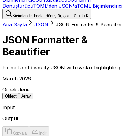
Dönüştürücü
TOML'den JSON'a
TOML Biçimlendirici
Biçimlendir, kodla, dönüştür, çöz…
Ctrl+K
Ana Sayfa
JSON
JSON Formatter & Beautifier
JSON Formatter &
Beautifier
Format and beautify JSON with syntax highlighting
March 2026
Örnek dene
Object
Array
Input
Output
Kopyala
İndir