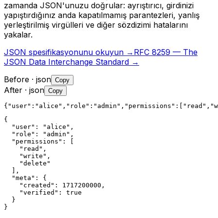
zamanda JSON'unuzu doğrular: ayrıştırıcı, girdinizi
yapıştırdığınız anda kapatılmamış parantezleri, yanlış
yerleştirilmiş virgülleri ve diğer sözdizimi hatalarını
yakalar.
JSON spesifikasyonunu okuyun →
RFC 8259 — The
JSON Data Interchange Standard →
Before
· json
Copy
After
· json
Copy
{"user":"alice","role":"admin","permissions":["read","w
{

  "user": "alice",

  "role": "admin",

  "permissions": [

    "read",

    "write",

    "delete"

  ],

  "meta": {

    "created": 1717200000,

    "verified": true

  }

}