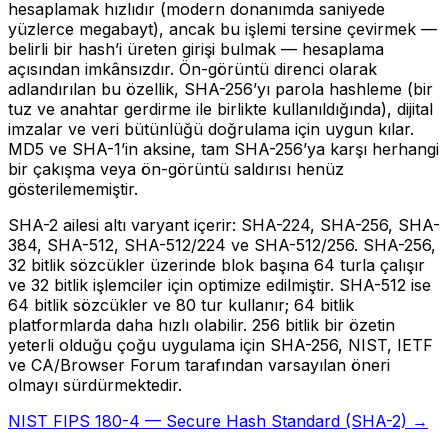
hesaplamak hızlıdır (modern donanımda saniyede
yüzlerce megabayt), ancak bu işlemi tersine çevirmek —
belirli bir hash’i üreten girişi bulmak — hesaplama
açısından imkânsızdır. Ön-görüntü direnci olarak
adlandırılan bu özellik, SHA-256’yı parola hashleme (bir
tuz ve anahtar gerdirme ile birlikte kullanıldığında), dijital
imzalar ve veri bütünlüğü doğrulama için uygun kılar.
MD5 ve SHA-1’in aksine, tam SHA-256’ya karşı herhangi
bir çakışma veya ön-görüntü saldırısı henüz
gösterilememiştir.
SHA-2 ailesi altı varyant içerir: SHA-224, SHA-256, SHA-
384, SHA-512, SHA-512/224 ve SHA-512/256. SHA-256,
32 bitlik sözcükler üzerinde blok başına 64 turla çalışır
ve 32 bitlik işlemciler için optimize edilmiştir. SHA-512 ise
64 bitlik sözcükler ve 80 tur kullanır; 64 bitlik
platformlarda daha hızlı olabilir. 256 bitlik bir özetin
yeterli olduğu çoğu uygulama için SHA-256, NIST, IETF
ve CA/Browser Forum tarafından varsayılan öneri
olmayı sürdürmektedir.
NIST FIPS 180-4 — Secure Hash Standard (SHA-2) →