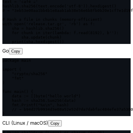
text = 'café ☕'

hashlib.sha256(text.encode('utf-8')).hexdigest()

# → "3eb53e00aa1bb4b1e8aab1ab38e56e6b8fb0b20e1cf7e1d19f
# Hash a file in chunks (memory-efficient)

with open('release.tar.gz', 'rb') as f:

    sha = hashlib.sha256()

    for chunk in iter(lambda: f.read(8192), b''):

        sha.update(chunk)

    print(sha.hexdigest())
Go
Copy
package main

import (

    "crypto/sha256"

    "fmt"

)

func main() {

    data := []byte("hello world")

    hash := sha256.Sum256(data)

    fmt.Printf("%x\n", hash)

    // → b94d27b9934d3e08a52e52d7da7dabfac484efe37a5380
}
CLI (Linux / macOS)
Copy
# Using sha256sum (Linux) or shasum (macOS)
