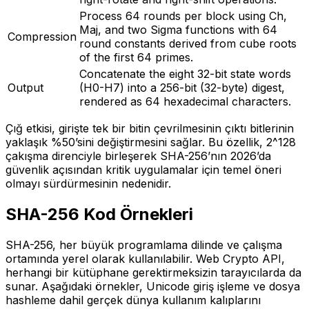
Process 64 rounds per block using Ch,
Maj, and two Sigma functions with 64
Compression
round constants derived from cube roots
of the first 64 primes.
Concatenate the eight 32-bit state words
Output
(H0-H7) into a 256-bit (32-byte) digest,
rendered as 64 hexadecimal characters.
Çığ etkisi, girişte tek bir bitin çevrilmesinin çıktı bitlerinin
yaklaşık %50’sini değiştirmesini sağlar. Bu özellik, 2^128
çakışma direnciyle birleşerek SHA-256’nın 2026’da
güvenlik açısından kritik uygulamalar için temel öneri
olmayı sürdürmesinin nedenidir.
SHA-256 Kod Örnekleri
SHA-256, her büyük programlama dilinde ve çalışma
ortamında yerel olarak kullanılabilir. Web Crypto API,
herhangi bir kütüphane gerektirmeksizin tarayıcılarda da
sunar. Aşağıdaki örnekler, Unicode giriş işleme ve dosya
hashleme dahil gerçek dünya kullanım kalıplarını