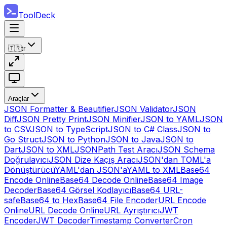
ToolDeck
🇹🇷
tr
Araçlar
JSON Formatter & Beautifier
JSON Validator
JSON
Diff
JSON Pretty Print
JSON Minifier
JSON to YAML
JSON
to CSV
JSON to TypeScript
JSON to C# Class
JSON to
Go Struct
JSON to Python
JSON to Java
JSON to
Dart
JSON to XML
JSONPath Test Aracı
JSON Schema
Doğrulayıcı
JSON Dize Kaçış Aracı
JSON'dan TOML'a
Dönüştürücü
YAML'dan JSON'a
YAML to XML
Base64
Encode Online
Base64 Decode Online
Base64 Image
Decoder
Base64 Görsel Kodlayıcı
Base64 URL-
safe
Base64 to Hex
Base64 File Encoder
URL Encode
Online
URL Decode Online
URL Ayrıştırıcı
JWT
Encoder
JWT Decoder
Timestamp Converter
Cron