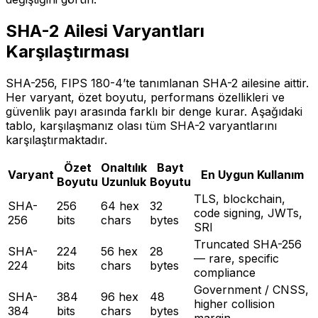
SHA-2 Ailesi Varyantları
Karşılaştırması
SHA-256, FIPS 180-4’te tanımlanan SHA-2 ailesine aittir.
Her varyant, özet boyutu, performans özellikleri ve
güvenlik payı arasında farklı bir denge kurar. Aşağıdaki
tablo, karşılaşmanız olası tüm SHA-2 varyantlarını
karşılaştırmaktadır.
Özet
Onaltılık
Bayt
Varyant
En Uygun Kullanım
Boyutu
Uzunluk
Boyutu
TLS, blockchain,
SHA-
256
64 hex
32
code signing, JWTs,
256
bits
chars
bytes
SRI
Truncated SHA-256
SHA-
224
56 hex
28
— rare, specific
224
bits
chars
bytes
compliance
Government / CNSS,
SHA-
384
96 hex
48
higher collision
384
bits
chars
bytes