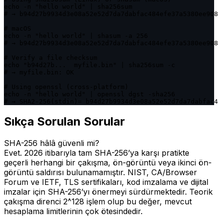
echo -n "hello world" | sha256sum

# → b94d27b9934d3e08a52e52d7da7dabfac484efe37a5380ee908
# macOS

echo -n "hello world" | shasum -a 256

# → b94d27b9934d3e08a52e52d7da7dabfac484efe37a5380ee908
# Verify a file checksum

echo "b94d27b...  myfile.bin" | sha256sum -c

# → myfile.bin: OK

# Using openssl (cross-platform)

echo -n "hello world" | openssl dgst -sha256

# → SHA2-256(stdin)= b94d27b9934d3e08a52e52d7da7dabfac4
Sıkça Sorulan Sorular
SHA-256 hâlâ güvenli mi?
Evet. 2026 itibarıyla tam SHA-256’ya karşı pratikte
geçerli herhangi bir çakışma, ön-görüntü veya ikinci ön-
görüntü saldırısı bulunamamıştır. NIST, CA/Browser
Forum ve IETF, TLS sertifikaları, kod imzalama ve dijital
imzalar için SHA-256’yı önermeyi sürdürmektedir. Teorik
çakışma direnci 2^128 işlem olup bu değer, mevcut
hesaplama limitlerinin çok ötesindedir.