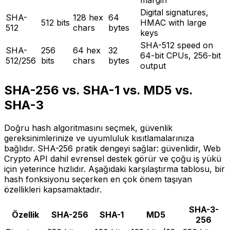
margin
Digital signatures,
SHA-
128 hex
64
512 bits
HMAC with large
512
chars
bytes
keys
SHA-512 speed on
SHA-
256
64 hex
32
64-bit CPUs, 256-bit
512/256
bits
chars
bytes
output
SHA-256 vs. SHA-1 vs. MD5 vs.
SHA-3
Doğru hash algoritmasını seçmek, güvenlik
gereksinimlerinize ve uyumluluk kısıtlamalarınıza
bağlıdır. SHA-256 pratik dengeyi sağlar: güvenlidir, Web
Crypto API dahil evrensel destek görür ve çoğu iş yükü
için yeterince hızlıdır. Aşağıdaki karşılaştırma tablosu, bir
hash fonksiyonu seçerken en çok önem taşıyan
özellikleri kapsamaktadır.
SHA-3-
Özellik
SHA-256
SHA-1
MD5
256