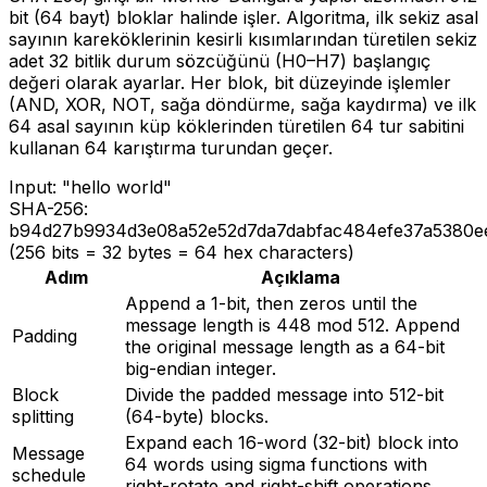
bit (64 bayt) bloklar halinde işler. Algoritma, ilk sekiz asal
sayının kareköklerinin kesirli kısımlarından türetilen sekiz
adet 32 bitlik durum sözcüğünü (H0–H7) başlangıç
değeri olarak ayarlar. Her blok, bit düzeyinde işlemler
(AND, XOR, NOT, sağa döndürme, sağa kaydırma) ve ilk
64 asal sayının küp köklerinden türetilen 64 tur sabitini
kullanan 64 karıştırma turundan geçer.
Input:
"hello world"
SHA-256:
b94d27b9934d3e08a52e52d7da7dabfac484efe37a5380e
(256 bits = 32 bytes = 64 hex characters)
Adım
Açıklama
Append a 1-bit, then zeros until the
message length is 448 mod 512. Append
Padding
the original message length as a 64-bit
big-endian integer.
Block
Divide the padded message into 512-bit
splitting
(64-byte) blocks.
Expand each 16-word (32-bit) block into
Message
64 words using sigma functions with
schedule
right-rotate and right-shift operations.