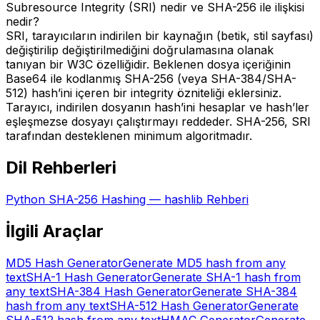
Subresource Integrity (SRI) nedir ve SHA-256 ile ilişkisi
nedir?
SRI, tarayıcıların indirilen bir kaynağın (betik, stil sayfası)
değiştirilip değiştirilmediğini doğrulamasına olanak
tanıyan bir W3C özelliğidir. Beklenen dosya içeriğinin
Base64 ile kodlanmış SHA-256 (veya SHA-384/SHA-
512) hash’ini içeren bir integrity özniteliği eklersiniz.
Tarayıcı, indirilen dosyanın hash’ini hesaplar ve hash’ler
eşleşmezse dosyayı çalıştırmayı reddeder. SHA-256, SRI
tarafından desteklenen minimum algoritmadır.
Dil Rehberleri
Python SHA-256 Hashing — hashlib Rehberi
İlgili Araçlar
MD5 Hash Generator
Generate MD5 hash from any
text
SHA-1 Hash Generator
Generate SHA-1 hash from
any text
SHA-384 Hash Generator
Generate SHA-384
hash from any text
SHA-512 Hash Generator
Generate