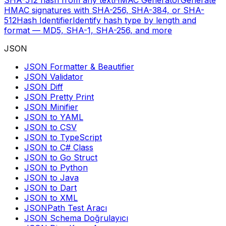
SHA-512 hash from any text
HMAC Generator
Generate
HMAC signatures with SHA-256, SHA-384, or SHA-
512
Hash Identifier
Identify hash type by length and
format — MD5, SHA-1, SHA-256, and more
JSON
JSON Formatter & Beautifier
JSON Validator
JSON Diff
JSON Pretty Print
JSON Minifier
JSON to YAML
JSON to CSV
JSON to TypeScript
JSON to C# Class
JSON to Go Struct
JSON to Python
JSON to Java
JSON to Dart
JSON to XML
JSONPath Test Aracı
JSON Schema Doğrulayıcı