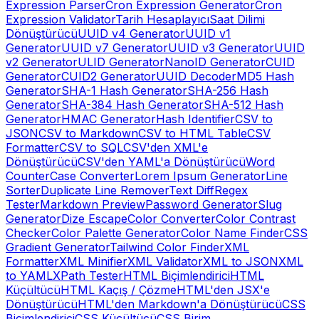
Expression Parser
Cron Expression Generator
Cron
Expression Validator
Tarih Hesaplayıcı
Saat Dilimi
Dönüştürücü
UUID v4 Generator
UUID v1
Generator
UUID v7 Generator
UUID v3 Generator
UUID
v2 Generator
ULID Generator
NanoID Generator
CUID
Generator
CUID2 Generator
UUID Decoder
MD5 Hash
Generator
SHA-1 Hash Generator
SHA-256 Hash
Generator
SHA-384 Hash Generator
SHA-512 Hash
Generator
HMAC Generator
Hash Identifier
CSV to
JSON
CSV to Markdown
CSV to HTML Table
CSV
Formatter
CSV to SQL
CSV'den XML'e
Dönüştürücü
CSV'den YAML'a Dönüştürücü
Word
Counter
Case Converter
Lorem Ipsum Generator
Line
Sorter
Duplicate Line Remover
Text Diff
Regex
Tester
Markdown Preview
Password Generator
Slug
Generator
Dize Escape
Color Converter
Color Contrast
Checker
Color Palette Generator
Color Name Finder
CSS
Gradient Generator
Tailwind Color Finder
XML
Formatter
XML Minifier
XML Validator
XML to JSON
XML
to YAML
XPath Tester
HTML Biçimlendirici
HTML
Küçültücü
HTML Kaçış / Çözme
HTML'den JSX'e
Dönüştürücü
HTML'den Markdown'a Dönüştürücü
CSS
Biçimlendirici
CSS Küçültücü
CSS Birim