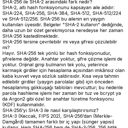
SHA-256 ile SHA-2 arasındaki fark nedir?
SHA-2, altı hash fonksiyonunu kapsayan aile adıdır:
SHA-224, SHA-256, SHA-384, SHA-512, SHA-512/224
ve SHA-512/256. SHA-256 bu ailenin en yaygın
kullanılan üyesidir. Belgeler "SHA-2 kullanın" dediğinde,
daha uzun bir özet gerekmiyorsa neredeyse her zaman
SHA-256 kastedilmektedir.
SHA-256 tersine çevrilebilir mi veya şifresi çözülebilir
mi?
Hayır. SHA-256 tek yönlü bir hash fonksiyonudur,
şifreleme değildir. Anahtar yoktur, şifre çözme işlemi de
yoktur. Orijinal girişi bulmanın tek yolu, yeterince
karmaşık girdiler için hesaplama açısından imkânsız olan
kaba kuvvet veya sözlük saldırısıdır. Kısa veya tahmin
edilebilir girdiler (yaygın parolalar gibi) için önceden
hesaplanmış gökkuşağı tabloları mevcuttur; bu nedenle
parola hashleme işlemi her zaman bir tuz ve bcrypt ya
da Argon2 gibi özel bir anahtar türetme fonksiyonu
(KDF) kullanmalıdır.
SHA-256’yı SHA-3 ile nasıl karşılaştırırsınız?
SHA-3 (Keccak, FIPS 202), SHA-256’dan (Merkle–
Damgård) tamamen farklı bir iç yapı (sünger yapısı)
kullanır. Hem SHA-256 hem de SHA-3-256, 256 bitlik