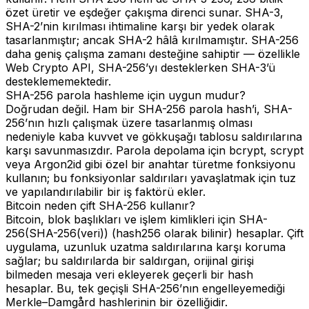
özet üretir ve eşdeğer çakışma direnci sunar. SHA-3,
SHA-2’nin kırılması ihtimaline karşı bir yedek olarak
tasarlanmıştır; ancak SHA-2 hâlâ kırılmamıştır. SHA-256
daha geniş çalışma zamanı desteğine sahiptir — özellikle
Web Crypto API, SHA-256’yı desteklerken SHA-3’ü
desteklememektedir.
SHA-256 parola hashleme için uygun mudur?
Doğrudan değil. Ham bir SHA-256 parola hash’i, SHA-
256’nın hızlı çalışmak üzere tasarlanmış olması
nedeniyle kaba kuvvet ve gökkuşağı tablosu saldırılarına
karşı savunmasızdır. Parola depolama için bcrypt, scrypt
veya Argon2id gibi özel bir anahtar türetme fonksiyonu
kullanın; bu fonksiyonlar saldırıları yavaşlatmak için tuz
ve yapılandırılabilir bir iş faktörü ekler.
Bitcoin neden çift SHA-256 kullanır?
Bitcoin, blok başlıkları ve işlem kimlikleri için SHA-
256(SHA-256(veri)) (hash256 olarak bilinir) hesaplar. Çift
uygulama, uzunluk uzatma saldırılarına karşı koruma
sağlar; bu saldırılarda bir saldırgan, orijinal girişi
bilmeden mesaja veri ekleyerek geçerli bir hash
hesaplar. Bu, tek geçişli SHA-256’nın engelleyemediği
Merkle–Damgård hashlerinin bir özelliğidir.