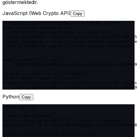
göstermektedir.
JavaScript (Web Crypto API)
Copy
// Works in all modern browsers and Node.js 18+

async function sha256(text) {

  const data = new TextEncoder().encode(text)

  const hashBuffer = await crypto.subtle.digest('SHA-25
  const hashArray = Array.from(new Uint8Array(hashBuffe
  return hashArray.map(b => b.toString(16).padStart(2, 
}

await sha256('hello world')

// → "b94d27b9934d3e08a52e52d7da7dabfac484efe37a5380ee9
// Node.js (built-in crypto module)

const crypto = require('crypto')

crypto.createHash('sha256').update('hello world').diges
// → "b94d27b9934d3e08a52e52d7da7dabfac484efe37a5380ee9
Python
Copy
import hashlib

# Basic SHA-256 hash

result = hashlib.sha256(b'hello world').hexdigest()

print(result)  # → "b94d27b9934d3e08a52e52d7da7dabfac48
# Hash a string (encode to bytes first)
