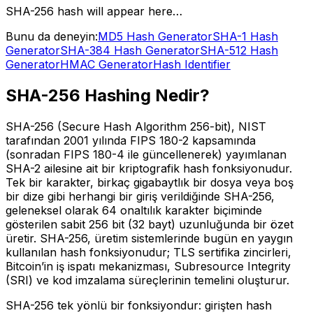
SHA-256 hash will appear here…
Bunu da deneyin:
MD5 Hash Generator
SHA-1 Hash
Generator
SHA-384 Hash Generator
SHA-512 Hash
Generator
HMAC Generator
Hash Identifier
SHA-256 Hashing Nedir?
SHA-256 (Secure Hash Algorithm 256-bit), NIST
tarafından 2001 yılında FIPS 180-2 kapsamında
(sonradan FIPS 180-4 ile güncellenerek) yayımlanan
SHA-2 ailesine ait bir kriptografik hash fonksiyonudur.
Tek bir karakter, birkaç gigabaytlık bir dosya veya boş
bir dize gibi herhangi bir giriş verildiğinde SHA-256,
geleneksel olarak 64 onaltılık karakter biçiminde
gösterilen sabit 256 bit (32 bayt) uzunluğunda bir özet
üretir. SHA-256, üretim sistemlerinde bugün en yaygın
kullanılan hash fonksiyonudur; TLS sertifika zincirleri,
Bitcoin’in iş ispatı mekanizması, Subresource Integrity
(SRI) ve kod imzalama süreçlerinin temelini oluşturur.
SHA-256 tek yönlü bir fonksiyondur: girişten hash