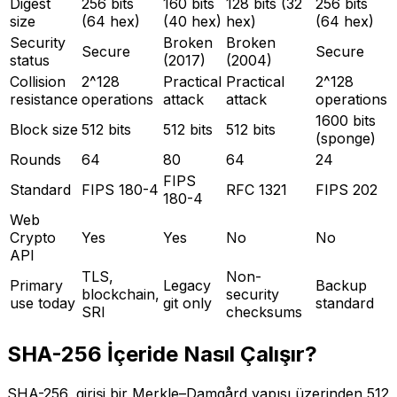
Digest
256 bits
160 bits
128 bits (32
256 bits
size
(64 hex)
(40 hex)
hex)
(64 hex)
Security
Broken
Broken
Secure
Secure
status
(2017)
(2004)
Collision
2^128
Practical
Practical
2^128
resistance
operations
attack
attack
operations
1600 bits
Block size
512 bits
512 bits
512 bits
(sponge)
Rounds
64
80
64
24
FIPS
Standard
FIPS 180-4
RFC 1321
FIPS 202
180-4
Web
Crypto
Yes
Yes
No
No
API
TLS,
Non-
Primary
Legacy
Backup
blockchain,
security
use today
git only
standard
SRI
checksums
SHA-256 İçeride Nasıl Çalışır?
SHA-256, girişi bir Merkle–Damgård yapısı üzerinden 512