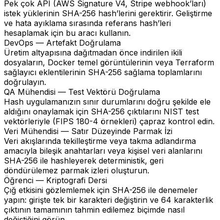
Pek çok API (AWS Signature V4, Stripe webhook’ları)
istek yüklerinin SHA-256 hash’lerini gerektirir. Geliştirme
ve hata ayıklama sırasında referans hash’leri
hesaplamak için bu aracı kullanın.
DevOps — Artefakt Doğrulama
Üretim altyapısına dağıtmadan önce indirilen ikili
dosyaların, Docker temel görüntülerinin veya Terraform
sağlayıcı eklentilerinin SHA-256 sağlama toplamlarını
doğrulayın.
QA Mühendisi — Test Vektörü Doğrulama
Hash uygulamanızın sınır durumlarını doğru şekilde ele
aldığını onaylamak için SHA-256 çıktılarını NIST test
vektörleriyle (FIPS 180-4 örnekleri) çapraz kontrol edin.
Veri Mühendisi — Satır Düzeyinde Parmak İzi
Veri akışlarında tekilleştirme veya takma adlandırma
amacıyla bileşik anahtarları veya kişisel veri alanlarını
SHA-256 ile hashleyerek deterministik, geri
döndürülemez parmak izleri oluşturun.
Öğrenci — Kriptografi Dersi
Çığ etkisini gözlemlemek için SHA-256 ile denemeler
yapın: girişte tek bir karakteri değiştirin ve 64 karakterlik
çıktının tamamının tahmin edilemez biçimde nasıl
değiştiğini görün.