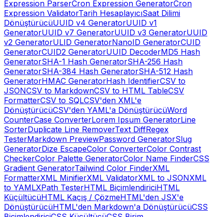
Expression Parser
Cron Expression Generator
Cron
Expression Validator
Tarih Hesaplayıcı
Saat Dilimi
Dönüştürücü
UUID v4 Generator
UUID v1
Generator
UUID v7 Generator
UUID v3 Generator
UUID
v2 Generator
ULID Generator
NanoID Generator
CUID
Generator
CUID2 Generator
UUID Decoder
MD5 Hash
Generator
SHA-1 Hash Generator
SHA-256 Hash
Generator
SHA-384 Hash Generator
SHA-512 Hash
Generator
HMAC Generator
Hash Identifier
CSV to
JSON
CSV to Markdown
CSV to HTML Table
CSV
Formatter
CSV to SQL
CSV'den XML'e
Dönüştürücü
CSV'den YAML'a Dönüştürücü
Word
Counter
Case Converter
Lorem Ipsum Generator
Line
Sorter
Duplicate Line Remover
Text Diff
Regex
Tester
Markdown Preview
Password Generator
Slug
Generator
Dize Escape
Color Converter
Color Contrast
Checker
Color Palette Generator
Color Name Finder
CSS
Gradient Generator
Tailwind Color Finder
XML
Formatter
XML Minifier
XML Validator
XML to JSON
XML
to YAML
XPath Tester
HTML Biçimlendirici
HTML
Küçültücü
HTML Kaçış / Çözme
HTML'den JSX'e
Dönüştürücü
HTML'den Markdown'a Dönüştürücü
CSS
Biçimlendirici
CSS Küçültücü
CSS Birim