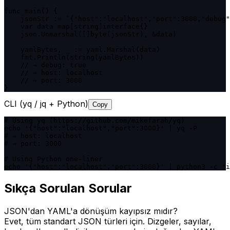
func main() {

    jsonStr := `{"host":"localhost","port":3000,"debug"
    var data map[string]interface{}

    json.Unmarshal([]byte(jsonStr), &data)

    yamlBytes, _ := yaml.Marshal(data)

    fmt.Println(string(yamlBytes))

    // → debug: true

    // → host: localhost

    // → port: 3000

}
CLI (yq / jq + Python)
Copy
# Using yq (https://github.com/mikefarah/yq)

echo '{"host":"localhost","port":3000}' | yq -P

# → host: localhost

# → port: 3000

# Using Python one-liner

echo '{"host":"localhost","port":3000}' | python3 -c "i
Sıkça Sorulan Sorular
JSON'dan YAML'a dönüşüm kayıpsız mıdır?
Evet, tüm standart JSON türleri için. Dizgeler, sayılar,