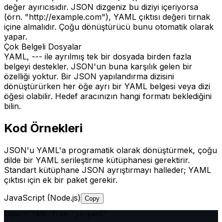
değer ayırıcısıdır. JSON dizgeniz bu diziyi içeriyorsa
(örn. "http://example.com"), YAML çıktısı değeri tırnak
içine almalıdır. Çoğu dönüştürücü bunu otomatik olarak
yapar.
Çok Belgeli Dosyalar
YAML, --- ile ayrılmış tek bir dosyada birden fazla
belgeyi destekler. JSON'un buna karşılık gelen bir
özelliği yoktur. Bir JSON yapılandırma dizisini
dönüştürürken her öğe ayrı bir YAML belgesi veya dizi
öğesi olabilir. Hedef aracınızın hangi formatı beklediğini
bilin.
Kod Örnekleri
JSON'u YAML'a programatik olarak dönüştürmek, çoğu
dilde bir YAML serileştirme kütüphanesi gerektirir.
Standart kütüphane JSON ayrıştırmayı halleder; YAML
çıktısı için ek bir paket gerekir.
JavaScript (Node.js)
Copy
import YAML from 'js-yaml'
