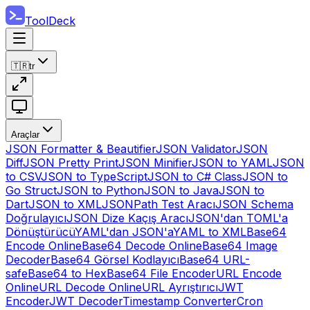
ToolDeck
🇹🇷
tr
Araçlar
JSON Formatter & Beautifier
JSON Validator
JSON
Diff
JSON Pretty Print
JSON Minifier
JSON to YAML
JSON
to CSV
JSON to TypeScript
JSON to C# Class
JSON to
Go Struct
JSON to Python
JSON to Java
JSON to
Dart
JSON to XML
JSONPath Test Aracı
JSON Schema
Doğrulayıcı
JSON Dize Kaçış Aracı
JSON'dan TOML'a
Dönüştürücü
YAML'dan JSON'a
YAML to XML
Base64
Encode Online
Base64 Decode Online
Base64 Image
Decoder
Base64 Görsel Kodlayıcı
Base64 URL-
safe
Base64 to Hex
Base64 File Encoder
URL Encode
Online
URL Decode Online
URL Ayrıştırıcı
JWT
Encoder
JWT Decoder
Timestamp Converter
Cron