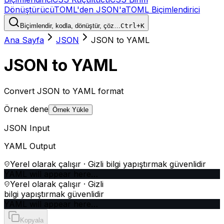
Dönüştürücü
TOML'den JSON'a
TOML Biçimlendirici
Biçimlendir, kodla, dönüştür, çöz…
Ctrl+K
Ana Sayfa
JSON
JSON to YAML
JSON to YAML
Convert JSON to YAML format
Örnek dene
Örnek Yükle
JSON Input
YAML Output
Yerel olarak çalışır · Gizli bilgi yapıştırmak güvenlidir
YAML will appear here…
Yerel olarak çalışır · Gizli
bilgi yapıştırmak güvenlidir
YAML will appear here…
Kopyala