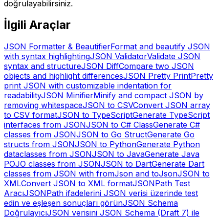
doğrulayabilirsiniz.
İlgili Araçlar
JSON Formatter & Beautifier
Format and beautify JSON
with syntax highlighting
JSON Validator
Validate JSON
syntax and structure
JSON Diff
Compare two JSON
objects and highlight differences
JSON Pretty Print
Pretty
print JSON with customizable indentation for
readability
JSON Minifier
Minify and compact JSON by
removing whitespace
JSON to CSV
Convert JSON array
to CSV format
JSON to TypeScript
Generate TypeScript
interfaces from JSON
JSON to C# Class
Generate C#
classes from JSON
JSON to Go Struct
Generate Go
structs from JSON
JSON to Python
Generate Python
dataclasses from JSON
JSON to Java
Generate Java
POJO classes from JSON
JSON to Dart
Generate Dart
classes from JSON with fromJson and toJson
JSON to
XML
Convert JSON to XML format
JSONPath Test
Aracı
JSONPath ifadelerini JSON verisi üzerinde test
edin ve eşleşen sonuçları görün
JSON Schema
Doğrulayıcı
JSON verisini JSON Schema (Draft 7) ile