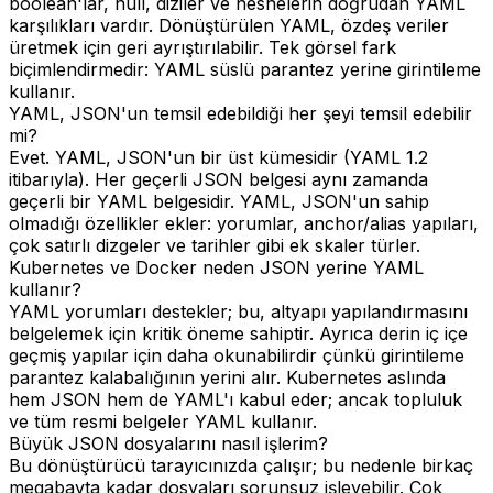
boolean'lar, null, diziler ve nesnelerin doğrudan YAML
karşılıkları vardır. Dönüştürülen YAML, özdeş veriler
üretmek için geri ayrıştırılabilir. Tek görsel fark
biçimlendirmedir: YAML süslü parantez yerine girintileme
kullanır.
YAML, JSON'un temsil edebildiği her şeyi temsil edebilir
mi?
Evet. YAML, JSON'un bir üst kümesidir (YAML 1.2
itibarıyla). Her geçerli JSON belgesi aynı zamanda
geçerli bir YAML belgesidir. YAML, JSON'un sahip
olmadığı özellikler ekler: yorumlar, anchor/alias yapıları,
çok satırlı dizgeler ve tarihler gibi ek skaler türler.
Kubernetes ve Docker neden JSON yerine YAML
kullanır?
YAML yorumları destekler; bu, altyapı yapılandırmasını
belgelemek için kritik öneme sahiptir. Ayrıca derin iç içe
geçmiş yapılar için daha okunabilirdir çünkü girintileme
parantez kalabalığının yerini alır. Kubernetes aslında
hem JSON hem de YAML'ı kabul eder; ancak topluluk
ve tüm resmi belgeler YAML kullanır.
Büyük JSON dosyalarını nasıl işlerim?
Bu dönüştürücü tarayıcınızda çalışır; bu nedenle birkaç
megabayta kadar dosyaları sorunsuz işleyebilir. Çok