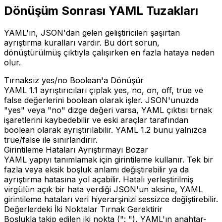
Dönüşüm Sonrası YAML Tuzakları
YAML'ın, JSON'dan gelen geliştiricileri şaşırtan
ayrıştırma kuralları vardır. Bu dört sorun,
dönüştürülmüş çıktıyla çalışırken en fazla hataya neden
olur.
Tırnaksız yes/no Boolean'a Dönüşür
YAML 1.1 ayrıştırıcıları çıplak yes, no, on, off, true ve
false değerlerini boolean olarak işler. JSON'unuzda
"yes" veya "no" dizge değeri varsa, YAML çıktısı tırnak
işaretlerini kaybedebilir ve eski araçlar tarafından
boolean olarak ayrıştırılabilir. YAML 1.2 bunu yalnızca
true/false ile sınırlandırır.
Girintileme Hataları Ayrıştırmayı Bozar
YAML yapıyı tanımlamak için girintileme kullanır. Tek bir
fazla veya eksik boşluk anlamı değiştirebilir ya da
ayrıştırma hatasına yol açabilir. Hatalı yerleştirilmiş
virgülün açık bir hata verdiği JSON'un aksine, YAML
girintileme hataları veri hiyerarşinizi sessizce değiştirebilir.
Değerlerdeki İki Noktalar Tırnak Gerektirir
Boşlukla takip edilen iki nokta (": "), YAML'ın anahtar-