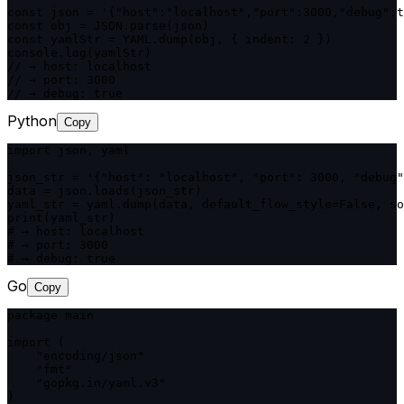
const json = '{"host":"localhost","port":3000,"debug":t
const obj = JSON.parse(json)

const yamlStr = YAML.dump(obj, { indent: 2 })

console.log(yamlStr)

// → host: localhost

// → port: 3000

// → debug: true
Python
Copy
import json, yaml

json_str = '{"host": "localhost", "port": 3000, "debug"
data = json.loads(json_str)

yaml_str = yaml.dump(data, default_flow_style=False, so
print(yaml_str)

# → host: localhost

# → port: 3000

# → debug: true
Go
Copy
package main

import (

    "encoding/json"

    "fmt"

    "gopkg.in/yaml.v3"

)
