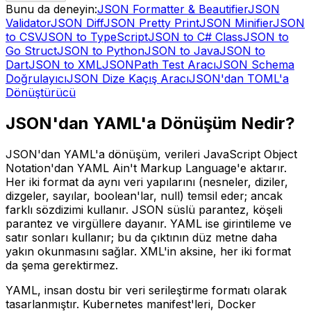
Bunu da deneyin:
JSON Formatter & Beautifier
JSON
Validator
JSON Diff
JSON Pretty Print
JSON Minifier
JSON
to CSV
JSON to TypeScript
JSON to C# Class
JSON to
Go Struct
JSON to Python
JSON to Java
JSON to
Dart
JSON to XML
JSONPath Test Aracı
JSON Schema
Doğrulayıcı
JSON Dize Kaçış Aracı
JSON'dan TOML'a
Dönüştürücü
JSON'dan YAML'a Dönüşüm Nedir?
JSON'dan YAML'a dönüşüm, verileri JavaScript Object
Notation'dan YAML Ain't Markup Language'e aktarır.
Her iki format da aynı veri yapılarını (nesneler, diziler,
dizgeler, sayılar, boolean'lar, null) temsil eder; ancak
farklı sözdizimi kullanır. JSON süslü parantez, köşeli
parantez ve virgüllere dayanır. YAML ise girintileme ve
satır sonları kullanır; bu da çıktının düz metne daha
yakın okunmasını sağlar. XML'in aksine, her iki format
da şema gerektirmez.
YAML, insan dostu bir veri serileştirme formatı olarak
tasarlanmıştır. Kubernetes manifest'leri, Docker