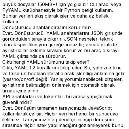
büyük dosyalar (50MB+) için yq gibi bir CLI aracı veya
PyYAML kütüphanesiyle bir Python betiği kullanın.
Bunlar verileri akış olarak işler ve daha az bellek
kullanır.
Dönüştürücü anahtar sırasını korur mu?
Evet. Dönüştürücü, YAML anahtarlarını JSON girişinde
göründükleri sırayla çıkarır. JSON nesneleri teknik
olarak spesifikasyon gereği sırasızdır; ancak pratikte
ayrıştırıcılar ekleme sırasını korur ve bu araç o sırayı
YAML çıktısında da sürdürür.
Çıktı hangi YAML sürümünü takip eder?
Çıktı, YAML 1.2 kurallarını takip eder. Bu, yalnızca true
ve false'un boolean literal olarak işlendiği anlamına gelir
(yes/no/on/off değil). Yanlış yorumlanabilecek dizgeler,
ayrıştırma belirsizliğini önlemek için otomatik olarak
tırnak içine alınır.
API anahtarları ve token'ları bu araca yapıştırmak
güvenli midir?
Evet. Dönüşüm tamamen tarayıcınızda JavaScript
kullanılarak çalışır. Hiçbir veri herhangi bir sunucuya
iletilmez. Tarayıcınızın ağ denetçisini açıp dönüşüm
sırasında hiçbir istek yapılmadığını gözlemleyerek bunu