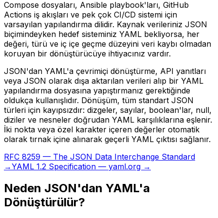
Compose dosyaları, Ansible playbook'ları, GitHub
Actions iş akışları ve pek çok CI/CD sistemi için
varsayılan yapılandırma dilidir. Kaynak verileriniz JSON
biçimindeyken hedef sisteminiz YAML bekliyorsa, her
değeri, türü ve iç içe geçme düzeyini veri kaybı olmadan
koruyan bir dönüştürücüye ihtiyacınız vardır.
JSON'dan YAML'a çevrimiçi dönüştürme, API yanıtları
veya JSON olarak dışa aktarılan verileri alıp bir YAML
yapılandırma dosyasına yapıştırmanız gerektiğinde
oldukça kullanışlıdır. Dönüşüm, tüm standart JSON
türleri için kayıpsızdır: dizgeler, sayılar, boolean'lar, null,
diziler ve nesneler doğrudan YAML karşılıklarına eşlenir.
İki nokta veya özel karakter içeren değerler otomatik
olarak tırnak içine alınarak geçerli YAML çıktısı sağlanır.
RFC 8259 — The JSON Data Interchange Standard
→
YAML 1.2 Specification — yaml.org →
Neden JSON'dan YAML'a
Dönüştürülür?