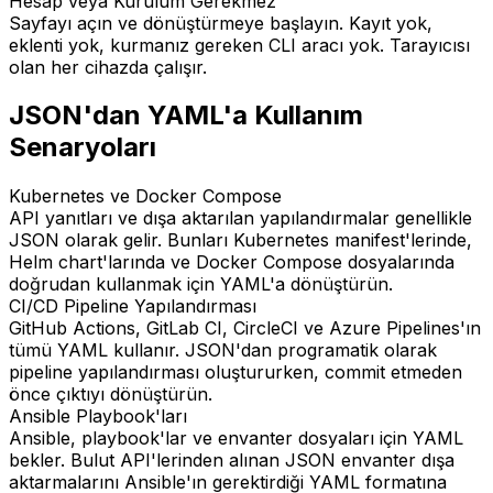
Hesap veya Kurulum Gerekmez
Sayfayı açın ve dönüştürmeye başlayın. Kayıt yok,
eklenti yok, kurmanız gereken CLI aracı yok. Tarayıcısı
olan her cihazda çalışır.
JSON'dan YAML'a Kullanım
Senaryoları
Kubernetes ve Docker Compose
API yanıtları ve dışa aktarılan yapılandırmalar genellikle
JSON olarak gelir. Bunları Kubernetes manifest'lerinde,
Helm chart'larında ve Docker Compose dosyalarında
doğrudan kullanmak için YAML'a dönüştürün.
CI/CD Pipeline Yapılandırması
GitHub Actions, GitLab CI, CircleCI ve Azure Pipelines'ın
tümü YAML kullanır. JSON'dan programatik olarak
pipeline yapılandırması oluştururken, commit etmeden
önce çıktıyı dönüştürün.
Ansible Playbook'ları
Ansible, playbook'lar ve envanter dosyaları için YAML
bekler. Bulut API'lerinden alınan JSON envanter dışa
aktarmalarını Ansible'ın gerektirdiği YAML formatına