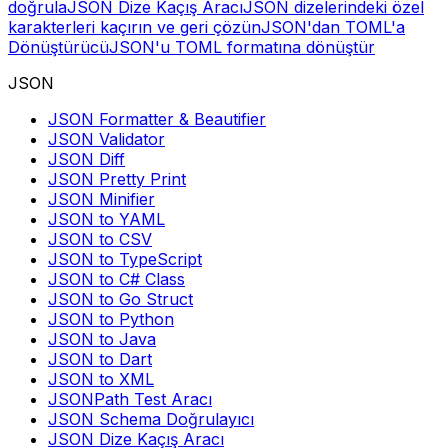
doğrula
JSON Dize Kaçış Aracı
JSON dizelerindeki özel
karakterleri kaçırın ve geri çözün
JSON'dan TOML'a
Dönüştürücü
JSON'u TOML formatına dönüştür
JSON
JSON Formatter & Beautifier
JSON Validator
JSON Diff
JSON Pretty Print
JSON Minifier
JSON to YAML
JSON to CSV
JSON to TypeScript
JSON to C# Class
JSON to Go Struct
JSON to Python
JSON to Java
JSON to Dart
JSON to XML
JSONPath Test Aracı
JSON Schema Doğrulayıcı
JSON Dize Kaçış Aracı