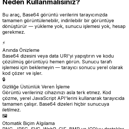
Neden Kullanmalısınız?
Bu araç, Base64 görüntü verilerini tarayıcınızda
tamamen görüntülenebilir, indirilebilir bir görüntüye
dönüştürür — yükleme yok, sunucu işlemesi yok, hesap
gerekmez.
⚡
Anında Önizleme
Base64 dizesini veya data URI'yi yapıştırın ve kodu
çözülmüş görüntüyü hemen görün. Sunucu tarafı
işlemesi için beklemeyin — tarayıcı sonucu yerel olarak
kod çözer ve işler.
🔒
Gizliliğe Üstünlük Veren İşleme
Görüntü verileriniz cihazınızı asla terk etmez. Kod
çözme, yerel JavaScript API'lerini kullanarak tarayıcıda
tamamen çalışır. Base64 dizeleri hiçbir sunucuya
iletilmez.
🖼️
Otomatik Biçim Algılama
PNG, JPEG, SVG, WebP, GIF, BMP ve ICO'yu destekler.