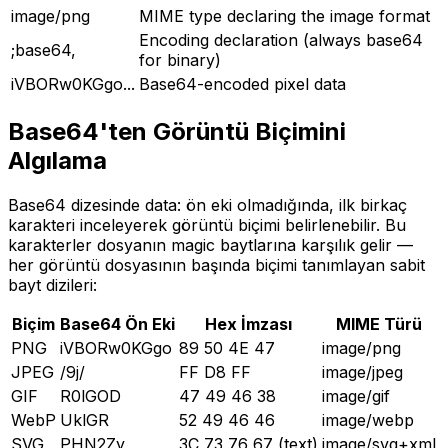
image/png
MIME type declaring the image format
Encoding declaration (always base64
;base64,
for binary)
iVBORw0KGgo...
Base64-encoded pixel data
Base64'ten Görüntü Biçimini
Algılama
Base64 dizesinde data: ön eki olmadığında, ilk birkaç
karakteri inceleyerek görüntü biçimi belirlenebilir. Bu
karakterler dosyanın magic baytlarına karşılık gelir —
her görüntü dosyasının başında biçimi tanımlayan sabit
bayt dizileri:
Biçim
Base64 Ön Eki
Hex İmzası
MIME Türü
PNG
iVBORw0KGgo
89 50 4E 47
image/png
JPEG
/9j/
FF D8 FF
image/jpeg
GIF
R0lGOD
47 49 46 38
image/gif
WebP
UklGR
52 49 46 46
image/webp
SVG
PHN2Zy
3C 73 76 67 (text)
image/svg+xml