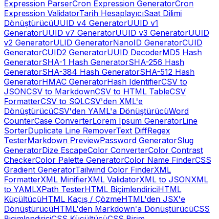
Expression Parser
Cron Expression Generator
Cron
Expression Validator
Tarih Hesaplayıcı
Saat Dilimi
Dönüştürücü
UUID v4 Generator
UUID v1
Generator
UUID v7 Generator
UUID v3 Generator
UUID
v2 Generator
ULID Generator
NanoID Generator
CUID
Generator
CUID2 Generator
UUID Decoder
MD5 Hash
Generator
SHA-1 Hash Generator
SHA-256 Hash
Generator
SHA-384 Hash Generator
SHA-512 Hash
Generator
HMAC Generator
Hash Identifier
CSV to
JSON
CSV to Markdown
CSV to HTML Table
CSV
Formatter
CSV to SQL
CSV'den XML'e
Dönüştürücü
CSV'den YAML'a Dönüştürücü
Word
Counter
Case Converter
Lorem Ipsum Generator
Line
Sorter
Duplicate Line Remover
Text Diff
Regex
Tester
Markdown Preview
Password Generator
Slug
Generator
Dize Escape
Color Converter
Color Contrast
Checker
Color Palette Generator
Color Name Finder
CSS
Gradient Generator
Tailwind Color Finder
XML
Formatter
XML Minifier
XML Validator
XML to JSON
XML
to YAML
XPath Tester
HTML Biçimlendirici
HTML
Küçültücü
HTML Kaçış / Çözme
HTML'den JSX'e
Dönüştürücü
HTML'den Markdown'a Dönüştürücü
CSS
Biçimlendirici
CSS Küçültücü
CSS Birim