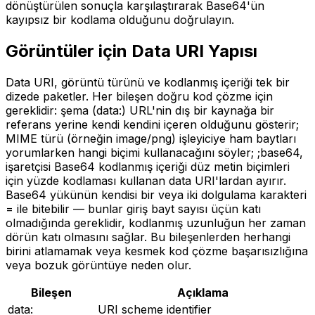
dönüştürülen sonuçla karşılaştırarak Base64'ün
kayıpsız bir kodlama olduğunu doğrulayın.
Görüntüler için Data URI Yapısı
Data URI, görüntü türünü ve kodlanmış içeriği tek bir
dizede paketler. Her bileşen doğru kod çözme için
gereklidir: şema (data:) URL'nin dış bir kaynağa bir
referans yerine kendi kendini içeren olduğunu gösterir;
MIME türü (örneğin image/png) işleyiciye ham baytları
yorumlarken hangi biçimi kullanacağını söyler; ;base64,
işaretçisi Base64 kodlanmış içeriği düz metin biçimleri
için yüzde kodlaması kullanan data URI'lardan ayırır.
Base64 yükünün kendisi bir veya iki dolgulama karakteri
= ile bitebilir — bunlar giriş bayt sayısı üçün katı
olmadığında gereklidir, kodlanmış uzunluğun her zaman
dörün katı olmasını sağlar. Bu bileşenlerden herhangi
birini atlamamak veya kesmek kod çözme başarısızlığına
veya bozuk görüntüye neden olur.
Bileşen
Açıklama
data:
URI scheme identifier