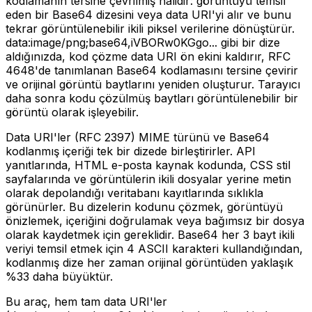
kodlamanın tersine çevrilmiş halidir: görüntüyü temsil
eden bir Base64 dizesini veya data URI'yi alır ve bunu
tekrar görüntülenebilir ikili piksel verilerine dönüştürür.
data:image/png;base64,iVBORw0KGgo... gibi bir dize
aldığınızda, kod çözme data URI ön ekini kaldırır, RFC
4648'de tanımlanan Base64 kodlamasını tersine çevirir
ve orijinal görüntü baytlarını yeniden oluşturur. Tarayıcı
daha sonra kodu çözülmüş baytları görüntülenebilir bir
görüntü olarak işleyebilir.
Data URI'ler (RFC 2397) MIME türünü ve Base64
kodlanmış içeriği tek bir dizede birleştirirler. API
yanıtlarında, HTML e-posta kaynak kodunda, CSS stil
sayfalarında ve görüntülerin ikili dosyalar yerine metin
olarak depolandığı veritabanı kayıtlarında sıklıkla
görünürler. Bu dizelerin kodunu çözmek, görüntüyü
önizlemek, içeriğini doğrulamak veya bağımsız bir dosya
olarak kaydetmek için gereklidir. Base64 her 3 bayt ikili
veriyi temsil etmek için 4 ASCII karakteri kullandığından,
kodlanmış dize her zaman orijinal görüntüden yaklaşık
%33 daha büyüktür.
Bu araç, hem tam data URI'ler