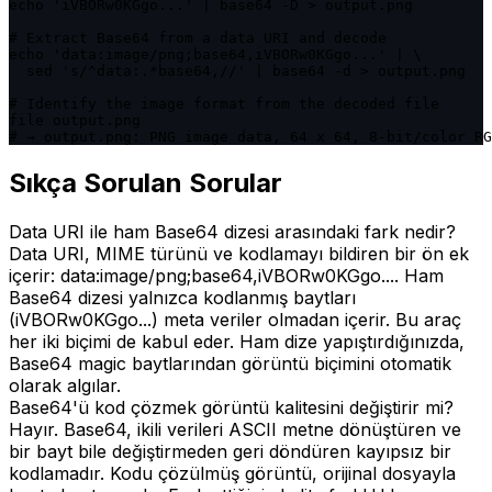
echo 'iVBORw0KGgo...' | base64 -D > output.png

# Extract Base64 from a data URI and decode

echo 'data:image/png;base64,iVBORw0KGgo...' | \

  sed 's/^data:.*base64,//' | base64 -d > output.png

# Identify the image format from the decoded file

file output.png

# → output.png: PNG image data, 64 x 64, 8-bit/color RG
Sıkça Sorulan Sorular
Data URI ile ham Base64 dizesi arasındaki fark nedir?
Data URI, MIME türünü ve kodlamayı bildiren bir ön ek
içerir: data:image/png;base64,iVBORw0KGgo.... Ham
Base64 dizesi yalnızca kodlanmış baytları
(iVBORw0KGgo...) meta veriler olmadan içerir. Bu araç
her iki biçimi de kabul eder. Ham dize yapıştırdığınızda,
Base64 magic baytlarından görüntü biçimini otomatik
olarak algılar.
Base64'ü kod çözmek görüntü kalitesini değiştirir mi?
Hayır. Base64, ikili verileri ASCII metne dönüştüren ve
bir bayt bile değiştirmeden geri döndüren kayıpsız bir
kodlamadır. Kodu çözülmüş görüntü, orijinal dosyayla