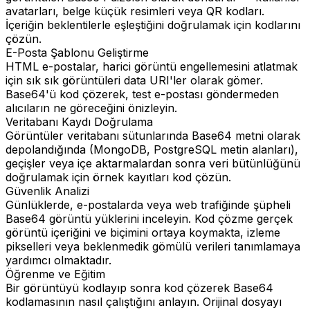
avatarları, belge küçük resimleri veya QR kodları.
İçeriğin beklentilerle eşleştiğini doğrulamak için kodlarını
çözün.
E-Posta Şablonu Geliştirme
HTML e-postalar, harici görüntü engellemesini atlatmak
için sık sık görüntüleri data URI'ler olarak gömer.
Base64'ü kod çözerek, test e-postası göndermeden
alıcıların ne göreceğini önizleyin.
Veritabanı Kaydı Doğrulama
Görüntüler veritabanı sütunlarında Base64 metni olarak
depolandığında (MongoDB, PostgreSQL metin alanları),
geçişler veya içe aktarmalardan sonra veri bütünlüğünü
doğrulamak için örnek kayıtları kod çözün.
Güvenlik Analizi
Günlüklerde, e-postalarda veya web trafiğinde şüpheli
Base64 görüntü yüklerini inceleyin. Kod çözme gerçek
görüntü içeriğini ve biçimini ortaya koymakta, izleme
pikselleri veya beklenmedik gömülü verileri tanımlamaya
yardımcı olmaktadır.
Öğrenme ve Eğitim
Bir görüntüyü kodlayıp sonra kod çözerek Base64
kodlamasının nasıl çalıştığını anlayın. Orijinal dosyayı