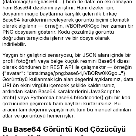
(data:image/png;base64,...) hem de data: ön eki olmayan
ham Base64 dizelerini ayrıştırır. Ham dizeler için,
dosyanın magic baytlarına karşılık gelen ilk birkaç
Base64 karakterini inceleyerek görüntü biçimi otomatik
olarak algılanır — örneğin, iVBORw0KGgo her zaman bir
PNG dosyasını gösterir. Kodu çözülmüş görüntü
doğrudan tarayıcıda işlenir ve bir dosya olarak
indirilebilir.
Yaygın bir geliştirici senaryosu, bir JSON alanı içinde bir
profil fotoğrafı veya belge küçük resmini Base64 dizesi
olarak döndüren bir REST API ile çalışmaktır — örneğin
{"avatar": "data:image/png;base64,iVBORw0KGgo..."}.
Görüntüyü kullanmak için alan değerini ayıklarsınız, data
URI ön ekini virgülü içerecek şekilde kaldırırsınız,
ardından kalan Base64 karakterlerini JavaScript'te
atob() veya Python'da base64.b64decode() gibi bir kod
çözücüden geçirerek ham baytları kurtarırsınız. Bu
aracın tam değerini yapıştırmak tüm bu manuel adımları
atlar ve görüntüyü hemen işler.
Bu Base64 Görüntü Kod Çözücüyü