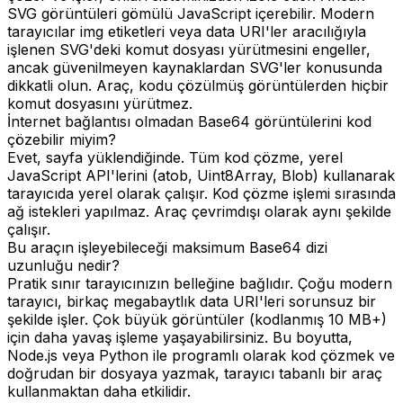
SVG görüntüleri gömülü JavaScript içerebilir. Modern
tarayıcılar img etiketleri veya data URI'ler aracılığıyla
işlenen SVG'deki komut dosyası yürütmesini engeller,
ancak güvenilmeyen kaynaklardan SVG'ler konusunda
dikkatli olun. Araç, kodu çözülmüş görüntülerden hiçbir
komut dosyasını yürütmez.
İnternet bağlantısı olmadan Base64 görüntülerini kod
çözebilir miyim?
Evet, sayfa yüklendiğinde. Tüm kod çözme, yerel
JavaScript API'lerini (atob, Uint8Array, Blob) kullanarak
tarayıcıda yerel olarak çalışır. Kod çözme işlemi sırasında
ağ istekleri yapılmaz. Araç çevrimdışı olarak aynı şekilde
çalışır.
Bu araçın işleyebileceği maksimum Base64 dizi
uzunluğu nedir?
Pratik sınır tarayıcınızın belleğine bağlıdır. Çoğu modern
tarayıcı, birkaç megabaytlık data URI'leri sorunsuz bir
şekilde işler. Çok büyük görüntüler (kodlanmış 10 MB+)
için daha yavaş işleme yaşayabilirsiniz. Bu boyutta,
Node.js veya Python ile programlı olarak kod çözmek ve
doğrudan bir dosyaya yazmak, tarayıcı tabanlı bir araç
kullanmaktan daha etkilidir.