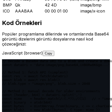
BMP
Qk
42 4D
image/bmp
ICO
AAABAA
00 00 01 00
image/x-icon
Kod Örnekleri
Popüler programlama dillerinde ve ortamlarında Base64
görüntü dizelerini görüntü dosyalarına nasıl kod
çözeceğinizi:
JavaScript (browser)
Copy
// Decode a Base64 data URI to a Blob and create a down
const dataUri = 'data:image/png;base64,iVBORw0KGgo...'

// Method 1: fetch API (simplest)

const res  = await fetch(dataUri)

const blob = await res.blob()

// blob.type → "image/png", blob.size → 2048

// Method 2: manual decode for older environments

const [header, b64] = dataUri.split(',')

const mime    = header.match(/:(.*?);/)[1]   // → "imag
const binary  = atob(b64)

const bytes   = Uint8Array.from(binary, c => c.charCode
const blob2   = new Blob([bytes], { type: mime })
