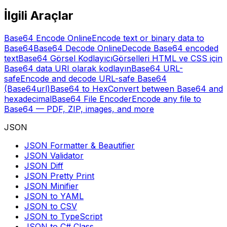
İlgili Araçlar
Base64 Encode Online
Encode text or binary data to
Base64
Base64 Decode Online
Decode Base64 encoded
text
Base64 Görsel Kodlayıcı
Görselleri HTML ve CSS için
Base64 data URI olarak kodlayın
Base64 URL-
safe
Encode and decode URL-safe Base64
(Base64url)
Base64 to Hex
Convert between Base64 and
hexadecimal
Base64 File Encoder
Encode any file to
Base64 — PDF, ZIP, images, and more
JSON
JSON Formatter & Beautifier
JSON Validator
JSON Diff
JSON Pretty Print
JSON Minifier
JSON to YAML
JSON to CSV
JSON to TypeScript
JSON to C# Class