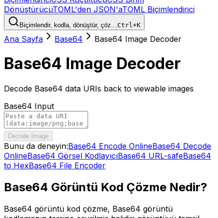
Dönüştürücü
TOML'den JSON'a
TOML Biçimlendirici
Biçimlendir, kodla, dönüştür, çöz…
Ctrl+K
Ana Sayfa
Base64
Base64 Image Decoder
Base64 Image Decoder
Decode Base64 data URIs back to viewable images
Base64 Input
Decode Image
Bunu da deneyin:
Base64 Encode Online
Base64 Decode
Online
Base64 Görsel Kodlayıcı
Base64 URL-safe
Base64
to Hex
Base64 File Encoder
Base64 Görüntü Kod Çözme Nedir?
Base64 görüntü kod çözme, Base64 görüntü