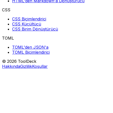
HTML'den Markdown'a Dönüştürücü
CSS
CSS Biçimlendirici
CSS Küçültücü
CSS Birim Dönüştürücü
TOML
TOML'den JSON'a
TOML Biçimlendirici
© 2026 ToolDeck
Hakkında
Gizlilik
Koşullar