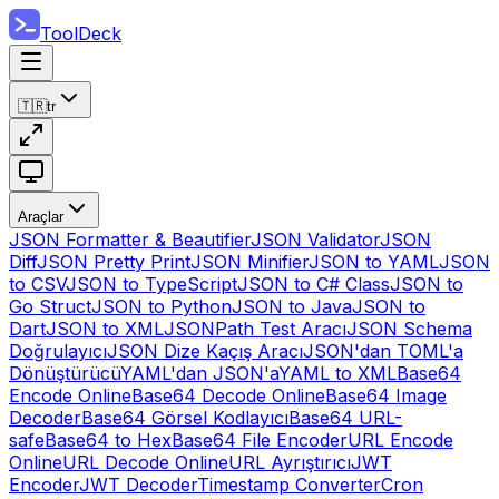
ToolDeck
🇹🇷
tr
Araçlar
JSON Formatter & Beautifier
JSON Validator
JSON
Diff
JSON Pretty Print
JSON Minifier
JSON to YAML
JSON
to CSV
JSON to TypeScript
JSON to C# Class
JSON to
Go Struct
JSON to Python
JSON to Java
JSON to
Dart
JSON to XML
JSONPath Test Aracı
JSON Schema
Doğrulayıcı
JSON Dize Kaçış Aracı
JSON'dan TOML'a
Dönüştürücü
YAML'dan JSON'a
YAML to XML
Base64
Encode Online
Base64 Decode Online
Base64 Image
Decoder
Base64 Görsel Kodlayıcı
Base64 URL-
safe
Base64 to Hex
Base64 File Encoder
URL Encode
Online
URL Decode Online
URL Ayrıştırıcı
JWT
Encoder
JWT Decoder
Timestamp Converter
Cron