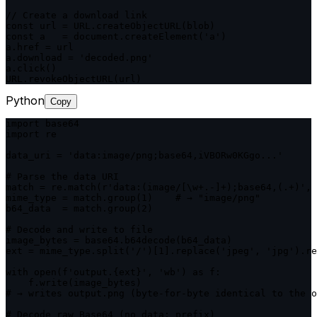
// Create a download link

const url = URL.createObjectURL(blob)

const a   = document.createElement('a')

a.href = url

a.download = 'decoded.png'

a.click()

URL.revokeObjectURL(url)
Python
Copy
import base64

import re

data_uri = 'data:image/png;base64,iVBORw0KGgo...'

# Parse the data URI

match = re.match(r'data:(image/[\w+.-]+);base64,(.+)', 
mime_type = match.group(1)    # → "image/png"

b64_data  = match.group(2)

# Decode and write to file

image_bytes = base64.b64decode(b64_data)

ext = mime_type.split('/')[1].replace('jpeg', 'jpg').re
with open(f'output.{ext}', 'wb') as f:

    f.write(image_bytes)

# → writes output.png (byte-for-byte identical to the o
# Decode raw Base64 (no data: prefix)
