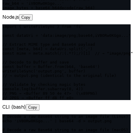
raw_b64 = 'iVBORw0KGgo...'

image_bytes = base64.b64decode(raw_b64)
Node.js
Copy
import { writeFileSync } from 'fs'

const dataUri = 'data:image/png;base64,iVBORw0KGgo...'

// Extract MIME type and Base64 payload

const [meta, b64] = dataUri.split(',')

const mime = meta.match(/:(.*?);/)[1]  // → "image/png"

// Decode to Buffer and save

const buffer = Buffer.from(b64, 'base64')

writeFileSync('output.png', buffer)

// → output.png (identical to the original file)

// Validate by checking magic bytes

console.log(buffer.subarray(0, 4))

// PNG → <Buffer 89 50 4e 47>  (\x89PNG)

// JPEG → <Buffer ff d8 ff e0>
CLI (bash)
Copy
# Decode a raw Base64 string to an image file (Linux)

echo 'iVBORw0KGgo...' | base64 -d > output.png

# Decode a raw Base64 string to an image file (macOS)
