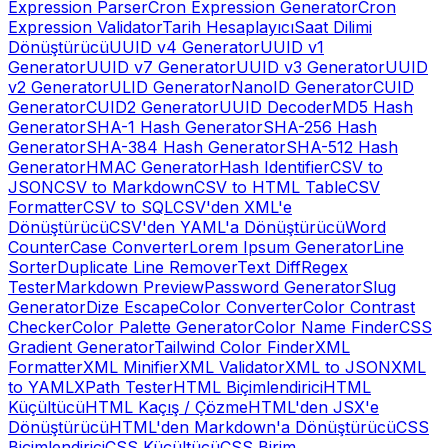
Expression Parser
Cron Expression Generator
Cron
Expression Validator
Tarih Hesaplayıcı
Saat Dilimi
Dönüştürücü
UUID v4 Generator
UUID v1
Generator
UUID v7 Generator
UUID v3 Generator
UUID
v2 Generator
ULID Generator
NanoID Generator
CUID
Generator
CUID2 Generator
UUID Decoder
MD5 Hash
Generator
SHA-1 Hash Generator
SHA-256 Hash
Generator
SHA-384 Hash Generator
SHA-512 Hash
Generator
HMAC Generator
Hash Identifier
CSV to
JSON
CSV to Markdown
CSV to HTML Table
CSV
Formatter
CSV to SQL
CSV'den XML'e
Dönüştürücü
CSV'den YAML'a Dönüştürücü
Word
Counter
Case Converter
Lorem Ipsum Generator
Line
Sorter
Duplicate Line Remover
Text Diff
Regex
Tester
Markdown Preview
Password Generator
Slug
Generator
Dize Escape
Color Converter
Color Contrast
Checker
Color Palette Generator
Color Name Finder
CSS
Gradient Generator
Tailwind Color Finder
XML
Formatter
XML Minifier
XML Validator
XML to JSON
XML
to YAML
XPath Tester
HTML Biçimlendirici
HTML
Küçültücü
HTML Kaçış / Çözme
HTML'den JSX'e
Dönüştürücü
HTML'den Markdown'a Dönüştürücü
CSS
Biçimlendirici
CSS Küçültücü
CSS Birim