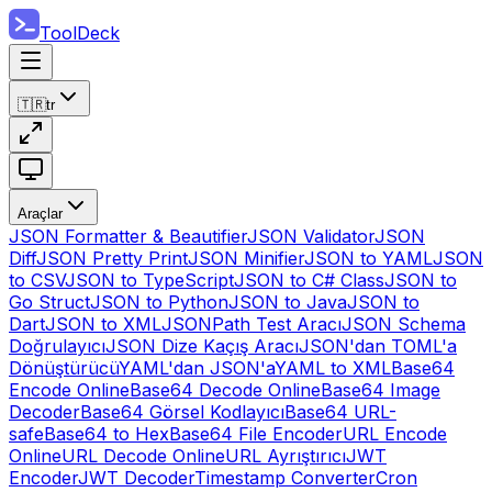
ToolDeck
🇹🇷
tr
Araçlar
JSON Formatter & Beautifier
JSON Validator
JSON
Diff
JSON Pretty Print
JSON Minifier
JSON to YAML
JSON
to CSV
JSON to TypeScript
JSON to C# Class
JSON to
Go Struct
JSON to Python
JSON to Java
JSON to
Dart
JSON to XML
JSONPath Test Aracı
JSON Schema
Doğrulayıcı
JSON Dize Kaçış Aracı
JSON'dan TOML'a
Dönüştürücü
YAML'dan JSON'a
YAML to XML
Base64
Encode Online
Base64 Decode Online
Base64 Image
Decoder
Base64 Görsel Kodlayıcı
Base64 URL-
safe
Base64 to Hex
Base64 File Encoder
URL Encode
Online
URL Decode Online
URL Ayrıştırıcı
JWT
Encoder
JWT Decoder
Timestamp Converter
Cron