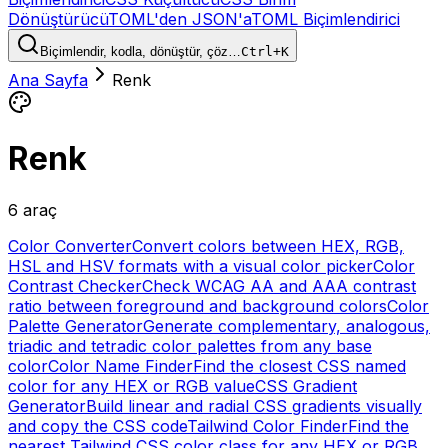
Dönüştürücü
TOML'den JSON'a
TOML Biçimlendirici
Biçimlendir, kodla, dönüştür, çöz…
Ctrl+K
Ana Sayfa
Renk
Renk
6 araç
Color Converter
Convert colors between HEX, RGB,
HSL and HSV formats with a visual color picker
Color
Contrast Checker
Check WCAG AA and AAA contrast
ratio between foreground and background colors
Color
Palette Generator
Generate complementary, analogous,
triadic and tetradic color palettes from any base
color
Color Name Finder
Find the closest CSS named
color for any HEX or RGB value
CSS Gradient
Generator
Build linear and radial CSS gradients visually
and copy the CSS code
Tailwind Color Finder
Find the
nearest Tailwind CSS color class for any HEX or RGB