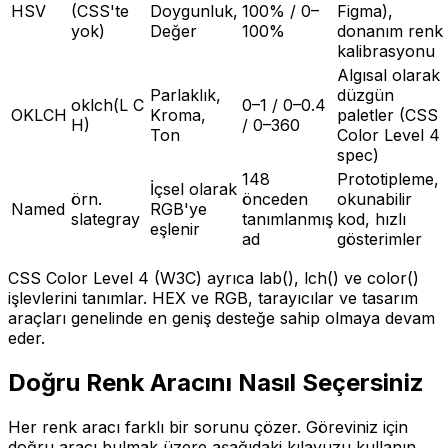
HSV
(CSS'te
Doygunluk,
100% / 0–
Figma),
yok)
Değer
100%
donanım renk
kalibrasyonu
Algısal olarak
Parlaklık,
düzgün
oklch(L C
0–1 / 0–0.4
OKLCH
Kroma,
paletler (CSS
H)
/ 0–360
Ton
Color Level 4
spec)
148
Prototipleme,
İçsel olarak
örn.
önceden
okunabilir
Named
RGB'ye
slategray
tanımlanmış
kod, hızlı
eşlenir
ad
gösterimler
CSS Color Level 4 (W3C) ayrıca lab(), lch() ve color()
işlevlerini tanımlar. HEX ve RGB, tarayıcılar ve tasarım
araçları genelinde en geniş desteğe sahip olmaya devam
eder.
Doğru Renk Aracını Nasıl Seçersiniz
Her renk aracı farklı bir sorunu çözer. Göreviniz için
doğru aracı bulmak üzere aşağıdaki kılavuzu kullanın.