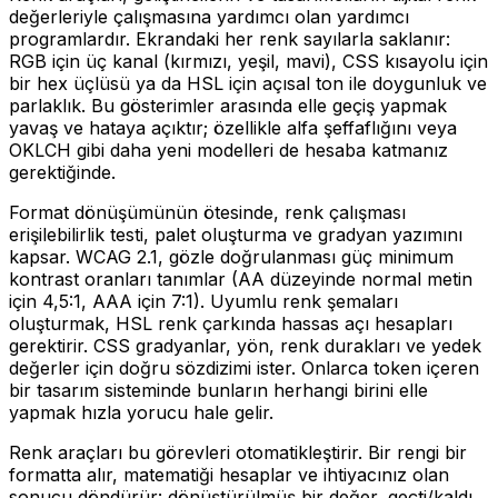
değerleriyle çalışmasına yardımcı olan yardımcı
programlardır. Ekrandaki her renk sayılarla saklanır:
RGB için üç kanal (kırmızı, yeşil, mavi), CSS kısayolu için
bir hex üçlüsü ya da HSL için açısal ton ile doygunluk ve
parlaklık. Bu gösterimler arasında elle geçiş yapmak
yavaş ve hataya açıktır; özellikle alfa şeffaflığını veya
OKLCH gibi daha yeni modelleri de hesaba katmanız
gerektiğinde.
Format dönüşümünün ötesinde, renk çalışması
erişilebilirlik testi, palet oluşturma ve gradyan yazımını
kapsar. WCAG 2.1, gözle doğrulanması güç minimum
kontrast oranları tanımlar (AA düzeyinde normal metin
için 4,5:1, AAA için 7:1). Uyumlu renk şemaları
oluşturmak, HSL renk çarkında hassas açı hesapları
gerektirir. CSS gradyanlar, yön, renk durakları ve yedek
değerler için doğru sözdizimi ister. Onlarca token içeren
bir tasarım sisteminde bunların herhangi birini elle
yapmak hızla yorucu hale gelir.
Renk araçları bu görevleri otomatikleştirir. Bir rengi bir
formatta alır, matematiği hesaplar ve ihtiyacınız olan
sonucu döndürür: dönüştürülmüş bir değer, geçti/kaldı