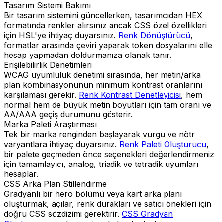
Tasarım Sistemi Bakımı
Bir tasarım sistemini güncellerken, tasarımcıdan HEX
formatında renkler alırsınız ancak CSS özel özellikleri
için HSL'ye ihtiyaç duyarsınız.
Renk Dönüştürücü
,
formatlar arasında çeviri yaparak token dosyalarını elle
hesap yapmadan doldurmanıza olanak tanır.
Erişilebilirlik Denetimleri
WCAG uyumluluk denetimi sırasında, her metin/arka
plan kombinasyonunun minimum kontrast oranlarını
karşılaması gerekir.
Renk Kontrast Denetleyicisi
, hem
normal hem de büyük metin boyutları için tam oranı ve
AA/AAA geçiş durumunu gösterir.
Marka Paleti Araştırması
Tek bir marka renginden başlayarak vurgu ve nötr
varyantlara ihtiyaç duyarsınız.
Renk Paleti Oluşturucu
,
bir palete geçmeden önce seçenekleri değerlendirmeniz
için tamamlayıcı, analog, triadik ve tetradik uyumları
hesaplar.
CSS Arka Plan Stillendirme
Gradyanlı bir hero bölümü veya kart arka planı
oluşturmak, açılar, renk durakları ve satıcı önekleri için
doğru CSS sözdizimi gerektirir.
CSS Gradyan