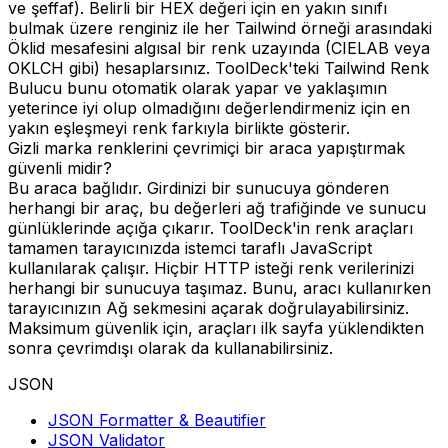
ve şeffaf). Belirli bir HEX değeri için en yakın sınıfı
bulmak üzere renginiz ile her Tailwind örneği arasındaki
Öklid mesafesini algısal bir renk uzayında (CIELAB veya
OKLCH gibi) hesaplarsınız. ToolDeck'teki Tailwind Renk
Bulucu bunu otomatik olarak yapar ve yaklaşımın
yeterince iyi olup olmadığını değerlendirmeniz için en
yakın eşleşmeyi renk farkıyla birlikte gösterir.
Gizli marka renklerini çevrimiçi bir araca yapıştırmak
güvenli midir?
Bu araca bağlıdır. Girdinizi bir sunucuya gönderen
herhangi bir araç, bu değerleri ağ trafiğinde ve sunucu
günlüklerinde açığa çıkarır. ToolDeck'in renk araçları
tamamen tarayıcınızda istemci taraflı JavaScript
kullanılarak çalışır. Hiçbir HTTP isteği renk verilerinizi
herhangi bir sunucuya taşımaz. Bunu, aracı kullanırken
tarayıcınızın Ağ sekmesini açarak doğrulayabilirsiniz.
Maksimum güvenlik için, araçları ilk sayfa yüklendikten
sonra çevrimdışı olarak da kullanabilirsiniz.
JSON
JSON Formatter & Beautifier
JSON Validator