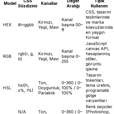
CSS
Değer
Tipik
Model
Kanallar
Sözdizimi
Aralığı
Kullanım
CSS, tasarım
teslimlerinde
Kanal
Kırmızı,
ve marka
HEX
#rrggbb
başına 00–
Yeşil, Mavi
kılavuzlarında
ff
en yaygın
format
JavaScript
canvas API,
Kanal
rgb(r, g,
Kırmızı,
hesaplanmış
RGB
başına 0–
b)
Yeşil, Mavi
stiller,
255
görüntü
işleme
Tasarım
tokenları,
Ton,
0–360 / 0–
hsl(h,
tema üretimi,
HSL
Doygunluk,
100% / 0–
s%, l%)
programatik
Parlaklık
100%
gölge
varyantları
Renk seçiciler
N/A
Ton,
0–360 / 0–
(Photoshop,