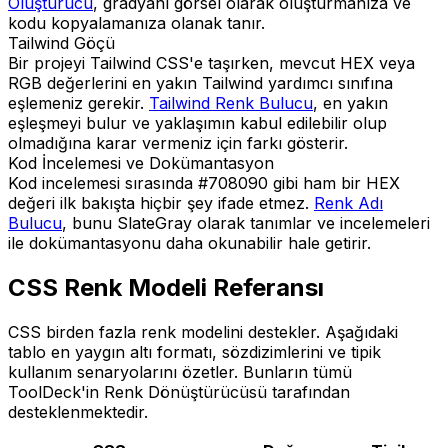
Oluşturucu
, gradyanı görsel olarak oluşturmanıza ve
kodu kopyalamanıza olanak tanır.
Tailwind Göçü
Bir projeyi Tailwind CSS'e taşırken, mevcut HEX veya
RGB değerlerini en yakın Tailwind yardımcı sınıfına
eşlemeniz gerekir.
Tailwind Renk Bulucu
, en yakın
eşleşmeyi bulur ve yaklaşımın kabul edilebilir olup
olmadığına karar vermeniz için farkı gösterir.
Kod İncelemesi ve Dokümantasyon
Kod incelemesi sırasında #708090 gibi ham bir HEX
değeri ilk bakışta hiçbir şey ifade etmez.
Renk Adı
Bulucu
, bunu SlateGray olarak tanımlar ve incelemeleri
ile dokümantasyonu daha okunabilir hale getirir.
CSS Renk Modeli Referansı
CSS birden fazla renk modelini destekler. Aşağıdaki
tablo en yaygın altı formatı, sözdizimlerini ve tipik
kullanım senaryolarını özetler. Bunların tümü
ToolDeck'in Renk Dönüştürücüsü tarafından
desteklenmektedir.