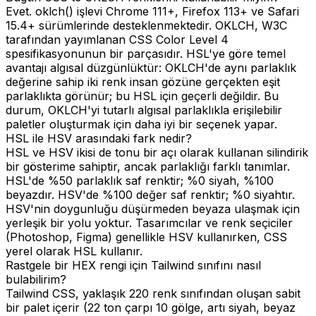
Evet. oklch() işlevi Chrome 111+, Firefox 113+ ve Safari
15.4+ sürümlerinde desteklenmektedir. OKLCH, W3C
tarafından yayımlanan CSS Color Level 4
spesifikasyonunun bir parçasıdır. HSL'ye göre temel
avantajı algısal düzgünlüktür: OKLCH'de aynı parlaklık
değerine sahip iki renk insan gözüne gerçekten eşit
parlaklıkta görünür; bu HSL için geçerli değildir. Bu
durum, OKLCH'yi tutarlı algısal parlaklıkla erişilebilir
paletler oluşturmak için daha iyi bir seçenek yapar.
HSL ile HSV arasındaki fark nedir?
HSL ve HSV ikisi de tonu bir açı olarak kullanan silindirik
bir gösterime sahiptir, ancak parlaklığı farklı tanımlar.
HSL'de %50 parlaklık saf renktir; %0 siyah, %100
beyazdır. HSV'de %100 değer saf renktir; %0 siyahtır.
HSV'nin doygunluğu düşürmeden beyaza ulaşmak için
yerleşik bir yolu yoktur. Tasarımcılar ve renk seçiciler
(Photoshop, Figma) genellikle HSV kullanırken, CSS
yerel olarak HSL kullanır.
Rastgele bir HEX rengi için Tailwind sınıfını nasıl
bulabilirim?
Tailwind CSS, yaklaşık 220 renk sınıfından oluşan sabit
bir palet içerir (22 ton çarpı 10 gölge, artı siyah, beyaz