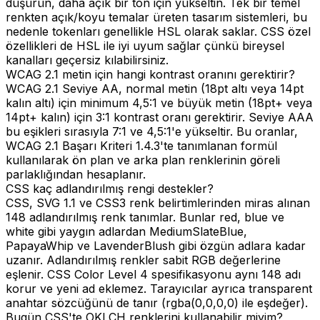
düşürün, daha açık bir ton için yükseltin. Tek bir temel
renkten açık/koyu temalar üreten tasarım sistemleri, bu
nedenle tokenları genellikle HSL olarak saklar. CSS özel
özellikleri de HSL ile iyi uyum sağlar çünkü bireysel
kanalları geçersiz kılabilirsiniz.
WCAG 2.1 metin için hangi kontrast oranını gerektirir?
WCAG 2.1 Seviye AA, normal metin (18pt altı veya 14pt
kalın altı) için minimum 4,5:1 ve büyük metin (18pt+ veya
14pt+ kalın) için 3:1 kontrast oranı gerektirir. Seviye AAA
bu eşikleri sırasıyla 7:1 ve 4,5:1'e yükseltir. Bu oranlar,
WCAG 2.1 Başarı Kriteri 1.4.3'te tanımlanan formül
kullanılarak ön plan ve arka plan renklerinin göreli
parlaklığından hesaplanır.
CSS kaç adlandırılmış rengi destekler?
CSS, SVG 1.1 ve CSS3 renk belirtimlerinden miras alınan
148 adlandırılmış renk tanımlar. Bunlar red, blue ve
white gibi yaygın adlardan MediumSlateBlue,
PapayaWhip ve LavenderBlush gibi özgün adlara kadar
uzanır. Adlandırılmış renkler sabit RGB değerlerine
eşlenir. CSS Color Level 4 spesifikasyonu aynı 148 adı
korur ve yeni ad eklemez. Tarayıcılar ayrıca transparent
anahtar sözcüğünü de tanır (rgba(0,0,0,0) ile eşdeğer).
Bugün CSS'te OKLCH renklerini kullanabilir miyim?