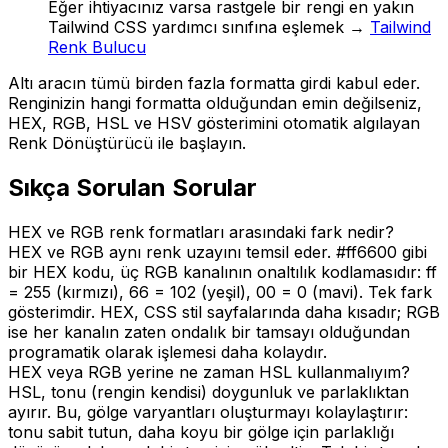
Eğer ihtiyacınız varsa
rastgele bir rengi en yakın
Tailwind CSS yardımcı sınıfına eşlemek
→
Tailwind
Renk Bulucu
Altı aracın tümü birden fazla formatta girdi kabul eder.
Renginizin hangi formatta olduğundan emin değilseniz,
HEX, RGB, HSL ve HSV gösterimini otomatik algılayan
Renk Dönüştürücü ile başlayın.
Sıkça Sorulan Sorular
HEX ve RGB renk formatları arasındaki fark nedir?
HEX ve RGB aynı renk uzayını temsil eder. #ff6600 gibi
bir HEX kodu, üç RGB kanalının onaltılık kodlamasıdır: ff
= 255 (kırmızı), 66 = 102 (yeşil), 00 = 0 (mavi). Tek fark
gösterimdir. HEX, CSS stil sayfalarında daha kısadır; RGB
ise her kanalın zaten ondalık bir tamsayı olduğundan
programatik olarak işlemesi daha kolaydır.
HEX veya RGB yerine ne zaman HSL kullanmalıyım?
HSL, tonu (rengin kendisi) doygunluk ve parlaklıktan
ayırır. Bu, gölge varyantları oluşturmayı kolaylaştırır:
tonu sabit tutun, daha koyu bir gölge için parlaklığı