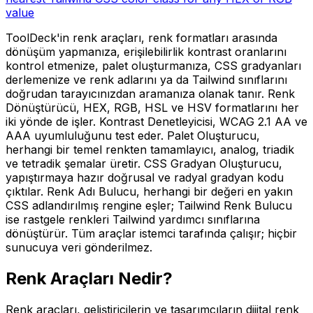
value
ToolDeck'in renk araçları, renk formatları arasında
dönüşüm yapmanıza, erişilebilirlik kontrast oranlarını
kontrol etmenize, palet oluşturmanıza, CSS gradyanları
derlemenize ve renk adlarını ya da Tailwind sınıflarını
doğrudan tarayıcınızdan aramanıza olanak tanır. Renk
Dönüştürücü, HEX, RGB, HSL ve HSV formatlarını her
iki yönde de işler. Kontrast Denetleyicisi, WCAG 2.1 AA ve
AAA uyumluluğunu test eder. Palet Oluşturucu,
herhangi bir temel renkten tamamlayıcı, analog, triadik
ve tetradik şemalar üretir. CSS Gradyan Oluşturucu,
yapıştırmaya hazır doğrusal ve radyal gradyan kodu
çıktılar. Renk Adı Bulucu, herhangi bir değeri en yakın
CSS adlandırılmış rengine eşler; Tailwind Renk Bulucu
ise rastgele renkleri Tailwind yardımcı sınıflarına
dönüştürür. Tüm araçlar istemci tarafında çalışır; hiçbir
sunucuya veri gönderilmez.
Renk Araçları Nedir?
Renk araçları, geliştiricilerin ve tasarımcıların dijital renk