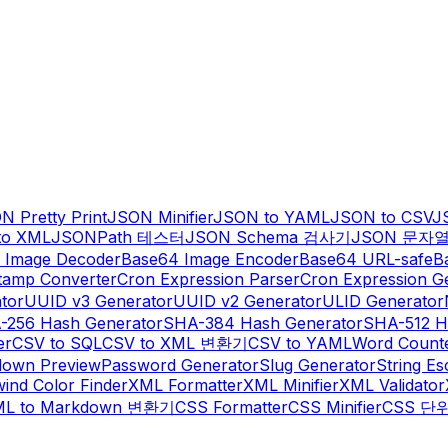
N Pretty Print
JSON Minifier
JSON to YAML
JSON to CSV
J
to XML
JSONPath 테스터
JSON Schema 검사기
JSON 문자
 Image Decoder
Base64 Image Encoder
Base64 URL-safe
B
tamp Converter
Cron Expression Parser
Cron Expression G
tor
UUID v3 Generator
UUID v2 Generator
ULID Generator
-256 Hash Generator
SHA-384 Hash Generator
SHA-512 H
er
CSV to SQL
CSV to XML 변환기
CSV to YAML
Word Count
own Preview
Password Generator
Slug Generator
String E
wind Color Finder
XML Formatter
XML Minifier
XML Validator
L to Markdown 변환기
CSS Formatter
CSS Minifier
CSS 단