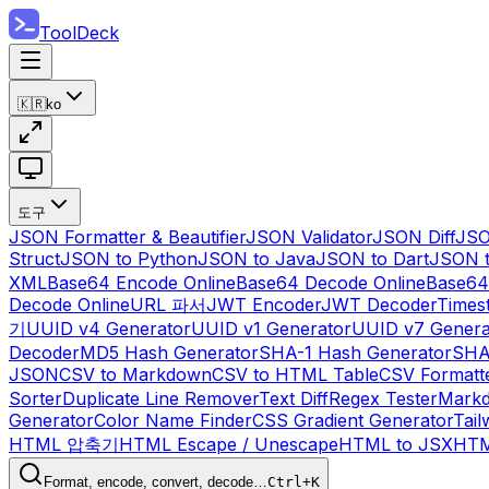
ToolDeck
🇰🇷
ko
도구
JSON Formatter & Beautifier
JSON Validator
JSON Diff
JSO
Struct
JSON to Python
JSON to Java
JSON to Dart
JSON 
XML
Base64 Encode Online
Base64 Decode Online
Base64
Decode Online
URL 파서
JWT Encoder
JWT Decoder
Times
기
UUID v4 Generator
UUID v1 Generator
UUID v7 Genera
Decoder
MD5 Hash Generator
SHA-1 Hash Generator
SHA
JSON
CSV to Markdown
CSV to HTML Table
CSV Formatt
Sorter
Duplicate Line Remover
Text Diff
Regex Tester
Markd
Generator
Color Name Finder
CSS Gradient Generator
Tail
HTML 압축기
HTML Escape / Unescape
HTML to JSX
HTM
Format, encode, convert, decode…
Ctrl+K