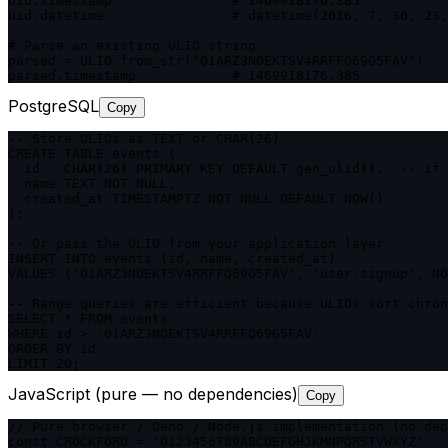
uid.timestamp               # 1469918176.385

uid.datetime                # datetime(2016, 7, 30, 23,
# Parse an existing ULID string

parsed = ULID.from_str("01ARZ3NDEKTSV4RRFFQ69G5FAV")

parsed.timestamp            # 1469918176.385
PostgreSQL
Copy
-- Store ULIDs as TEXT or CHAR(26)

CREATE TABLE events (

  id   CHAR(26) PRIMARY KEY DEFAULT gen_ulid(),  -- if 
  name TEXT NOT NULL,

  created_at TIMESTAMPTZ NOT NULL DEFAULT NOW()

);

-- Or pass the ULID from your application layer

INSERT INTO events (id, name, created_at)

VALUES ('01ARZ3NDEKTSV4RRFFQ69G5FAV', 'user.signup', NO
-- Range queries are efficient because ULIDs sort chron
SELECT * FROM events

WHERE id > '01ARZ3NDEKTSV4RRFFQ69G5FAV'

ORDER BY id

LIMIT 20;
JavaScript (pure — no dependencies)
Copy
// Pure browser / Deno / Node.js implementation (no dep
const CROCKFORD = '0123456789ABCDEFGHJKMNPQRSTVWXYZ'
