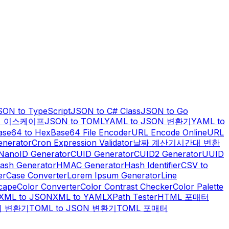
SON to TypeScript
JSON to C# Class
JSON to Go
열 이스케이프
JSON to TOML
YAML to JSON 변환기
YAML to
ase64 to Hex
Base64 File Encoder
URL Encode Online
URL
enerator
Cron Expression Validator
날짜 계산기
시간대 변환
NanoID Generator
CUID Generator
CUID2 Generator
UUID
ash Generator
HMAC Generator
Hash Identifier
CSV to
er
Case Converter
Lorem Ipsum Generator
Line
scape
Color Converter
Color Contrast Checker
Color Palette
XML to JSON
XML to YAML
XPath Tester
HTML 포매터
위 변환기
TOML to JSON 변환기
TOML 포매터