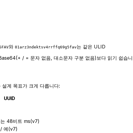
와
는 같은 ULID
5FAV
01arz3ndektsv4rrffq69g5fav
고 Base64(+ / = 문자 없음, 대소문자 구분 없음)보다 읽기 쉽습니
과 설계 목표가 크게 다릅니다:
UUID
진
는 48비트 ms(v7)
/ 예(v7)