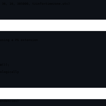
 36, 16, 385000, tzinfo=timezone.utc)

using a PG extension

W());

ologically

endencies)
