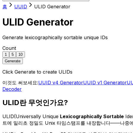
홈
UUID
ULID Generator
ULID Generator
Generate lexicographically sortable unique IDs
Count
1
5
10
Generate
Click Generate to create ULIDs
이것도 써보세요:
UUID v4 Generator
UUID v1 Generator
UU
Decoder
ULID란 무엇인가요?
ULID(Universally Unique
Lexicographically Sortable
Id
트에 밀리초 정밀도 Unix 타임스탬프를 내장합니다——나중에 