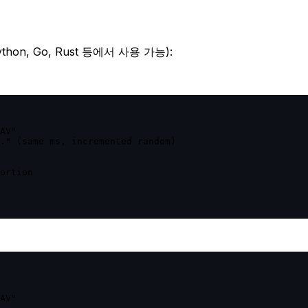
hon, Go, Rust 등에서 사용 가능):
AV"

." (same ms, incremented random)

ortion

AV"
