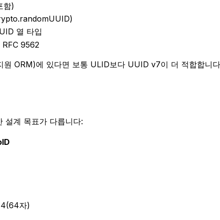
포함)
pto.randomUUID)
UID 열 타입
/ RFC 9562
, UUID 지원 ORM)에 있다면 보통 ULID보다 UUID v7이 더
지만 설계 목표가 다릅니다:
oID
64(64자)