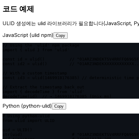
코드 예제
ULID 생성에는 ulid 라이브러리가 필요합니다(JavaScript, Pyt
JavaScript (ulid npm)
Copy
// Using the 'ulid' npm package

import { ulid } from 'ulid'

const id = ulid()          // "01ARZ3NDEKTSV4RRFFQ69G5F
const id2 = ulid()         // "01ARZ3NDEKXXXXXXXXXXXX..
// With a custom timestamp

const id3 = ulid(1469918176385) // deterministic time p
// Extract the timestamp back out

import { decodeTime } from 'ulid'

decodeTime(id)  // → 1469918176385 (Unix ms)
Python (python-ulid)
Copy
# Using python-ulid

from ulid import ULID

uid = ULID()

str(uid)                    # "01ARZ3NDEKTSV4RRFFQ69G5F