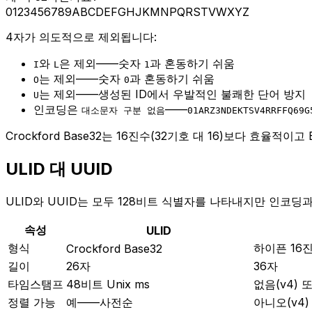
0123456789ABCDEFGHJKMNPQRSTVWXYZ
4자가 의도적으로 제외됩니다:
와
은 제외——숫자
과 혼동하기 쉬움
I
L
1
는 제외——숫자
과 혼동하기 쉬움
O
0
는 제외——생성된 ID에서 우발적인 불쾌한 단어 방지
U
인코딩은
——
대소문자 구분 없음
01ARZ3NDEKTSV4RRFFQ69G
Crockford Base32는 16진수(32기호 대 16)보다 효율적이
ULID 대 UUID
ULID와 UUID는 모두 128비트 식별자를 나타내지만 인코딩
속성
ULID
형식
하이픈 16
Crockford Base32
길이
26자
36자
타임스탬프
48비트 Unix ms
없음(v4) 또
정렬 가능
예——사전순
아니오(v4) 