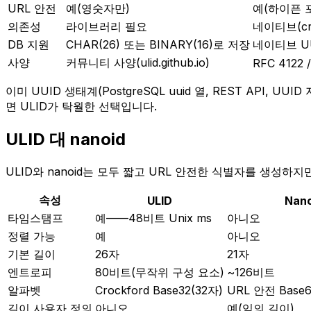
URL 안전
예(영숫자만)
예(하이픈 
의존성
라이브러리 필요
네이티브(cry
DB 지원
CHAR(26) 또는 BINARY(16)로 저장
네이티브 U
사양
커뮤니티 사양(ulid.github.io)
RFC 4122 
이미 UUID 생태계(PostgreSQL uuid 열, REST API
면 ULID가 탁월한 선택입니다.
ULID 대 nanoid
ULID와 nanoid는 모두 짧고 URL 안전한 식별자를 생성하
속성
ULID
Nan
타임스탬프
예——48비트 Unix ms
아니오
정렬 가능
예
아니오
기본 길이
26자
21자
엔트로피
80비트(무작위 구성 요소)
~126비트
알파벳
Crockford Base32(32자)
URL 안전 Base
길이 사용자 정의
아니오
예(임의 길이)