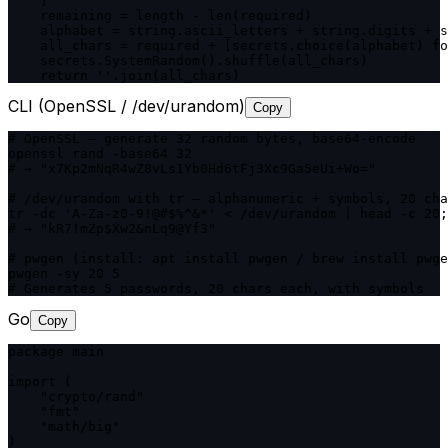
    ]

    remaining = length - len(required)

    alphabet = string.ascii_letters + string.digits + s
    all_chars = required + [secrets.choice(alphabet) fo
    secrets.SystemRandom().shuffle(all_chars)

    return ''.join(all_chars)
CLI (OpenSSL / /dev/urandom)
Copy
# OpenSSL — generate 32 random bytes, base64-encode

openssl rand -base64 32

# → "x7Kp2mNqR4wZ8vLs1Yb0Hd6tFj3Xc9Ga5eUi+Wo="

# /dev/urandom with tr — alphanumeric + symbols, 20 cha
tr -dc 'A-Za-z0-9!@#$%^&*' < /dev/urandom | head -c 20;
# → "kR7!mZp$Xw2&nLq9@Yf3"

# pwgen (install: apt install pwgen / brew install pwge
pwgen -sy 20 5

# Generates 5 passwords, 20 chars each, with symbols
Go
Copy
package main

import (

    "crypto/rand"

    "fmt"

    "math/big"

)
