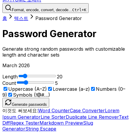
Format, encode, convert, decode…
Ctrl+K
홈
텍스트
Password Generator
Password Generator
Generate strong random passwords with customizable
length and character sets
March 2026
Length
20
Count
5
Uppercase (A–Z)
Lowercase (a–z)
Numbers (0–
9)
Symbols (!@#…)
Generate passwords
이것도 써보세요:
Word Counter
Case Converter
Lorem
Ipsum Generator
Line Sorter
Duplicate Line Remover
Text
Diff
Regex Tester
Markdown Preview
Slug
Generator
String Escape