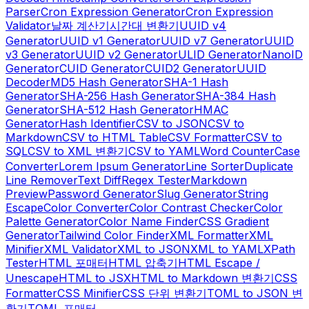
Parser
Cron Expression Generator
Cron Expression
Validator
날짜 계산기
시간대 변환기
UUID v4
Generator
UUID v1 Generator
UUID v7 Generator
UUID
v3 Generator
UUID v2 Generator
ULID Generator
NanoID
Generator
CUID Generator
CUID2 Generator
UUID
Decoder
MD5 Hash Generator
SHA-1 Hash
Generator
SHA-256 Hash Generator
SHA-384 Hash
Generator
SHA-512 Hash Generator
HMAC
Generator
Hash Identifier
CSV to JSON
CSV to
Markdown
CSV to HTML Table
CSV Formatter
CSV to
SQL
CSV to XML 변환기
CSV to YAML
Word Counter
Case
Converter
Lorem Ipsum Generator
Line Sorter
Duplicate
Line Remover
Text Diff
Regex Tester
Markdown
Preview
Password Generator
Slug Generator
String
Escape
Color Converter
Color Contrast Checker
Color
Palette Generator
Color Name Finder
CSS Gradient
Generator
Tailwind Color Finder
XML Formatter
XML
Minifier
XML Validator
XML to JSON
XML to YAML
XPath
Tester
HTML 포매터
HTML 압축기
HTML Escape /
Unescape
HTML to JSX
HTML to Markdown 변환기
CSS
Formatter
CSS Minifier
CSS 단위 변환기
TOML to JSON 변
환기
TOML 포매터