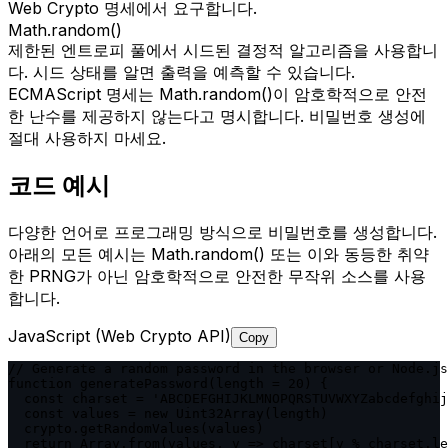
Web Crypto 명세에서 요구합니다.
Math.random()
제한된 엔트로피 풀에서 시드된 결정적 알고리즘을 사용합니
다. 시드 상태를 알면 출력을 예측할 수 있습니다.
ECMAScript 명세는 Math.random()이 암호학적으로 안전
한 난수를 제공하지 않는다고 명시합니다. 비밀번호 생성에
절대 사용하지 마세요.
코드 예시
다양한 언어로 프로그래밍 방식으로 비밀번호를 생성합니다.
아래의 모든 예시는 Math.random() 또는 이와 동등한 취약
한 PRNG가 아닌 암호학적으로 안전한 무작위 소스를 사용
합니다.
JavaScript (Web Crypto API)
Copy
// Generate a random password in the browser or Node.js
function generatePassword(length = 20) {

  const charset = 'ABCDEFGHIJKLMNOPQRSTUVWXYZabcdefghij
  const values = new Uint32Array(length)

  crypto.getRandomValues(values)

  return Array.from(values, v => charset[v % charset.le