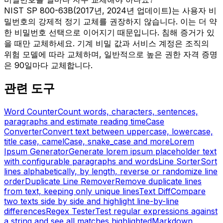
NIST SP 800-63B(2017년, 2024년 업데이트)는 사용자 비
밀번호의 강제적 정기 교체를 권장하지 않습니다. 이는 더 약
한 비밀번호 선택으로 이어지기 때문입니다. 침해 증거가 있
을 때만 교체하세요. 기계 비밀 값과 서비스 계정은 조직의
위험 모델에 따라 교체하며, 일반적으로 높은 권한 자격 증명
은 90일마다 교체합니다.
관련 도구
Word Counter
Count words, characters, sentences,
paragraphs and estimate reading time
Case
Converter
Convert text between uppercase, lowercase,
title case, camelCase, snake_case and more
Lorem
Ipsum Generator
Generate lorem ipsum placeholder text
with configurable paragraphs and words
Line Sorter
Sort
lines alphabetically, by length, reverse or randomize line
order
Duplicate Line Remover
Remove duplicate lines
from text, keeping only unique lines
Text Diff
Compare
two texts side by side and highlight line-by-line
differences
Regex Tester
Test regular expressions against
a string and see all matches highlighted
Markdown