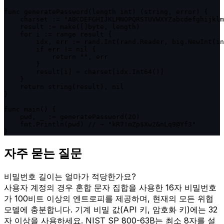
func generatePassword(length int) (string, error) {

    charset := "ABCDEFGHIJKLMNOPQRSTUVWXYZabcdefghijklm
    result := make([]byte, length)

    for i := range result {

        idx, err := rand.Int(rand.Reader, big.NewInt(in
        if err != nil {

            return "", err

        }

        result[i] = charset[idx.Int64()]

    }

    return string(result), nil

}

func main() {

    pwd, _ := generatePassword(20)

    fmt.Println(pwd) // → "kR7!mZp$Xw2&nLq9@Yf3"

}
자주 묻는 질문
비밀번호 길이는 얼마가 적당한가요?
사용자 계정의 경우 혼합 문자 집합을 사용한 16자 비밀번호
가 100비트 이상의 엔트로피를 제공하며, 현재의 모든 위협
모델에 충분합니다. 기계 비밀 값(API 키, 암호화 키)에는 32
자 이상을 사용하세요. NIST SP 800-63B는 최소 8자를 설