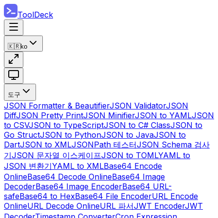
ToolDeck
🇰🇷
ko
도구
JSON Formatter & Beautifier
JSON Validator
JSON
Diff
JSON Pretty Print
JSON Minifier
JSON to YAML
JSON
to CSV
JSON to TypeScript
JSON to C# Class
JSON to
Go Struct
JSON to Python
JSON to Java
JSON to
Dart
JSON to XML
JSONPath 테스터
JSON Schema 검사
기
JSON 문자열 이스케이프
JSON to TOML
YAML to
JSON 변환기
YAML to XML
Base64 Encode
Online
Base64 Decode Online
Base64 Image
Decoder
Base64 Image Encoder
Base64 URL-
safe
Base64 to Hex
Base64 File Encoder
URL Encode
Online
URL Decode Online
URL 파서
JWT Encoder
JWT
Decoder
Timestamp Converter
Cron Expression