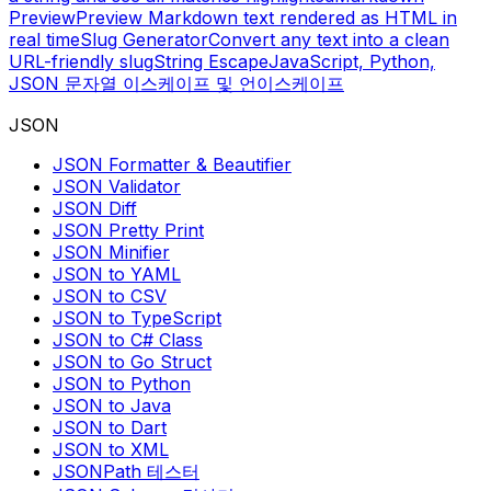
Preview
Preview Markdown text rendered as HTML in
real time
Slug Generator
Convert any text into a clean
URL-friendly slug
String Escape
JavaScript, Python,
JSON 문자열 이스케이프 및 언이스케이프
JSON
JSON Formatter & Beautifier
JSON Validator
JSON Diff
JSON Pretty Print
JSON Minifier
JSON to YAML
JSON to CSV
JSON to TypeScript
JSON to C# Class
JSON to Go Struct
JSON to Python
JSON to Java
JSON to Dart
JSON to XML
JSONPath 테스터