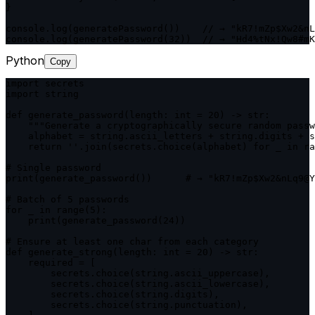
}

console.log(generatePassword())    // → "kR7!mZp$Xw2&nL
console.log(generatePassword(32))  // → "Hd4%tNx!Qw8#mK
Python
Copy
import secrets

import string

def generate_password(length: int = 20) -> str:

    """Generate a cryptographically secure random passw
    alphabet = string.ascii_letters + string.digits + s
    return ''.join(secrets.choice(alphabet) for _ in ra
# Single password

print(generate_password())      # → "kR7!mZp$Xw2&nLq9@Y
# Batch of 5 passwords

for _ in range(5):

    print(generate_password(24))

# Ensure at least one char from each category

def generate_strong(length: int = 20) -> str:

    required = [

        secrets.choice(string.ascii_uppercase),

        secrets.choice(string.ascii_lowercase),

        secrets.choice(string.digits),

        secrets.choice(string.punctuation),
