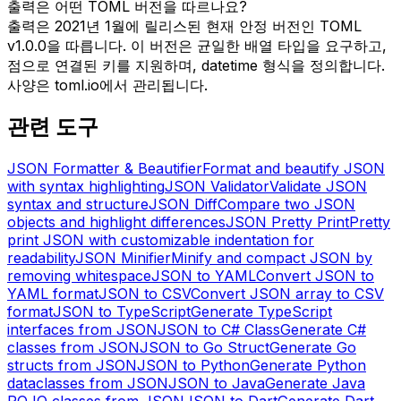
출력은 어떤 TOML 버전을 따르나요?
출력은 2021년 1월에 릴리스된 현재 안정 버전인 TOML
v1.0.0을 따릅니다. 이 버전은 균일한 배열 타입을 요구하고,
점으로 연결된 키를 지원하며, datetime 형식을 정의합니다.
사양은 toml.io에서 관리됩니다.
관련 도구
JSON Formatter & Beautifier
Format and beautify JSON
with syntax highlighting
JSON Validator
Validate JSON
syntax and structure
JSON Diff
Compare two JSON
objects and highlight differences
JSON Pretty Print
Pretty
print JSON with customizable indentation for
readability
JSON Minifier
Minify and compact JSON by
removing whitespace
JSON to YAML
Convert JSON to
YAML format
JSON to CSV
Convert JSON array to CSV
format
JSON to TypeScript
Generate TypeScript
interfaces from JSON
JSON to C# Class
Generate C#
classes from JSON
JSON to Go Struct
Generate Go
structs from JSON
JSON to Python
Generate Python
dataclasses from JSON
JSON to Java
Generate Java