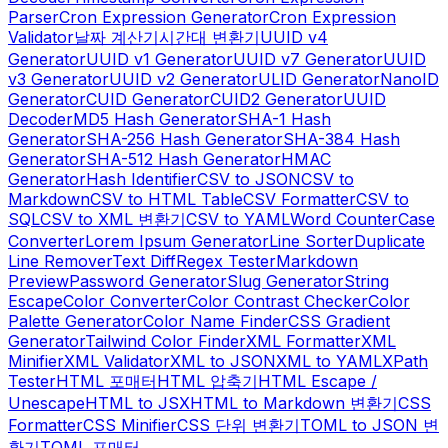
Parser
Cron Expression Generator
Cron Expression
Validator
날짜 계산기
시간대 변환기
UUID v4
Generator
UUID v1 Generator
UUID v7 Generator
UUID
v3 Generator
UUID v2 Generator
ULID Generator
NanoID
Generator
CUID Generator
CUID2 Generator
UUID
Decoder
MD5 Hash Generator
SHA-1 Hash
Generator
SHA-256 Hash Generator
SHA-384 Hash
Generator
SHA-512 Hash Generator
HMAC
Generator
Hash Identifier
CSV to JSON
CSV to
Markdown
CSV to HTML Table
CSV Formatter
CSV to
SQL
CSV to XML 변환기
CSV to YAML
Word Counter
Case
Converter
Lorem Ipsum Generator
Line Sorter
Duplicate
Line Remover
Text Diff
Regex Tester
Markdown
Preview
Password Generator
Slug Generator
String
Escape
Color Converter
Color Contrast Checker
Color
Palette Generator
Color Name Finder
CSS Gradient
Generator
Tailwind Color Finder
XML Formatter
XML
Minifier
XML Validator
XML to JSON
XML to YAML
XPath
Tester
HTML 포매터
HTML 압축기
HTML Escape /
Unescape
HTML to JSX
HTML to Markdown 변환기
CSS
Formatter
CSS Minifier
CSS 단위 변환기
TOML to JSON 변
환기
TOML 포매터