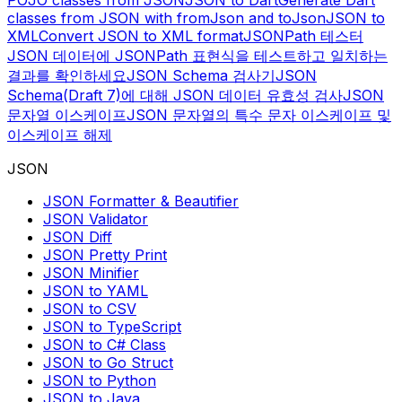
POJO classes from JSON
JSON to Dart
Generate Dart
classes from JSON with fromJson and toJson
JSON to
XML
Convert JSON to XML format
JSONPath 테스터
JSON 데이터에 JSONPath 표현식을 테스트하고 일치하는
결과를 확인하세요
JSON Schema 검사기
JSON
Schema(Draft 7)에 대해 JSON 데이터 유효성 검사
JSON
문자열 이스케이프
JSON 문자열의 특수 문자 이스케이프 및
이스케이프 해제
JSON
JSON Formatter & Beautifier
JSON Validator
JSON Diff
JSON Pretty Print
JSON Minifier
JSON to YAML
JSON to CSV
JSON to TypeScript
JSON to C# Class
JSON to Go Struct
JSON to Python
JSON to Java