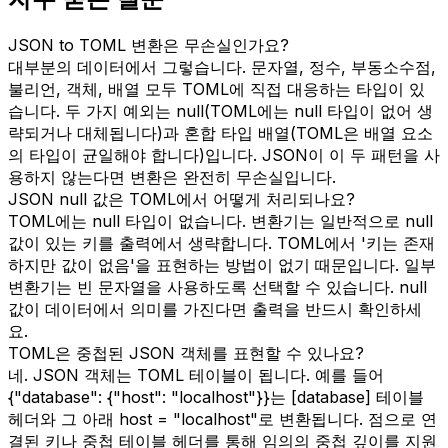
JSON to TOML 변환은 무손실인가요?
대부분의 데이터에서 그렇습니다. 문자열, 정수, 부동소수점,
불리언, 객체, 배열 모두 TOML에 직접 대응하는 타입이 있
습니다. 두 가지 예외는 null(TOML에는 null 타입이 없어 생
략되거나 대체됩니다)과 혼합 타입 배열(TOML은 배열 요소
의 타입이 균일해야 합니다)입니다. JSON이 이 두 패턴을 사
용하지 않는다면 변환은 완전히 무손실입니다.
JSON null 값은 TOML에서 어떻게 처리되나요?
TOML에는 null 타입이 없습니다. 변환기는 일반적으로 null
값이 있는 키를 출력에서 생략합니다. TOML에서 '키는 존재
하지만 값이 없음'을 표현하는 방법이 없기 때문입니다. 일부
변환기는 빈 문자열을 사용하도록 선택할 수 있습니다. null
값이 데이터에서 의미를 가진다면 출력을 반드시 확인하세
요.
TOML은 중첩된 JSON 객체를 표현할 수 있나요?
네. JSON 객체는 TOML 테이블이 됩니다. 예를 들어
{"database": {"host": "localhost"}}는 [database] 테이블
헤더와 그 아래 host = "localhost"로 변환됩니다. 점으로 연
결된 키나 중첩 테이블 헤더를 통해 임의의 중첩 깊이를 지원