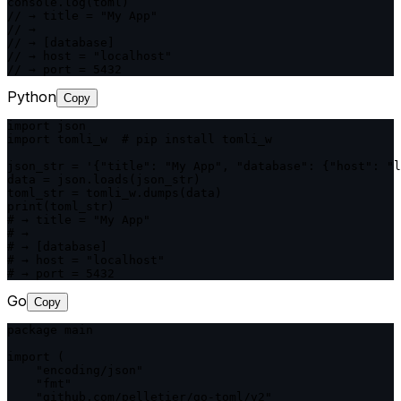
console.log(toml)

// → title = "My App"

// →

// → [database]

// → host = "localhost"

// → port = 5432
Python
Copy
import json

import tomli_w  # pip install tomli_w

json_str = '{"title": "My App", "database": {"host": "l
data = json.loads(json_str)

toml_str = tomli_w.dumps(data)

print(toml_str)

# → title = "My App"

# →

# → [database]

# → host = "localhost"

# → port = 5432
Go
Copy
package main

import (

    "encoding/json"

    "fmt"

    "github.com/pelletier/go-toml/v2"
