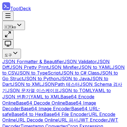
ToolDeck
🇰🇷
ko
도구
JSON Formatter & Beautifier
JSON Validator
JSON
Diff
JSON Pretty Print
JSON Minifier
JSON to YAML
JSON
to CSV
JSON to TypeScript
JSON to C# Class
JSON to
Go Struct
JSON to Python
JSON to Java
JSON to
Dart
JSON to XML
JSONPath 테스터
JSON Schema 검사
기
JSON 문자열 이스케이프
JSON to TOML
YAML to
JSON 변환기
YAML to XML
Base64 Encode
Online
Base64 Decode Online
Base64 Image
Decoder
Base64 Image Encoder
Base64 URL-
safe
Base64 to Hex
Base64 File Encoder
URL Encode
Online
URL Decode Online
URL 파서
JWT Encoder
JWT
Decoder
Timestamp Converter
Cron Expression