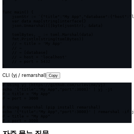
)

func main() {

    jsonStr := `{"title":"My App","database":{"host":"l
    var data map[string]interface{}

    json.Unmarshal([]byte(jsonStr), &data)

    tomlBytes, _ := toml.Marshal(data)

    fmt.Println(string(tomlBytes))

    // → title = 'My App'

    // →

    // → [database]

    // → host = 'localhost'

    // → port = 5432

}
CLI (yj / remarshal)
Copy
# Using yj (https://github.com/sclevine/yj)

echo '{"title":"My App","port":3000}' | yj -jt

# → title = "My App"

# → port = 3000

# Using remarshal (pip install remarshal)

echo '{"title":"My App","port":3000}' | remarshal -if j
# → title = "My App"

# → port = 3000
자주 묻는 질문