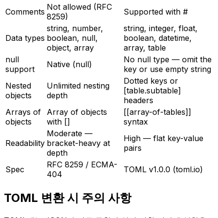
Not allowed (RFC
Comments
Supported with #
8259)
string, number,
string, integer, float,
Data types
boolean, null,
boolean, datetime,
object, array
array, table
null
No null type — omit the
Native (null)
support
key or use empty string
Dotted keys or
Nested
Unlimited nesting
[table.subtable]
objects
depth
headers
Arrays of
Array of objects
[[array-of-tables]]
objects
with []
syntax
Moderate —
High — flat key-value
Readability
bracket-heavy at
pairs
depth
RFC 8259 / ECMA-
Spec
TOML v1.0.0 (toml.io)
404
TOML 변환 시 주의 사항