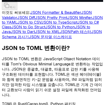
복사
이것도 써보세요:
JSON Formatter & Beautifier
JSON
Validator
JSON Diff
JSON Pretty Print
JSON Minifier
JSON
to YAML
JSON to CSV
JSON to TypeScript
JSON to C#
Class
JSON to Go Struct
JSON to Python
JSON to
Java
JSON to Dart
JSON to XML
JSONPath 테스터
JSON
Schema 검사기
JSON 문자열 이스케이프
JSON to TOML 변환이란?
JSON to TOML 변환은 JavaScript Object Notation 데이
터를 Tom's Obvious Minimal Language로 변환하는 작업입
니다. JSON은 중괄호, 대괄호, 따옴표로 감싼 키를 사용해
구조화된 데이터를 표현합니다. TOML은 섹션 헤더(테이블)
와 함께 평면적인 키-값 문법을 사용하며, INI 파일처럼 읽히
지만 엄격한 타입 시스템을 갖춥니다. TOML은 기계 간 데이
터 교환보다 사람이 읽기 쉬운 설정 파일에 최적화된 언어입
니다.
TOML은 Rust(Cargo.toml), Python 패키징