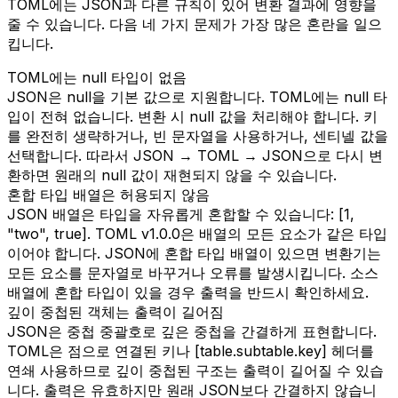
TOML에는 JSON과 다른 규칙이 있어 변환 결과에 영향을
줄 수 있습니다. 다음 네 가지 문제가 가장 많은 혼란을 일으
킵니다.
TOML에는 null 타입이 없음
JSON은 null을 기본 값으로 지원합니다. TOML에는 null 타
입이 전혀 없습니다. 변환 시 null 값을 처리해야 합니다. 키
를 완전히 생략하거나, 빈 문자열을 사용하거나, 센티넬 값을
선택합니다. 따라서 JSON → TOML → JSON으로 다시 변
환하면 원래의 null 값이 재현되지 않을 수 있습니다.
혼합 타입 배열은 허용되지 않음
JSON 배열은 타입을 자유롭게 혼합할 수 있습니다: [1,
"two", true]. TOML v1.0.0은 배열의 모든 요소가 같은 타입
이어야 합니다. JSON에 혼합 타입 배열이 있으면 변환기는
모든 요소를 문자열로 바꾸거나 오류를 발생시킵니다. 소스
배열에 혼합 타입이 있을 경우 출력을 반드시 확인하세요.
깊이 중첩된 객체는 출력이 길어짐
JSON은 중첩 중괄호로 깊은 중첩을 간결하게 표현합니다.
TOML은 점으로 연결된 키나 [table.subtable.key] 헤더를
연쇄 사용하므로 깊이 중첩된 구조는 출력이 길어질 수 있습
니다. 출력은 유효하지만 원래 JSON보다 간결하지 않습니