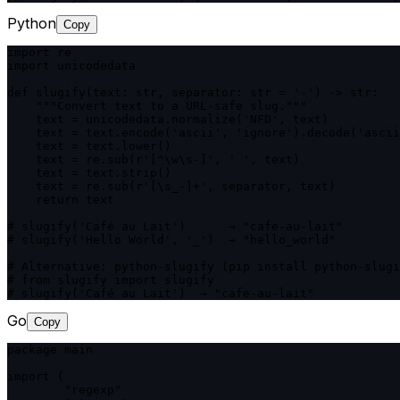
Python
Copy
import re

import unicodedata

def slugify(text: str, separator: str = '-') -> str:

    """Convert text to a URL-safe slug."""

    text = unicodedata.normalize('NFD', text)

    text = text.encode('ascii', 'ignore').decode('ascii
    text = text.lower()

    text = re.sub(r'[^\w\s-]', ' ', text)

    text = text.strip()

    text = re.sub(r'[\s_-]+', separator, text)

    return text

# slugify('Café au Lait')      → "cafe-au-lait"

# slugify('Hello World', '_')  → "hello_world"

# Alternative: python-slugify (pip install python-slugi
# from slugify import slugify

# slugify('Café au Lait')  → "cafe-au-lait"
Go
Copy
package main

import (

	"regexp"
