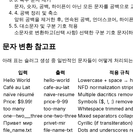
문자, 숫자, 공백, 하이픈이 아닌 모든 문자를 공백으로 
4. 공백 정리 및 축소
앞뒤 공백을 제거한 후, 연속된 공백, 언더스코어, 하이
5. 대소문자 및 구분 기호 적용
소문자로 변환하고(선택 사항) 선택한 구분 기호 문자(하이픈
문자 변환 참고표
아래 표는 슬러그 생성 중 일반적인 문자들이 어떻게 처리되는
입력
출력
적용 규칙
Hello World
hello-world
Lowercase + space → 
Café au Lait
cafe-au-lait
NFD normalization strip
naïve résumé
naive-resume
Multiple diacritics remo
Price: $9.99!
price-9-99
Symbols ($, !, :) remov
too many
too-many
Whitespace trimmed and
one--two___three
one-two-three
Mixed separators collap
Привет мир
privet-mir
Cyrillic (if transliterati
file_name.txt
file-name-txt
Dots and underscores r