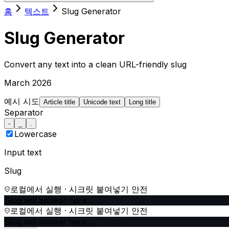
홈
텍스트
Slug Generator
Slug Generator
Convert any text into a clean URL-friendly slug
March 2026
예시 시도
Article title
Unicode text
Long title
Separator
-
_
.
Lowercase
Input text
Slug
로컬에서 실행 · 시크릿 붙여넣기 안전
Slug will appear here…
로컬에서 실행 · 시크릿 붙여넣기 안전
Slug will appear here…