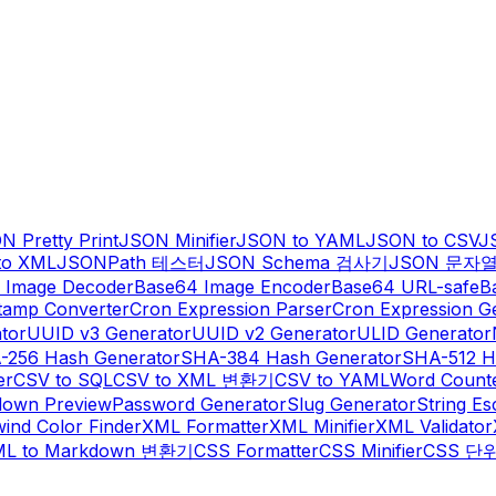
N Pretty Print
JSON Minifier
JSON to YAML
JSON to CSV
J
to XML
JSONPath 테스터
JSON Schema 검사기
JSON 문자
 Image Decoder
Base64 Image Encoder
Base64 URL-safe
B
tamp Converter
Cron Expression Parser
Cron Expression G
tor
UUID v3 Generator
UUID v2 Generator
ULID Generator
-256 Hash Generator
SHA-384 Hash Generator
SHA-512 H
er
CSV to SQL
CSV to XML 변환기
CSV to YAML
Word Count
own Preview
Password Generator
Slug Generator
String E
wind Color Finder
XML Formatter
XML Minifier
XML Validator
L to Markdown 변환기
CSS Formatter
CSS Minifier
CSS 단