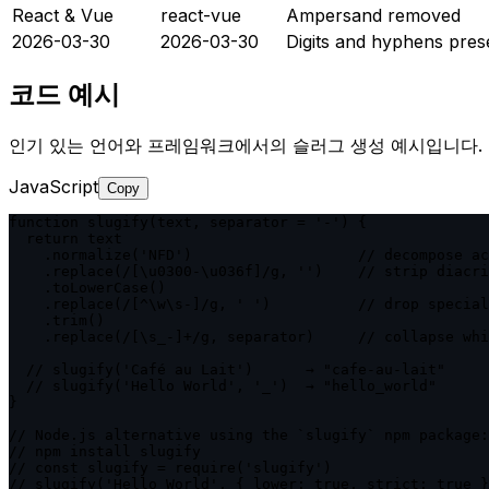
React & Vue
react-vue
Ampersand removed
2026-03-30
2026-03-30
Digits and hyphens pres
코드 예시
인기 있는 언어와 프레임워크에서의 슬러그 생성 예시입니다. 각
JavaScript
Copy
function slugify(text, separator = '-') {

  return text

    .normalize('NFD')                   // decompose ac
    .replace(/[\u0300-\u036f]/g, '')    // strip diacri
    .toLowerCase()

    .replace(/[^\w\s-]/g, ' ')          // drop special
    .trim()

    .replace(/[\s_-]+/g, separator)     // collapse whi
  // slugify('Café au Lait')      → "cafe-au-lait"

  // slugify('Hello World', '_')  → "hello_world"

}

// Node.js alternative using the `slugify` npm package:

// npm install slugify

// const slugify = require('slugify')

// slugify('Hello World', { lower: true, strict: true }