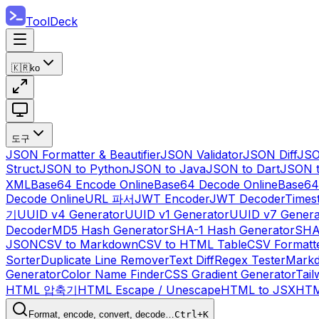
ToolDeck
🇰🇷
ko
도구
JSON Formatter & Beautifier
JSON Validator
JSON Diff
JSO
Struct
JSON to Python
JSON to Java
JSON to Dart
JSON 
XML
Base64 Encode Online
Base64 Decode Online
Base64
Decode Online
URL 파서
JWT Encoder
JWT Decoder
Times
기
UUID v4 Generator
UUID v1 Generator
UUID v7 Genera
Decoder
MD5 Hash Generator
SHA-1 Hash Generator
SHA
JSON
CSV to Markdown
CSV to HTML Table
CSV Formatt
Sorter
Duplicate Line Remover
Text Diff
Regex Tester
Markd
Generator
Color Name Finder
CSS Gradient Generator
Tail
HTML 압축기
HTML Escape / Unescape
HTML to JSX
HTM
Format, encode, convert, decode…
Ctrl+K