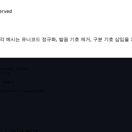
erved
 예시는 유니코드 정규화, 발음 기호 제거, 구분 기호 삽입을
cented chars

tics

 chars

tespace → separator

) → "hello-world"