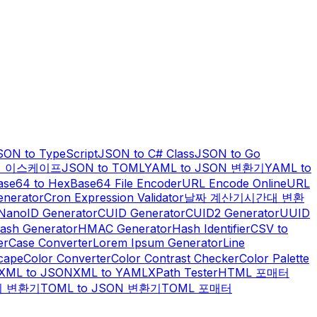
SON to TypeScript
JSON to C# Class
JSON to Go
열 이스케이프
JSON to TOML
YAML to JSON 변환기
YAML to
ase64 to Hex
Base64 File Encoder
URL Encode Online
URL
enerator
Cron Expression Validator
날짜 계산기
시간대 변환
NanoID Generator
CUID Generator
CUID2 Generator
UUID
ash Generator
HMAC Generator
Hash Identifier
CSV to
er
Case Converter
Lorem Ipsum Generator
Line
scape
Color Converter
Color Contrast Checker
Color Palette
XML to JSON
XML to YAML
XPath Tester
HTML 포매터
위 변환기
TOML to JSON 변환기
TOML 포매터