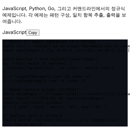
JavaScript, Python, Go, 그리고 커맨드라인에서의 정규식
예제입니다. 각 예제는 패턴 구성, 일치 항목 추출, 출력을 보
여줍니다.
JavaScript
Copy
// Match all email addresses in a string

const text = 'Contact us at support@example.com or sale
const emailRegex = /[a-zA-Z0-9._%+-]+@[a-zA-Z0-9.-]+\.[
const matches = text.matchAll(emailRegex)

for (const match of matches) {

  console.log(match[0], 'at index', match.index)

}

// → "support@example.com" at index 14

// → "sales@example.com" at index 37

// Named capture groups (ES2018+)

const dateRegex = /(?<year>\d{4})-(?<month>\d{2})-(?<da
const result = '2026-03-30'.match(dateRegex)

console.log(result.groups)

// → { year: "2026", month: "03", day: "30" }

// Replace with a callback

'hello world'.replace(/\b\w/g, c => c.toUpperCase())

// → "Hello World"