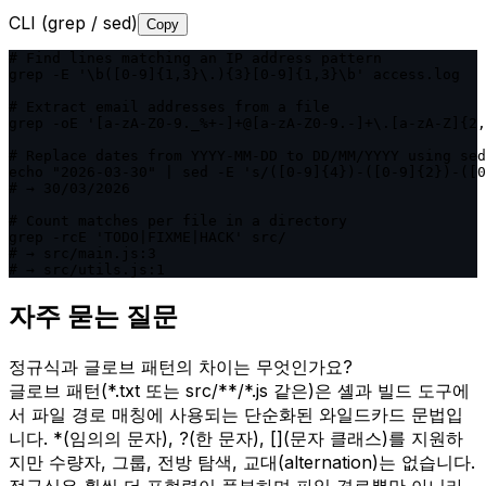
CLI (grep / sed)
Copy
# Find lines matching an IP address pattern

grep -E '\b([0-9]{1,3}\.){3}[0-9]{1,3}\b' access.log

# Extract email addresses from a file

grep -oE '[a-zA-Z0-9._%+-]+@[a-zA-Z0-9.-]+\.[a-zA-Z]{2,
# Replace dates from YYYY-MM-DD to DD/MM/YYYY using sed

echo "2026-03-30" | sed -E 's/([0-9]{4})-([0-9]{2})-([0
# → 30/03/2026

# Count matches per file in a directory

grep -rcE 'TODO|FIXME|HACK' src/

# → src/main.js:3

# → src/utils.js:1
자주 묻는 질문
정규식과 글로브 패턴의 차이는 무엇인가요?
글로브 패턴(*.txt 또는 src/**/*.js 같은)은 셸과 빌드 도구에
서 파일 경로 매칭에 사용되는 단순화된 와일드카드 문법입
니다. *(임의의 문자), ?(한 문자), [](문자 클래스)를 지원하
지만 수량자, 그룹, 전방 탐색, 교대(alternation)는 없습니다.
정규식은 훨씬 더 표현력이 풍부하며 파일 경로뿐만 아니라