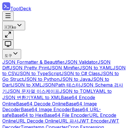
ToolDeck
🇰🇷
ko
도구
JSON Formatter & Beautifier
JSON Validator
JSON
Diff
JSON Pretty Print
JSON Minifier
JSON to YAML
JSON
to CSV
JSON to TypeScript
JSON to C# Class
JSON to
Go Struct
JSON to Python
JSON to Java
JSON to
Dart
JSON to XML
JSONPath 테스터
JSON Schema 검사
기
JSON 문자열 이스케이프
JSON to TOML
YAML to
JSON 변환기
YAML to XML
Base64 Encode
Online
Base64 Decode Online
Base64 Image
Decoder
Base64 Image Encoder
Base64 URL-
safe
Base64 to Hex
Base64 File Encoder
URL Encode
Online
URL Decode Online
URL 파서
JWT Encoder
JWT
Decoder
Timestamp Converter
Cron Expression