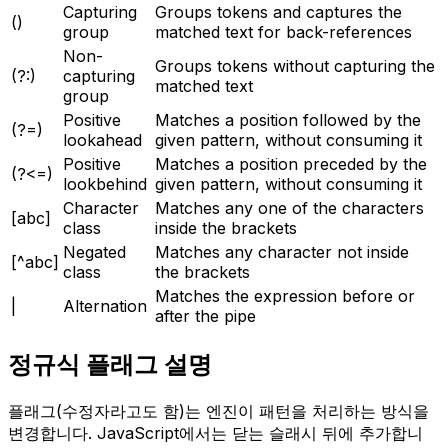
Capturing
Groups tokens and captures the
()
group
matched text for back-references
Non-
Groups tokens without capturing the
(?:)
capturing
matched text
group
Positive
Matches a position followed by the
(?=)
lookahead
given pattern, without consuming it
Positive
Matches a position preceded by the
(?<=)
lookbehind
given pattern, without consuming it
Character
Matches any one of the characters
[abc]
class
inside the brackets
Negated
Matches any character not inside
[^abc]
class
the brackets
Matches the expression before or
|
Alternation
after the pipe
정규식 플래그 설명
플래그(수정자라고도 함)는 엔진이 패턴을 처리하는 방식을
변경합니다. JavaScript에서는 닫는 슬래시 뒤에 추가합니