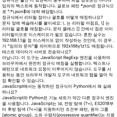
임의의 텍스트에 동작합니다. 글로브 패턴 *.json은 정규식으
로 ^.*\.json$에 대략 해당합니다.
정규식에서 리터럴 점이나 괄호를 어떻게 매칭하나요?
문자 앞에 백슬래시를 붙이세요: \. 는 리터럴 마침표, \[ 는
리터럴 괄호를 매칭합니다. 문자 클래스 [] 안에서 점은 이미
리터럴이므로 이스케이프가 필요 없습니다. 흔한 실수는
192.168.1.1을 점 이스케이프 없이 작성하는 것인데, 이 경우 .
가 "임의의 문자"를 의미하므로 192x168y1z1도 매칭됩니다.
테스트 데이터가 서버로 전송되나요?
아닙니다. 이 도구는 JavaScript RegExp 엔진을 사용하여
브라우저에서 완전히 정규식 매칭을 실행합니다. 텍스트나
패턴으로 네트워크 요청이 이루어지지 않습니다. 도구를 사
용하는 동안 브라우저 개발자 도구의 네트워크 탭을 열어 직
접 확인할 수 있습니다.
JavaScript에서는 동작하던 정규식이 Python에서 왜 실패
하나요?
JavaScript와 Python은 기능 세트가 약간 다른 정규식 엔진
을 사용합니다. JavaScript는 \d, 전방 탐색 (?=), ES2018부
터 후방 탐색 (?<=)을 지원하지만 조건부 패턴, 원자 그룹
(atomic group), 소유 수량자(possessive quantifier)는 지원