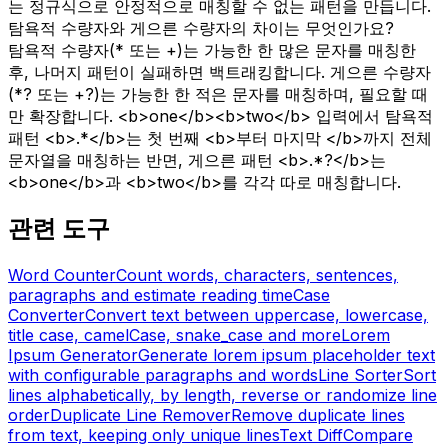
는 정규식으로 안정적으로 매칭할 수 없는 패턴을 만듭니다.
탐욕적 수량자와 게으른 수량자의 차이는 무엇인가요?
탐욕적 수량자(* 또는 +)는 가능한 한 많은 문자를 매칭한
후, 나머지 패턴이 실패하면 백트래킹합니다. 게으른 수량자
(*? 또는 +?)는 가능한 한 적은 문자를 매칭하며, 필요할 때
만 확장합니다. <b>one</b><b>two</b> 입력에서 탐욕적
패턴 <b>.*</b>는 첫 번째 <b>부터 마지막 </b>까지 전체
문자열을 매칭하는 반면, 게으른 패턴 <b>.*?</b>는
<b>one</b>과 <b>two</b>를 각각 따로 매칭합니다.
관련 도구
Word Counter
Count words, characters, sentences,
paragraphs and estimate reading time
Case
Converter
Convert text between uppercase, lowercase,
title case, camelCase, snake_case and more
Lorem
Ipsum Generator
Generate lorem ipsum placeholder text
with configurable paragraphs and words
Line Sorter
Sort
lines alphabetically, by length, reverse or randomize line
order
Duplicate Line Remover
Remove duplicate lines
from text, keeping only unique lines
Text Diff
Compare