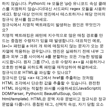
하지 않습니다. Python의 re 모듈은 \p{} 유니코드 속성 클래
스를 지원하지 않습니다(대신 서드파티 regex 모듈을 사용하
세요). 항상 대상 언어의 엔진에서 테스트하거나 해당 언어의
정규식 문서를 참고하세요.
정규식에서 치명적 백트래킹이 발생하는 원인은 무엇인가
요?
치명적 백트래킹은 패턴에 지수적으로 많은 매칭 경로를 만
드는 중첩된 수량자가 있을 때 발생합니다. 대표적인 예로,
(a+)+ 패턴을 a 여러 개 뒤에 매칭되지 않는 문자가 오는 문
자열에 적용하는 경우입니다. 엔진은 실패하기 전에 내부 그
룹과 외부 그룹 사이에서 a를 분할하는 모든 가능한 방법을
시도합니다. 원자 그룹 (?>), 소유 수량자 a++을 사용하거나
모호한 반복을 피하도록 패턴을 재작성하여 해결하세요.
정규식으로 HTML을 파싱할 수 있나요?
정규식은 단일 <a> 태그에서 href를 추출하는 것처럼
HTML 조각에서 단순한 값을 추출할 수 있습니다. 완전한
HTML 파싱에는 적절한 파서를 사용하세요(JavaScript의
DOMParser, Python의 BeautifulSoup, Go의
html/template). HTML은 문맥 자유 문법이고 정규식은 정규
문법을 다룹니다. 중첩된 태그, 선택적 속성, 자기 닫힘 요소