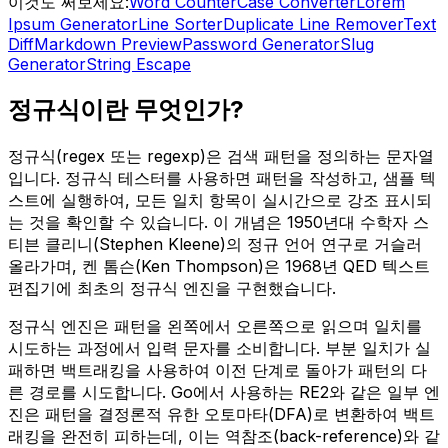
이것도 써보세요:
Word Counter
Case Converter
Lorem
Ipsum Generator
Line Sorter
Duplicate Line Remover
Text
Diff
Markdown Preview
Password Generator
Slug
Generator
String Escape
정규식이란 무엇인가?
정규식(regex 또는 regexp)은 검색 패턴을 정의하는 문자열
입니다. 정규식 테스터를 사용하면 패턴을 작성하고, 샘플 텍
스트에 실행하여, 모든 일치 항목이 실시간으로 강조 표시되
는 것을 확인할 수 있습니다. 이 개념은 1950년대 수학자 스
티븐 클리니(Stephen Kleene)의 정규 언어 연구로 거슬러
올라가며, 켄 톰슨(Ken Thompson)은 1968년 QED 텍스트
편집기에 최초의 정규식 엔진을 구현했습니다.
정규식 엔진은 패턴을 왼쪽에서 오른쪽으로 읽으며 일치를
시도하는 과정에서 입력 문자를 소비합니다. 부분 일치가 실
패하면 백트래킹을 사용하여 이전 단계로 돌아가 패턴의 다
른 경로를 시도합니다. Go에서 사용하는 RE2와 같은 일부 엔
진은 패턴을 결정론적 유한 오토마타(DFA)로 변환하여 백트
래킹을 완전히 피하는데, 이는 역참조(back-reference)와 같