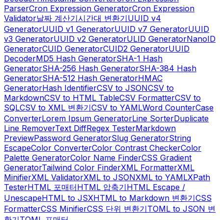
Parser
Cron Expression Generator
Cron Expression
Validator
날짜 계산기
시간대 변환기
UUID v4
Generator
UUID v1 Generator
UUID v7 Generator
UUID
v3 Generator
UUID v2 Generator
ULID Generator
NanoID
Generator
CUID Generator
CUID2 Generator
UUID
Decoder
MD5 Hash Generator
SHA-1 Hash
Generator
SHA-256 Hash Generator
SHA-384 Hash
Generator
SHA-512 Hash Generator
HMAC
Generator
Hash Identifier
CSV to JSON
CSV to
Markdown
CSV to HTML Table
CSV Formatter
CSV to
SQL
CSV to XML 변환기
CSV to YAML
Word Counter
Case
Converter
Lorem Ipsum Generator
Line Sorter
Duplicate
Line Remover
Text Diff
Regex Tester
Markdown
Preview
Password Generator
Slug Generator
String
Escape
Color Converter
Color Contrast Checker
Color
Palette Generator
Color Name Finder
CSS Gradient
Generator
Tailwind Color Finder
XML Formatter
XML
Minifier
XML Validator
XML to JSON
XML to YAML
XPath
Tester
HTML 포매터
HTML 압축기
HTML Escape /
Unescape
HTML to JSX
HTML to Markdown 변환기
CSS
Formatter
CSS Minifier
CSS 단위 변환기
TOML to JSON 변
환기
TOML 포매터