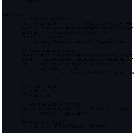
	"regexp"

)

func main() {

	// Find all matches

	re := regexp.MustCompile(`\b[a-zA-Z0-9._%+-]+@[a-zA-Z0-9.-]+\.[a-zA-Z]{2,}\b`)

	text := "Contact support@example.com or sales@example.com"

	matches := re.FindAllString(text, -1)

	fmt.Println(matches)

	// → [support@example.com sales@example.com]

	// Named capture groups

	dateRe := regexp.MustCompile(`(?P<year>\d{4})-(?P<month>\d{2})-(?P<day>\d{2})`)

	match := dateRe.FindStringSubmatch("2026-03-30")

	for i, name := range dateRe.SubexpNames() {

		if name != "" {

			fmt.Printf("%s: %s\n", name, match[i])

		}

	}

	// → year: 2026

	// → month: 03

	// → day: 30

	// Replace with a function

	result := re.ReplaceAllStringFunc(text, func(s string) string {

		return "[REDACTED]"

	})

	fmt.Println(result)

	// → Contact [REDACTED] or [REDACTED]

}