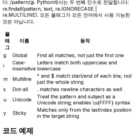
다: /pattern/gi. Python에서는 두 번째 인수로 전달합니다:
re.findall(pattern, text, re.IGNORECASE |
re.MULTILINE). 모든 플래그가 모든 언어에서 사용 가능한
것은 아닙니다.
플
래
이름
동작
그
g
Global
Find all matches, not just the first one
Case-
Letters match both uppercase and
i
insensitive
lowercase
^ and $ match start/end of each line, not
m
Multiline
just the whole string
s
Dot-all
. matches newline characters as well
Treat the pattern and subject as a
u
Unicode
Unicode string; enables \u{FFFF} syntax
Matches only from the lastIndex position
y
Sticky
in the target string
코드 예제