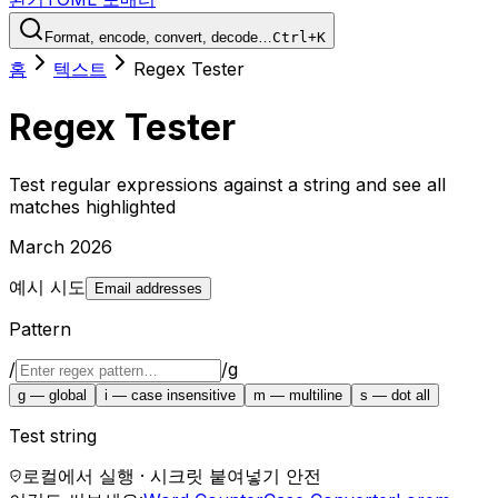
Format, encode, convert, decode…
Ctrl+K
홈
텍스트
Regex Tester
Regex Tester
Test regular expressions against a string and see all
matches highlighted
March 2026
예시 시도
Email addresses
Pattern
/
/
g
g
—
global
i
—
case insensitive
m
—
multiline
s
—
dot all
Test string
로컬에서 실행 · 시크릿 붙여넣기 안전