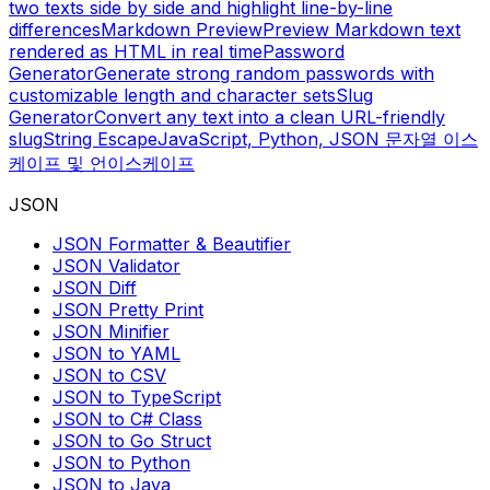
two texts side by side and highlight line-by-line
differences
Markdown Preview
Preview Markdown text
rendered as HTML in real time
Password
Generator
Generate strong random passwords with
customizable length and character sets
Slug
Generator
Convert any text into a clean URL-friendly
slug
String Escape
JavaScript, Python, JSON 문자열 이스
케이프 및 언이스케이프
JSON
JSON Formatter & Beautifier
JSON Validator
JSON Diff
JSON Pretty Print
JSON Minifier
JSON to YAML
JSON to CSV
JSON to TypeScript
JSON to C# Class
JSON to Go Struct
JSON to Python
JSON to Java