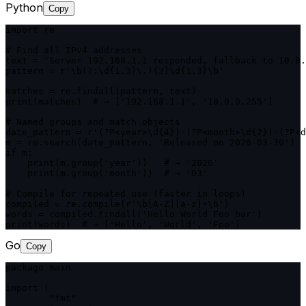
Python
Copy
import re

# Find all IPv4 addresses

text = 'Server 192.168.1.1 responded, fallback to 10.0.
pattern = r'\b(?:\d{1,3}\.){3}\d{1,3}\b'

matches = re.findall(pattern, text)

print(matches)  # → ['192.168.1.1', '10.0.0.255']

# Named groups and match objects

date_pattern = r'(?P<year>\d{4})-(?P<month>\d{2})-(?P<d
m = re.search(date_pattern, 'Released on 2026-03-30')

if m:

    print(m.group('year'))   # → '2026'

    print(m.group('month'))  # → '03'

# Compile for repeated use (faster in loops)

compiled = re.compile(r'\b[A-Z][a-z]+\b')

words = compiled.findall('Hello World Foo bar')

print(words)  # → ['Hello', 'World', 'Foo']
Go
Copy
package main

import (

	"fmt"
