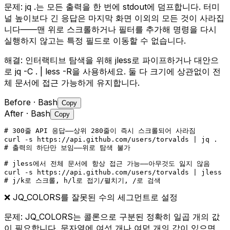
문제:
jq .는 모든 출력을 한 번에 stdout에 덤프합니다. 터미
널 높이보다 긴 응답은 마지막 화면 이외의 모든 것이 사라집
니다——맨 위로 스크롤하거나 필터를 추가해 명령을 다시
실행하지 않고는 특정 필드로 이동할 수 없습니다.
해결:
인터랙티브 탐색을 위해 jless로 파이프하거나 대안으
로 jq -C . | less -R을 사용하세요. 둘 다 크기에 상관없이 전
체 문서에 접근 가능하게 유지합니다.
Before
· Bash
Copy
After
· Bash
Copy
# 300줄 API 응답——상위 280줄이 즉시 스크롤되어 사라짐

curl -s https://api.github.com/users/torvalds | jq .

# 출력의 하단만 보임——위로 탐색 불가
# jless에서 전체 문서에 항상 접근 가능——아무것도 잃지 않음

curl -s https://api.github.com/users/torvalds | jless

# j/k로 스크롤, h/l로 접기/펼치기, /로 검색
❌
JQ_COLORS를 잘못된 수의 세그먼트로 설정
문제:
JQ_COLORS는 콜론으로 구분된 정확히 일곱 개의 값
이 필요합니다. 문자열에 여섯 개나 여덟 개의 값이 있으면,