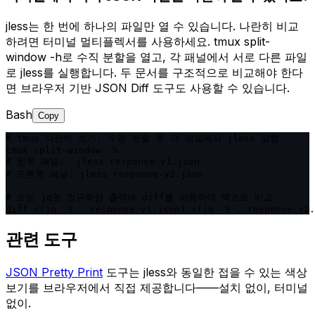
jless는 한 번에 하나의 파일만 열 수 있습니다. 나란히 비교
하려면 터미널 멀티플렉서를 사용하세요. tmux split-
window -h로 수직 분할을 열고, 각 패널에서 서로 다른 파일
로 jless를 실행합니다. 두 문서를 구조적으로 비교해야 한다
면 브라우저 기반 JSON Diff 도구도 사용할 수 있습니다.
Bash
Copy
# tmux 나란히 보기: 수평 분할 후 각 패널에서 jless 실행

tmux split-window -h

# 왼쪽 패널:  jless response-v1.json

# 오른쪽 패널: jless response-v2.json

# 또는 jq로 정규화한 출력에 diff를 사용하여 텍스트 비교

diff <(jq -S . response-v1.json) <(jq -S . response-v2.
관련 도구
JSON Pretty Print
도구는 jless와 동일한 접을 수 있는 색상
보기를 브라우저에서 직접 제공합니다——설치 없이, 터미널
없이.