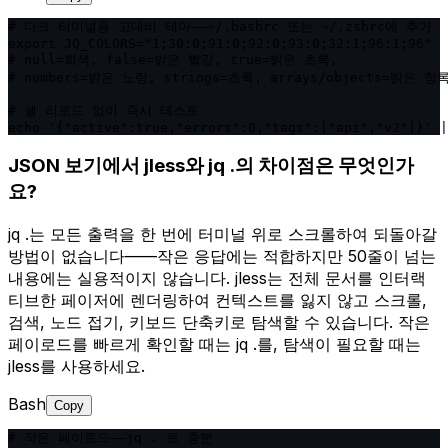
# 다크 터미널용 고대비 테마——~/.bashrc 또는 ~/.zshrc에 추가

export JQ_COLORS="1;30:0;91:0;92:0;93:0;32:1;96:1;96"

# null=회색, false=밝은 빨강, true=밝은 초록,

# numbers=밝은 노랑, strings=초록, arrays/objects=밝은 청록
# 쉘 리로드 없이 즉시 테스트

echo '{"active":true,"errors":0,"tags":["api","v2"]}' |
JSON 보기에서 jless와 jq .의 차이점은 무엇인가
요?
jq .는 모든 출력을 한 번에 터미널 위로 스크롤하여 되돌아갈
방법이 없습니다——작은 응답에는 적합하지만 50줄이 넘는
내용에는 실용적이지 않습니다. jless는 전체 문서를 인터랙
티브한 페이저에 렌더링하여 컨텍스트를 잃지 않고 스크롤,
검색, 노드 접기, 키보드 단축키로 탐색할 수 있습니다. 작은
페이로드를 빠르게 확인할 때는 jq .를, 탐색이 필요할 때는
jless를 사용하세요.
Bash
Copy
# 작은 페이로드——jq . 로 충분
