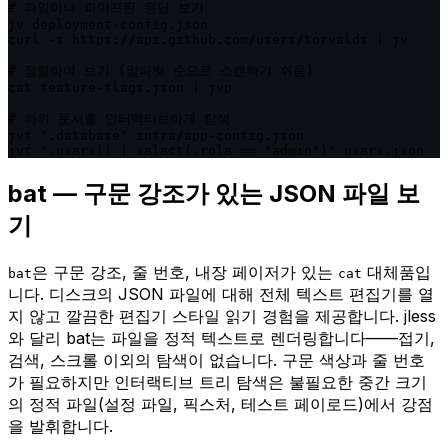
# 파일이나 파이프된 응답 보기

jv deployment-config.json

curl -s https://api.github.com/users/torvalds | jv

# 정렬하여 보기 (알파벳 순으로 스캔하기 쉬움)

cat feature-flags.json | jvp

# 하위 문서를 인터랙티브하게 탐색

jvf '.database' infra/app-config.json

jvf '.users[] | select(.role == "admin")' users.json
bat — 구문 강조가 있는 JSON 파일 보
기
은 구문 강조, 줄 번호, 내장 페이저가 있는
대체품입
bat
cat
니다. 디스크의 JSON 파일에 대해 전체 텍스트 편집기를 열
지 않고 깔끔한 편집기 스타일 읽기 경험을 제공합니다. jless
와 달리 bat는 파일을 정적 텍스트로 렌더링합니다——접기,
검색, 스크롤 이외의 탐색이 없습니다. 구문 색상과 줄 번호
가 필요하지만 인터랙티브 트리 탐색은 불필요한 중간 크기
의 정적 파일(설정 파일, 픽스처, 테스트 페이로드)에서 강점
을 발휘합니다.