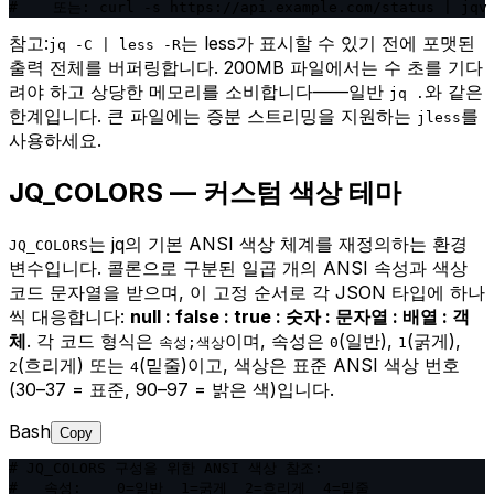
#    또는: curl -s https://api.example.com/status | jqv
참고:
는 less가 표시할 수 있기 전에 포맷된
jq -C | less -R
출력 전체를 버퍼링합니다. 200MB 파일에서는 수 초를 기다
려야 하고 상당한 메모리를 소비합니다——일반
와 같은
jq .
한계입니다. 큰 파일에는 증분 스트리밍을 지원하는
를
jless
사용하세요.
JQ_COLORS — 커스텀 색상 테마
는 jq의 기본 ANSI 색상 체계를 재정의하는 환경
JQ_COLORS
변수입니다. 콜론으로 구분된 일곱 개의 ANSI 속성과 색상
코드 문자열을 받으며, 이 고정 순서로 각 JSON 타입에 하나
씩 대응합니다:
null : false : true : 숫자 : 문자열 : 배열 : 객
체
. 각 코드 형식은
이며, 속성은
(일반),
(굵게),
속성;색상
0
1
(흐리게) 또는
(밑줄)이고, 색상은 표준 ANSI 색상 번호
2
4
(30–37 = 표준, 90–97 = 밝은 색)입니다.
Bash
Copy
# JQ_COLORS 구성을 위한 ANSI 색상 참조:

#   속성:    0=일반  1=굵게  2=흐리게  4=밑줄
