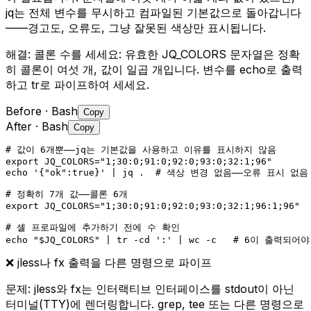
jq는 전체 변수를 무시하고 컴파일된 기본값으로 돌아갑니다
——경고도, 오류도, 그냥 잘못된 색상만 표시됩니다.
해결:
콜론 수를 세세요: 유효한 JQ_COLORS 문자열은 정확
히 콜론이 여섯 개, 값이 일곱 개입니다. 변수를 echo로 출력
하고 tr로 파이프하여 세세요.
Before
· Bash
Copy
After
· Bash
Copy
# 값이 6개뿐——jq는 기본값을 사용하고 이유를 표시하지 않음

export JQ_COLORS="1;30:0;91:0;92:0;93:0;32:1;96"

echo '{"ok":true}' | jq .  # 색상 변경 없음——오류 표시 없음
# 정확히 7개 값——콜론 6개

export JQ_COLORS="1;30:0;91:0;92:0;93:0;32:1;96:1;96"

# 셸 프로파일에 추가하기 전에 수 확인

echo "$JQ_COLORS" | tr -cd ':' | wc -c   # 6이 출력되어
❌
jless나 fx 출력을 다른 명령으로 파이프
문제:
jless와 fx는 인터랙티브 인터페이스를 stdout이 아닌
터미널(TTY)에 렌더링합니다. grep, tee 또는 다른 명령으로