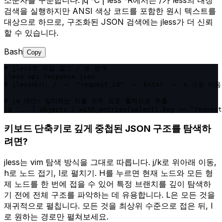
검색을 실행하지만 ANSI 색상 코드를 포함한 원시 텍스트를
대상으로 하므로, 구조화된 JSON 검색에는 jless가 더 신뢰
할 수 있습니다.
Bash
Copy
# jless로 파일 열고 / 로 검색

jless api-response.json

# jless에서: /  →  "request_id"  →  Enter  →  n 으로 다
# jq 대안: 일치하는 키를 모두 표준 출력으로 추출

jq '.. | objects | with_entries(select(.key == "request
키보드 단축키로 깊게 중첩된 JSON 구조를 탐색하
려면?
jless는 vim 탐색 방식을 그대로 따릅니다. j/k로 위아래 이동,
h로 노드 접기, l로 펼치기. H를 누르면 현재 노드와 모든 형
제 노드를 한 번에 접을 수 있어 특정 브랜치를 깊이 탐색하
기 전에 전체 구조를 파악하는 데 유용합니다. L은 모든 것을
재귀적으로 펼칩니다. 모든 것을 최상위 수준으로 접은 뒤, l
로 원하는 경로만 펼쳐보세요.