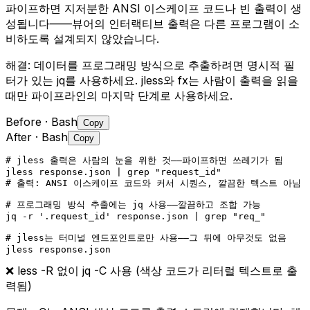
파이프하면 지저분한 ANSI 이스케이프 코드나 빈 출력이 생
성됩니다——뷰어의 인터랙티브 출력은 다른 프로그램이 소
비하도록 설계되지 않았습니다.
해결:
데이터를 프로그래밍 방식으로 추출하려면 명시적 필
터가 있는 jq를 사용하세요. jless와 fx는 사람이 출력을 읽을
때만 파이프라인의 마지막 단계로 사용하세요.
Before
· Bash
Copy
After
· Bash
Copy
# jless 출력은 사람의 눈을 위한 것——파이프하면 쓰레기가 됨

jless response.json | grep "request_id"

# 출력: ANSI 이스케이프 코드와 커서 시퀀스, 깔끔한 텍스트 아님
# 프로그래밍 방식 추출에는 jq 사용——깔끔하고 조합 가능

jq -r '.request_id' response.json | grep "req_"

# jless는 터미널 엔드포인트로만 사용——그 뒤에 아무것도 없음

jless response.json
❌
less -R 없이 jq -C 사용 (색상 코드가 리터럴 텍스트로 출
력됨)