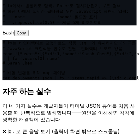
# fx에서: 방향키로 탐색, Enter로 펼치기/접기, /로 검색

# 하단 바에서 실시간 필터링을 위한 JavaScript 표현식 입력:

#   .name           → "name" 필드만 표시

#   .repos.slice(0,5) → 처음 5개 리포지토리
Bash
Copy
# fx는 비인터랙티브 포맷터로도 작동 (jq .와 유사하지만 JS 구문 
# JavaScript 표현식을 인수로 전달——인터랙티브 모드 없음

echo '{"users":[{"id":1,"name":"Sarah Chen"},{"id":2,"n
  | fx '.users[0].name'

# Sarah Chen

# 배열 변환을 위해 map 체이닝

cat deployments.json | fx '.items.map(d => ({id: d.depl
자주 하는 실수
이 네 가지 실수는 개발자들이 터미널 JSON 뷰어를 처음 사
용할 때 반복적으로 발생합니다——원인을 이해하면 각각에
명확한 해결책이 있습니다.
❌
jq . 로 큰 응답 보기 (출력이 화면 밖으로 스크롤됨)