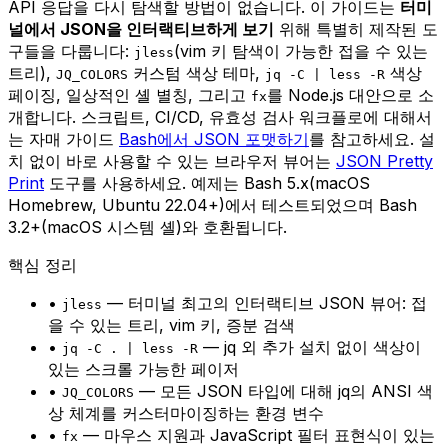
API 응답을 다시 탐색할 방법이 없습니다. 이 가이드는
터미
널에서 JSON을 인터랙티브하게 보기
위해 특별히 제작된 도
구들을 다룹니다:
(vim 키 탐색이 가능한 접을 수 있는
jless
트리),
커스텀 색상 테마,
색상
JQ_COLORS
jq -C | less -R
페이징, 일상적인 셸 별칭, 그리고
를 Node.js 대안으로 소
fx
개합니다. 스크립트, CI/CD, 유효성 검사 워크플로에 대해서
는 자매 가이드
Bash에서 JSON 포맷하기
를 참고하세요. 설
치 없이 바로 사용할 수 있는 브라우저 뷰어는
JSON Pretty
Print
도구를 사용하세요. 예제는 Bash 5.x(macOS
Homebrew, Ubuntu 22.04+)에서 테스트되었으며 Bash
3.2+(macOS 시스템 셸)와 호환됩니다.
핵심 정리
•
— 터미널 최고의 인터랙티브 JSON 뷰어: 접
jless
을 수 있는 트리, vim 키, 증분 검색
•
— jq 외 추가 설치 없이 색상이
jq -C . | less -R
있는 스크롤 가능한 페이저
•
— 모든 JSON 타입에 대해 jq의 ANSI 색
JQ_COLORS
상 체계를 커스터마이징하는 환경 변수
•
— 마우스 지원과 JavaScript 필터 표현식이 있는
fx