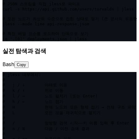
# JSON 스트림을 직접 jless로 파이프

curl -s https://api.github.com/users/torvalds | jless

# 모든 노드가 최상위 수준으로 접힌 상태로 열기 (큰 문서의 유용한 
jless --mode line api-response.json

# 특정 배열 요소를 로드하여 단독으로 보기

jq '.[0]' deployments.json | jless
실전 탐색과 검색
Bash
Copy
# jless 내부에서:

#

#   j / ↓        아래로 이동

#   k / ↑        위로 이동

#   l / →        노드 펼치기 (또는 Enter)

#   h / ←        노드 접기

#   H            현재 노드와 모든 형제 접기 → 전체 구조 파악

#   L            모든 것을 재귀적으로 펼치기

#

#   /            앞방향 검색 시작——키 이름 입력 후 Enter

#   n / N        다음 / 이전 검색 결과

#

#   g / gg       처음으로 이동
