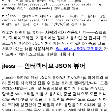
# jq . — 큰 응답은 출력이 화면 밖으로 스크롤됨

curl -s https://api.github.com/users/torvalds | jq .

# 300줄 이상이 스크롤됨——즉시 컨텍스트를 잃음
# jless — 인터랙티브 페이저가 열리고 아무것도 스크롤되지 않음

curl -s https://api.github.com/users/torvalds | jless

# 전체 문서 표시, 접기 가능, j/k/h/l로 검색 가능
참고:
인터랙티브 뷰어는
사람의 검사 전용
입니다——스크립
트, CI 파이프라인, 자동화에는 절대 사용하면 안 됩니다. 프
로그래밍 방식의 JSON 처리에는 명시적 필터와 종료 코드
처리가 있는
를 사용하세요.
Bash에서 JSON 포맷하기
가
jq
이드에서 해당 스크립트 패턴을 다룹니다.
jless — 인터랙티브 JSON 뷰어
는 터미널 전용 JSON 뷰어입니다. 일반 jq 파이프와 달
jless
리 문서를 지속적인 접을 수 있는 트리로 렌더링합니다. 모든
객체와 배열은
과
로 독립적으로 펼치거나 접을 수 있고,
l
h
탐색은 vim 스타일 키를 사용하며, 증분 검색으로 모든 키나
값을 즉시 찾을 수 있습니다. 입력을 증분적으로 스트리밍하
여 크기에 상관없이 큰 파일과 API 응답을 1초 이내에 열 수
있습니다——jq는 무언가를 표시하기 전에 전체 문서를 버퍼