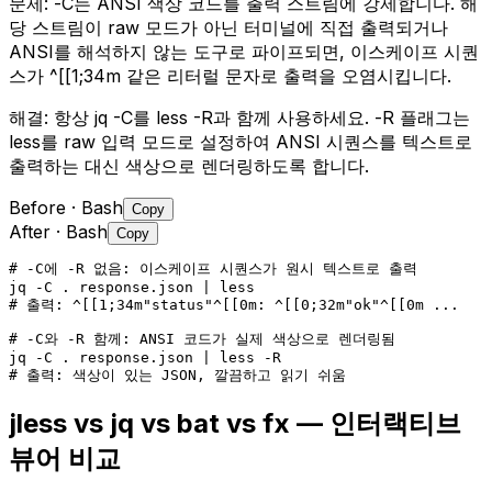
문제:
-C는 ANSI 색상 코드를 출력 스트림에 강제합니다. 해
당 스트림이 raw 모드가 아닌 터미널에 직접 출력되거나
ANSI를 해석하지 않는 도구로 파이프되면, 이스케이프 시퀀
스가 ^[[1;34m 같은 리터럴 문자로 출력을 오염시킵니다.
해결:
항상 jq -C를 less -R과 함께 사용하세요. -R 플래그는
less를 raw 입력 모드로 설정하여 ANSI 시퀀스를 텍스트로
출력하는 대신 색상으로 렌더링하도록 합니다.
Before
· Bash
Copy
After
· Bash
Copy
# -C에 -R 없음: 이스케이프 시퀀스가 원시 텍스트로 출력

jq -C . response.json | less

# 출력: ^[[1;34m"status"^[[0m: ^[[0;32m"ok"^[[0m ...
# -C와 -R 함께: ANSI 코드가 실제 색상으로 렌더링됨

jq -C . response.json | less -R

# 출력: 색상이 있는 JSON, 깔끔하고 읽기 쉬움
jless vs jq vs bat vs fx — 인터랙티브
뷰어 비교