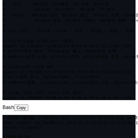
#   색상:    30=검정  31=빨강  32=초록  33=노랑

#            34=파랑  35=마젠타  36=청록  37=흰색

#   밝은색:  90=밝은 검정  91=밝은 빨강  92=밝은 초록  93=밝은
#            94=밝은 파랑  95=밝은 마젠타  96=밝은 청록  97
#

# 순서: null : false : true : 숫자 : 문자열 : 배열 : 객체

# 다크 터미널용 고대비 테마 (권장)

export JQ_COLORS="1;30:0;91:0;92:0;93:0;32:1;96:1;96"

# null=어두운 회색, false=밝은 빨강, true=밝은 초록,

# numbers=밝은 노랑, strings=초록, arrays=굵은 청록, objec
# Solarized 스타일 테마

export JQ_COLORS="2;37:0;35:0;35:0;36:0;33:1;34:1;34"

# null=흐린 흰색, false=마젠타, true=마젠타,

# numbers=청록, strings=노랑, arrays=굵은 파랑, objects=굵
# 미니멀 (굵은 키만, 나머지 모두 일반)

export JQ_COLORS="0;90:0;39:0;39:0;39:0;39:1;39:1;39"
Bash
Copy
# 선택한 테마를 ~/.bashrc 또는 ~/.zshrc에 추가하여 모든 jq 
echo 'export JQ_COLORS="1;30:0;91:0;92:0;93:0;32:1;96:1
source ~/.bashrc

# 테마 테스트
