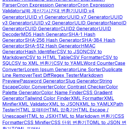
Parser
Cron Expression Generator
Cron Expression
Validator
날짜 계산기
시간대 변환기
UUID v4
Generator
UUID v1 Generator
UUID v7 Generator
UUID
v3 Generator
UUID v2 Generator
ULID Generator
NanoID
Generator
CUID Generator
CUID2 Generator
UUID
Decoder
MD5 Hash Generator
SHA-1 Hash
Generator
SHA-256 Hash Generator
SHA-384 Hash
Generator
SHA-512 Hash Generator
HMAC
Generator
Hash Identifier
CSV to JSON
CSV to
Markdown
CSV to HTML Table
CSV Formatter
CSV to
SQL
CSV to XML 변환기
CSV to YAML
Word Counter
Case
Converter
Lorem Ipsum Generator
Line Sorter
Duplicate
Line Remover
Text Diff
Regex Tester
Markdown
Preview
Password Generator
Slug Generator
String
Escape
Color Converter
Color Contrast Checker
Color
Palette Generator
Color Name Finder
CSS Gradient
Generator
Tailwind Color Finder
XML Formatter
XML
Minifier
XML Validator
XML to JSON
XML to YAML
XPath
Tester
HTML 포매터
HTML 압축기
HTML Escape /
Unescape
HTML to JSX
HTML to Markdown 변환기
CSS
Formatter
CSS Minifier
CSS 단위 변환기
TOML to JSON 변
환기
TOML 포매터