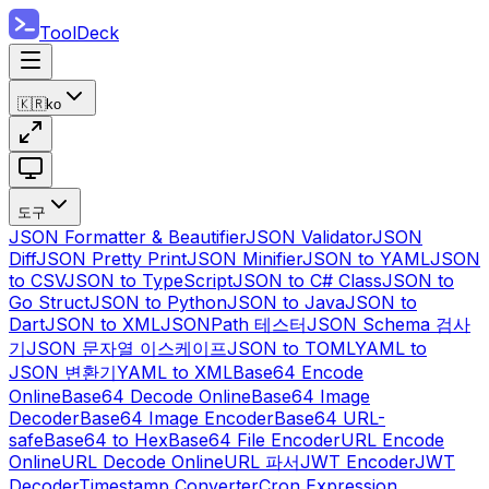
ToolDeck
🇰🇷
ko
도구
JSON Formatter & Beautifier
JSON Validator
JSON
Diff
JSON Pretty Print
JSON Minifier
JSON to YAML
JSON
to CSV
JSON to TypeScript
JSON to C# Class
JSON to
Go Struct
JSON to Python
JSON to Java
JSON to
Dart
JSON to XML
JSONPath 테스터
JSON Schema 검사
기
JSON 문자열 이스케이프
JSON to TOML
YAML to
JSON 변환기
YAML to XML
Base64 Encode
Online
Base64 Decode Online
Base64 Image
Decoder
Base64 Image Encoder
Base64 URL-
safe
Base64 to Hex
Base64 File Encoder
URL Encode
Online
URL Decode Online
URL 파서
JWT Encoder
JWT
Decoder
Timestamp Converter
Cron Expression