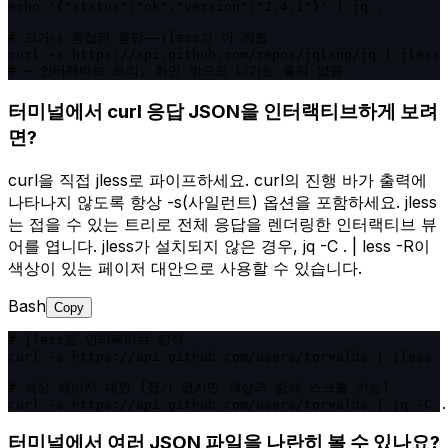
echo '{"status":"ok","version":"2.4.1"}' | jq .

# 크거나 중첩된 응답——jless가 더 적합

curl -s https://api.github.com/repos/jqlang/jq | jless

# → 인터랙티브 트리, 화면 밖으로 나가는 출력 없음
터미널에서 curl 응답 JSON을 인터랙티브하게 보려
면?
curl을 직접 jless로 파이프하세요. curl의 진행 바가 출력에
나타나지 않도록 항상 -s(사일런트) 옵션을 포함하세요. jless
는 접을 수 있는 트리로 전체 응답을 렌더링한 인터랙티브 뷰
어를 엽니다. jless가 설치되지 않은 경우, jq -C . | less -R이
색상이 있는 페이저 대안으로 사용할 수 있습니다.
Bash
Copy
# jless로 인터랙티브 탐색

curl -s https://api.github.com/users/torvalds | jless

# 색상 페이저 대안 (접기 없지만 색상과 함께 스크롤 가능)

curl -s https://api.github.com/users/torvalds | jq -C .
터미널에서 여러 JSON 파일을 나란히 볼 수 있나요?