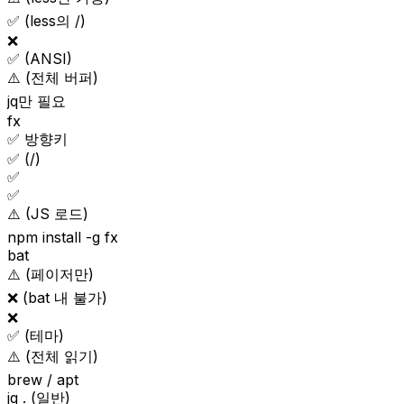
✅ (less의 /)
❌
✅ (ANSI)
⚠️ (전체 버퍼)
jq만 필요
fx
✅ 방향키
✅ (/)
✅
✅
⚠️ (JS 로드)
npm install -g fx
bat
⚠️ (페이저만)
❌ (bat 내 불가)
❌
✅ (테마)
⚠️ (전체 읽기)
brew / apt
jq . (일반)