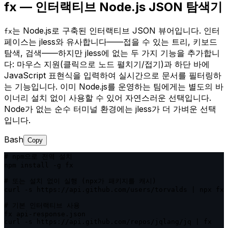
fx — 인터랙티브 Node.js JSON 탐색기
는 Node.js로 구축된 인터랙티브 JSON 뷰어입니다. 인터
fx
페이스는 jless와 유사합니다——접을 수 있는 트리, 키보드
탐색, 검색——하지만 jless에 없는 두 가지 기능을 추가합니
다: 마우스 지원(클릭으로 노드 펼치기/접기)과 하단 바에
JavaScript 표현식을 입력하여 실시간으로 문서를 필터링하
는 기능입니다. 이미 Node.js를 운영하는 팀에게는 별도의 바
이너리 설치 없이 사용할 수 있어 자연스러운 선택입니다.
Node가 없는 순수 터미널 환경에는 jless가 더 가벼운 선택
입니다.
Bash
Copy
# npm으로 전역 설치

npm install -g fx

# 또는 설치 없이 실행 (npx가 패키지를 캐시)

curl -s https://api.github.com/users/torvalds | npx fx

# 기본 인터랙티브 사용

fx api-response.json

curl -s https://api.github.com/repos/jqlang/jq | fx
