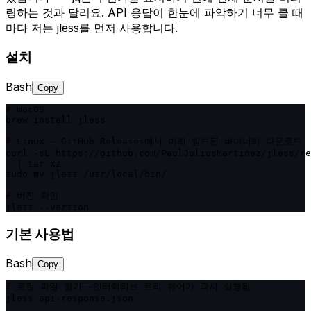
링하는 것과 달리요. API 응답이 한눈에 파악하기 너무 클 때
마다 저는 jless를 먼저 사용합니다.
설치
Bash
Copy
# macOS

brew install jless

# Linux — GitHub Releases에서 미리 빌드된 바이너리 다운로드

curl -sL https://github.com/PaulJuliusMartinez/jless/re
  | tar xz

sudo mv jless /usr/local/bin/

# 버전 확인

jless --version
기본 사용법
Bash
Copy
# 로컬 파일 열기——인터랙티브 트리 뷰어가 즉시 실행됨

jless api-response.json
