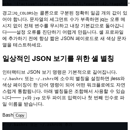
echo '{"active":true,"errors":null,"count":42,"tags":["
경고:
는 콜론으로 구분된 정확히 일곱 개의 값이 있
JQ_COLORS
어야 합니다. 문자열의 세그먼트 수가 부족하면 jq는 오류 메
시지 없이 전체 변수를 무시하고 내장 기본값으로 돌아갑니
다——설정 오류를 진단하기 어렵게 만듭니다. 셸 프로파일
에 추가하기 전에 항상 짧은 JSON 페이로드로 새 색상 문자
열을 테스트하세요.
일상적인 JSON 보기를 위한 셸 별칭
인터랙티브 JSON 보기 명령은 기본적으로 길어집니다.
또는
에 소수의 별칭을 설정하면 jless와
~/.bashrc
~/.zshrc
색상 페이징이 한 단어 명령이 되어 어떤 워크플로에도 자연
스럽게 통합됩니다. 아래 별칭들은 조합해서 사용할 수 있습
니다——
와
모두 파이프 입력이나 첫 번째 인수로 파
jv
jvp
일 이름을 받습니다.
Bash
Copy
# ~/.bashrc 또는 ~/.zshrc에 추가
