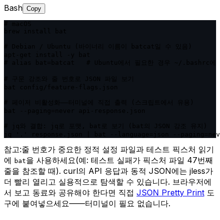
Bash
Copy
# macOS

brew install bat

# Debian / Ubuntu (바이너리 이름이 batcat일 수 있음)

apt-get install -y bat

# alias bat=batcat   # Ubuntu에서 필요한 경우 ~/.bashrc에 
# 구문 강조와 줄 번호로 JSON 파일 보기

bat config/feature-flags.json

# 페이저 비활성화——터미널에 직접 출력 (스크립트에서 유용)

bat --paging=never api-response.json

# jq와 결합: jq로 포맷, bat로 보기 (bat의 JSON 강조 유지)

jq '.' response.json | bat --language=json --paging=nev
참고:
줄 번호가 중요한 정적 설정 파일과 테스트 픽스처 읽기
에
을 사용하세요(예: 테스트 실패가 픽스처 파일 47번째
bat
줄을 참조할 때). curl의 API 응답과 동적 JSON에는 jless가
더 빨리 열리고 실용적으로 탐색할 수 있습니다. 브라우저에
서 보고 동료와 공유해야 한다면 직접
JSON Pretty Print
도
구에 붙여넣으세요——터미널이 필요 없습니다.