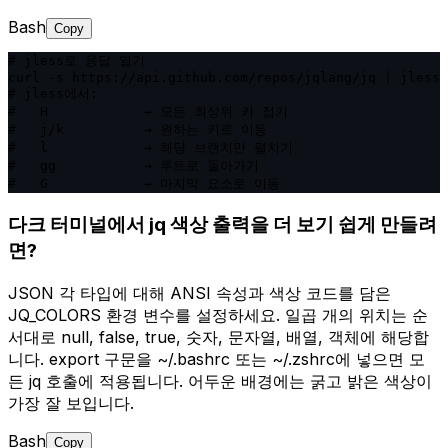
Bash
Copy
# jless로 응답 열기

curl -s https://api.github.com/repos/jqlang/jq | jless

# jless에서:

#   H            → 모든 최상위 키 접기

#   j/k          → 원하는 키로 이동

#   l            → 해당 브랜치만 펼치기

#   gg           → 루트로 돌아가기

#   G            → 마지막 요소로 이동
다크 터미널에서 jq 색상 출력을 더 보기 쉽게 만들려
면?
JSON 각 타입에 대해 ANSI 속성과 색상 코드를 담은
JQ_COLORS 환경 변수를 설정하세요. 일곱 개의 위치는 순
서대로 null, false, true, 숫자, 문자열, 배열, 객체에 해당합
니다. export 구문을 ~/.bashrc 또는 ~/.zshrc에 넣으면 모
든 jq 호출에 적용됩니다. 어두운 배경에는 굵고 밝은 색상이
가장 잘 보입니다.
Bash
Copy