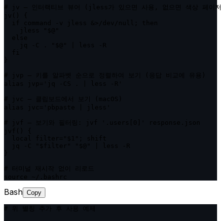
# jv — 인터랙티브 뷰어 (jless가 있으면 사용, 없으면 색상 페이저
jv() {

  if command -v jless &>/dev/null; then

    jless "$@"

  else

    jq -C . "$@" | less -R

  fi

}

# jvp — 키를 알파벳 순으로 정렬하여 보기 (응답 비교에 유용)

alias jvp='jq -CS . | less -R'

# jvc — 클립보드에서 보기 (macOS)

alias jvc='pbpaste | jless'

# jvf — 보기와 필터링: jvf '.users[0]' response.json

jvf() {

  local filter="$1"; shift

  jq -C "$filter" "$@" | less -R

}

# 터미널 재시작 없이 리로드

source ~/.bashrc
Bash
Copy
# 위 별칭 추가 후 사용 예제
