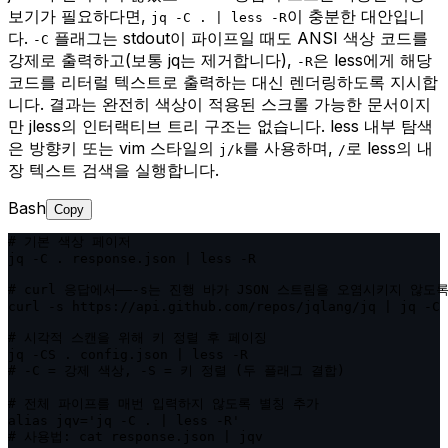
보기가 필요하다면,
이 충분한 대안입니
jq -C . | less -R
다.
플래그는 stdout이 파이프일 때도 ANSI 색상 코드를
-C
강제로 출력하고(보통 jq는 제거합니다),
은 less에게 해당
-R
코드를 리터럴 텍스트로 출력하는 대신 렌더링하도록 지시합
니다. 결과는 완전히 색상이 적용된 스크롤 가능한 문서이지
만 jless의 인터랙티브 트리 구조는 없습니다. less 내부 탐색
은 방향키 또는 vim 스타일의
를 사용하며,
로 less의 내
j/k
/
장 텍스트 검색을 실행합니다.
Bash
Copy
# 기본 색상 페이저

jq -C . response.json | less -R

# curl 응답에서——-s는 진행 바가 JSON 스트림을 오염시키지 않도록
curl -s https://api.github.com/repos/jqlang/jq | jq -C 
# 시각적 스캔을 위해 키 정렬 후 페이징

jq -CS . config.json | less -R

# -C = 강제 색상, -S = 키 정렬 (두 플래그 결합)

# 전체 파이프를 매번 입력하지 않도록 별칭 추가

alias jqv='jq -C . | less -R'

# 사용법: cat response.json | jqv
