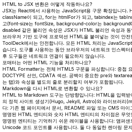
HTML to JSX 변환은 어떻게 작동하나요?
JSX는 React에서 사용하는 JavaScript용 구문 확장입니다.
className이 되고, for는 htmlFor가 되고, tabindex
고(font-size는 fontSize, background-color는 
disabled 같은 불리언 속성은 JSX가 HTML 불리언 속성
브라우저 기반 도구에 프로덕션 HTML을 붙여넣는 것이 안전
ToolDeck에서는 안전합니다. 모든 HTML 처리는 Java
습니다. 도구를 사용하는 동안 브라우저의 네트워크 인스펙터를
후 도구들은 네트워크 연결이 필요하지 않습니다.
포매터는 어떤 HTML 기능을 처리하나요?
HTML Formatter는 전체 HTML5 구문을 파싱합니다: 중
DOCTYPE 선언, CDATA 섹션. 공백이 중요한 pre와 t
는 탭)와 속성을 별도의 줄로 분리할지 여부가 포함됩니다.
Markdown을 다시 HTML로 변환할 수 있나요?
HTML to Markdown 도구는 단방향입니다: HTML을 입력
의 정적 사이트 생성기(Hugo, Jekyll, Astro)와 라이브러리(
다: 기존 웹 페이지에서 문서, README 파일 또는 CMS 마
명명된 HTML 엔티티와 숫자 HTML 엔티티의 차이점은 무
명명된 엔티티는 기억하기 쉬운 레이블을 사용합니다: 앰퍼샌드는 &am
Unicode 코드 포인트를 사용합니다. 둘 다 동일한 렌더링 