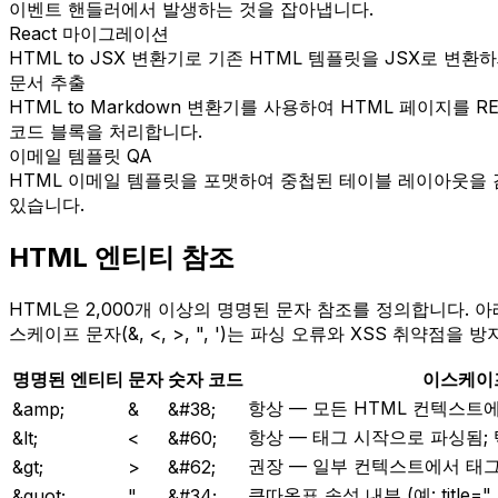
이벤트 핸들러에서 발생하는 것을 잡아냅니다.
React 마이그레이션
HTML to JSX 변환기로 기존 HTML 템플릿을 JSX로 변환하세
문서 추출
HTML to Markdown 변환기를 사용하여 HTML 페이지를 R
코드 블록을 처리합니다.
이메일 템플릿 QA
HTML 이메일 템플릿을 포맷하여 중첩된 테이블 레이아웃을 
있습니다.
HTML 엔티티 참조
HTML은 2,000개 이상의 명명된 문자 참조를 정의합니다.
스케이프 문자(&, <, >, ", ')는 파싱 오류와 XSS 취약
명명된 엔티티
문자
숫자 코드
이스케이
항상 — 모든 HTML 컨텍스트
&amp;
&
&#38;
항상 — 태그 시작으로 파싱됨;
&lt;
<
&#60;
권장 — 일부 컨텍스트에서 태
&gt;
>
&#62;
큰따옴표 속성 내부 (예: title="...
&quot;
"
&#34;