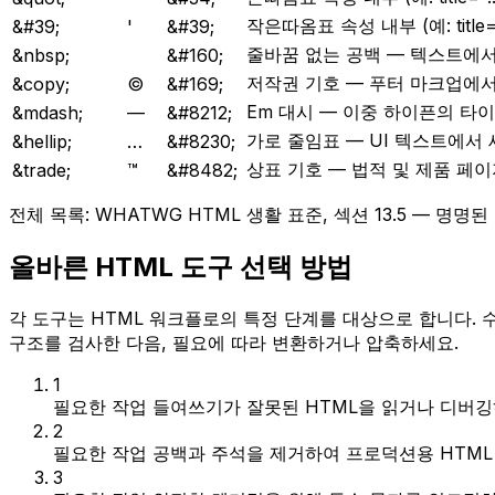
작은따옴표 속성 내부 (예: title='.
&#39;
'
&#39;
줄바꿈 없는 공백 — 텍스트에서
&nbsp;
&#160;
저작권 기호 — 푸터 마크업에
&copy;
©
&#169;
Em 대시 — 이중 하이픈의 타
&mdash;
—
&#8212;
가로 줄임표 — UI 텍스트에서 
&hellip;
…
&#8230;
상표 기호 — 법적 및 제품 페
&trade;
™
&#8482;
전체 목록: WHATWG HTML 생활 표준, 섹션 13.5 — 명명된
올바른 HTML 도구 선택 방법
각 도구는 HTML 워크플로의 특정 단계를 대상으로 합니다.
구조를 검사한 다음, 필요에 따라 변환하거나 압축하세요.
1
필요한 작업
들여쓰기가 잘못된 HTML을 읽거나 디버깅
2
필요한 작업
공백과 주석을 제거하여 프로덕션용 HTML
3