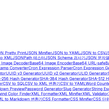
N Pretty Print
JSON Minifier
JSON to YAML
JSON to CSV
J
to XML
JSONPath 테스터
JSON Schema 검사기
JSON 문자
 Image Decoder
Base64 Image Encoder
Base64 URL-safe
B
tamp Converter
Cron Expression Parser
Cron Expression G
tor
UUID v3 Generator
UUID v2 Generator
ULID Generator
-256 Hash Generator
SHA-384 Hash Generator
SHA-512 H
er
CSV to SQL
CSV to XML 변환기
CSV to YAML
Word Count
own Preview
Password Generator
Slug Generator
String E
wind Color Finder
XML Formatter
XML Minifier
XML Validator
L to Markdown 변환기
CSS Formatter
CSS Minifier
CSS 단