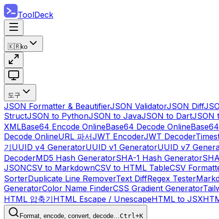
ToolDeck
🇰🇷
ko
도구
JSON Formatter & Beautifier
JSON Validator
JSON Diff
JSO
Struct
JSON to Python
JSON to Java
JSON to Dart
JSON 
XML
Base64 Encode Online
Base64 Decode Online
Base64
Decode Online
URL 파서
JWT Encoder
JWT Decoder
Times
기
UUID v4 Generator
UUID v1 Generator
UUID v7 Genera
Decoder
MD5 Hash Generator
SHA-1 Hash Generator
SHA
JSON
CSV to Markdown
CSV to HTML Table
CSV Formatt
Sorter
Duplicate Line Remover
Text Diff
Regex Tester
Markd
Generator
Color Name Finder
CSS Gradient Generator
Tail
HTML 압축기
HTML Escape / Unescape
HTML to JSX
HTM
Format, encode, convert, decode…
Ctrl+K