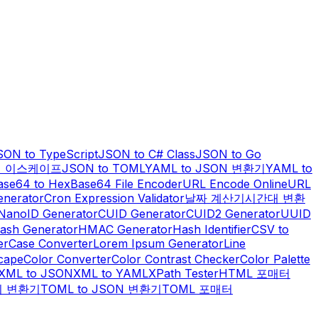
SON to TypeScript
JSON to C# Class
JSON to Go
열 이스케이프
JSON to TOML
YAML to JSON 변환기
YAML to
ase64 to Hex
Base64 File Encoder
URL Encode Online
URL
enerator
Cron Expression Validator
날짜 계산기
시간대 변환
NanoID Generator
CUID Generator
CUID2 Generator
UUID
ash Generator
HMAC Generator
Hash Identifier
CSV to
er
Case Converter
Lorem Ipsum Generator
Line
scape
Color Converter
Color Contrast Checker
Color Palette
XML to JSON
XML to YAML
XPath Tester
HTML 포매터
위 변환기
TOML to JSON 변환기
TOML 포매터