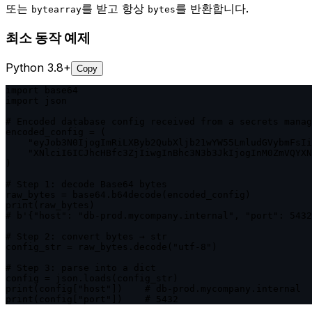
또는
를 받고 항상
를 반환합니다.
bytearray
bytes
최소 동작 예제
Python 3.8+
Copy
import base64

import json

# Encoded database config received from a secrets manag
encoded_config = (

    "eyJob3N0IjogImRiLXByb2QubXljb21wYW55LmludGVybmFsIi
    "XNlciI6ICJhcHBfc3ZjIiwgInBhc3N3b3JkIjogInM0ZmVQYXN
)

# Step 1: decode Base64 bytes

raw_bytes = base64.b64decode(encoded_config)

print(raw_bytes)

# b'{"host": "db-prod.mycompany.internal", "port": 5432
# Step 2: convert bytes → str

config_str = raw_bytes.decode("utf-8")

# Step 3: parse into a dict

config = json.loads(config_str)

print(config["host"])    # db-prod.mycompany.internal

print(config["port"])    # 5432