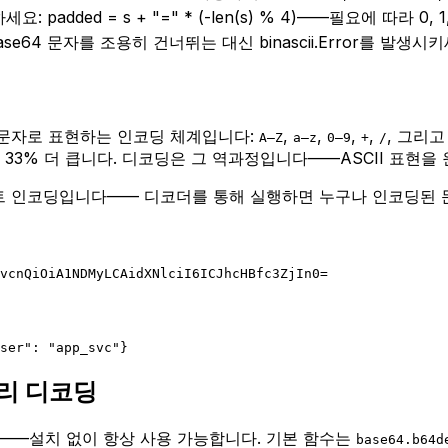
요: padded = s + "=" * (-len(s) % 4)——필요에 따라 
ase64 문자를 조용히 건너뛰는 대신 binascii.Error를 발생시키
II 문자로 표현하는 인코딩 체계입니다:
,
,
,
,
, 그리
A–Z
a–z
0–9
+
/
33% 더 큽니다. 디코딩은 그 역과정입니다——ASCII 표현을
스트 인코딩입니다—— 디코더를 통해 실행하면 누구나 인코딩된 
vcnQiOiA1NDMyLCAidXNlciI6ICJhcHBfc3ZjIn0=
ser": "app_svc"
}
러리 디코딩
—설치 없이 항상 사용 가능합니다. 기본 함수는
base64.b64d