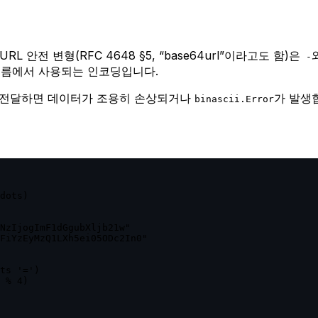
RL 안전 변형(RFC 4648 §5, “base64url”이라고도 함)은
-
증 흐름에서 사용되는 인코딩입니다.
 전달하면 데이터가 조용히 손상되거나
가 발생
binascii.Error
dots)

NzIjogImF1dGgubXljb21w"

FiYzEyMzQ1LXh5ei05ODc2In0"

ts '=')

 % 4)
