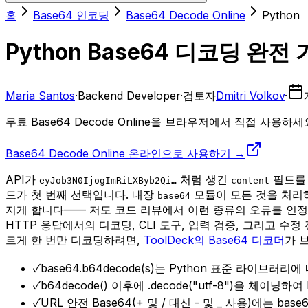
홈
Base64 인코딩
Base64 Decode Online
Python
Python Base64 디코딩 완전 
Maria Santos
·
Backend Developer
·
검토자
Dmitri Volkov
·
무료 Base64 Decode Online을 브라우저에서 직접 사용하
Base64 Decode Online 온라인으로 사용하기 →
API가
처럼 생긴
필드를 
eyJob3N0IjogImRiLXByb2Qi…
content
드가 첫 번째 선택입니다. 내장
모듈이 모든 것을 처리하지
base64
지게 합니다—— 저도 코드 리뷰에서 이런 종류의 오류를 인정
HTTP 응답에서의 디코딩, CLI 도구, 입력 검증, 그리고 수
르게 한 번만 디코딩하려면,
ToolDeck의 Base64 디코더
가 
✓
base64.b64decode(s)는 Python 표준 라이브러
✓
b64decode() 이후에 .decode("utf-8")을 
✓
URL 안전 Base64(+ 및 / 대신 - 및 _ 사용)에는 bas