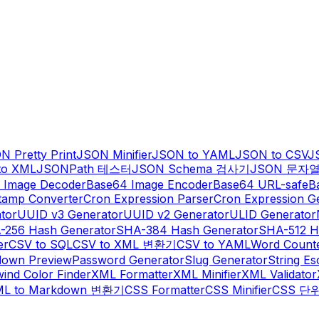
N Pretty Print
JSON Minifier
JSON to YAML
JSON to CSV
J
to XML
JSONPath 테스터
JSON Schema 검사기
JSON 문자
 Image Decoder
Base64 Image Encoder
Base64 URL-safe
B
tamp Converter
Cron Expression Parser
Cron Expression G
tor
UUID v3 Generator
UUID v2 Generator
ULID Generator
-256 Hash Generator
SHA-384 Hash Generator
SHA-512 H
er
CSV to SQL
CSV to XML 변환기
CSV to YAML
Word Count
own Preview
Password Generator
Slug Generator
String E
wind Color Finder
XML Formatter
XML Minifier
XML Validator
L to Markdown 변환기
CSS Formatter
CSS Minifier
CSS 단