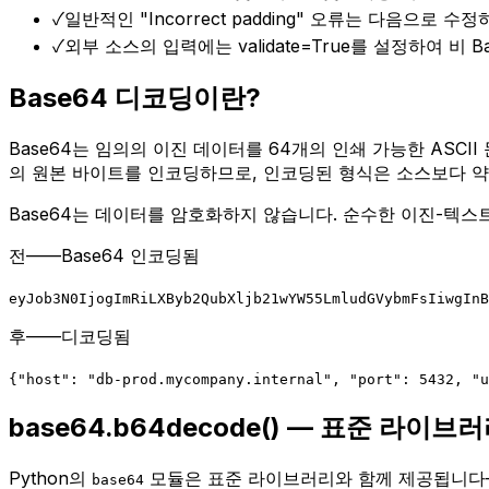
✓
일반적인 "Incorrect padding" 오류는 다음으로 수정하세
✓
외부 소스의 입력에는 validate=True를 설정하여 비 B
Base64 디코딩이란?
Base64는 임의의 이진 데이터를 64개의 인쇄 가능한 ASC
의 원본 바이트를 인코딩하므로, 인코딩된 형식은 소스보다 약 
Base64는 데이터를 암호화하지 않습니다. 순수한 이진-텍
전——Base64 인코딩됨
eyJob3N0IjogImRiLXByb2QubXljb21wYW55LmludGVybmFsIiwgInB
후——디코딩됨
{
"host": "db-prod.mycompany.internal", "port": 5432, "u
base64.b64decode() — 표준 라이브
Python의
모듈은 표준 라이브러리와 함께 제공됩니다—
base64