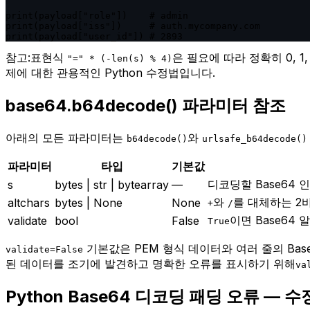
print(payload["role"])    # admin

print(payload["iss"])     # auth.mycompany.com

print(payload["user_id"]) # 2893
참고:
표현식
은 필요에 따라 정확히 0, 
"=" * (-len(s) % 4)
제에 대한 관용적인 Python 수정법입니다.
base64.b64decode() 파라미터 참조
아래의 모든 파라미터는
와
b64decode()
urlsafe_b64decode()
파라미터
타입
기본값
디코딩할 Base64 인
s
bytes | str | bytearray
—
와
를 대체하는 2바
altchars
bytes | None
None
+
/
이면 Base64
validate
bool
False
True
기본값은 PEM 형식 데이터와 여러 줄의 Bas
validate=False
된 데이터를 조기에 발견하고 명확한 오류를 표시하기 위해
va
Python Base64 디코딩 패딩 오류 — 수