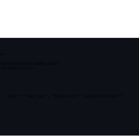
er

wgInBvcnQiOiA1NDMyLCAid"

zITIwMjYifQ=="

, "user": "app_svc", "password": "s4fePass!2026"}'
