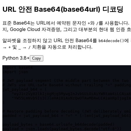
URL 안전 Base64(base64url) 디코딩
표준 Base64는 URL에서 예약된 문자인
와
를 사용합니다. U
+
/
지, Google Cloud 자격증명, 그리고 대부분의 현대 웹 인
알파벳을 조정하지 않고 URL 안전 Base64를
에
b64decode()
→
및
→
치환을 자동으로 처리합니다.
+
_
/
Python 3.8+
Copy
import base64

import json

# JWT payload segment (the middle part between the two 
# JWTs use URL-safe Base64 without trailing "=" padding

jwt_payload_b64 = (

    "eyJ1c2VyX2lkIjogMjg5MywgInJvbGUiOiAiYWRtaW4iLCAiaX
    "YW55LmNvbSIsICJleHAiOiAxNzQwOTAwMDAwLCAianRpIjogIm
)

# Restore padding before decoding (JWT deliberately omi
padded = jwt_payload_b64 + "=" * (-len(jwt_payload_b64)
payload_bytes = base64.urlsafe_b64decode(padded)

payload = json.loads(payload_bytes.decode("utf-8"))
