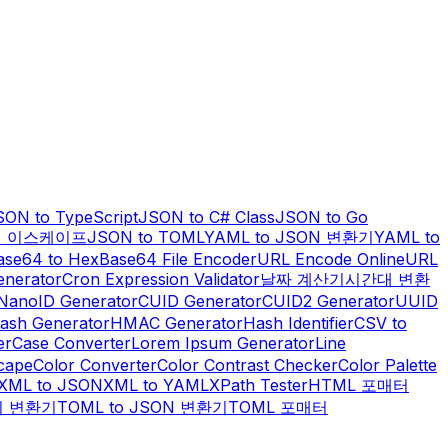
SON to TypeScript
JSON to C# Class
JSON to Go
열 이스케이프
JSON to TOML
YAML to JSON 변환기
YAML to
ase64 to Hex
Base64 File Encoder
URL Encode Online
URL
enerator
Cron Expression Validator
날짜 계산기
시간대 변환
NanoID Generator
CUID Generator
CUID2 Generator
UUID
ash Generator
HMAC Generator
Hash Identifier
CSV to
er
Case Converter
Lorem Ipsum Generator
Line
scape
Color Converter
Color Contrast Checker
Color Palette
XML to JSON
XML to YAML
XPath Tester
HTML 포매터
위 변환기
TOML to JSON 변환기
TOML 포매터