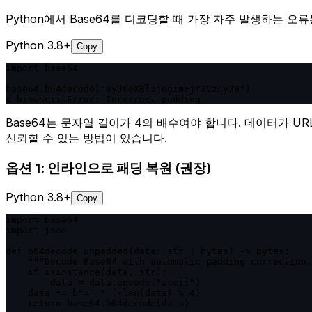
Python에서 Base64를 디코딩할 때 가장 자주 발생하는 오
Python 3.8+
Copy
import base64

base64.b64decode("eyJ0eXBlIjogImFjY2VzcyJ9")

# binascii.Error: Incorrect padding
Base64는 문자열 길이가 4의 배수여야 합니다. 데이터가 UR
신뢰할 수 있는 방법이 있습니다.
옵션 1: 인라인으로 패딩 복원 (권장)
Python 3.8+
Copy
import base64

import json

def b64decode_unpadded(data: str | bytes) -> bytes:

    """Decode Base64 with automatic padding correction.
    if isinstance(data, str):

        data = data.encode("ascii")

    data += b"=" * (-len(data) % 4)

    return base64.b64decode(data)
