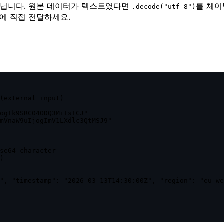
닙니다. 원본 데이터가 텍스트였다면
를 체이
.decode("utf-8")
에 직접 전달하세요.
(external input)

ogIk9SRC04ODQ3MiIsICJ"

mVnaW9uIjogImV1LXdlc3QtMSJ9"

se64 character

)

", "timestamp": "2026-03-13T14:30:00Z", "region": "eu-we