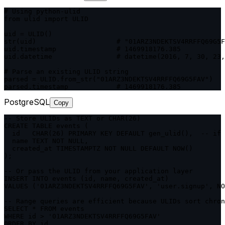
# Using python-ulid

from ulid import ULID

uid = ULID()

str(uid)                    # "01ARZ3NDEKTSV4RRFFQ69G5F
uid.timestamp               # 1469918176.385

uid.datetime                # datetime(2016, 7, 30, 23,
# Parse an existing ULID string

parsed = ULID.from_str("01ARZ3NDEKTSV4RRFFQ69G5FAV")

parsed.timestamp            # 1469918176.385
PostgreSQL
Copy
-- Store ULIDs as TEXT or CHAR(26)

CREATE TABLE events (

  id   CHAR(26) PRIMARY KEY DEFAULT gen_ulid(),  -- if 
  name TEXT NOT NULL,

  created_at TIMESTAMPTZ NOT NULL DEFAULT NOW()

);

-- Or pass the ULID from your application layer

INSERT INTO events (id, name, created_at)

VALUES ('01ARZ3NDEKTSV4RRFFQ69G5FAV', 'user.signup', NO
-- Range queries are efficient because ULIDs sort chron
SELECT * FROM events

WHERE id > '01ARZ3NDEKTSV4RRFFQ69G5FAV'

ORDER BY id
