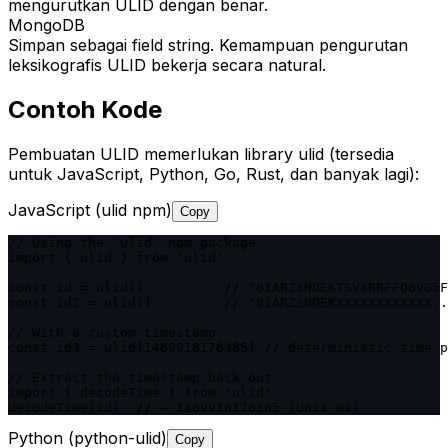
mengurutkan ULID dengan benar.
MongoDB
Simpan sebagai field string. Kemampuan pengurutan
leksikografis ULID bekerja secara natural.
Contoh Kode
Pembuatan ULID memerlukan library ulid (tersedia
untuk JavaScript, Python, Go, Rust, dan banyak lagi):
JavaScript (ulid npm)
Copy
// Using the 'ulid' npm package

import { ulid } from 'ulid'

const id = ulid()          // "01ARZ3NDEKTSV4RRFFQ69G5F
const id2 = ulid()         // "01ARZ3NDEKXXXXXXXXXXXX..
// With a custom timestamp

const id3 = ulid(1469918176385) // deterministic time p
// Extract the timestamp back out

import { decodeTime } from 'ulid'

decodeTime(id)  // → 1469918176385 (Unix ms)
Python (python-ulid)
Copy