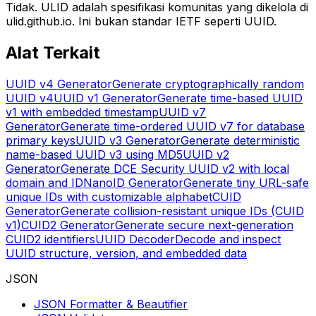
Tidak. ULID adalah spesifikasi komunitas yang dikelola di
ulid.github.io. Ini bukan standar IETF seperti UUID.
Alat Terkait
UUID v4 Generator
Generate cryptographically random
UUID v4
UUID v1 Generator
Generate time-based UUID
v1 with embedded timestamp
UUID v7
Generator
Generate time-ordered UUID v7 for database
primary keys
UUID v3 Generator
Generate deterministic
name-based UUID v3 using MD5
UUID v2
Generator
Generate DCE Security UUID v2 with local
domain and ID
NanoID Generator
Generate tiny URL-safe
unique IDs with customizable alphabet
CUID
Generator
Generate collision-resistant unique IDs (CUID
v1)
CUID2 Generator
Generate secure next-generation
CUID2 identifiers
UUID Decoder
Decode and inspect
UUID structure, version, and embedded data
JSON
JSON Formatter & Beautifier