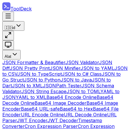
ToolDeck
🇮🇩
id
Alat
JSON Formatter & Beautifier
JSON Validator
JSON
Diff
JSON Pretty Print
JSON Minifier
JSON to YAML
JSON
to CSV
JSON to TypeScript
JSON to C# Class
JSON to
Go Struct
JSON to Python
JSON to Java
JSON to
Dart
JSON to XML
JSONPath Tester
JSON Schema
Validator
JSON String Escape
JSON to TOML
YAML to
JSON
YAML to XML
Base64 Encode Online
Base64
Decode Online
Base64 Image Decoder
Base64 Image
Encoder
Base64 URL-safe
Base64 to Hex
Base64 File
Encoder
URL Encode Online
URL Decode Online
URL
Parser
JWT Encoder
JWT Decoder
Timestamp
Converter
Cron Expression Parser
Cron Expression