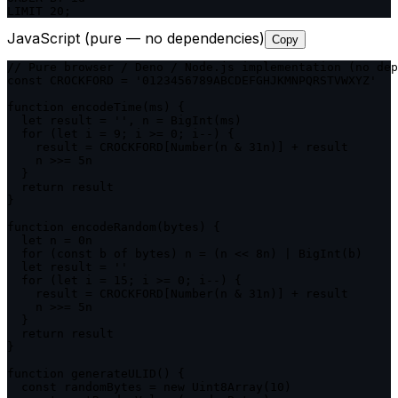
LIMIT 20;
JavaScript (pure — no dependencies)
Copy
// Pure browser / Deno / Node.js implementation (no dep
const CROCKFORD = '0123456789ABCDEFGHJKMNPQRSTVWXYZ'

function encodeTime(ms) {

  let result = '', n = BigInt(ms)

  for (let i = 9; i >= 0; i--) {

    result = CROCKFORD[Number(n & 31n)] + result

    n >>= 5n

  }

  return result

}

function encodeRandom(bytes) {

  let n = 0n

  for (const b of bytes) n = (n << 8n) | BigInt(b)

  let result = ''

  for (let i = 15; i >= 0; i--) {

    result = CROCKFORD[Number(n & 31n)] + result

    n >>= 5n

  }

  return result

}

function generateULID() {

  const randomBytes = new Uint8Array(10)
