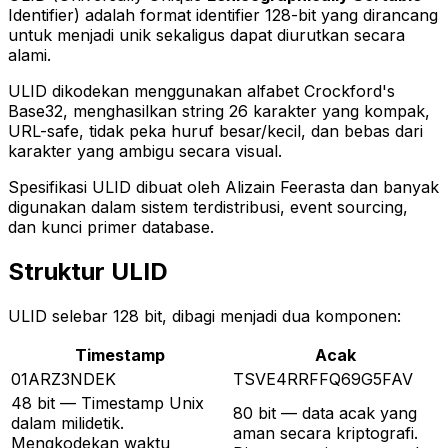
Identifier) adalah format identifier 128-bit yang dirancang
untuk menjadi unik sekaligus dapat diurutkan secara
alami.
ULID dikodekan menggunakan alfabet Crockford's
Base32, menghasilkan string 26 karakter yang kompak,
URL-safe, tidak peka huruf besar/kecil, dan bebas dari
karakter yang ambigu secara visual.
Spesifikasi ULID dibuat oleh Alizain Feerasta dan banyak
digunakan dalam sistem terdistribusi, event sourcing,
dan kunci primer database.
Struktur ULID
ULID selebar 128 bit, dibagi menjadi dua komponen:
Timestamp
Acak
01ARZ3NDEK
TSVE4RRFFQ69G5FAV
48 bit — Timestamp Unix
80 bit — data acak yang
dalam milidetik.
aman secara kriptografi.
Mengkodekan waktu