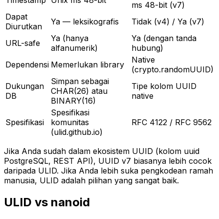
Timestamp
Unix ms 48-bit
ms 48-bit (v7)
Dapat
Ya — leksikografis
Tidak (v4) / Ya (v7)
Diurutkan
Ya (hanya
Ya (dengan tanda
URL-safe
alfanumerik)
hubung)
Native
Dependensi
Memerlukan library
(crypto.randomUUID)
Simpan sebagai
Dukungan
Tipe kolom UUID
CHAR(26) atau
DB
native
BINARY(16)
Spesifikasi
Spesifikasi
komunitas
RFC 4122 / RFC 9562
(ulid.github.io)
Jika Anda sudah dalam ekosistem UUID (kolom uuid
PostgreSQL, REST API), UUID v7 biasanya lebih cocok
daripada ULID. Jika Anda lebih suka pengkodean ramah
manusia, ULID adalah pilihan yang sangat baik.
ULID vs nanoid