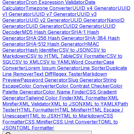
Generator
Cron Expression Validator
Date
Calculator
Timezone Converter
UUID v4 Generator
UUID
v1 Generator
UUID v7 Generator
UUID v3
Generator
UUID v2 Generator
ULID Generator
NanoID
Generator
CUID Generator
CUID2 Generator
UUID
Decoder
MD5 Hash Generator
SHA-1 Hash
Generator
SHA-256 Hash Generator
SHA-384 Hash
Generator
SHA-512 Hash Generator
HMAC
Generator
Hash Identifier
CSV to JSON
CSV to
Markdown
CSV to HTML Table
CSV Formatter
CSV to
SQL
CSV to XML
CSV to YAML
Word Counter
Case
Converter
Lorem Ipsum Generator
Line Sorter
Duplicate
Line Remover
Text Diff
Regex Tester
Markdown
Preview
Password Generator
Slug Generator
String
Escape
Color Converter
Color Contrast Checker
Color
Palette Generator
Color Name Finder
CSS Gradient
Generator
Tailwind Color Finder
XML Formatter
XML
Minifier
XML Validator
XML to JSON
XML to YAML
XPath
Tester
HTML Formatter
HTML Minifier
HTML Escape /
Unescape
HTML to JSX
HTML to Markdown
CSS
Formatter
CSS Minifier
CSS Unit Converter
TOML to
JSON
TOML Formatter