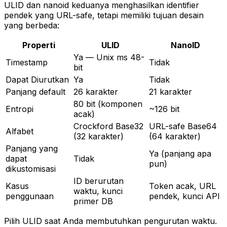
ULID dan nanoid keduanya menghasilkan identifier
pendek yang URL-safe, tetapi memiliki tujuan desain
yang berbeda:
Properti
ULID
NanoID
Ya — Unix ms 48-
Timestamp
Tidak
bit
Dapat Diurutkan
Ya
Tidak
Panjang default
26 karakter
21 karakter
80 bit (komponen
Entropi
~126 bit
acak)
Crockford Base32
URL-safe Base64
Alfabet
(32 karakter)
(64 karakter)
Panjang yang
Ya (panjang apa
dapat
Tidak
pun)
dikustomisasi
ID berurutan
Kasus
Token acak, URL
waktu, kunci
penggunaan
pendek, kunci API
primer DB
Pilih ULID saat Anda membutuhkan pengurutan waktu.