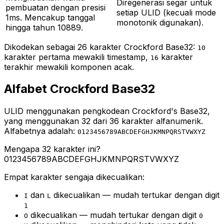
Diregenerasi segar untuk
pembuatan dengan presisi
setiap ULID (kecuali mode
1ms. Mencakup tanggal
monotonik digunakan).
hingga tahun 10889.
Dikodekan sebagai 26 karakter Crockford Base32:
10
karakter pertama mewakili timestamp,
karakter
16
terakhir mewakili komponen acak.
Alfabet Crockford Base32
ULID menggunakan pengkodean Crockford's Base32,
yang menggunakan 32 dari 36 karakter alfanumerik.
Alfabetnya adalah:
0123456789ABCDEFGHJKMNPQRSTVWXYZ
Mengapa 32 karakter ini?
0123456789ABCDEFGHJKMNPQRSTVWXYZ
Empat karakter sengaja dikecualikan:
dan
dikecualikan — mudah tertukar dengan digit
I
L
1
dikecualikan — mudah tertukar dengan digit
O
0