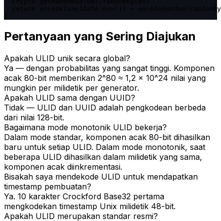
  crypto.getRandomValues(randomBytes)

  return encodeTime(Date.now()) + encodeRandom(randomBy
}
Pertanyaan yang Sering Diajukan
Apakah ULID unik secara global?
Ya — dengan probabilitas yang sangat tinggi. Komponen
acak 80-bit memberikan 2^80 ≈ 1,2 × 10^24 nilai yang
mungkin per milidetik per generator.
Apakah ULID sama dengan UUID?
Tidak — ULID dan UUID adalah pengkodean berbeda
dari nilai 128-bit.
Bagaimana mode monotonik ULID bekerja?
Dalam mode standar, komponen acak 80-bit dihasilkan
baru untuk setiap ULID. Dalam mode monotonik, saat
beberapa ULID dihasilkan dalam milidetik yang sama,
komponen acak diinkrementasi.
Bisakah saya mendekode ULID untuk mendapatkan
timestamp pembuatan?
Ya. 10 karakter Crockford Base32 pertama
mengkodekan timestamp Unix milidetik 48-bit.
Apakah ULID merupakan standar resmi?