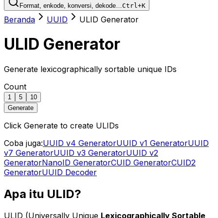
Format, enkode, konversi, dekode…
Ctrl+K
Beranda
UUID
ULID Generator
ULID Generator
Generate lexicographically sortable unique IDs
Count
1
5
10
Generate
Click Generate to create ULIDs
Coba juga:
UUID v4 Generator
UUID v1 Generator
UUID
v7 Generator
UUID v3 Generator
UUID v2
Generator
NanoID Generator
CUID Generator
CUID2
Generator
UUID Decoder
Apa itu ULID?
ULID (Universally Unique
Lexicographically Sortable