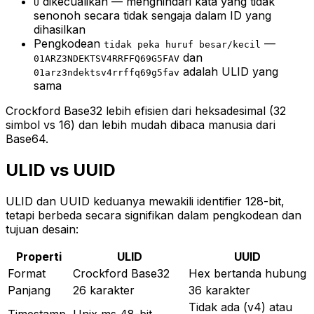
dikecualikan — menghindari kata yang tidak
U
senonoh secara tidak sengaja dalam ID yang
dihasilkan
Pengkodean
—
tidak peka huruf besar/kecil
dan
01ARZ3NDEKTSV4RRFFQ69G5FAV
adalah ULID yang
01arz3ndektsv4rrffq69g5fav
sama
Crockford Base32 lebih efisien dari heksadesimal (32
simbol vs 16) dan lebih mudah dibaca manusia dari
Base64.
ULID vs UUID
ULID dan UUID keduanya mewakili identifier 128-bit,
tetapi berbeda secara signifikan dalam pengkodean dan
tujuan desain:
Properti
ULID
UUID
Format
Crockford Base32
Hex bertanda hubung
Panjang
26 karakter
36 karakter
Tidak ada (v4) atau