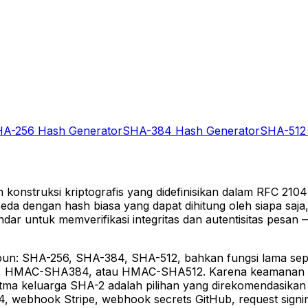
A-256 Hash Generator
SHA-384 Hash Generator
SHA-512
konstruksi kriptografis yang didefinisikan dalam RFC 21
eda dengan hash biasa yang dapat dihitung oleh siapa saja
ar untuk memverifikasi integritas dan autentisitas pesan 
 pun: SHA-256, SHA-384, SHA-512, bahkan fungsi lama sepe
 HMAC-SHA384, atau HMAC-SHA512. Karena keamanan H
oritma keluarga SHA-2 adalah pilihan yang direkomendasik
V4, webhook Stripe, webhook secrets GitHub, request sig