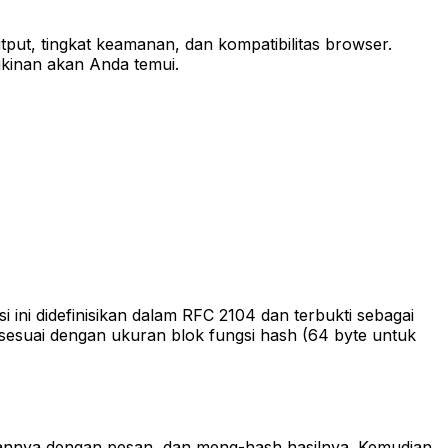
ut, tingkat keamanan, dan kompatibilitas browser.
kinan akan Anda temui.
ni didefinisikan dalam RFC 2104 dan terbukti sebagai
 sesuai dengan ukuran blok fungsi hash (64 byte untuk
kannya dengan pesan, dan meng-hash hasilnya. Kemudian