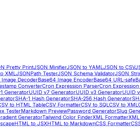
N Pretty Print
JSON Minifier
JSON to YAML
JSON to CSV
J
to XML
JSONPath Tester
JSON Schema Validator
JSON Stri
 Image Decoder
Base64 Image Encoder
Base64 URL-safe
B
estamp Converter
Cron Expression Parser
Cron Expression
1 Generator
UUID v7 Generator
UUID v3 Generator
UUID v
erator
SHA-1 Hash Generator
SHA-256 Hash Generator
SH
CSV to HTML Table
CSV Formatter
CSV to SQL
CSV to XML
ex Tester
Markdown Preview
Password Generator
Slug Gen
radient Generator
Tailwind Color Finder
XML Formatter
XML 
escape
HTML to JSX
HTML to Markdown
CSS Formatter
CSS