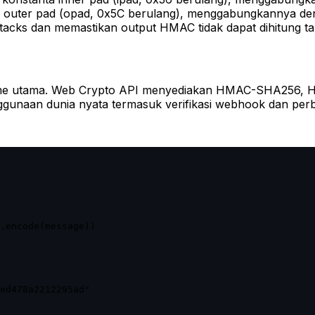
outer pad (opad, 0x5C berulang), menggabungkannya deng
tacks dan memastikan output HMAC tidak dapat dihitung ta
untime utama. Web Crypto API menyediakan HMAC-SHA256
gunaan dunia nyata termasuk verifikasi webhook dan perb
.encode(message))

ed478a2212295ad"
