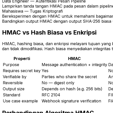
Data Engineer — Autentikasi Pesan Pipeline
Lampirkan tanda tangan HMAC pada pesan dalam pipeline 
Mahasiswa — Tugas Kriptografi
Bereksperimen dengan HMAC untuk memahami bagaimana 
Bandingkan output HMAC dengan output SHA-256 biasa u
HMAC vs Hash Biasa vs Enkripsi
HMAC, hashing biasa, dan enkripsi melayani tujuan yang
dan tidak dimodifikasi. Hash biasa menyediakan integrita
Properti
HMAC
Purpose
Message authentication + integrity
Da
Requires secret key
Yes
N
Verifiable by
Parties who share the secret
A
Reversible
No — digest only
No
Output size
Depends on hash (e.g. 256 bits)
De
Standard
RFC 2104
FI
Use case example
Webhook signature verification
Fi
Perbandingan Algoritma HMAC