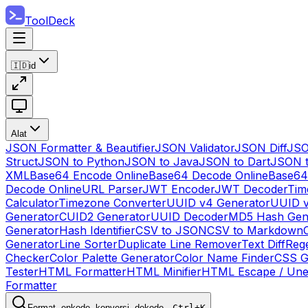
ToolDeck
🇮🇩
id
Alat
JSON Formatter & Beautifier
JSON Validator
JSON Diff
JSO
Struct
JSON to Python
JSON to Java
JSON to Dart
JSON 
XML
Base64 Encode Online
Base64 Decode Online
Base64
Decode Online
URL Parser
JWT Encoder
JWT Decoder
Tim
Calculator
Timezone Converter
UUID v4 Generator
UUID v
Generator
CUID2 Generator
UUID Decoder
MD5 Hash Gen
Generator
Hash Identifier
CSV to JSON
CSV to Markdown
Generator
Line Sorter
Duplicate Line Remover
Text Diff
Reg
Checker
Color Palette Generator
Color Name Finder
CSS G
Tester
HTML Formatter
HTML Minifier
HTML Escape / Un
Formatter
Format, enkode, konversi, dekode…
Ctrl+K