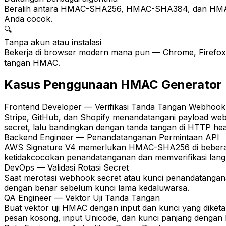
Beralih antara HMAC-SHA256, HMAC-SHA384, dan HMAC-S
Anda cocok.
🔍
Tanpa akun atau instalasi
Bekerja di browser modern mana pun — Chrome, Firefox, 
tangan HMAC.
Kasus Penggunaan HMAC Generator
Frontend Developer — Verifikasi Tanda Tangan Webhook
Stripe, GitHub, dan Shopify menandatangani payload we
secret, lalu bandingkan dengan tanda tangan di HTTP h
Backend Engineer — Penandatanganan Permintaan API
AWS Signature V4 memerlukan HMAC-SHA256 di beberap
ketidakcocokan penandatanganan dan memverifikasi lang
DevOps — Validasi Rotasi Secret
Saat merotasi webhook secret atau kunci penandatangan
dengan benar sebelum kunci lama kedaluwarsa.
QA Engineer — Vektor Uji Tanda Tangan
Buat vektor uji HMAC dengan input dan kunci yang diketa
pesan kosong, input Unicode, dan kunci panjang dengan 