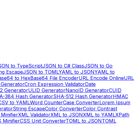
SON to TypeScript
JSON to C# Class
JSON to Go
ng Escape
JSON to TOML
YAML to JSON
YAML to
ase64 to Hex
Base64 File Encoder
URL Encode Online
URL
 Generator
Cron Expression Validator
Date
2 Generator
ULID Generator
NanoID Generator
CUID
A-384 Hash Generator
SHA-512 Hash Generator
HMAC
CSV to YAML
Word Counter
Case Converter
Lorem Ipsum
erator
String Escape
Color Converter
Color Contrast
Minifier
XML Validator
XML to JSON
XML to YAML
XPath
 Minifier
CSS Unit Converter
TOML to JSON
TOML