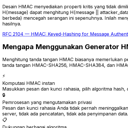
Desain HMAC menyediakan properti kritis yang tidak dimi
H(message) dapat menghitung H(message || attacker_data
berbeda) mencegah serangan ini sepenuhnya. Inilah m
hasilnya.
RFC 2104 — HMAC: Keyed-Hashing for Message Authent
Mengapa Menggunakan Generator H
Menghitung tanda tangan HMAC biasanya memerlukan pe
tanda tangan HMAC-SHA256, HMAC-SHA384, dan HMAC-SHA5
⚡
Komputasi HMAC instan
Masukkan pesan dan kunci rahasia, pilih algoritma hash
🔒
Pemrosesan yang mengutamakan privasi
Pesan dan kunci rahasia Anda tidak pernah meninggalka
server, tidak ada pencatatan, tidak ada penyimpanan data
📋
Dukungan berbagai algoritma