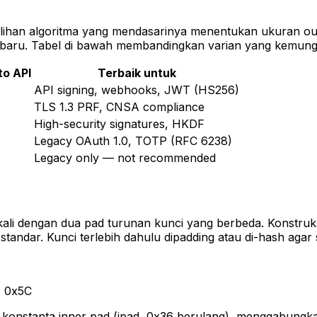
ihan algoritma yang mendasarinya menentukan ukuran outp
baru. Tabel di bawah membandingkan varian yang kemung
o API
Terbaik untuk
API signing, webhooks, JWT (HS256)
TLS 1.3 PRF, CNSA compliance
High-security signatures, HKDF
Legacy OAuth 1.0, TOTP (RFC 6238)
Legacy only — not recommended
 dengan dua pad turunan kunci yang berbeda. Konstruksi i
tandar. Kunci terlebih dahulu dipadding atau di-hash agar
= 0x5C
konstanta inner pad (ipad, 0x36 berulang), menggabung