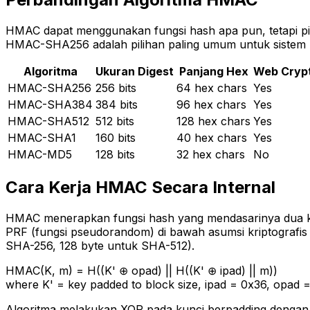
HMAC dapat menggunakan fungsi hash apa pun, tetapi pil
HMAC-SHA256 adalah pilihan paling umum untuk sistem 
Algoritma
Ukuran Digest
Panjang Hex
Web Crypt
HMAC-SHA256
256 bits
64 hex chars
Yes
HMAC-SHA384
384 bits
96 hex chars
Yes
HMAC-SHA512
512 bits
128 hex chars
Yes
HMAC-SHA1
160 bits
40 hex chars
Yes
HMAC-MD5
128 bits
32 hex chars
No
Cara Kerja HMAC Secara Internal
HMAC menerapkan fungsi hash yang mendasarinya dua kali
PRF (fungsi pseudorandom) di bawah asumsi kriptografis s
SHA-256, 128 byte untuk SHA-512).
HMAC(K, m) =
H((K' ⊕ opad) || H((K' ⊕ ipad) || m))
where K' = key padded to block size, ipad = 0x36, opad 
Algoritma melakukan XOR pada kunci berpadding dengan 