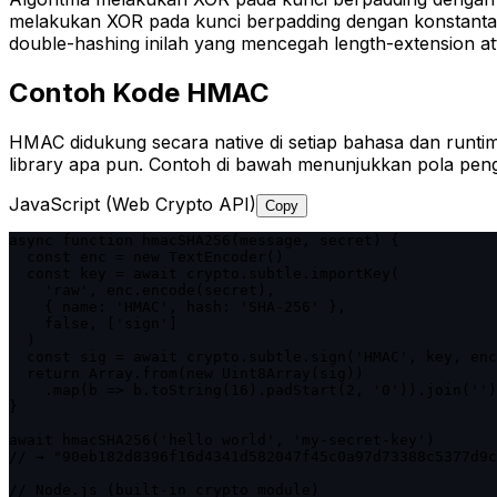
melakukan XOR pada kunci berpadding dengan konstanta 
double-hashing inilah yang mencegah length-extension at
Contoh Kode HMAC
HMAC didukung secara native di setiap bahasa dan r
library apa pun. Contoh di bawah menunjukkan pola peng
JavaScript (Web Crypto API)
Copy
async function hmacSHA256(message, secret) {

  const enc = new TextEncoder()

  const key = await crypto.subtle.importKey(

    'raw', enc.encode(secret),

    { name: 'HMAC', hash: 'SHA-256' },

    false, ['sign']

  )

  const sig = await crypto.subtle.sign('HMAC', key, enc
  return Array.from(new Uint8Array(sig))

    .map(b => b.toString(16).padStart(2, '0')).join('')

}

await hmacSHA256('hello world', 'my-secret-key')

// → "90eb182d8396f16d4341d582047f45c0a97d73388c5377d9c
// Node.js (built-in crypto module)
