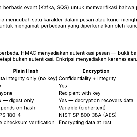
berbasis event (Kafka, SQS) untuk memverifikasi bahwa pe
mengubah satu karakter dalam pesan atau kunci mengha
ntuk mengamati perbedaan yang diperkenalkan oleh kunci
 berbeda. HMAC menyediakan autentikasi pesan — bukti ba
s tetapi bukan autentikasi. Enkripsi menyediakan kerahasia
Plain Hash
Encryption
ta integrity only (no key)
Confidentiality + integrity
o
Yes
nyone
Recipient with key
 — digest only
Yes — decryption recovers data
pends on hash
Variable (ciphertext)
PS 180-4
NIST SP 800-38A (AES)
le checksum verification
Encrypting data at rest