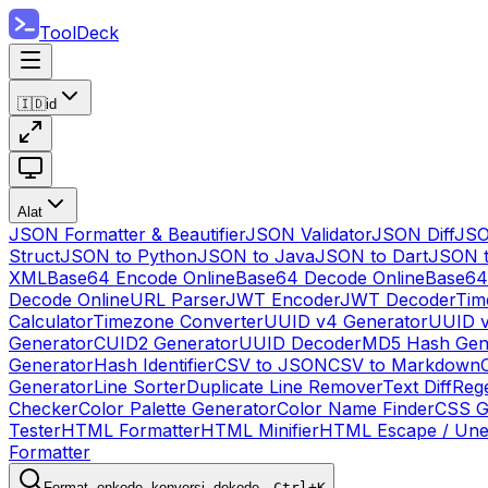
ToolDeck
🇮🇩
id
Alat
JSON Formatter & Beautifier
JSON Validator
JSON Diff
JSO
Struct
JSON to Python
JSON to Java
JSON to Dart
JSON 
XML
Base64 Encode Online
Base64 Decode Online
Base64
Decode Online
URL Parser
JWT Encoder
JWT Decoder
Tim
Calculator
Timezone Converter
UUID v4 Generator
UUID v
Generator
CUID2 Generator
UUID Decoder
MD5 Hash Gen
Generator
Hash Identifier
CSV to JSON
CSV to Markdown
Generator
Line Sorter
Duplicate Line Remover
Text Diff
Reg
Checker
Color Palette Generator
Color Name Finder
CSS G
Tester
HTML Formatter
HTML Minifier
HTML Escape / Un
Formatter
Format, enkode, konversi, dekode…
Ctrl+K