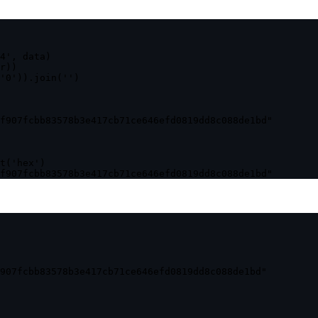
4', data)

r))

'0')).join('')

f907fcbb83578b3e417cb71ce646efd0819dd8c088de1bd"

t('hex')

f907fcbb83578b3e417cb71ce646efd0819dd8c088de1bd"
907fcbb83578b3e417cb71ce646efd0819dd8c088de1bd"
