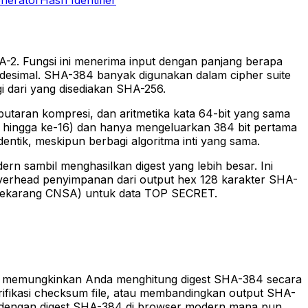
A-2. Fungsi ini menerima input dengan panjang berapa
adesimal. SHA-384 banyak digunakan dalam cipher suite
i dari yang disediakan SHA-256.
utaran kompresi, dan aritmetika kata 64-bit yang sama
9 hingga ke-16) dan hanya mengeluarkan 384 bit pertama
entik, meskipun berbagi algoritma inti yang sama.
rn sambil menghasilkan digest yang lebih besar. Ini
a overhead penyimpanan dari output hex 128 karakter SHA-
B (sekarang CNSA) untuk data TOP SECRET.
ini memungkinkan Anda menghitung digest SHA-384 secara
rifikasi checksum file, atau membandingkan output SHA-
a dengan digest SHA-384 di browser modern mana pun.