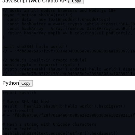
JavaScript (Web Crypto API)
Copy
// Works in all modern browsers and Node.js 18+

async function sha384(text) {

  const data = new TextEncoder().encode(text)

  const hashBuffer = await crypto.subtle.digest('SHA-38
  const hashArray = Array.from(new Uint8Array(hashBuffe
  return hashArray.map(b => b.toString(16).padStart(2, 
}

await sha384('hello world')

// → "fdbd8e75a67f29f701a4e040385e2e23986303ea10239211a
// Node.js (built-in crypto module)

const crypto = require('crypto')

crypto.createHash('sha384').update('hello world').diges
// → "fdbd8e75a67f29f701a4e040385e2e23986303ea10239211a
Python
Copy
import hashlib

# Basic SHA-384 hash

result = hashlib.sha384(b'hello world').hexdigest()

print(result)

# → "fdbd8e75a67f29f701a4e040385e2e23986303ea10239211af
# Hash a string with Unicode characters

text = 'café ☕'

hashlib.sha384(text.encode('utf-8')).hexdigest()
