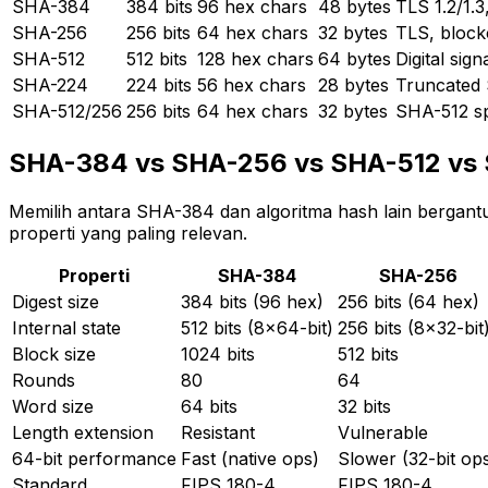
SHA-384
384 bits
96 hex chars
48 bytes
TLS 1.2/1.
SHA-256
256 bits
64 hex chars
32 bytes
TLS, block
SHA-512
512 bits
128 hex chars
64 bytes
Digital sig
SHA-224
224 bits
56 hex chars
28 bytes
Truncated 
SHA-512/256
256 bits
64 hex chars
32 bytes
SHA-512 sp
SHA-384 vs SHA-256 vs SHA-512 vs
Memilih antara SHA-384 dan algoritma hash lain bergan
properti yang paling relevan.
Properti
SHA-384
SHA-256
Digest size
384 bits (96 hex)
256 bits (64 hex)
Internal state
512 bits (8x64-bit)
256 bits (8x32-bit
Block size
1024 bits
512 bits
Rounds
80
64
Word size
64 bits
32 bits
Length extension
Resistant
Vulnerable
64-bit performance
Fast (native ops)
Slower (32-bit op
Standard
FIPS 180-4
FIPS 180-4