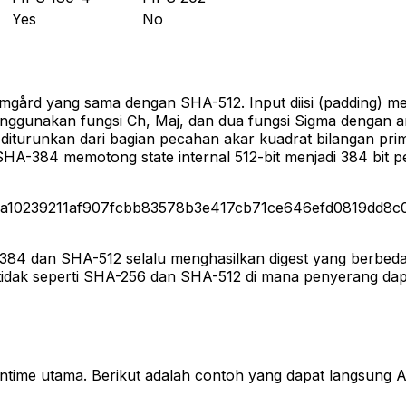
Yes
No
rd yang sama dengan SHA-512. Input diisi (padding) menjad
nggunakan fungsi Ch, Maj, dan dua fungsi Sigma dengan ar
 diturunkan dari bagian pecahan akar kuadrat bilangan p
SHA-384 memotong state internal 512-bit menjadi 384 bit p
a10239211af907fcbb83578b3e417cb71ce646efd0819dd8c
HA-384 dan SHA-512 selalu menghasilkan digest yang berbe
, tidak seperti SHA-256 dan SHA-512 di mana penyerang d
time utama. Berikut adalah contoh yang dapat langsung A