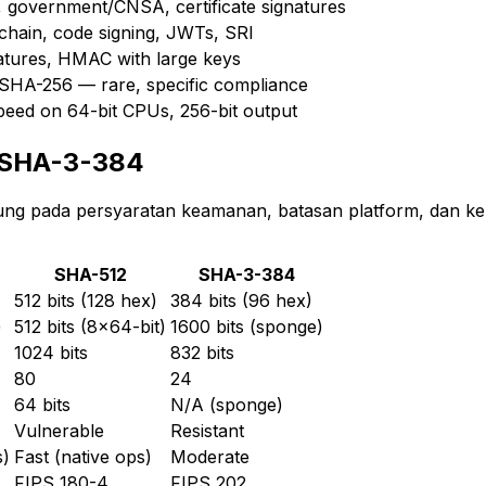
3, government/CNSA, certificate signatures
chain, code signing, JWTs, SRI
natures, HMAC with large keys
SHA-256 — rare, specific compliance
eed on 64-bit CPUs, 256-bit output
 SHA-3-384
tung pada persyaratan keamanan, batasan platform, dan 
SHA-512
SHA-3-384
512 bits (128 hex)
384 bits (96 hex)
)
512 bits (8x64-bit)
1600 bits (sponge)
1024 bits
832 bits
80
24
64 bits
N/A (sponge)
Vulnerable
Resistant
s)
Fast (native ops)
Moderate
FIPS 180-4
FIPS 202