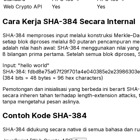
Web Crypto API
Yes
Yes
Cara Kerja SHA-384 Secara Internal
SHA-384 memproses input melalui konstruksi Merkle–Damgå
setiap blok diproses melalui 80 putaran pencampuran me
adalah nilai hash awal: SHA-384 menggunakan nilai yang
8 bilangan prima pertama. Setelah semua blok diproses, 
Input:
"hello world"
SHA-384:
fdbd8e75a67f29f701a4e040385e2e23986303e
(384 bits = 48 bytes = 96 hex characters)
Pemotongan dan inisialisasi yang berbeda ini berarti S
secara inheren tahan terhadap length-extension attacks
tanpa mengetahui pesan aslinya.
Contoh Kode SHA-384
SHA-384 didukung secara native di semua bahasa dan run