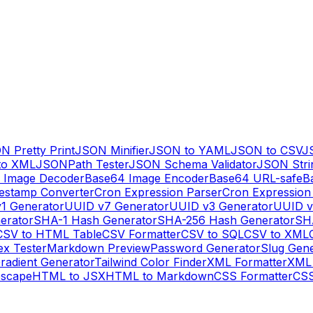
N Pretty Print
JSON Minifier
JSON to YAML
JSON to CSV
J
to XML
JSONPath Tester
JSON Schema Validator
JSON Stri
 Image Decoder
Base64 Image Encoder
Base64 URL-safe
B
estamp Converter
Cron Expression Parser
Cron Expression
1 Generator
UUID v7 Generator
UUID v3 Generator
UUID v
erator
SHA-1 Hash Generator
SHA-256 Hash Generator
SH
CSV to HTML Table
CSV Formatter
CSV to SQL
CSV to XML
ex Tester
Markdown Preview
Password Generator
Slug Gen
radient Generator
Tailwind Color Finder
XML Formatter
XML 
escape
HTML to JSX
HTML to Markdown
CSS Formatter
CSS