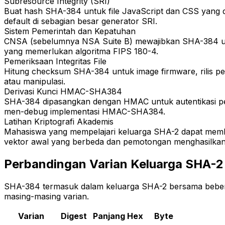
Subresource Integrity (SRI)
Buat hash SHA-384 untuk file JavaScript dan CSS yang d
default di sebagian besar generator SRI.
Sistem Pemerintah dan Kepatuhan
CNSA (sebelumnya NSA Suite B) mewajibkan SHA-384 untuk
yang memerlukan algoritma FIPS 180-4.
Pemeriksaan Integritas File
Hitung checksum SHA-384 untuk image firmware, rilis per
atau manipulasi.
Derivasi Kunci HMAC-SHA384
SHA-384 dipasangkan dengan HMAC untuk autentikasi pesa
men-debug implementasi HMAC-SHA384.
Latihan Kriptografi Akademis
Mahasiswa yang mempelajari keluarga SHA-2 dapat mem
vektor awal yang berbeda dan pemotongan menghasilkan 
Perbandingan Varian Keluarga SHA-2
SHA-384 termasuk dalam keluarga SHA-2 bersama beberap
masing-masing varian.
Varian
Digest
Panjang Hex
Byte