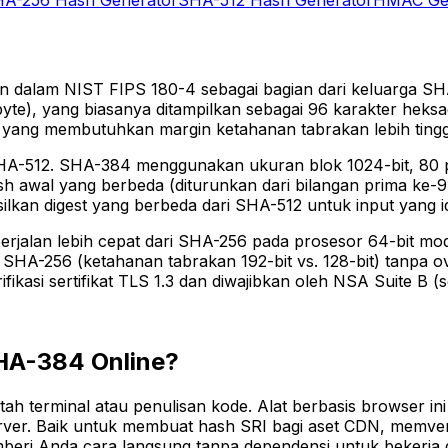
kan dalam NIST FIPS 180-4 sebagai bagian dari keluarga SH
yte), yang biasanya ditampilkan sebagai 96 karakter heks
tah yang membutuhkan margin ketahanan tabrakan lebih tingg
SHA-512. SHA-384 menggunakan ukuran blok 1024-bit, 80 p
sh awal yang berbeda (diturunkan dari bilangan prima ke-
ilkan digest yang berbeda dari SHA-512 untuk input yang id
erjalan lebih cepat dari SHA-256 pada prosesor 64-bit mode
ari SHA-256 (ketahanan tabrakan 192-bit vs. 128-bit) tanp
ifikasi sertifikat TLS 1.3 dan diwajibkan oleh NSA Suite 
HA-384 Online?
h terminal atau penulisan kode. Alat berbasis browser 
erver. Baik untuk membuat hash SRI bagi aset CDN, memve
mberi Anda cara langsung tanpa dependensi untuk bekerj