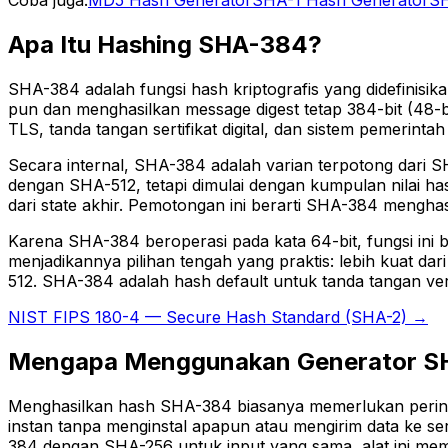
Apa Itu Hashing SHA-384?
SHA-384 adalah fungsi hash kriptografis yang didefinisi
pun dan menghasilkan message digest tetap 384-bit (48-b
TLS, tanda tangan sertifikat digital, dan sistem pemerin
Secara internal, SHA-384 adalah varian terpotong dari 
dengan SHA-512, tetapi dimulai dengan kumpulan nilai ha
dari state akhir. Pemotongan ini berarti SHA-384 menghas
Karena SHA-384 beroperasi pada kata 64-bit, fungsi ini b
menjadikannya pilihan tengah yang praktis: lebih kuat d
512. SHA-384 adalah hash default untuk tanda tangan ver
NIST FIPS 180-4 — Secure Hash Standard (SHA-2) →
Mengapa Menggunakan Generator S
Menghasilkan hash SHA-384 biasanya memerlukan perinta
instan tanpa menginstal apapun atau mengirim data ke s
384 dengan SHA-256 untuk input yang sama, alat ini me