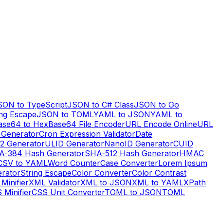
SON to TypeScript
JSON to C# Class
JSON to Go
ng Escape
JSON to TOML
YAML to JSON
YAML to
ase64 to Hex
Base64 File Encoder
URL Encode Online
URL
 Generator
Cron Expression Validator
Date
2 Generator
ULID Generator
NanoID Generator
CUID
A-384 Hash Generator
SHA-512 Hash Generator
HMAC
CSV to YAML
Word Counter
Case Converter
Lorem Ipsum
erator
String Escape
Color Converter
Color Contrast
Minifier
XML Validator
XML to JSON
XML to YAML
XPath
 Minifier
CSS Unit Converter
TOML to JSON
TOML