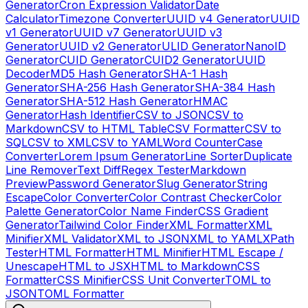
Generator
Cron Expression Validator
Date
Calculator
Timezone Converter
UUID v4 Generator
UUID
v1 Generator
UUID v7 Generator
UUID v3
Generator
UUID v2 Generator
ULID Generator
NanoID
Generator
CUID Generator
CUID2 Generator
UUID
Decoder
MD5 Hash Generator
SHA-1 Hash
Generator
SHA-256 Hash Generator
SHA-384 Hash
Generator
SHA-512 Hash Generator
HMAC
Generator
Hash Identifier
CSV to JSON
CSV to
Markdown
CSV to HTML Table
CSV Formatter
CSV to
SQL
CSV to XML
CSV to YAML
Word Counter
Case
Converter
Lorem Ipsum Generator
Line Sorter
Duplicate
Line Remover
Text Diff
Regex Tester
Markdown
Preview
Password Generator
Slug Generator
String
Escape
Color Converter
Color Contrast Checker
Color
Palette Generator
Color Name Finder
CSS Gradient
Generator
Tailwind Color Finder
XML Formatter
XML
Minifier
XML Validator
XML to JSON
XML to YAML
XPath
Tester
HTML Formatter
HTML Minifier
HTML Escape /
Unescape
HTML to JSX
HTML to Markdown
CSS
Formatter
CSS Minifier
CSS Unit Converter
TOML to
JSON
TOML Formatter