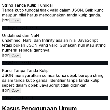
String Tanda Kutip Tunggal
Tanda kutip tunggal tidak valid dalam JSON. Baik kunci
maupun nilai harus menggunakan tanda kutip ganda.
json
Copy
{ 'key': 'value' }
Undefined dan NaN
undefined, NaN, dan Infinity adalah nilai JavaScript
tetapi bukan JSON yang valid. Gunakan null atau string
numerik sebagai gantinya.
json
Copy
{ "val": undefined }
Kunci Tanpa Tanda Kutip
JSON mensyaratkan semua kunci objek berupa string
dalam tanda kutip ganda. Identifier tanpa tanda kutip
seperti dalam objek JavaScript tidak diizinkan.
json
Copy
{ key: "value" }
Kasus Penggunaan Umum