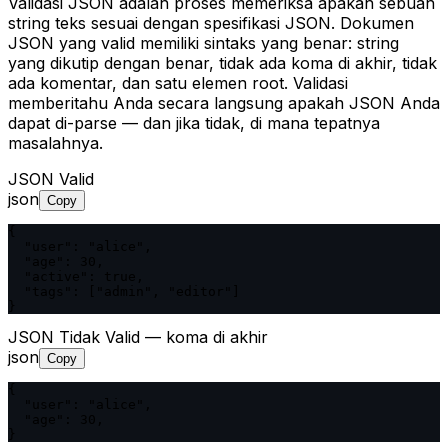
Validasi JSON adalah proses memeriksa apakah sebuah
string teks sesuai dengan spesifikasi JSON. Dokumen
JSON yang valid memiliki sintaks yang benar: string
yang dikutip dengan benar, tidak ada koma di akhir, tidak
ada komentar, dan satu elemen root. Validasi
memberitahu Anda secara langsung apakah JSON Anda
dapat di-parse — dan jika tidak, di mana tepatnya
masalahnya.
JSON Valid
json
Copy
{

  "user": "alice",

  "age": 30,

  "active": true,

  "tags": ["admin", "editor"]

}
JSON Tidak Valid — koma di akhir
json
Copy
{

  "user": "alice",

  "age": 30,

}