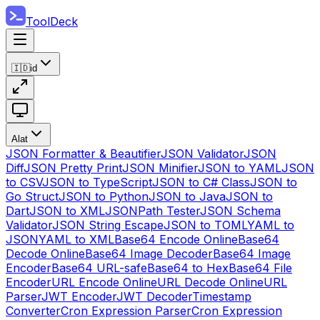
ToolDeck
🇮🇩
id
Alat
JSON Formatter & Beautifier
JSON Validator
JSON
Diff
JSON Pretty Print
JSON Minifier
JSON to YAML
JSON
to CSV
JSON to TypeScript
JSON to C# Class
JSON to
Go Struct
JSON to Python
JSON to Java
JSON to
Dart
JSON to XML
JSONPath Tester
JSON Schema
Validator
JSON String Escape
JSON to TOML
YAML to
JSON
YAML to XML
Base64 Encode Online
Base64
Decode Online
Base64 Image Decoder
Base64 Image
Encoder
Base64 URL-safe
Base64 to Hex
Base64 File
Encoder
URL Encode Online
URL Decode Online
URL
Parser
JWT Encoder
JWT Decoder
Timestamp
Converter
Cron Expression Parser
Cron Expression