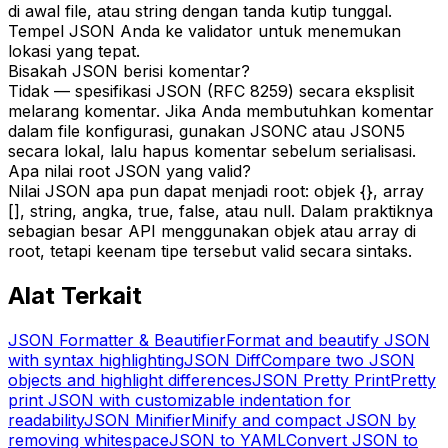
di awal file, atau string dengan tanda kutip tunggal.
Tempel JSON Anda ke validator untuk menemukan
lokasi yang tepat.
Bisakah JSON berisi komentar?
Tidak — spesifikasi JSON (RFC 8259) secara eksplisit
melarang komentar. Jika Anda membutuhkan komentar
dalam file konfigurasi, gunakan JSONC atau JSON5
secara lokal, lalu hapus komentar sebelum serialisasi.
Apa nilai root JSON yang valid?
Nilai JSON apa pun dapat menjadi root: objek {}, array
[], string, angka, true, false, atau null. Dalam praktiknya
sebagian besar API menggunakan objek atau array di
root, tetapi keenam tipe tersebut valid secara sintaks.
Alat Terkait
JSON Formatter & Beautifier
Format and beautify JSON
with syntax highlighting
JSON Diff
Compare two JSON
objects and highlight differences
JSON Pretty Print
Pretty
print JSON with customizable indentation for
readability
JSON Minifier
Minify and compact JSON by
removing whitespace
JSON to YAML
Convert JSON to