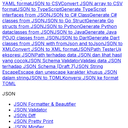
YAML format
JSON to CSV
Convert JSON array to CSV
format
JSON to TypeScript
Generate TypeScript
interfaces from JSON
JSON to C# Class
Generate C#
classes from JSON
JSON to Go Struct
Generate Go
structs from JSON
JSON to Python
Generate Python
dataclasses from JSON
JSON to Java
Generate Java
POJO classes from JSON
JSON to Dart
Generate Dart
classes from JSON with fromJson and toJson
JSON to
XML
Convert JSON to XML format
JSONPath Tester
Uji
ekspresi JSONPath terhadap data JSON dan lihat hasil
yang cocok
JSON Schema Validator
Validasi data JSON
terhadap JSON Schema (Draft 7)
JSON String
Escape
Escape dan unescape karakter khusus JSON
dalam string
JSON to TOML
Konversi JSON ke format
TOML
JSON
JSON Formatter & Beautifier
JSON Validator
JSON Diff
JSON Pretty Print
JSON Minifier