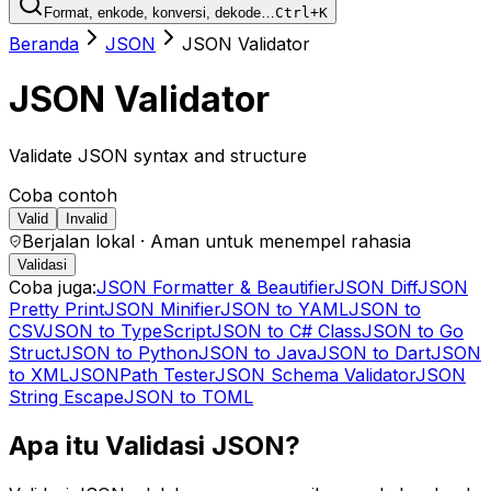
Format, enkode, konversi, dekode…
Ctrl+K
Beranda
JSON
JSON Validator
JSON Validator
Validate JSON syntax and structure
Coba contoh
Valid
Invalid
Berjalan lokal · Aman untuk menempel rahasia
Validasi
Coba juga:
JSON Formatter & Beautifier
JSON Diff
JSON
Pretty Print
JSON Minifier
JSON to YAML
JSON to
CSV
JSON to TypeScript
JSON to C# Class
JSON to Go
Struct
JSON to Python
JSON to Java
JSON to Dart
JSON
to XML
JSONPath Tester
JSON Schema Validator
JSON
String Escape
JSON to TOML
Apa itu Validasi JSON?