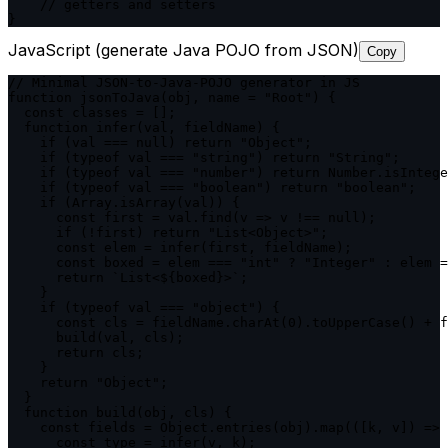
    // getters and setters

}
JavaScript (generate Java POJO from JSON)
Copy
// Minimal JSON-to-Java-POJO generator in JS

function jsonToJava(obj, name = "Root") {

  const classes = [];

  function infer(val, fieldName) {

    if (val === null) return "Object";

    if (typeof val === "string") return "String";

    if (typeof val === "number") return Number.isIntege
    if (typeof val === "boolean") return "boolean";

    if (Array.isArray(val)) {

      const first = val.find(v => v !== null);

      if (!first) return "List<Object>";

      const elem = infer(first, fieldName);

      const boxed = elem === "int" ? "Integer" : elem =
      return `List<${boxed}>`;

    }

    if (typeof val === "object") {

      const cls = fieldName.charAt(0).toUpperCase() + f
      build(val, cls);

      return cls;

    }

    return "Object";

  }

  function build(obj, cls) {

    const fields = Object.entries(obj).map(([k, v]) => 
      const type = infer(v, k);
