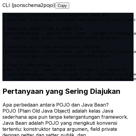
CLI (jsonschema2pojo)
Copy
# Install jsonschema2pojo (requires Java 8+)

# Download from https://github.com/joelittlejohn/jsonsc
# Generate POJOs from a JSON file

jsonschema2pojo --source user.json --target src/main/ja
  --source-type json --annotation-style jackson2

# Generate with Gson annotations instead

jsonschema2pojo --source user.json --target src/main/ja
  --source-type json --annotation-style gson

# From a JSON string via stdin

echo '{"id": 1, "name": "Alice", "tags": ["admin"]}' | 
  jsonschema2pojo --source-type json --annotation-style
  --target src/main/java --target-package com.example.m
Pertanyaan yang Sering Diajukan
Apa perbedaan antara POJO dan Java Bean?
POJO (Plain Old Java Object) adalah kelas Java
sederhana apa pun tanpa ketergantungan framework.
Java Bean adalah POJO yang mengikuti konvensi
tertentu: konstruktor tanpa argumen, field private
dengan getter dan setter publik, dan