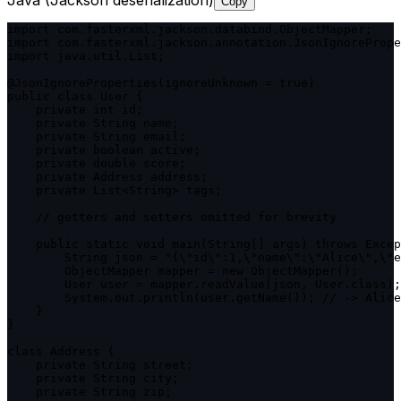
Copy
import com.fasterxml.jackson.databind.ObjectMapper;

import com.fasterxml.jackson.annotation.JsonIgnorePrope
import java.util.List;

@JsonIgnoreProperties(ignoreUnknown = true)

public class User {

    private int id;

    private String name;

    private String email;

    private boolean active;

    private double score;

    private Address address;

    private List<String> tags;

    // getters and setters omitted for brevity

    public static void main(String[] args) throws Excep
        String json = "{\"id\":1,\"name\":\"Alice\",\"e
        ObjectMapper mapper = new ObjectMapper();

        User user = mapper.readValue(json, User.class);

        System.out.println(user.getName()); // -> Alice

    }

}

class Address {

    private String street;

    private String city;

    private String zip;
