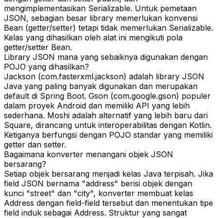
mengimplementasikan Serializable. Untuk pemetaan
JSON, sebagian besar library memerlukan konvensi
Bean (getter/setter) tetapi tidak memerlukan Serializable.
Kelas yang dihasilkan oleh alat ini mengikuti pola
getter/setter Bean.
Library JSON mana yang sebaiknya digunakan dengan
POJO yang dihasilkan?
Jackson (com.fasterxml.jackson) adalah library JSON
Java yang paling banyak digunakan dan merupakan
default di Spring Boot. Gson (com.google.gson) populer
dalam proyek Android dan memiliki API yang lebih
sederhana. Moshi adalah alternatif yang lebih baru dari
Square, dirancang untuk interoperabilitas dengan Kotlin.
Ketiganya berfungsi dengan POJO standar yang memiliki
getter dan setter.
Bagaimana konverter menangani objek JSON
bersarang?
Setiap objek bersarang menjadi kelas Java terpisah. Jika
field JSON bernama "address" berisi objek dengan
kunci "street" dan "city", konverter membuat kelas
Address dengan field-field tersebut dan menentukan tipe
field induk sebagai Address. Struktur yang sangat