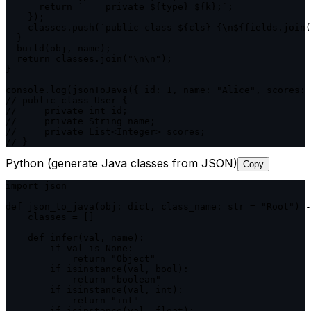
      return `    private ${type} ${k};`;

    });

    classes.push(`public class ${cls} {\n${fields.join(
  }

  build(obj, name);

  return classes.join("\n\n");

}

console.log(jsonToJava({ id: 1, name: "Alice", scores: 
// public class User {

//     private int id;

//     private String name;

//     private List<Integer> scores;

// }
Python (generate Java classes from JSON)
Copy
import json

def json_to_java(obj: dict, class_name: str = "Root") -
    classes = []

    def infer(val, name):

        if val is None:

            return "Object"

        if isinstance(val, bool):

            return "boolean"

        if isinstance(val, int):

            return "int"

        if isinstance(val, float):
