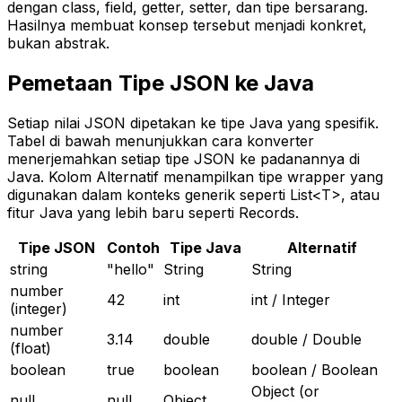
dengan class, field, getter, setter, dan tipe bersarang.
Hasilnya membuat konsep tersebut menjadi konkret,
bukan abstrak.
Pemetaan Tipe JSON ke Java
Setiap nilai JSON dipetakan ke tipe Java yang spesifik.
Tabel di bawah menunjukkan cara konverter
menerjemahkan setiap tipe JSON ke padanannya di
Java. Kolom Alternatif menampilkan tipe wrapper yang
digunakan dalam konteks generik seperti List<T>, atau
fitur Java yang lebih baru seperti Records.
Tipe JSON
Contoh
Tipe Java
Alternatif
string
"hello"
String
String
number
42
int
int / Integer
(integer)
number
3.14
double
double / Double
(float)
boolean
true
boolean
boolean / Boolean
Object (or
null
null
Object