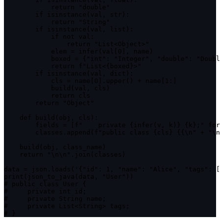
            return "double"

        if isinstance(val, str):

            return "String"

        if isinstance(val, list):

            if not val:

                return "List<Object>"

            elem = infer(val[0], name)

            boxed = {"int": "Integer", "double": "Doubl
            return f"List<{boxed}>"

        if isinstance(val, dict):

            cls = name[0].upper() + name[1:]

            build(val, cls)

            return cls

        return "Object"

    def build(obj, cls):

        fields = [f"    private {infer(v, k)} {k};" for
        classes.append(f"public class {cls} {{\n" + "\n
    build(obj, class_name)

    return "\n\n".join(classes)

data = json.loads('{"id": 1, "name": "Alice", "tags": [
print(json_to_java(data, "User"))

# public class User {

#     private int id;

#     private String name;

#     private List<String> tags;

# }