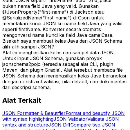
Kunci JSON seperti "first-name" atau "2nd_place"
bukan nama field Java yang valid. Gunakan
@JsonProperty("first-name") di Jackson atau
@SerializedName("first-name") di Gson untuk
memetakan kunci JSON ke nama field Java yang valid
seperti firstName. Konverter secara otomatis
mengonversi nama kunci ke field Java camelCase.
Bisakah saya membuat kelas Java dari JSON Schema
alih-alih sampel JSON?
Alat ini menghasilkan kelas dari sampel data JSON.
Untuk input JSON Schema, gunakan proyek
jsonschema2pojo (tersedia sebagai alat CLI, plugin
Maven, dan plugin Gradle). Alat tersebut membaca file
JSON Schema dan menghasilkan kelas Java beranotasi
dengan constraint validasi, nilai default, dan dokumentasi
dari deskripsi schema.
Alat Terkait
JSON Formatter & Beautifier
Format and beautify JSON
with syntax highlighting
JSON Validator
Validate JSON
syntax and structure
JSON Diff
Compare two JSON