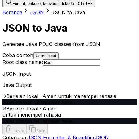
Format, enkode, konversi, dekode…
Ctrl+K
Beranda
JSON
JSON to Java
JSON to Java
Generate Java POJO classes from JSON
Coba contoh
User object
Root class name:
JSON Input
Java Output
Berjalan lokal · Aman untuk menempel rahasia
Java classes will appear here…
Berjalan lokal · Aman
untuk menempel rahasia
Java classes will appear here…
Hapus
Salin
Coba juga:
JSON Formatter & Beautifier
JSON