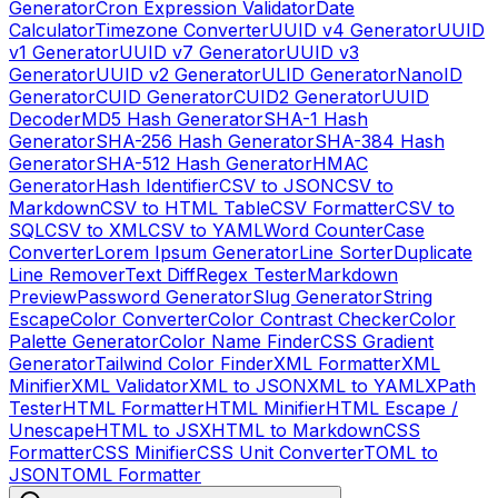
Generator
Cron Expression Validator
Date
Calculator
Timezone Converter
UUID v4 Generator
UUID
v1 Generator
UUID v7 Generator
UUID v3
Generator
UUID v2 Generator
ULID Generator
NanoID
Generator
CUID Generator
CUID2 Generator
UUID
Decoder
MD5 Hash Generator
SHA-1 Hash
Generator
SHA-256 Hash Generator
SHA-384 Hash
Generator
SHA-512 Hash Generator
HMAC
Generator
Hash Identifier
CSV to JSON
CSV to
Markdown
CSV to HTML Table
CSV Formatter
CSV to
SQL
CSV to XML
CSV to YAML
Word Counter
Case
Converter
Lorem Ipsum Generator
Line Sorter
Duplicate
Line Remover
Text Diff
Regex Tester
Markdown
Preview
Password Generator
Slug Generator
String
Escape
Color Converter
Color Contrast Checker
Color
Palette Generator
Color Name Finder
CSS Gradient
Generator
Tailwind Color Finder
XML Formatter
XML
Minifier
XML Validator
XML to JSON
XML to YAML
XPath
Tester
HTML Formatter
HTML Minifier
HTML Escape /
Unescape
HTML to JSX
HTML to Markdown
CSS
Formatter
CSS Minifier
CSS Unit Converter
TOML to
JSON
TOML Formatter