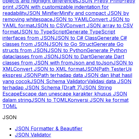
objects and highlight differences
JSON Pretty Print
Pretty
print JSON with customizable indentation for
readability
JSON Minifier
Minify and compact JSON by
removing whitespace
JSON to YAML
Convert JSON to
YAML format
JSON to CSV
Convert JSON array to CSV
format
JSON to TypeScript
Generate TypeScript
interfaces from JSON
JSON to C# Class
Generate C#
classes from JSON
JSON to Go Struct
Generate Go
structs from JSON
JSON to Python
Generate Python
dataclasses from JSON
JSON to Dart
Generate Dart
classes from JSON with fromJson and toJson
JSON to
XML
Convert JSON to XML format
JSONPath Tester
Uji
ekspresi JSONPath terhadap data JSON dan lihat hasil
yang cocok
JSON Schema Validator
Validasi data JSON
terhadap JSON Schema (Draft 7)
JSON String
Escape
Escape dan unescape karakter khusus JSON
dalam string
JSON to TOML
Konversi JSON ke format
TOML
JSON
JSON Formatter & Beautifier
JSON Validator