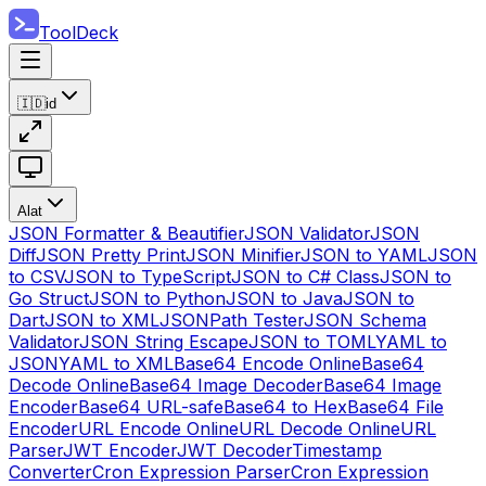
ToolDeck
🇮🇩
id
Alat
JSON Formatter & Beautifier
JSON Validator
JSON
Diff
JSON Pretty Print
JSON Minifier
JSON to YAML
JSON
to CSV
JSON to TypeScript
JSON to C# Class
JSON to
Go Struct
JSON to Python
JSON to Java
JSON to
Dart
JSON to XML
JSONPath Tester
JSON Schema
Validator
JSON String Escape
JSON to TOML
YAML to
JSON
YAML to XML
Base64 Encode Online
Base64
Decode Online
Base64 Image Decoder
Base64 Image
Encoder
Base64 URL-safe
Base64 to Hex
Base64 File
Encoder
URL Encode Online
URL Decode Online
URL
Parser
JWT Encoder
JWT Decoder
Timestamp
Converter
Cron Expression Parser
Cron Expression