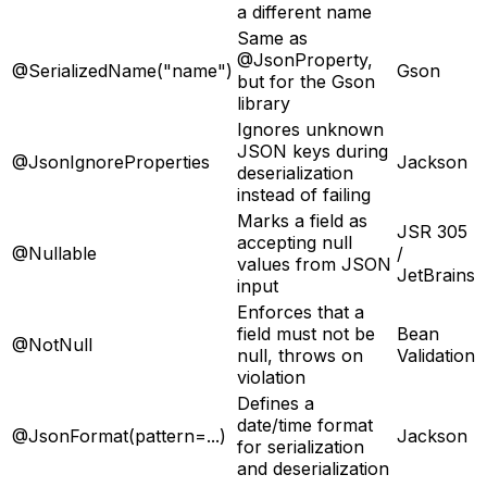
a different name
Same as
@JsonProperty,
@SerializedName("name")
Gson
but for the Gson
library
Ignores unknown
JSON keys during
@JsonIgnoreProperties
Jackson
deserialization
instead of failing
Marks a field as
JSR 305
accepting null
@Nullable
/
values from JSON
JetBrains
input
Enforces that a
field must not be
Bean
@NotNull
null, throws on
Validation
violation
Defines a
date/time format
@JsonFormat(pattern=...)
Jackson
for serialization
and deserialization