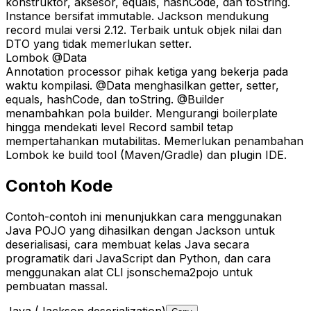
konstruktor, aksesor, equals, hashCode, dan toString.
Instance bersifat immutable. Jackson mendukung
record mulai versi 2.12. Terbaik untuk objek nilai dan
DTO yang tidak memerlukan setter.
Lombok @Data
Annotation processor pihak ketiga yang bekerja pada
waktu kompilasi. @Data menghasilkan getter, setter,
equals, hashCode, dan toString. @Builder
menambahkan pola builder. Mengurangi boilerplate
hingga mendekati level Record sambil tetap
mempertahankan mutabilitas. Memerlukan penambahan
Lombok ke build tool (Maven/Gradle) dan plugin IDE.
Contoh Kode
Contoh-contoh ini menunjukkan cara menggunakan
Java POJO yang dihasilkan dengan Jackson untuk
deserialisasi, cara membuat kelas Java secara
programatik dari JavaScript dan Python, dan cara
menggunakan alat CLI jsonschema2pojo untuk
pembuatan massal.
Java (Jackson deserialization)