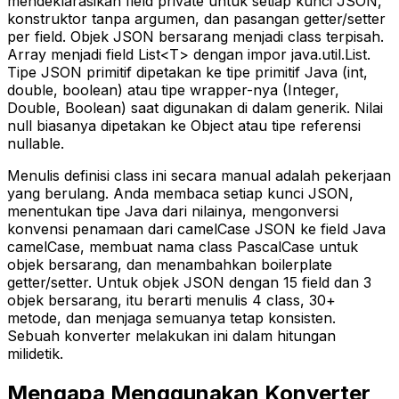
mendeklarasikan field private untuk setiap kunci JSON,
konstruktor tanpa argumen, dan pasangan getter/setter
per field. Objek JSON bersarang menjadi class terpisah.
Array menjadi field List<T> dengan impor java.util.List.
Tipe JSON primitif dipetakan ke tipe primitif Java (int,
double, boolean) atau tipe wrapper-nya (Integer,
Double, Boolean) saat digunakan di dalam generik. Nilai
null biasanya dipetakan ke Object atau tipe referensi
nullable.
Menulis definisi class ini secara manual adalah pekerjaan
yang berulang. Anda membaca setiap kunci JSON,
menentukan tipe Java dari nilainya, mengonversi
konvensi penamaan dari camelCase JSON ke field Java
camelCase, membuat nama class PascalCase untuk
objek bersarang, dan menambahkan boilerplate
getter/setter. Untuk objek JSON dengan 15 field dan 3
objek bersarang, itu berarti menulis 4 class, 30+
metode, dan menjaga semuanya tetap konsisten.
Sebuah konverter melakukan ini dalam hitungan
milidetik.
Mengapa Menggunakan Konverter