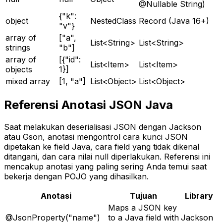
@Nullable String)
{"k":
object
NestedClass
Record (Java 16+)
"v"}
array of
["a",
List<String>
List<String>
strings
"b"]
array of
[{"id":
List<Item>
List<Item>
objects
1}]
mixed array
[1, "a"]
List<Object>
List<Object>
Referensi Anotasi JSON Java
Saat melakukan deserialisasi JSON dengan Jackson
atau Gson, anotasi mengontrol cara kunci JSON
dipetakan ke field Java, cara field yang tidak dikenal
ditangani, dan cara nilai null diperlakukan. Referensi ini
mencakup anotasi yang paling sering Anda temui saat
bekerja dengan POJO yang dihasilkan.
Anotasi
Tujuan
Library
Maps a JSON key
@JsonProperty("name")
to a Java field with
Jackson