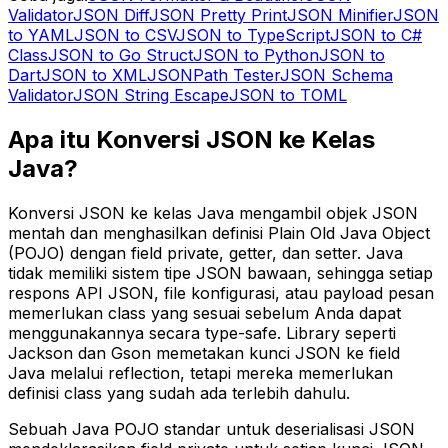
Validator
JSON Diff
JSON Pretty Print
JSON Minifier
JSON
to YAML
JSON to CSV
JSON to TypeScript
JSON to C#
Class
JSON to Go Struct
JSON to Python
JSON to
Dart
JSON to XML
JSONPath Tester
JSON Schema
Validator
JSON String Escape
JSON to TOML
Apa itu Konversi JSON ke Kelas
Java?
Konversi JSON ke kelas Java mengambil objek JSON
mentah dan menghasilkan definisi Plain Old Java Object
(POJO) dengan field private, getter, dan setter. Java
tidak memiliki sistem tipe JSON bawaan, sehingga setiap
respons API JSON, file konfigurasi, atau payload pesan
memerlukan class yang sesuai sebelum Anda dapat
menggunakannya secara type-safe. Library seperti
Jackson dan Gson memetakan kunci JSON ke field
Java melalui reflection, tetapi mereka memerlukan
definisi class yang sudah ada terlebih dahulu.
Sebuah Java POJO standar untuk deserialisasi JSON