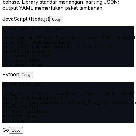
bahasa. Library standar menangani parsing JSON;
output YAML memerlukan paket tambahan.
JavaScript (Node.js)
Copy
import YAML from 'js-yaml'

const json = '{"host":"localhost","port":3000,"debug":t
const obj = JSON.parse(json)

const yamlStr = YAML.dump(obj, { indent: 2 })

console.log(yamlStr)

// → host: localhost

// → port: 3000

// → debug: true
Python
Copy
import json, yaml

json_str = '{"host": "localhost", "port": 3000, "debug"
data = json.loads(json_str)

yaml_str = yaml.dump(data, default_flow_style=False, so
print(yaml_str)

# → host: localhost

# → port: 3000

# → debug: true
Go
Copy