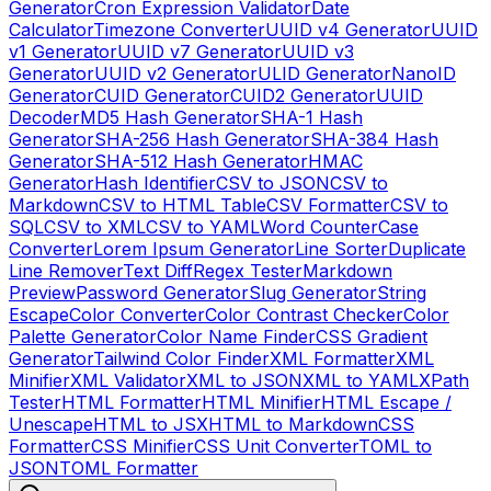
Generator
Cron Expression Validator
Date
Calculator
Timezone Converter
UUID v4 Generator
UUID
v1 Generator
UUID v7 Generator
UUID v3
Generator
UUID v2 Generator
ULID Generator
NanoID
Generator
CUID Generator
CUID2 Generator
UUID
Decoder
MD5 Hash Generator
SHA-1 Hash
Generator
SHA-256 Hash Generator
SHA-384 Hash
Generator
SHA-512 Hash Generator
HMAC
Generator
Hash Identifier
CSV to JSON
CSV to
Markdown
CSV to HTML Table
CSV Formatter
CSV to
SQL
CSV to XML
CSV to YAML
Word Counter
Case
Converter
Lorem Ipsum Generator
Line Sorter
Duplicate
Line Remover
Text Diff
Regex Tester
Markdown
Preview
Password Generator
Slug Generator
String
Escape
Color Converter
Color Contrast Checker
Color
Palette Generator
Color Name Finder
CSS Gradient
Generator
Tailwind Color Finder
XML Formatter
XML
Minifier
XML Validator
XML to JSON
XML to YAML
XPath
Tester
HTML Formatter
HTML Minifier
HTML Escape /
Unescape
HTML to JSX
HTML to Markdown
CSS
Formatter
CSS Minifier
CSS Unit Converter
TOML to
JSON
TOML Formatter