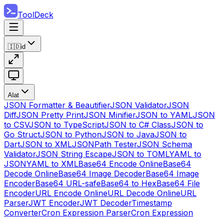
ToolDeck
🇮🇩
id
Alat
JSON Formatter & Beautifier
JSON Validator
JSON
Diff
JSON Pretty Print
JSON Minifier
JSON to YAML
JSON
to CSV
JSON to TypeScript
JSON to C# Class
JSON to
Go Struct
JSON to Python
JSON to Java
JSON to
Dart
JSON to XML
JSONPath Tester
JSON Schema
Validator
JSON String Escape
JSON to TOML
YAML to
JSON
YAML to XML
Base64 Encode Online
Base64
Decode Online
Base64 Image Decoder
Base64 Image
Encoder
Base64 URL-safe
Base64 to Hex
Base64 File
Encoder
URL Encode Online
URL Decode Online
URL
Parser
JWT Encoder
JWT Decoder
Timestamp
Converter
Cron Expression Parser
Cron Expression