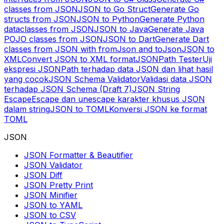
classes from JSON
JSON to Go Struct
Generate Go
structs from JSON
JSON to Python
Generate Python
dataclasses from JSON
JSON to Java
Generate Java
POJO classes from JSON
JSON to Dart
Generate Dart
classes from JSON with fromJson and toJson
JSON to
XML
Convert JSON to XML format
JSONPath Tester
Uji
ekspresi JSONPath terhadap data JSON dan lihat hasil
yang cocok
JSON Schema Validator
Validasi data JSON
terhadap JSON Schema (Draft 7)
JSON String
Escape
Escape dan unescape karakter khusus JSON
dalam string
JSON to TOML
Konversi JSON ke format
TOML
JSON
JSON Formatter & Beautifier
JSON Validator
JSON Diff
JSON Pretty Print
JSON Minifier
JSON to YAML
JSON to CSV