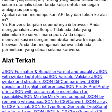
secara otomatis diberi tanda kutip untuk mencegah
ambiguitas parsing.
Apakah aman menempelkan API key dan token ke alat
ini?
Ya. Konversi berjalan sepenuhnya di browser Anda
menggunakan JavaScript. Tidak ada data yang
dikirimkan ke server mana pun. Anda dapat
memverifikasi ini dengan membuka network inspector
browser Anda dan mengamati bahwa tidak ada
permintaan yang dibuat selama konversi.
Alat Terkait
JSON Formatter & Beautifier
Format and beautify JSON
with syntax highlighting
JSON Validator
Validate JSON
syntax and structure
JSON Diff
Compare two JSON
objects and highlight differences
JSON Pretty Print
Pretty
print JSON with customizable indentation for
readability
JSON Minifier
Minify and compact JSON by
removing whitespace
JSON to CSV
Convert JSON array
to CSV format
JSON to TypeScript
Generate TypeScript
interfaces from JSON
JSON to C# Class
Generate C#