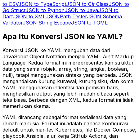
to CSV
JSON to TypeScript
JSON to C# Class
JSON to
Go Struct
JSON to Python
JSON to Java
JSON to
Dart
JSON to XML
JSONPath Tester
JSON Schema
Validator
JSON String Escape
JSON to TOML
Apa Itu Konversi JSON ke YAML?
Konversi JSON ke YAML mengubah data dari
JavaScript Object Notation menjadi YAML Ain't Markup
Language. Kedua format ini merepresentasikan struktur
data yang sama (objek, array, string, angka, boolean,
null), tetapi menggunakan sintaks yang berbeda. JSON
mengandalkan kurung kurawal, kurung siku, dan koma.
YAML menggunakan indentasi dan pemisah baris,
menghasilkan output yang lebih mudah dibaca seperti
teks biasa. Berbeda dengan XML, kedua format ini tidak
memerlukan skema.
YAML dirancang sebagai format serialisasi data yang
ramah manusia. Format ini adalah bahasa konfigurasi
default untuk manifes Kubernetes, file Docker Compose,
playbook Ansible, alur kerja GitHub Actions, dan