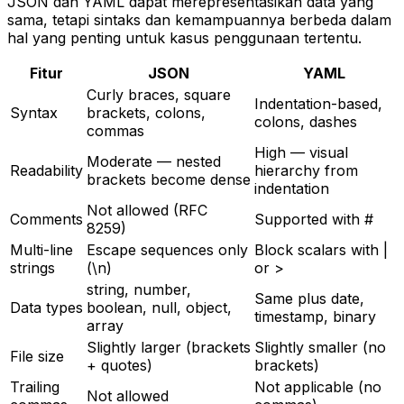
JSON dan YAML dapat merepresentasikan data yang
sama, tetapi sintaks dan kemampuannya berbeda dalam
hal yang penting untuk kasus penggunaan tertentu.
Fitur
JSON
YAML
Curly braces, square
Indentation-based,
Syntax
brackets, colons,
colons, dashes
commas
High — visual
Moderate — nested
Readability
hierarchy from
brackets become dense
indentation
Not allowed (RFC
Comments
Supported with #
8259)
Multi-line
Escape sequences only
Block scalars with |
strings
(\n)
or >
string, number,
Same plus date,
Data types
boolean, null, object,
timestamp, binary
array
Slightly larger (brackets
Slightly smaller (no
File size
+ quotes)
brackets)
Trailing
Not applicable (no
Not allowed