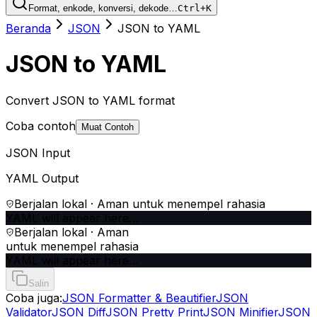
Format, enkode, konversi, dekode…
Ctrl+K
Beranda
JSON
JSON to YAML
JSON to YAML
Convert JSON to YAML format
Coba contoh
Muat Contoh
JSON Input
YAML Output
Berjalan lokal · Aman untuk menempel rahasia
YAML will appear here…
Berjalan lokal · Aman
untuk menempel rahasia
YAML will appear here…
Salin
Coba juga:
JSON Formatter & Beautifier
JSON
Validator
JSON Diff
JSON Pretty Print
JSON Minifier
JSON