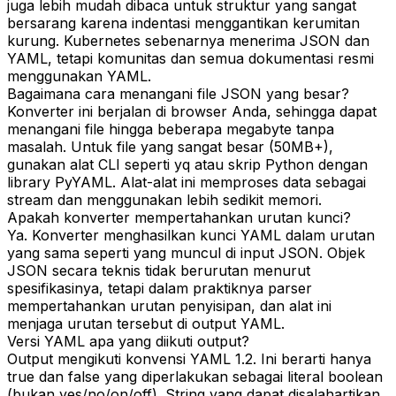
juga lebih mudah dibaca untuk struktur yang sangat
bersarang karena indentasi menggantikan kerumitan
kurung. Kubernetes sebenarnya menerima JSON dan
YAML, tetapi komunitas dan semua dokumentasi resmi
menggunakan YAML.
Bagaimana cara menangani file JSON yang besar?
Konverter ini berjalan di browser Anda, sehingga dapat
menangani file hingga beberapa megabyte tanpa
masalah. Untuk file yang sangat besar (50MB+),
gunakan alat CLI seperti yq atau skrip Python dengan
library PyYAML. Alat-alat ini memproses data sebagai
stream dan menggunakan lebih sedikit memori.
Apakah konverter mempertahankan urutan kunci?
Ya. Konverter menghasilkan kunci YAML dalam urutan
yang sama seperti yang muncul di input JSON. Objek
JSON secara teknis tidak berurutan menurut
spesifikasinya, tetapi dalam praktiknya parser
mempertahankan urutan penyisipan, dan alat ini
menjaga urutan tersebut di output YAML.
Versi YAML apa yang diikuti output?
Output mengikuti konvensi YAML 1.2. Ini berarti hanya
true dan false yang diperlakukan sebagai literal boolean
(bukan yes/no/on/off). String yang dapat disalahartikan