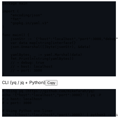
package main

import (

    "encoding/json"

    "fmt"

    "gopkg.in/yaml.v3"

)

func main() {

    jsonStr := `{"host":"localhost","port":3000,"debug"
    var data map[string]interface{}

    json.Unmarshal([]byte(jsonStr), &data)

    yamlBytes, _ := yaml.Marshal(data)

    fmt.Println(string(yamlBytes))

    // → debug: true

    // → host: localhost

    // → port: 3000

}
CLI (yq / jq + Python)
Copy
# Using yq (https://github.com/mikefarah/yq)

echo '{"host":"localhost","port":3000}' | yq -P

# → host: localhost

# → port: 3000

# Using Python one-liner

echo '{"host":"localhost","port":3000}' | python3 -c "i