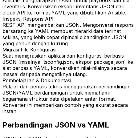
Ansible mengharapkan YAML untuk playbook dan file
inventaris. Konversikan ekspor inventaris JSON dari
cloud API ke format YAML yang dibutuhkan Ansible.
Inspeksi Respons API
REST API mengembalikan JSON. Mengonversi respons
bersarang ke YAML membuat hierarki data terlihat
sekilas, yang lebih cepat dipindai dibandingkan JSON
yang penuh dengan kurung.
Migrasi File Konfigurasi
Saat memigrasikan aplikasi dari konfigurasi berbasis
JSON (misalnya, tsconfig.json, ekspor package.json) ke
alat berbasis YAML, konversikan nilai-nilainya secara
massal daripada mengetiknya ulang.
Pembelajaran & Dokumentasi
Pelajar dan penulis teknis menggunakan perbandingan
JSON/YAML berdampingan untuk memahami
bagaimana struktur data dipetakan antar format.
Konverter ini memberikan contoh yang akurat secara
instan.
Perbandingan JSON vs YAML