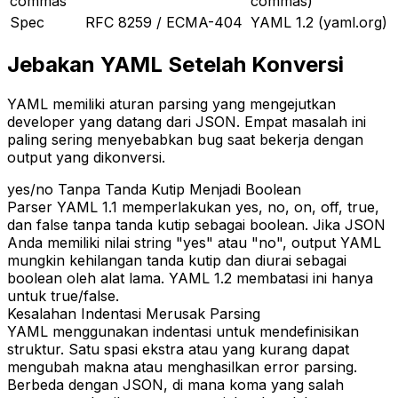
commas
commas)
Spec
RFC 8259 / ECMA-404
YAML 1.2 (yaml.org)
Jebakan YAML Setelah Konversi
YAML memiliki aturan parsing yang mengejutkan
developer yang datang dari JSON. Empat masalah ini
paling sering menyebabkan bug saat bekerja dengan
output yang dikonversi.
yes/no Tanpa Tanda Kutip Menjadi Boolean
Parser YAML 1.1 memperlakukan yes, no, on, off, true,
dan false tanpa tanda kutip sebagai boolean. Jika JSON
Anda memiliki nilai string "yes" atau "no", output YAML
mungkin kehilangan tanda kutip dan diurai sebagai
boolean oleh alat lama. YAML 1.2 membatasi ini hanya
untuk true/false.
Kesalahan Indentasi Merusak Parsing
YAML menggunakan indentasi untuk mendefinisikan
struktur. Satu spasi ekstra atau yang kurang dapat
mengubah makna atau menghasilkan error parsing.
Berbeda dengan JSON, di mana koma yang salah