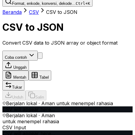
Format, enkode, konversi, dekode…
Ctrl+K
Beranda
CSV
CSV to JSON
CSV to JSON
Convert CSV data to JSON array or object format
Coba contoh
Unggah
Mentah
Tabel
Tukar
Unduh
Salin
Berjalan lokal · Aman untuk menempel rahasia
CSV will appear here…
Berjalan lokal · Aman
untuk menempel rahasia
CSV Input
CSV will appear here…