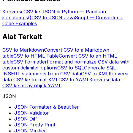
Konversi CSV ke JSON di Python — Panduan
json.dumps()
CSV to JSON JavaScript — Converter +
Code Examples
Alat Terkait
CSV to Markdown
Convert CSV to a Markdown
table
CSV to HTML Table
Convert CSV to an HTML
table
CSV Formatter
Format and normalize CSV data with
custom delimiter options
CSV to SQL
Generate SQL
INSERT statements from CSV data
CSV to XML
Konversi
data CSV ke format XML
CSV to YAML
Konversi data
CSV ke array objek YAML
JSON
JSON Formatter & Beautifier
JSON Validator
JSON Diff
JSON Pretty Print
JSON Minifier