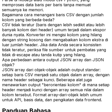
memproses data baris per baris tanpa memuat
semuanya ke memori.
Bagaimana cara menangani baris CSV dengan jumlah
kolom yang berbeda-beda?
CSV tidak teratur (baris dengan lebih sedikit atau lebih
banyak kolom dari header) umum terjadi dalam ekspor
dunia nyata. Konverter ini mengisi kolom yang hilang
dengan string kosong dan mengabaikan kolom ekstra di
luar jumlah header. Jika data Anda secara konsisten
tidak teratur, periksa file sumber untuk pembatas yang
tidak di-escape atau tanda kutip yang hilang.
Apa perbedaan antara output JSON array dan JSON
objek?
JSON array dari objek-objek adalah output standar:
setiap baris CSV menjadi satu objek dalam array, dengan
nama header sebagai kunci. Beberapa alat juga
menawarkan output "berorientasi kolom" di mana setiap
header menjadi kunci dengan array semua nilai dalam
kolom tersebut. Format array-dari-objek lebih umum
untuk API, basis data, dan pengikatan data frontend.
Panduan Bahasa