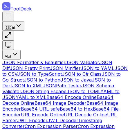
ToolDeck
🇮🇩
id
Alat
JSON Formatter & Beautifier
JSON Validator
JSON
Diff
JSON Pretty Print
JSON Minifier
JSON to YAML
JSON
to CSV
JSON to TypeScript
JSON to C# Class
JSON to
Go Struct
JSON to Python
JSON to Java
JSON to
Dart
JSON to XML
JSONPath Tester
JSON Schema
Validator
JSON String Escape
JSON to TOML
YAML to
JSON
YAML to XML
Base64 Encode Online
Base64
Decode Online
Base64 Image Decoder
Base64 Image
Encoder
Base64 URL-safe
Base64 to Hex
Base64 File
Encoder
URL Encode Online
URL Decode Online
URL
Parser
JWT Encoder
JWT Decoder
Timestamp
Converter
Cron Expression Parser
Cron Expression