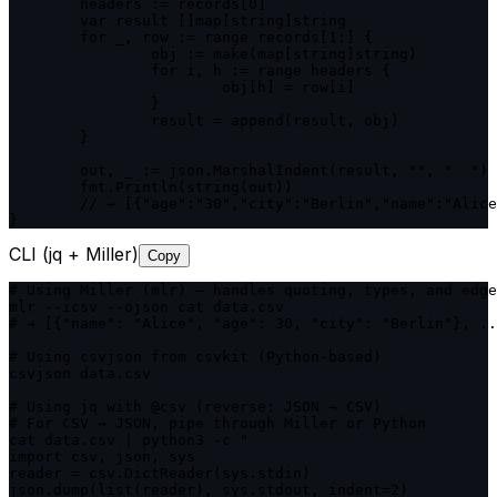
	headers := records[0]

	var result []map[string]string

	for _, row := range records[1:] {

		obj := make(map[string]string)

		for i, h := range headers {

			obj[h] = row[i]

		}

		result = append(result, obj)

	}

	out, _ := json.MarshalIndent(result, "", "  ")

	fmt.Println(string(out))

	// → [{"age":"30","city":"Berlin","name":"Alice"}, ...]

}
CLI (jq + Miller)
Copy
# Using Miller (mlr) — handles quoting, types, and edge
mlr --icsv --ojson cat data.csv

# → [{"name": "Alice", "age": 30, "city": "Berlin"}, ..
# Using csvjson from csvkit (Python-based)

csvjson data.csv

# Using jq with @csv (reverse: JSON → CSV)

# For CSV → JSON, pipe through Miller or Python

cat data.csv | python3 -c "

import csv, json, sys

reader = csv.DictReader(sys.stdin)

json.dump(list(reader), sys.stdout, indent=2)
