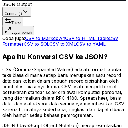
JSON Output
Comma (,)
Tukar
Layar penuh
Coba juga:
CSV to Markdown
CSV to HTML Table
CSV
Formatter
CSV to SQL
CSV to XML
CSV to YAML
Apa itu Konversi CSV ke JSON?
CSV (Comma-Separated Values) adalah format tabular
teks biasa di mana setiap baris merupakan satu record
data dan kolom dalam sebuah record dipisahkan oleh
pembatas, biasanya koma. CSV telah menjadi format
pertukaran standar sejak era awal komputasi personal,
yang diformalkan dalam RFC 4180. Spreadsheet, basis
data, dan alat ekspor data semuanya menghasilkan CSV
karena formatnya sederhana, ringkas, dan dapat dibaca
oleh hampir setiap bahasa pemrograman.
JSON (JavaScript Object Notation) merepresentasikan