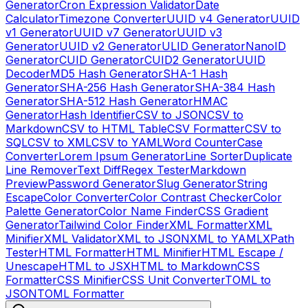
Generator
Cron Expression Validator
Date
Calculator
Timezone Converter
UUID v4 Generator
UUID
v1 Generator
UUID v7 Generator
UUID v3
Generator
UUID v2 Generator
ULID Generator
NanoID
Generator
CUID Generator
CUID2 Generator
UUID
Decoder
MD5 Hash Generator
SHA-1 Hash
Generator
SHA-256 Hash Generator
SHA-384 Hash
Generator
SHA-512 Hash Generator
HMAC
Generator
Hash Identifier
CSV to JSON
CSV to
Markdown
CSV to HTML Table
CSV Formatter
CSV to
SQL
CSV to XML
CSV to YAML
Word Counter
Case
Converter
Lorem Ipsum Generator
Line Sorter
Duplicate
Line Remover
Text Diff
Regex Tester
Markdown
Preview
Password Generator
Slug Generator
String
Escape
Color Converter
Color Contrast Checker
Color
Palette Generator
Color Name Finder
CSS Gradient
Generator
Tailwind Color Finder
XML Formatter
XML
Minifier
XML Validator
XML to JSON
XML to YAML
XPath
Tester
HTML Formatter
HTML Minifier
HTML Escape /
Unescape
HTML to JSX
HTML to Markdown
CSS
Formatter
CSS Minifier
CSS Unit Converter
TOML to
JSON
TOML Formatter