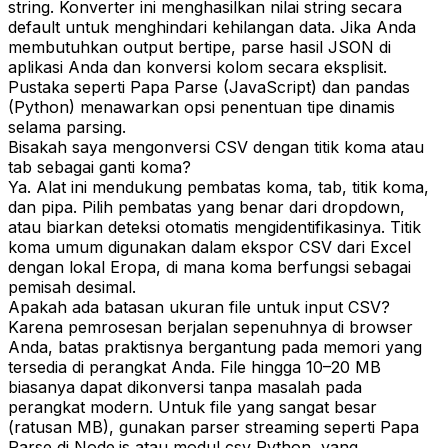
string. Konverter ini menghasilkan nilai string secara
default untuk menghindari kehilangan data. Jika Anda
membutuhkan output bertipe, parse hasil JSON di
aplikasi Anda dan konversi kolom secara eksplisit.
Pustaka seperti Papa Parse (JavaScript) dan pandas
(Python) menawarkan opsi penentuan tipe dinamis
selama parsing.
Bisakah saya mengonversi CSV dengan titik koma atau
tab sebagai ganti koma?
Ya. Alat ini mendukung pembatas koma, tab, titik koma,
dan pipa. Pilih pembatas yang benar dari dropdown,
atau biarkan deteksi otomatis mengidentifikasinya. Titik
koma umum digunakan dalam ekspor CSV dari Excel
dengan lokal Eropa, di mana koma berfungsi sebagai
pemisah desimal.
Apakah ada batasan ukuran file untuk input CSV?
Karena pemrosesan berjalan sepenuhnya di browser
Anda, batas praktisnya bergantung pada memori yang
tersedia di perangkat Anda. File hingga 10–20 MB
biasanya dapat dikonversi tanpa masalah pada
perangkat modern. Untuk file yang sangat besar
(ratusan MB), gunakan parser streaming seperti Papa
Parse di Node.js atau modul csv Python, yang