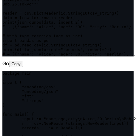
Bob,25,Tokyo"""

reader = csv.DictReader(io.StringIO(csv_string))

data = [row for row in reader]

print(json.dumps(data, indent=2))

# → [{"name": "Alice", "age": "30", "city": "Berlin"}, 
# With type coercion (age as int)

import pandas as pd

df = pd.read_csv(io.StringIO(csv_string))

print(df.to_json(orient="records", indent=2))

# → [{"name": "Alice", "age": 30, "city": "Berlin"}, ..
Go
Copy
package main

import (

	"encoding/csv"

	"encoding/json"

	"fmt"

	"strings"

)

func main() {

	input := "name,age,city\nAlice,30,Berlin\nBob,25,Tokyo"

	r := csv.NewReader(strings.NewReader(input))

	records, _ := r.ReadAll()
