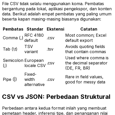
File CSV tidak selalu menggunakan koma. Pembatas
bergantung pada lokal, aplikasi pengekspor, dan konten
data. Berikut adalah empat pembatas yang paling umum
beserta kapan masing-masing biasanya digunakan:
Pembatas
Standar
Ekstensi
Catatan
RFC 4180
Most common; Excel
Comma (,)
.csv
default
default export
TSV
Avoids quoting fields
Tab (\t)
.tsv
variant
that contain commas
Used where comma is
Semicolon
European
.csv
the decimal separator
(;)
locale CSV
(DE, FR, BR)
Fixed-
Rare in field values,
Pipe (|)
width
.csv
good for messy data
alternative
CSV vs JSON: Perbedaan Struktural
Perbedaan antara kedua format inilah yang membuat
pemetaan header, inferensi tipe, dan penanganan nilai