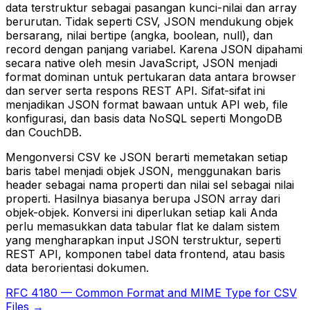
data terstruktur sebagai pasangan kunci-nilai dan array
berurutan. Tidak seperti CSV, JSON mendukung objek
bersarang, nilai bertipe (angka, boolean, null), dan
record dengan panjang variabel. Karena JSON dipahami
secara native oleh mesin JavaScript, JSON menjadi
format dominan untuk pertukaran data antara browser
dan server serta respons REST API. Sifat-sifat ini
menjadikan JSON format bawaan untuk API web, file
konfigurasi, dan basis data NoSQL seperti MongoDB
dan CouchDB.
Mengonversi CSV ke JSON berarti memetakan setiap
baris tabel menjadi objek JSON, menggunakan baris
header sebagai nama properti dan nilai sel sebagai nilai
properti. Hasilnya biasanya berupa JSON array dari
objek-objek. Konversi ini diperlukan setiap kali Anda
perlu memasukkan data tabular flat ke dalam sistem
yang mengharapkan input JSON terstruktur, seperti
REST API, komponen tabel data frontend, atau basis
data berorientasi dokumen.
RFC 4180 — Common Format and MIME Type for CSV
Files →