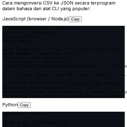
Cara mengonversi CSV ke JSON secara terprogram
dalam bahasa dan alat CLI yang populer:
JavaScript (browser / Node.js)
Copy
// Simple CSV string → JSON array

const csv = `name,age,city

Alice,30,Berlin

Bob,25,Tokyo`

const [headerLine, ...rows] = csv.trim().split('\n')

const headers = headerLine.split(',')

const json = rows.map(row => {

  const values = row.split(',')

  return Object.fromEntries(headers.map((h, i) => [h, v
})

// → [{ name: "Alice", age: "30", city: "Berlin" }, ...
// With the built-in fetch + a library (Papa Parse)

import Papa from 'papaparse'

const result = Papa.parse(csvString, { header: true, dy
console.log(result.data) // typed numbers and booleans
Python
Copy
import csv, json, io

csv_string = """name,age,city

Alice,30,Berlin
