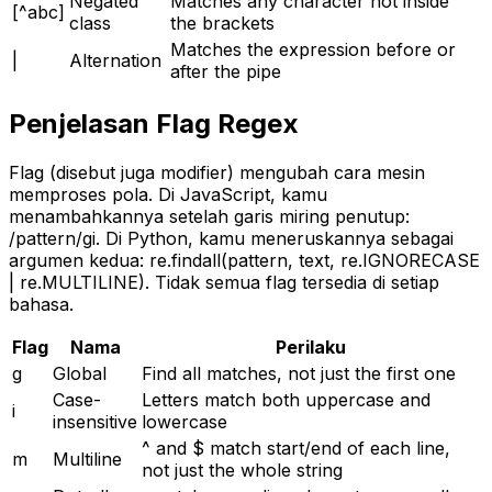
Negated
Matches any character not inside
[^abc]
class
the brackets
Matches the expression before or
|
Alternation
after the pipe
Penjelasan Flag Regex
Flag (disebut juga modifier) mengubah cara mesin
memproses pola. Di JavaScript, kamu
menambahkannya setelah garis miring penutup:
/pattern/gi. Di Python, kamu meneruskannya sebagai
argumen kedua: re.findall(pattern, text, re.IGNORECASE
| re.MULTILINE). Tidak semua flag tersedia di setiap
bahasa.
Flag
Nama
Perilaku
g
Global
Find all matches, not just the first one
Case-
Letters match both uppercase and
i
insensitive
lowercase
^ and $ match start/end of each line,
m
Multiline
not just the whole string