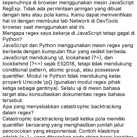
sepenuhnya di browser menggunakan mesin JavaScript
RegExp. Tidak ada permintaan jaringan yang dibuat
dengan teks atau pola kamu. Kamu dapat memverifikasi
hal ini dengan membuka tab Network di DevTools
browser saat menggunakan alat ini.
Mengapa regex saya bekerja di JavaScript tetapi gagal di
Python?
JavaScript dan Python menggunakan mesin regex yang
berbeda dengan kumpulan fitur yang sedikit berbeda.
JavaScript mendukung \d, lookahead (?=), dan
lookbehind (?<=) sejak ES2018, tetapi tidak mendukung
conditional pattern, atomic group, atau possessive
quantifier. Modul re Python tidak mendukung kelas
properti Unicode \p{} (gunakan modul regex pihak
ketiga sebagai gantinya). Selalu uji di mesin bahasa
target atau konsultasikan dokumentasi regex bahasa
tersebut.
Apa yang menyebabkan catastrophic backtracking
dalam regex?
Catastrophic backtracking terjadi ketika pola memiliki
quantifier bersarang yang menghasilkan jumlah jalur
pencocokan yang eksponensial. Contoh klasiknya
adalah (a+)+ yang diterapkan pada string berisi karakter