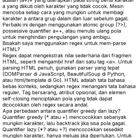
a yang diikuti oleh karakter yang tidak cocok. Mesin
mencoba setiap cara yang mungkin untuk membagi
karakter a antara grup dalam dan luar sebelum gagal.
Perbaiki ini dengan menggunakan atomic group (?>),
possessive quantifier a++, atau menulis ulang pola
untuk menghindari pengulangan yang ambigu.
Bisakah saya menggunakan regex untuk mem-parse
HTML?
Regex dapat mengekstrak nilai sederhana dari fragmen
HTML, seperti mengambil href dari satu tag <a>. Untuk
parsing HTML penuh, gunakan parser yang tepat
(DOMParser di JavaScript, BeautifulSoup di Python,
atau html/template di Go). HTML adalah tata bahasa
bebas konteks, sedangkan regex menangani tata bahasa
reguler. Tag bersarang, atribut opsional, dan elemen
self-closing menciptakan pola yang tidak dapat
dicocokkan oleh regex secara andal.
Apa perbedaan antara quantifier greedy dan lazy?
Quantifier greedy (* atau +) mencocokkan sebanyak
mungkin karakter, lalu backtrack jika sisa pola gagal.
Quantifier lazy (*? atau +?) mencocokkan sesedikit
mungkin karakter, hanya meluas jika diperlukan. Untuk