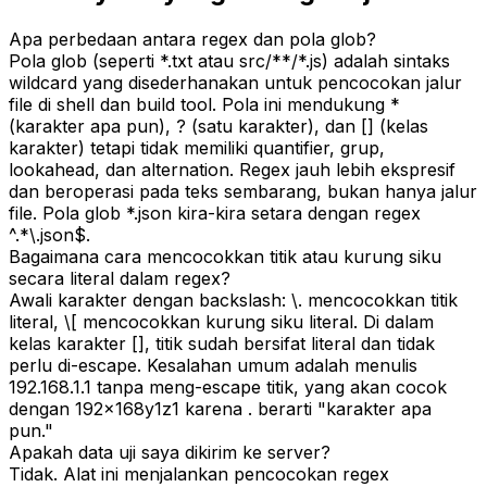
Apa perbedaan antara regex dan pola glob?
Pola glob (seperti *.txt atau src/**/*.js) adalah sintaks
wildcard yang disederhanakan untuk pencocokan jalur
file di shell dan build tool. Pola ini mendukung *
(karakter apa pun), ? (satu karakter), dan [] (kelas
karakter) tetapi tidak memiliki quantifier, grup,
lookahead, dan alternation. Regex jauh lebih ekspresif
dan beroperasi pada teks sembarang, bukan hanya jalur
file. Pola glob *.json kira-kira setara dengan regex
^.*\.json$.
Bagaimana cara mencocokkan titik atau kurung siku
secara literal dalam regex?
Awali karakter dengan backslash: \. mencocokkan titik
literal, \[ mencocokkan kurung siku literal. Di dalam
kelas karakter [], titik sudah bersifat literal dan tidak
perlu di-escape. Kesalahan umum adalah menulis
192.168.1.1 tanpa meng-escape titik, yang akan cocok
dengan 192x168y1z1 karena . berarti "karakter apa
pun."
Apakah data uji saya dikirim ke server?
Tidak. Alat ini menjalankan pencocokan regex