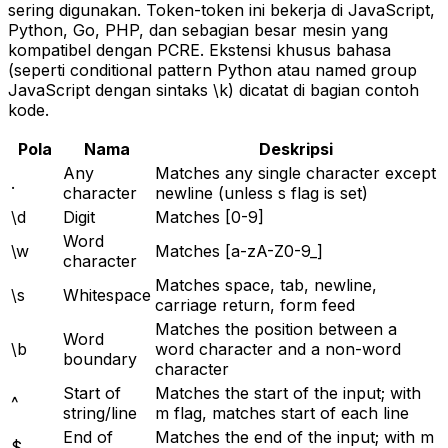
sering digunakan. Token-token ini bekerja di JavaScript,
Python, Go, PHP, dan sebagian besar mesin yang
kompatibel dengan PCRE. Ekstensi khusus bahasa
(seperti conditional pattern Python atau named group
JavaScript dengan sintaks \k) dicatat di bagian contoh
kode.
Pola
Nama
Deskripsi
Any
Matches any single character except
.
character
newline (unless s flag is set)
\d
Digit
Matches [0-9]
Word
\w
Matches [a-zA-Z0-9_]
character
Matches space, tab, newline,
\s
Whitespace
carriage return, form feed
Matches the position between a
Word
\b
word character and a non-word
boundary
character
Start of
Matches the start of the input; with
^
string/line
m flag, matches start of each line
End of
Matches the end of the input; with m
$