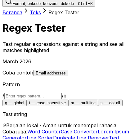
Format, enkode, konversi, dekode…
Ctrl+K
Beranda
Teks
Regex Tester
Regex Tester
Test regular expressions against a string and see all
matches highlighted
March 2026
Coba contoh
Email addresses
Pattern
/
/
g
g
—
global
i
—
case insensitive
m
—
multiline
s
—
dot all
Test string
Berjalan lokal · Aman untuk menempel rahasia
Coba juga:
Word Counter
Case Converter
Lorem Ipsum
Generator
Line Sorter
Duplicate Line Remover
Text