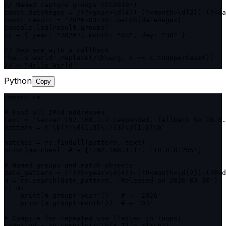
// Named capture groups (ES2018+)

const dateRegex = /(?<year>\d{4})-(?<month>\d{2})-(?<da
const result = '2026-03-30'.match(dateRegex)

console.log(result.groups)

// → { year: "2026", month: "03", day: "30" }

// Replace with a callback

'hello world'.replace(/\b\w/g, c => c.toUpperCase())

// → "Hello World"
Python
Copy
import re

# Find all IPv4 addresses

text = 'Server 192.168.1.1 responded, fallback to 10.0.
pattern = r'\b(?:\d{1,3}\.){3}\d{1,3}\b'

matches = re.findall(pattern, text)

print(matches)  # → ['192.168.1.1', '10.0.0.255']

# Named groups and match objects

date_pattern = r'(?P<year>\d{4})-(?P<month>\d{2})-(?P<d
m = re.search(date_pattern, 'Released on 2026-03-30')

if m:

    print(m.group('year'))   # → '2026'

    print(m.group('month'))  # → '03'

# Compile for repeated use (faster in loops)

compiled = re.compile(r'\b[A-Z][a-z]+\b')
