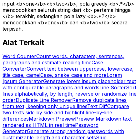
input <b>one</b><b>two</b>, pola greedy <b>.*</b>
mencocokkan seluruh string dari <b> pertama hingga
</b> terakhir, sedangkan pola lazy <b>.*?</b>
mencocokkan <b>one</b> dan <b>two</b> secara
terpisah.
Alat Terkait
Word Counter
Count words, characters, sentences,
paragraphs and estimate reading time
Case
Converter
Convert text between uppercase, lowercase,
title case, camelCase, snake_case and more
Lorem
Ipsum Generator
Generate lorem ipsum placeholder text
with configurable paragraphs and words
Line Sorter
Sort
lines alphabetically, by length, reverse or randomize line
order
Duplicate Line Remover
Remove duplicate lines
from text, keeping only unique lines
Text Diff
Compare
two texts side by side and highlight line-by-line
differences
Markdown Preview
Preview Markdown text
rendered as HTML in real time
Password
Generator
Generate strong random passwords with
customizable length and character sets
Slug