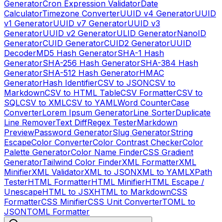
Generator
Cron Expression Validator
Date
Calculator
Timezone Converter
UUID v4 Generator
UUID
v1 Generator
UUID v7 Generator
UUID v3
Generator
UUID v2 Generator
ULID Generator
NanoID
Generator
CUID Generator
CUID2 Generator
UUID
Decoder
MD5 Hash Generator
SHA-1 Hash
Generator
SHA-256 Hash Generator
SHA-384 Hash
Generator
SHA-512 Hash Generator
HMAC
Generator
Hash Identifier
CSV to JSON
CSV to
Markdown
CSV to HTML Table
CSV Formatter
CSV to
SQL
CSV to XML
CSV to YAML
Word Counter
Case
Converter
Lorem Ipsum Generator
Line Sorter
Duplicate
Line Remover
Text Diff
Regex Tester
Markdown
Preview
Password Generator
Slug Generator
String
Escape
Color Converter
Color Contrast Checker
Color
Palette Generator
Color Name Finder
CSS Gradient
Generator
Tailwind Color Finder
XML Formatter
XML
Minifier
XML Validator
XML to JSON
XML to YAML
XPath
Tester
HTML Formatter
HTML Minifier
HTML Escape /
Unescape
HTML to JSX
HTML to Markdown
CSS
Formatter
CSS Minifier
CSS Unit Converter
TOML to
JSON
TOML Formatter