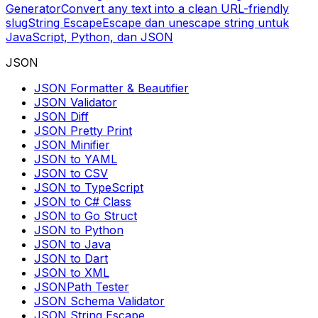
Generator
Convert any text into a clean URL-friendly
slug
String Escape
Escape dan unescape string untuk
JavaScript, Python, dan JSON
JSON
JSON Formatter & Beautifier
JSON Validator
JSON Diff
JSON Pretty Print
JSON Minifier
JSON to YAML
JSON to CSV
JSON to TypeScript
JSON to C# Class
JSON to Go Struct
JSON to Python
JSON to Java
JSON to Dart
JSON to XML
JSONPath Tester
JSON Schema Validator
JSON String Escape