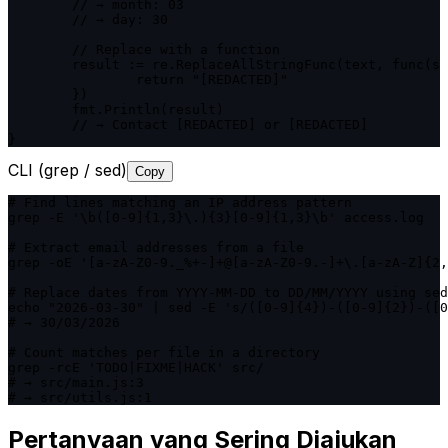
	// → month: 03

	// → day: 30

	// Replace with a function

	result := re.ReplaceAllStringFunc(text, func(s string) string {

		return "[REDACTED]"

	})

	fmt.Println(result)

	// → Contact [REDACTED] or [REDACTED]

}
CLI (grep / sed)
Copy
# Find lines matching an IP address pattern

grep -E '\b([0-9]{1,3}\.){3}[0-9]{1,3}\b' access.log

# Extract email addresses from a file

grep -oE '[a-zA-Z0-9._%+-]+@[a-zA-Z0-9.-]+\.[a-zA-Z]{2,
# Replace dates from YYYY-MM-DD to DD/MM/YYYY using sed

echo "2026-03-30" | sed -E 's/([0-9]{4})-([0-9]{2})-([0
# → 30/03/2026

# Count matches per file in a directory

grep -rcE 'TODO|FIXME|HACK' src/

# → src/main.js:3

# → src/utils.js:1
Pertanyaan yang Sering Diajukan