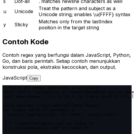
s
Dot-all
. matches newline characters as well
Treat the pattern and subject as a
u
Unicode
Unicode string; enables \u{FFFF} syntax
Matches only from the lastIndex
y
Sticky
position in the target string
Contoh Kode
Contoh regex yang berfungsi dalam JavaScript, Python,
Go, dan baris perintah. Setiap contoh menunjukkan
konstruksi pola, ekstraksi kecocokan, dan output.
JavaScript
Copy
// Match all email addresses in a string

const text = 'Contact us at support@example.com or sale
const emailRegex = /[a-zA-Z0-9._%+-]+@[a-zA-Z0-9.-]+\.[
const matches = text.matchAll(emailRegex)

for (const match of matches) {

  console.log(match[0], 'at index', match.index)

}

// → "support@example.com" at index 14

// → "sales@example.com" at index 37
