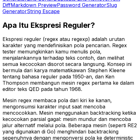
Diff
Markdown Preview
Password Generator
Slug
Generator
String Escape
Apa Itu Ekspresi Reguler?
Ekspresi reguler (regex atau regexp) adalah urutan
karakter yang mendefinisikan pola pencarian. Regex
tester memungkinkan kamu menulis pola,
menjalankannya terhadap teks contoh, dan melihat
semua kecocokan disorot secara langsung. Konsep ini
bermula dari karya matematikawan Stephen Kleene
tentang bahasa reguler pada 1950-an, dan Ken
Thompson membangun mesin regex pertama ke dalam
editor teks QED pada tahun 1968.
Mesin regex membaca pola dari kiri ke kanan,
mengonsumsi karakter input saat mencoba
mencocokkan. Mesin menggunakan backtracking ketika
kecocokan parsial gagal: mesin mundur dan mencoba
jalur alternatif melalui pola. Beberapa mesin (seperti RE2
yang digunakan di Go) menghindari backtracking
sepenuhnya dengan mengonversi pola ke deterministic