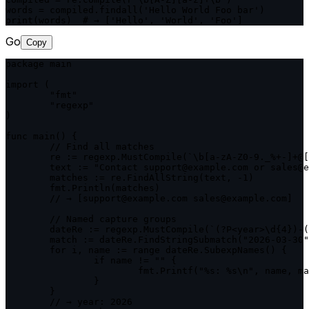
words = compiled.findall('Hello World Foo bar')

print(words)  # → ['Hello', 'World', 'Foo']
Go
Copy
package main

import (

	"fmt"

	"regexp"

)

func main() {

	// Find all matches

	re := regexp.MustCompile(`\b[a-zA-Z0-9._%+-]+@[a-zA-Z0-9.-]+\.[a-zA-Z]{2,}\b`)

	text := "Contact support@example.com or sales@example.com"

	matches := re.FindAllString(text, -1)

	fmt.Println(matches)

	// → [support@example.com sales@example.com]

	// Named capture groups

	dateRe := regexp.MustCompile(`(?P<year>\d{4})-(?P<month>\d{2})-(?P<day>\d{2})`)

	match := dateRe.FindStringSubmatch("2026-03-30")

	for i, name := range dateRe.SubexpNames() {

		if name != "" {

			fmt.Printf("%s: %s\n", name, match[i])

		}

	}

	// → year: 2026
