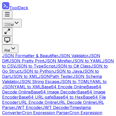
ToolDeck
🇮🇩
id
Alat
JSON Formatter & Beautifier
JSON Validator
JSON
Diff
JSON Pretty Print
JSON Minifier
JSON to YAML
JSON
to CSV
JSON to TypeScript
JSON to C# Class
JSON to
Go Struct
JSON to Python
JSON to Java
JSON to
Dart
JSON to XML
JSONPath Tester
JSON Schema
Validator
JSON String Escape
JSON to TOML
YAML to
JSON
YAML to XML
Base64 Encode Online
Base64
Decode Online
Base64 Image Decoder
Base64 Image
Encoder
Base64 URL-safe
Base64 to Hex
Base64 File
Encoder
URL Encode Online
URL Decode Online
URL
Parser
JWT Encoder
JWT Decoder
Timestamp
Converter
Cron Expression Parser
Cron Expression