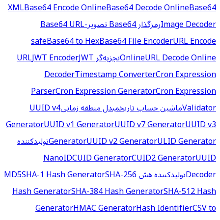
XML
Base64 Encode Online
Base64 Decode Online
Base64
Image Decoder
رمزگذار Base64 تصویر
Base64 URL-
safe
Base64 to Hex
Base64 File Encoder
URL Encode
URL Decode Online
Online
تجزیه‌گر URL
JWT
JWT Encoder
Decoder
Timestamp Converter
Cron Expression
Parser
Cron Expression Generator
Cron Expression
Validator
ماشین حساب تاریخ
مبدل منطقه زمانی
UUID v4
Generator
UUID v1 Generator
UUID v7 Generator
UUID v3
ULID Generator
UUID v2 Generator
Generator
تولیدکننده
NanoID
CUID Generator
CUID2 Generator
UUID
Decoder
تولیدکننده هش MD5
SHA-256
SHA-1 Hash Generator
Hash Generator
SHA-384 Hash Generator
SHA-512 Hash
Generator
HMAC Generator
Hash Identifier
CSV to