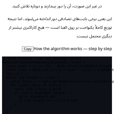
در غیر این صورت، آن را دور بیندازید و دوباره تلاش کنید.
این یعنی برخی بایت‌های تصادفی
دور انداخته می‌شوند
، اما نتیجه
توزیع کاملاً یکنواخت بر روی الفبا است — هیچ کاراکتری بیشتر از
دیگری محتمل نیست.
How the algorithm works — step by step
Copy
// Pure browser — no npm package needed

function generateNanoid(alphabet, size) {

  const mask = (2 << (31 - Math.clz32((alphabet.length 
  const step = Math.ceil((1.6 * mask * size) / alphabet
  let id = ''

  while (id.length < size) {

    const bytes = crypto.getRandomValues(new Uint8Array
    for (const byte of bytes) {

      const idx = byte & mask

      if (idx < alphabet.length) {

        id += alphabet[idx]

        if (id.length === size) break

      }

    }

  }
