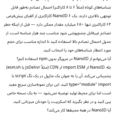
شناسه‌های کوتاه (مثلاً ۶ تا ۸ کاراکتر) احتمال تصادم به‌طور قابل
توجهی بالاتری دارند. یک NanoID ۶ کاراکتری از الفبای پیش‌فرض
۶۴ کاراکتری تنها ~۶۸ میلیارد مقدار ممکن دارد — قبل از اینکه خطر
تصادم غیرقابل چشم‌پوشی شود مناسب چند هزار شناسه است. از
جدول احتمال تصادم بالا استفاده کنید تا اندازه مناسب برای حجم
مورد انتظار شناسه‌های خود را انتخاب کنید.
آیا می‌توانم از NanoID در مرورگر بدون npm استفاده کنم؟
بله. NanoID از import ESM از CDN (مثلاً jsDelivr یا esm.sh)
پشتیبانی می‌کند. آن را به عنوان یک ماژول در یک تگ script با
type="module" import کنید. این برای نمونه‌سازی سریع مفید
است اما برای محیط تولید توصیه نمی‌شود — به یک نسخه خاص
پین کنید و در نظر بگیرید که اسکریپت را خودتان میزبانی کنید.
آیا NanoID در همه محیط‌ها کار می‌کند؟