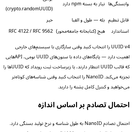
وابستگی‌ها
نیاز به بسته npm دارد
(crypto.randomUUID)
قابل تنظیم
بله — طول و الفبا
خیر
استاندارد
هیچ (کتابخانه جامعه‌محور)
RFC 4122 / RFC 9562
UUID v4 را انتخاب کنید وقتی سازگاری با سیستم‌های خارجی
اهمیت دارد — پایگاه‌های داده با ستون‌های UUID بومی، APIهایی
که قالب UUID انتظار دارند، یا زیرساخت ثبت رویداد که UUIDها را
تجزیه می‌کند. NanoID را انتخاب کنید وقتی شناسه‌های کوتاه‌تر
می‌خواهید و کنترل کامل پشته را دارید.
احتمال تصادم بر اساس اندازه
احتمال تصادم NanoID به طول شناسه و نرخ تولید بستگی دارد.