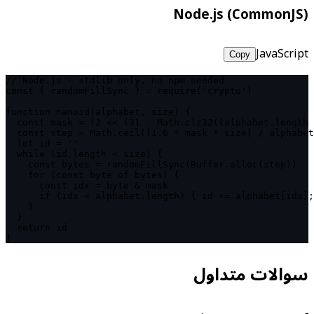
Node.js (CommonJS)
JavaScript
Copy
// Node.js — stdlib only, no npm needed

const { randomFillSync } = require('crypto')

function nanoid(alphabet, size) {

  const mask = (2 << (31 - Math.clz32((alphabet.length 
  const step = Math.ceil((1.6 * mask * size) / alphabet
  let id = ''

  while (id.length < size) {

    const bytes = randomFillSync(Buffer.alloc(step))

    for (const byte of bytes) {

      const idx = byte & mask

      if (idx < alphabet.length) { id += alphabet[idx];
    }

  }

  return id

}
سوالات متداول