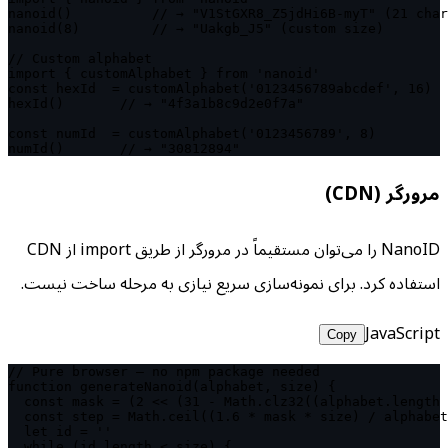
nanoid()          // → "V1StGXR8_Z5jdHi6B-myT" (21 char
nanoid(8)         // → "Uakgb_J5" (custom size)

// Custom alphabet

import { customAlphabet } from 'nanoid'

const hexId  = customAlphabet('0123456789abcdef', 16)

hexId()       // → "4f3a1b8c9d2e0f7a"

const numId  = customAlphabet('0123456789', 8)

numId()       // → "30812894"
مرورگر (CDN)
NanoID را می‌توان مستقیماً در مرورگر از طریق import از CDN
استفاده کرد. برای نمونه‌سازی سریع نیازی به مرحله ساخت نیست.
JavaScript
Copy
// Pure browser — no npm package needed

function generateNanoid(alphabet, size) {

  const mask = (2 << (31 - Math.clz32((alphabet.length 
  const step = Math.ceil((1.6 * mask * size) / alphabet
  let id = ''

  while (id.length < size) {
