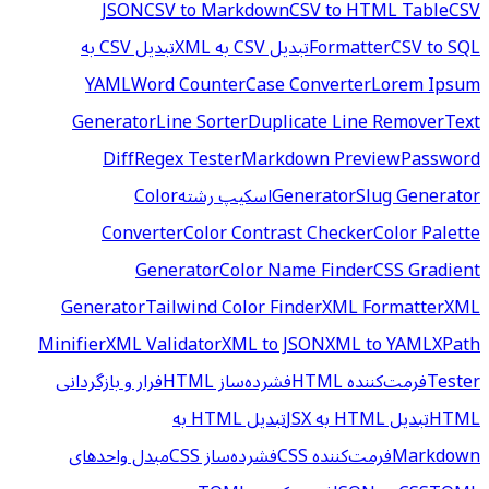
JSON
CSV to Markdown
CSV to HTML Table
CSV
CSV to SQL
Formatter
تبدیل CSV به XML
تبدیل CSV به
YAML
Word Counter
Case Converter
Lorem Ipsum
Generator
Line Sorter
Duplicate Line Remover
Text
Diff
Regex Tester
Markdown Preview
Password
Slug Generator
Generator
اسکیپ رشته
Color
Converter
Color Contrast Checker
Color Palette
Generator
Color Name Finder
CSS Gradient
Generator
Tailwind Color Finder
XML Formatter
XML
Minifier
XML Validator
XML to JSON
XML to YAML
XPath
Tester
فرمت‌کننده HTML
فشرده‌ساز HTML
فرار و بازگردانی
HTML
تبدیل HTML به JSX
تبدیل HTML به
Markdown
فرمت‌کننده CSS
فشرده‌ساز CSS
مبدل واحدهای