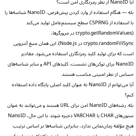
آیا NanoID از نظر رمزنگاری امن است؟
بله — هنگام استفاده از وارد کردن پیش‌فرض، NanoID شناسه‌ها را
با استفاده از CSPRNG سطح سیستم‌عامل تولید می‌کند
(crypto.getRandomValues در مرورگرها،
crypto.randomFillSync در Node.js). این همان منبع آنتروپی
است که برای تولید کلید رمزنگاری استفاده می‌شود. مقادیر
NanoID برای توکن‌های نشست، کلیدهای API و سایر شناسه‌های
حساس از نظر امنیتی مناسب هستند.
آیا می‌توانم از NanoID به عنوان کلید اصلی پایگاه داده استفاده
کنم؟
بله. رشته‌های NanoID امن برای URL هستند و می‌توانند به عنوان
ستون‌های CHAR یا VARCHAR ذخیره شوند. با این حال، NanoID
هیچ مؤلفه زمان‌نمایی ندارد، بنابراین شناسه‌ها بر اساس ترتیب