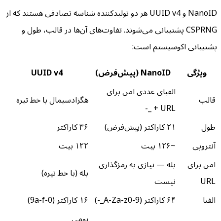
NanoID و UUID v4 هر دو تولیدکننده شناسه تصادفی هستند که از
CSPRNG پشتیبانی می‌شوند. تفاوت‌های آن‌ها در قالب، طول و
پشتیبانی اکوسیستم است:
ویژگی
NanoID (پیش‌فرض)
UUID v4
الفبای عددی امن برای
قالب
هگزادسیمال با خط تیره
URL + _-
طول
۲۱ کاراکتر (پیش‌فرض)
۳۶ کاراکتر
آنتروپی
~۱۲۶ بیت
۱۲۲ بیت
امن برای
بله — نیازی به رمزگذاری
بله (با خط تیره)
URL
نیست
الفبا
۶۴ کاراکتر (A-Za-z0-9_-)
۱۶ کاراکتر (0-9a-f)
بومی