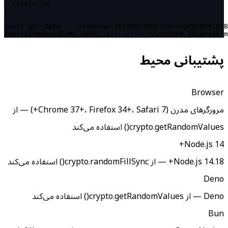
  return id

}

const URL_SAFE = 'useandom-26T198340PX75pxJACKVERYMINDB
generateNanoid(URL_SAFE, 21)  // → "V1StGXR8_Z5jdHi6B-m
پشتیبانی محیط
Browser
مرورگرهای مدرن (Chrome 37+، Firefox 34+، Safari 7+) — از
crypto.getRandomValues() استفاده می‌کند
Node.js 14+
Node.js 14.18+ — از crypto.randomFillSync() استفاده می‌کند
Deno
Deno — از crypto.getRandomValues() استفاده می‌کند
Bun