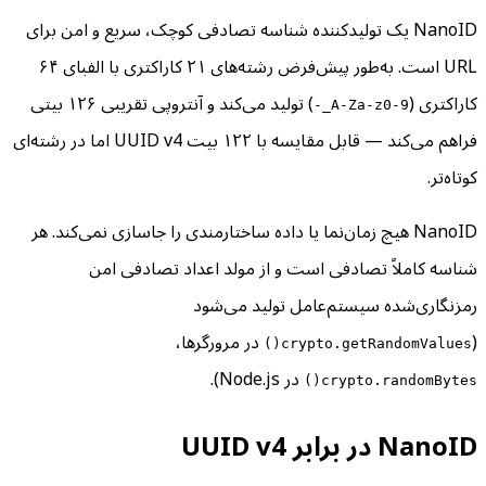
NanoID یک تولیدکننده شناسه تصادفی کوچک، سریع و امن برای
URL است. به‌طور پیش‌فرض رشته‌های ۲۱ کاراکتری با الفبای ۶۴
کاراکتری (
) تولید می‌کند و آنتروپی تقریبی ۱۲۶ بیتی
A-Za-z0-9_-
فراهم می‌کند — قابل مقایسه با ۱۲۲ بیت UUID v4 اما در رشته‌ای
کوتاه‌تر.
NanoID هیچ زمان‌نما یا داده ساختارمندی را جاسازی نمی‌کند. هر
شناسه کاملاً تصادفی است و از مولد اعداد تصادفی امن
رمزنگاری‌شده سیستم‌عامل تولید می‌شود
(
در مرورگرها،
crypto.getRandomValues()
در Node.js).
crypto.randomBytes()
NanoID در برابر UUID v4