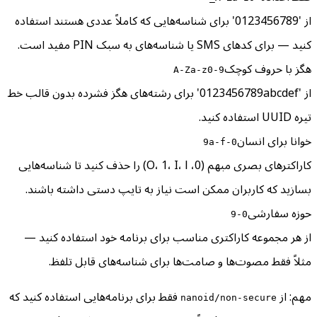
از '0123456789' برای شناسه‌هایی که کاملاً عددی هستند استفاده
کنید — برای کدهای SMS یا شناسه‌های به سبک PIN مفید است.
هگز با حروف کوچک
A-Za-z0-9
از '0123456789abcdef' برای رشته‌های هگز فشرده بدون قالب خط
تیره UUID استفاده کنید.
خوانا برای انسان
0-9a-f
کاراکترهای بصری مبهم (0، O، 1، I، l) را حذف کنید تا شناسه‌هایی
بسازید که کاربران ممکن است نیاز به تایپ دستی داشته باشند.
حوزه سفارشی
0-9
از هر مجموعه کاراکتری مناسب برای برنامه خود استفاده کنید —
مثلاً فقط مصوت‌ها و صامت‌ها برای شناسه‌های قابل تلفظ.
مهم: از
فقط برای برنامه‌هایی استفاده کنید که
nanoid/non-secure