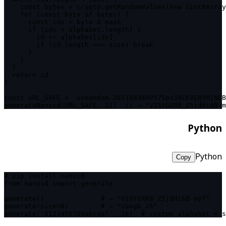
    const bytes = crypto.getRandomValues(new Uint8Array
    for (const byte of bytes) {

      const idx = byte & mask

      if (idx < alphabet.length) {

        id += alphabet[idx]

        if (id.length === size) break

      }

    }

  }

  return id

}

const URL_SAFE = 'useandom-26T198340PX75pxJACKVERYMINDB
generateNanoid(URL_SAFE, 21)  // → "V1StGXR8_Z5jdHi6B-m
Python
Python
Copy
# pip install nanoid

from nanoid import generate

generate()              # → "V1StGXR8_Z5jdHi6B-myT"

generate(size=8)        # → "Uakgb_J5"

generate('0123456789abcdef', 16)  # custom alphabet + s