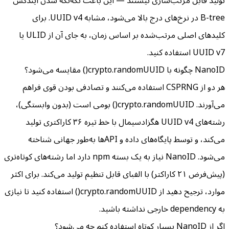
تولید قابل مرتب‌سازی نیستند — این باعث تکه‌تکه شدن ایندکس
B-tree در نرخ‌های درج بالا می‌شود، مشابه UUID v4. برای
کلیدهای اصلی مرتب‌شده بر اساس زمان، به جای آن از ULID یا
UUID v7 استفاده کنید.
NanoID چگونه با crypto.randomUUID() مقایسه می‌شود؟
هر دو از CSPRNG استفاده می‌کنند و تصادفی بودن قوی فراهم
می‌آورند. crypto.randomUUID() بومی است (بدون وابستگی)،
رشته‌های UUID v4 هگزادسیمال با خط تیره ۳۶ کاراکتری تولید
می‌کند، و توسط پایگاه‌های داده و APIها به‌طور جهانی شناخته
می‌شود. NanoID نیاز به یک بسته npm دارد اما رشته‌های کوتاه‌تری
(پیش‌فرض ۲۱ کاراکتر) با الفبای قابل تنظیم تولید می‌کند. برای اکثر
موارد، ترجیح دهید از crypto.randomUUID() استفاده کنید تا نیازی
به dependency خارجی نداشته باشید.
اگر از NanoID بسیار کوتاه استفاده کنم چه می‌شود؟