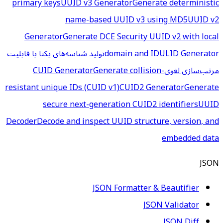
primary keys
UUID v3 Generator
Generate deterministic
name-based UUID v3 using MD5
UUID v2
Generator
Generate DCE Security UUID v2 with local
ULID Generator
domain and ID
تولید شناسه‌های یکتا با قابلیت
مرتب‌سازی لغوی
Generate collision-
CUID Generator
resistant unique IDs (CUID v1)
CUID2 Generator
Generate
secure next-generation CUID2 identifiers
UUID
Decoder
Decode and inspect UUID structure, version, and
embedded data
JSON
JSON Formatter & Beautifier
JSON Validator
JSON Diff