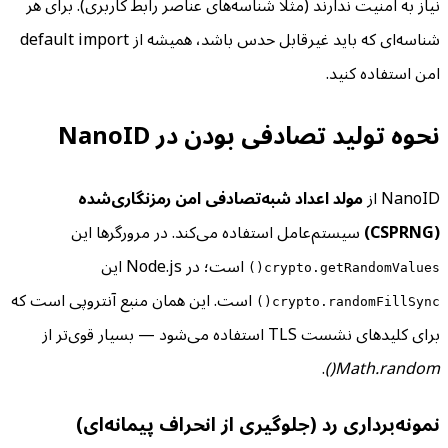
نیاز به امنیت ندارند (مثلاً شناسه‌های عناصر رابط کاربری). برای هر
شناسه‌ای که باید غیرقابل حدس باشد، همیشه از default import
امن استفاده کنید.
نحوه تولید تصادفی بودن در NanoID
NanoID از
مولد اعداد شبه‌تصادفی امن رمزنگاری‌شده
(CSPRNG)
سیستم‌عامل استفاده می‌کند. در مرورگرها این
است؛ در Node.js این
crypto.getRandomValues()
است. این همان منبع آنتروپی است که
crypto.randomFillSync()
برای کلیدهای نشست TLS استفاده می‌شود — بسیار قوی‌تر از
.
Math.random()
نمونه‌برداری رد (جلوگیری از انحراف پیمانه‌ای)