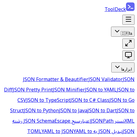
ToolDeck
🇮🇷
fa
ابزارها
JSON Formatter & Beautifier
JSON Validator
JSON
Diff
JSON Pretty Print
JSON Minifier
JSON to YAML
JSON to
CSV
JSON to TypeScript
JSON to C# Class
JSON to Go
Struct
JSON to Python
JSON to Java
JSON to Dart
JSON to
XML
تستر JSONPath
اعتبارسنج JSON Schema
Escape رشته
JSON
تبدیل JSON به TOML
YAML to
YAML to JSON