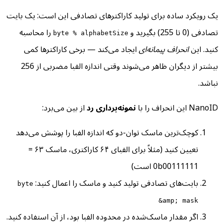
یک رویکرد ساده برای تولید کاراکترهای تصادفی این است: یک بایت
تصادفی (0 تا 255) بگیرید و
را محاسبه
byte % alphabetSize
کنید. این
انحراف پیمانه‌ای
ایجاد می‌کند — برخی کاراکترها کمی
بیشتر از دیگران ظاهر می‌شوند وقتی اندازه الفبا مضربی از 256
نباشد.
NanoID این انحراف را با
نمونه‌برداری رد
از بین می‌برد:
کوچک‌ترین ماسک توان-دو که اندازه الفبا را پوشش می‌دهد
تعیین کنید (مثلاً برای الفبای ۶۴ کاراکتری، ماسک ۶۳ =
0b00111111 است)
بایت‌های تصادفی تولید کنید و ماسک را اعمال کنید:
byte
&amp; mask
اگر مقدار ماسک‌شده در محدوده الفبا بود، از آن استفاده کنید.