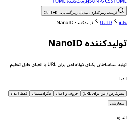
TOML به JSON
CSS
فرمت‌کننده TOML
فرمت، رمزگذاری، تبدیل، رمزگشایی…
Ctrl+K
خانه
UUID
تولیدکننده NanoID
تولیدکننده NanoID
تولید شناسه‌های یکتای کوتاه امن برای URL با الفبای قابل تنظیم
الفبا
پیش‌فرض (امن برای URL)
حروف و اعداد
هگزادسیمال
فقط اعداد
سفارشی
اندازه