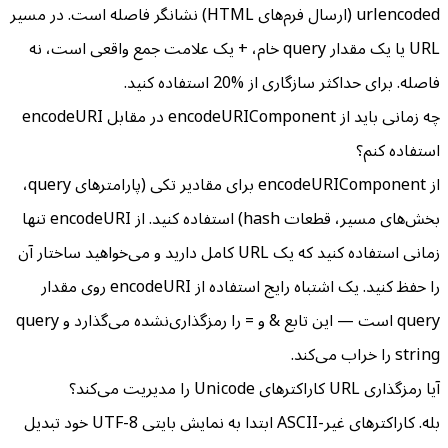
urlencoded (ارسال فرم‌های HTML) نشانگر فاصله است. در مسیر
URL یا یک مقدار query خام، + یک علامت جمع واقعی است، نه
فاصله. برای حداکثر سازگاری از %20 استفاده کنید.
چه زمانی باید از encodeURIComponent در مقابل encodeURI
استفاده کنم؟
از encodeURIComponent برای مقادیر تکی (پارامترهای query،
بخش‌های مسیر، قطعات hash) استفاده کنید. از encodeURI تنها
زمانی استفاده کنید که یک URL کامل دارید و می‌خواهید ساختار آن
را حفظ کنید. یک اشتباه رایج استفاده از encodeURI روی مقدار
query است — این تابع & و = را رمزگذاری‌نشده می‌گذارد و query
string را خراب می‌کند.
آیا رمزگذاری URL کاراکترهای Unicode را مدیریت می‌کند؟
بله. کاراکترهای غیر-ASCII ابتدا به نمایش بایتی UTF-8 خود تبدیل