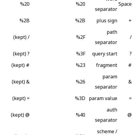
%20
%20
Space
separator
%2B
%2B
plus sign
+
path
/ (kept)
%2F
/
separator
? (kept)
%3F
query start
?
# (kept)
%23
fragment
#
param
& (kept)
%26
&
separator
= (kept)
%3D
param value
=
auth
@ (kept)
%40
@
separator
scheme /