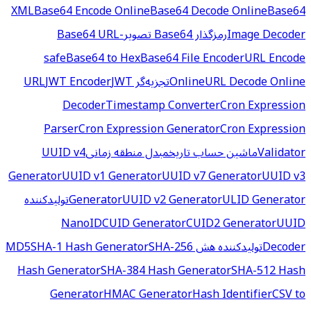
XML
Base64 Encode Online
Base64 Decode Online
Base64
Image Decoder
رمزگذار Base64 تصویر
Base64 URL-
safe
Base64 to Hex
Base64 File Encoder
URL Encode
URL Decode Online
Online
تجزیه‌گر URL
JWT
JWT Encoder
Decoder
Timestamp Converter
Cron Expression
Parser
Cron Expression Generator
Cron Expression
Validator
ماشین حساب تاریخ
مبدل منطقه زمانی
UUID v4
Generator
UUID v1 Generator
UUID v7 Generator
UUID v3
ULID Generator
UUID v2 Generator
Generator
تولیدکننده
NanoID
CUID Generator
CUID2 Generator
UUID
Decoder
تولیدکننده هش MD5
SHA-256
SHA-1 Hash Generator
Hash Generator
SHA-384 Hash Generator
SHA-512 Hash
Generator
HMAC Generator
Hash Identifier
CSV to