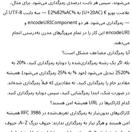
می‌شوند، سپس هر بایت درصدی رمزگذاری می‌شود. برای مثال،
علامت یورو € (U+20AC) به %E2%82%AC — سه بایت UTF-8 آن
— رمزگذاری می‌شود. هر دو encodeURIComponent و
encodeURI این کار را در تمام مرورگرهای مدرن به‌درستی انجام
می‌دهند.
آیا رمزگذاری مضاعف مشکل است؟
بله. اگر یک رشته رمزگذاری‌شده را دوباره رمزگذاری کنید، %20 به
%2520 تبدیل می‌شود (خود % به %25 رمزگذاری می‌شود). همیشه
مقادیر خام را رمزگذاری کنید، نه مقادیری که قبلاً رمزگذاری شده‌اند.
در صورت شک، ابتدا رمزگشایی کنید، سپس دوباره رمزگذاری کنید.
کدام کاراکترها در URL همیشه امن هستند؟
کاراکترهای بدون‌نیاز به رمزگذاری تعریف‌شده در RFC 3986 همیشه
امن هستند و هرگز نیاز به رمزگذاری ندارند: حروف بزرگ A–Z، حروف