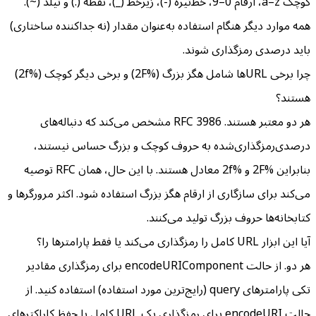
کوچک a–z، ارقام 0–9، خط‌تیره (-)، زیرخط (_)، نقطه (.) و تیلد (~).
همه موارد دیگر هنگام استفاده به‌عنوان مقدار (نه جداکننده ساختاری)
باید درصدی رمزگذاری شوند.
چرا برخی URL‌ها شامل هگز بزرگ (%2F) و برخی دیگر کوچک (%2f)
هستند؟
هر دو معتبر هستند. RFC 3986 مشخص می‌کند که دنباله‌های
درصدی‌رمزگذاری‌شده به حروف کوچک و بزرگ حساس نیستند،
بنابراین %2F و %2f معادل هستند. با این حال، همان RFC توصیه
می‌کند برای سازگاری از ارقام هگز بزرگ استفاده شود. اکثر مرورگرها و
کتابخانه‌ها حروف بزرگ تولید می‌کنند.
آیا این ابزار URL کامل را رمزگذاری می‌کند یا فقط پارامترها را؟
هر دو. از حالت encodeURIComponent برای رمزگذاری مقادیر
تکی پارامترهای query (رایج‌ترین مورد استفاده) استفاده کنید. از
حالت encodeURI برای رمزگذاری یک URL کامل با حفظ کاراکترهای