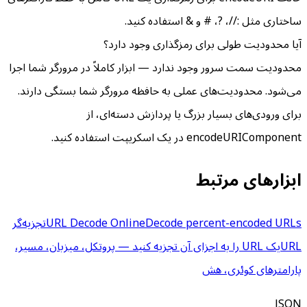
ساختاری مثل ://، ?، # و & استفاده کنید.
آیا محدودیت طولی برای رمزگذاری وجود دارد؟
محدودیت سمت سرور وجود ندارد — ابزار کاملاً در مرورگر شما اجرا
می‌شود. محدودیت‌های عملی به حافظه مرورگر شما بستگی دارند.
برای ورودی‌های بسیار بزرگ یا پردازش دسته‌ای، از
encodeURIComponent در یک اسکریپت استفاده کنید.
ابزارهای مرتبط
Decode percent-encoded URLs
URL Decode Online
تجزیه‌گر
URL
یک URL را به اجزای آن تجزیه کنید — پروتکل، میزبان، مسیر،
پارامترهای کوئری، هش
JSON