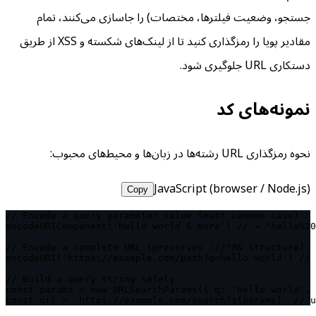
جستجو، وضعیت فیلترها، مختصات) را جاسازی می‌کنند، تمام
مقادیر پویا را رمزگذاری کنید تا از لینک‌های شکسته و XSS از طریق
دستکاری URL جلوگیری شود.
نمونه‌های کد
نحوه رمزگذاری URL رشته‌ها در زبان‌ها و محیط‌های محبوب:
JavaScript (browser / Node.js)
Copy
// Encode a query parameter value (most common case)

encodeURIComponent('hello world & more') // → "hello%20
// Encode a complete URL (preserves ://?#& structure)

encodeURI('https://example.com/path?q=hello world') // 
// Build a query string safely

const params = new URLSearchParams({ q: 'hello world', 
const url = `https://example.com/search?${params}` // u