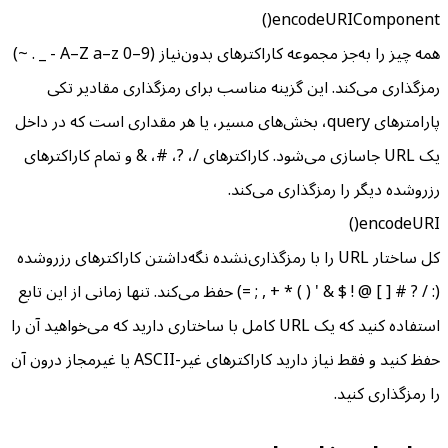
encodeURIComponent()
همه چیز را به‌جز مجموعه کاراکترهای بدون‌نیاز (A–Z a–z 0–9 - _ . ~)
رمزگذاری می‌کند. این گزینه مناسب برای رمزگذاری مقادیر تکی
پارامترهای query، بخش‌های مسیر، یا هر مقداری است که در داخل
یک URL جاسازی می‌شود. کاراکترهای /، ?، #، & و تمام کاراکترهای
رزروشده دیگر را رمزگذاری می‌کند.
encodeURI()
کل ساختار URL را با رمزگذاری‌نشده نگه‌داشتن کاراکترهای رزروشده
(: / ? # [ ] @ ! $ & ' ( ) * + , ; =) حفظ می‌کند. تنها زمانی از این تابع
استفاده کنید که یک URL کامل با ساختاری دارید که می‌خواهید آن را
حفظ کنید و فقط نیاز دارید کاراکترهای غیر-ASCII یا غیرمجاز درون آن
را رمزگذاری کنید.