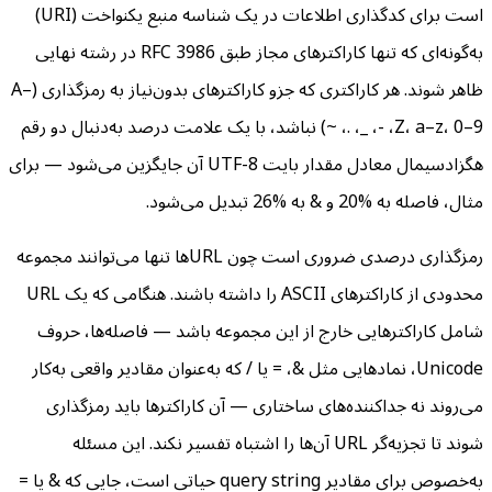
است برای کدگذاری اطلاعات در یک شناسه منبع یکنواخت (URI)
به‌گونه‌ای که تنها کاراکترهای مجاز طبق RFC 3986 در رشته نهایی
ظاهر شوند. هر کاراکتری که جزو کاراکترهای بدون‌نیاز به رمزگذاری (A–
Z، a–z، 0–9، -، _، .، ~) نباشد، با یک علامت درصد به‌دنبال دو رقم
هگزادسیمال معادل مقدار بایت UTF-8 آن جایگزین می‌شود — برای
مثال، فاصله به %20 و & به %26 تبدیل می‌شود.
رمزگذاری درصدی ضروری است چون URL‌ها تنها می‌توانند مجموعه
محدودی از کاراکترهای ASCII را داشته باشند. هنگامی که یک URL
شامل کاراکترهایی خارج از این مجموعه باشد — فاصله‌ها، حروف
Unicode، نمادهایی مثل &، = یا / که به‌عنوان مقادیر واقعی به‌کار
می‌روند نه جداکننده‌های ساختاری — آن کاراکترها باید رمزگذاری
شوند تا تجزیه‌گر URL آن‌ها را اشتباه تفسیر نکند. این مسئله
به‌خصوص برای مقادیر query string حیاتی است، جایی که & یا =