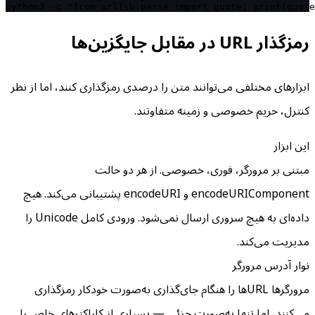
python3 -c "from urllib.parse import quote; print(quote
رمزگذار URL در مقابل جایگزین‌ها
ابزارهای مختلفی می‌توانند متن را درصدی رمزگذاری کنند، اما از نظر
کنترل، حریم خصوصی و زمینه متفاوتند.
این ابزار
مبتنی بر مرورگر، فوری، خصوصی. از هر دو حالت
encodeURIComponent و encodeURI پشتیبانی می‌کند. هیچ
داده‌ای به هیچ سروری ارسال نمی‌شود. ورودی کامل Unicode را
مدیریت می‌کند.
نوار آدرس مرورگر
مرورگرها URL‌ها را هنگام جای‌گذاری به‌صورت خودکار رمزگذاری
می‌کنند، اما تنها به‌صورت جزئی — بسیاری از کاراکترهای خاص را