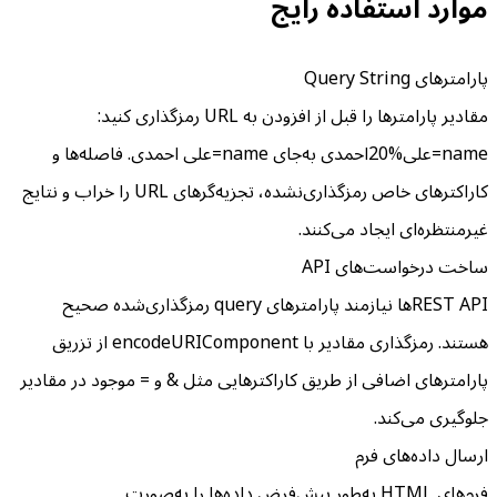
موارد استفاده رایج
پارامترهای Query String
مقادیر پارامترها را قبل از افزودن به URL رمزگذاری کنید:
name=علی%20احمدی به‌جای name=علی احمدی. فاصله‌ها و
کاراکترهای خاص رمزگذاری‌نشده، تجزیه‌گرهای URL را خراب و نتایج
غیرمنتظره‌ای ایجاد می‌کنند.
ساخت درخواست‌های API
REST APIها نیازمند پارامترهای query رمزگذاری‌شده صحیح
هستند. رمزگذاری مقادیر با encodeURIComponent از تزریق
پارامترهای اضافی از طریق کاراکترهایی مثل & و = موجود در مقادیر
جلوگیری می‌کند.
ارسال داده‌های فرم
فرم‌های HTML به‌طور پیش‌فرض داده‌ها را به‌صورت