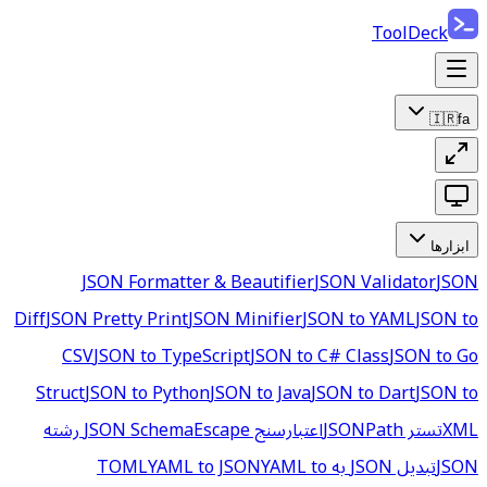
ToolDeck
🇮🇷
fa
ابزارها
JSON Formatter & Beautifier
JSON Validator
JSON
Diff
JSON Pretty Print
JSON Minifier
JSON to YAML
JSON to
CSV
JSON to TypeScript
JSON to C# Class
JSON to Go
Struct
JSON to Python
JSON to Java
JSON to Dart
JSON to
XML
تستر JSONPath
اعتبارسنج JSON Schema
Escape رشته
JSON
تبدیل JSON به TOML
YAML to
YAML to JSON