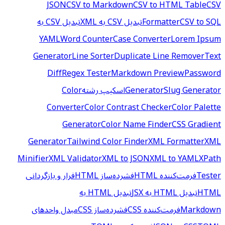
JSON
CSV to Markdown
CSV to HTML Table
CSV
CSV to SQL
Formatter
تبدیل CSV به XML
تبدیل CSV به
YAML
Word Counter
Case Converter
Lorem Ipsum
Generator
Line Sorter
Duplicate Line Remover
Text
Diff
Regex Tester
Markdown Preview
Password
Slug Generator
Generator
اسکیپ رشته
Color
Converter
Color Contrast Checker
Color Palette
Generator
Color Name Finder
CSS Gradient
Generator
Tailwind Color Finder
XML Formatter
XML
Minifier
XML Validator
XML to JSON
XML to YAML
XPath
Tester
فرمت‌کننده HTML
فشرده‌ساز HTML
فرار و بازگردانی
HTML
تبدیل HTML به JSX
تبدیل HTML به
Markdown
فرمت‌کننده CSS
فشرده‌ساز CSS
مبدل واحدهای