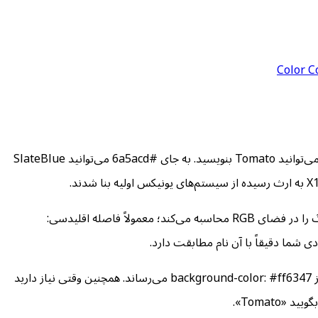
Color C
CSS تعداد ۱۴۸ رنگ نام‌دار تعریف کرده که مرورگرها آن‌ها را با کلیدواژه می‌شناسند، نه با کد عددی. به جای نوشتن #ff6347 در استایل‌شیت، می‌توانید Tomato بنویسید. به جای #6a5acd می‌توانید SlateBlue
یابنده نام رنگ یک مقدار hex یا RGB دلخواه را دریافت می‌کند و نزدیک‌ترین رنگ نام‌دار CSS را پیدا می‌کند. الگوریتم تطبیق، فاصله بین دو رنگ را در فضای RGB محاسبه می‌کند؛ معمولاً فاصله اقلیدسی:
این موضوع زمانی اهمیت دارد که بخواهید CSS خوانا و خودمستند بنویسید. یک قانون مانند background-color: Tomato مفهوم را سریع‌تر از background-color: #ff6347 می‌رساند. همچنین وقتی نیاز دارید
Tomat».