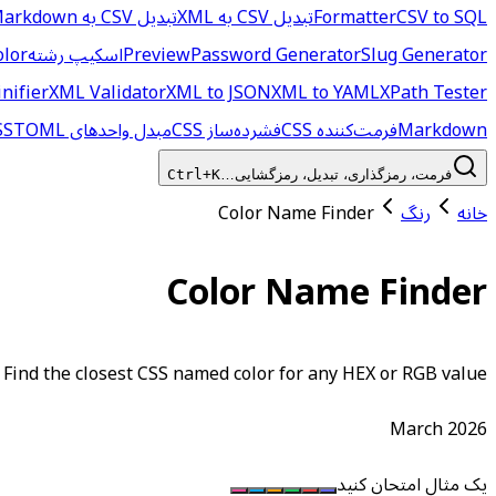
CSV to SQL
Formatter
تبدیل CSV به XML
تبدیل CSV به YAML
arkdown
Slug Generator
Password Generator
Preview
اسکیپ رشته
olor
nifier
XML Validator
XML to JSON
XML to YAML
XPath Tester
Markdown
فرمت‌کننده CSS
فشرده‌ساز CSS
مبدل واحدهای CSS
TOML به JSON
فرمت، رمزگذاری، تبدیل، رمزگشایی…
Ctrl+K
خانه
رنگ
Color Name Finder
Color Name Finder
Find the closest CSS named color for any HEX or RGB value
March 2026
یک مثال امتحان کنید