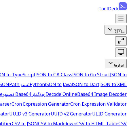
ToolDeck
🇮🇷
fa
ابزارها
ON to TypeScript
JSON to C# Class
JSON to Go Struct
JSON to
JSON to XML
JSON to Dart
JSON to Java
Python
تستر JSONPath
Base64 Image Decoder
Decode Online
رمزگذار Base64 تصویر
ne
arser
Cron Expression Generator
Cron Expression Validator
ator
UUID v3 Generator
UUID v2 Generator
ULID Generator
tifier
CSV to JSON
CSV to Markdown
CSV to HTML Table
CSV