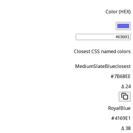
Color (HEX)
Closest CSS named colors
MediumSlateBlue
closest
#7B68EE
Δ
24
RoyalBlue
#4169E1
Δ
38