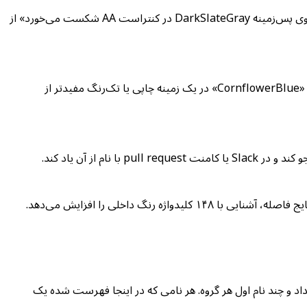
مهندسان QA که مشکلات کنتراست رنگ را مستند می‌کنند می‌توانند در گزارش‌های باگ به رنگ‌ها با نام اشاره کنند. نوشتن «متن Crimson روی پس‌زمینه DarkSlateGray در کنتراست AA شکست می‌خورد» از
مهندسان داده که سری‌های نمودار را با رنگ‌های نام‌دار برچسب می‌زنند، راهنماهایی تولید می‌کنند که بدون نمونه رنگ قابل خواندن هستند. نام «CornflowerBlue» در یک زمینه چاپی یا تک‌رنگ مفیدتر از
 می‌کند، با تعداد و چند نام اول هر گروه. هر نامی که در اینجا فهرست شده یک