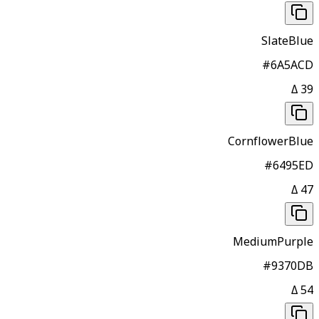
SlateBlue
#6A5ACD
Δ
39
CornflowerBlue
#6495ED
Δ
47
MediumPurple
#9370DB
Δ
54