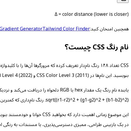
Δ = color distance (lower is closer)
همچنین امتحان کنید:
Tailwind Color Finder
Gradient Generator
نام رنگ CSS چیست؟
بنویسید. این نام‌ها در CSS Color Level 3 (2011) و Level 4 (2022) استانداردسازی شدند و بر پایه ۱۷ رنگ اصلی CSS 2.1 و ۱۴۰ نام رنگ X11 به ارث رسیده از سیستم‌های یونیکس اولیه بنا شدند.
sqrt((r1-r2)^2 + (g1-g2)^2 + (b1-b2)^2). رنگ نام‌داری که کمترین فاصله را با ورودی شما دارد انتخاب می‌شود. اگر فاصله صفر باشد، ورودی شما دقیقاً با آن نام مطابقت دارد.
در یک بازبینی طراحی، ممیزی دسترسی‌پذیری، یا مستندات به رنگی اشاره ک