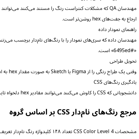
ارجاع به جفت‌های hex روشن‌تر است.
راهنمای نمودار داده
«#6495ed» است.
تحویل طراحی
وقتی یک طراح رنگی را از Figma یا Sketch به صورت مقدار hex به اشتراک می‌گذارد، یک توسعه‌دهنده می‌تواند نزدیک‌ترین نام CSS را جستجو کند و در Slack یا کامنت pull request با نام از آن یاد کند.
یادگیری رنگ‌های CSS
دانشجویانی که CSS را کاوش می‌کنند می‌توانند مقادیر hex دلخواه تایپ کنند و کشف کنند کدام رنگ‌های نام‌دار در نزدیکی وجود دارند. مرور نتایج فاصله، آشنایی با ۱۴۸ کلیدواژه رنگ داخلی را افزایش می‌دهد.
مرجع رنگ‌های نام‌دار CSS بر اساس گروه
مشخصات CSS Color Level 4 تعداد 