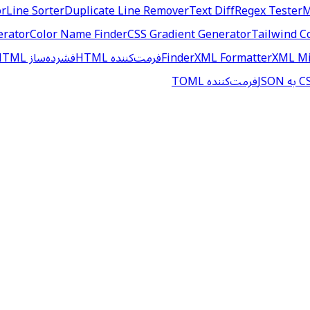
or
Line Sorter
Duplicate Line Remover
Text Diff
Regex Tester
M
erator
Color Name Finder
CSS Gradient Generator
Tailwind C
XML Mi
XML Formatter
Finder
فرمت‌کننده HTML
فشرده‌ساز HTML
فرمت‌کننده TOML