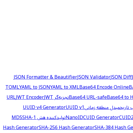
JSON Formatter & Beautifier
JSON Validator
JSON Diff
YAML to JSON
YAML to XML
Base64 Encode Online
B
Base64 to 
Base64 URL-safe
تجزیه‌گر URL
JWT
JWT Encoder
تاریخ
مبدل منطقه زمانی
UUID v1
UUID v4 Generator
CUID2
CUID Generator
تولیدکننده هش MD5
SHA-1
Hash Generator
SHA-256 Hash Generator
SHA-384 Hash Ge