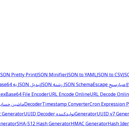
JSON Pretty Print
JSON Minifier
JSON to YAML
JSON to CSV
JS
اعتبارسنج JSON Schema
Escape رشته JSON
تبدیل JSON به TOML
ase64
Hex
Base64 File Encoder
URL Encode Online
URL Decode Onli
Cron Expression P
Timestamp Converter
Decoder
ماشین حساب 
UUID v7 Gener
Generator
تولیدکننده NanoID
UUID Decoder
 Generator
nerator
SHA-512 Hash Generator
HMAC Generator
Hash Iden